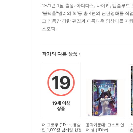
1971년 1월 출생. 아디다스, 나이키, 앱솔
*모든 스페셜 피쳐는 2D 버전에만 있습니다
‘블랙홀’‘엘리의 책’등 총 4편의 단편영화를 작
- Hard-Wired Humanity: Making Ghost in the Shell (
고 리듬감 강한 편집과 아름다운 영상미를 자랑한
-Section 9: Cyber Defenders(11:28)
스오피...
-Man & Machine: The Ghost Philosophy (10:35)
작가의 다른 상품
더 크로우 (1Disc, 풀슬
공각기동대: 고스트 인
스
립 1,000장 넘버링 한정
더 쉘 (1Disc)