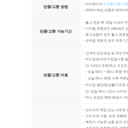
마이페이지 >
반품/교환 신청
반품/교환 방법
판매자 배송 상품은 판매자와
출고 완료 후 10일 이내의 
디지털 콘텐츠인 eBook의 
반품/교환 가능기간
중고상품의 경우 출고 완료일
모바일 쿠폰의 경우 유효기간(
고객의 단순변심 및 착오구
직수입양서/직수입일서중 일
단, 아래의 주문/취소 조건인
오늘 00시 ~ 06시 30분 
반품/교환 비용
오늘 06시 30분 이후 주문
직수입 음반/영상물/기프트 
단, 당일 00시~13시 사이
박스 포장은 택배 배송이 가
소비자의 책임 있는 사유로 
소비자의 사용, 포장 개봉에 
복제가 가능한 상품 등의 포장을 