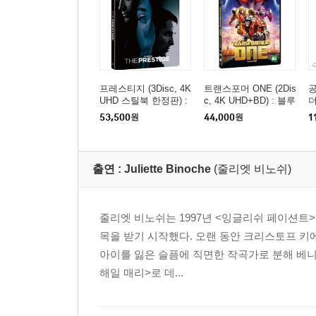
프레스티지 (3Disc, 4K
트랜스포머 ONE (2Dis
공
UHD 스틸북 한정판) :
c, 4K UHD+BD) : 블루
더
블루레이
레이
53,500
원
44,000
원
1
출연 :
Juliette Binoche
(줄리엣 비노쉬)
줄리엣 비노쉬는 1997년 <잉글리쉬 페이션트
목을 받기 시작했다. 오랜 동안 크리스토프 키
아이를 잃은 슬픔에 직면한 작곡가로 분해 베니
해일 매리>로 데...