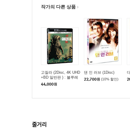
작가의 다른 상품
고질라 (2Disc, 4K UHD
댄 인 러브 (1Disc)
다
+BD 일반판 ) : 블루레
22,700
원
(10% 할인)
2
이
44,000
원
줄거리