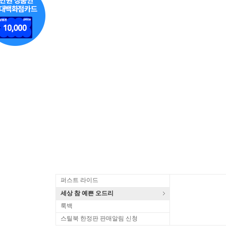
퍼스트 라이드
세상 참 예쁜 오드리
룩백
스틸북 한정판 판매알림 신청