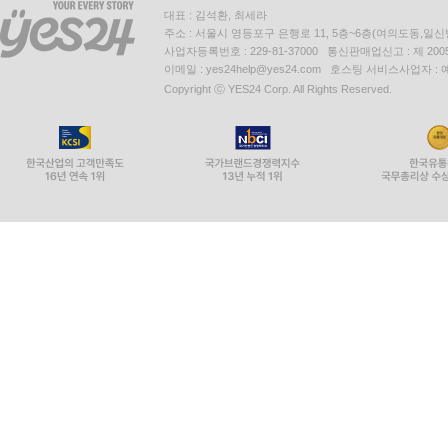
대표 : 김석환, 최세라
주소 : 서울시 영등포구 은행로 11, 5층~6층(여의도동,일신
사업자등록번호 : 229-81-37000 통신판매업신고 : 제 200
이메일 : yes24help@yes24.com 호스팅 서비스사업자 :
Copyright ⓒ YES24 Corp. All Rights Reserved.