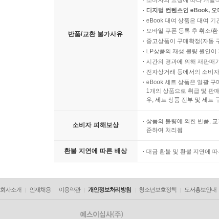
소비자의 요청에 따라 개별
디지털 컨텐츠인 eBook, 
eBook 대여 상품은 대여 기
모바일 쿠폰 등록 후 취소/환
반품/교환 불가사유
중고상품이 구매확정(자동 
LP상품의 재생 불량 원인이 기
시간의 경과에 의해 재판매가
전자상거래 등에서의 소비자
eBook 세트 상품은 일괄 
1개의 상품으로 취급 및 판매
우, 세트 상품 전부 및 세트
상품의 불량에 의한 반품, 교
소비자 피해보상
준하여 처리됨
환불 지연에 따른 배상
대금 환불 및 환불 지연에 
회사소개
인재채용
이용약관
개인정보처리방침
청소년보호정책
도서홍보안내