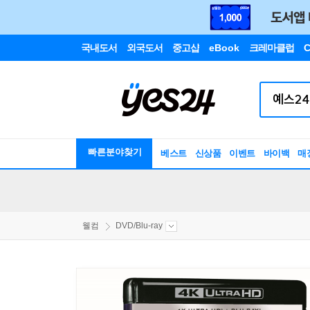
국내도서
외국도서
중고샵
eBook
크레마클럽
C
빠른분야찾기
베스트
신상품
이벤트
바이백
매
웰컴
DVD/Blu-ray