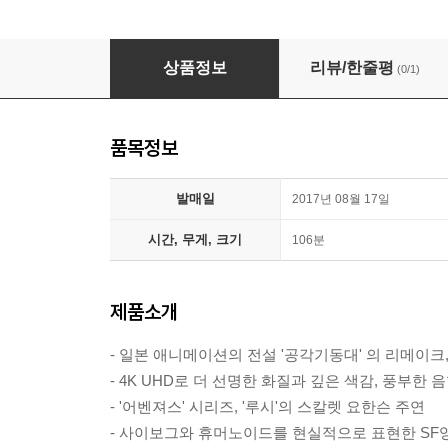
공각기동대: 고스트 인 더 쉘 (2Disc 4K UHD+
상품정보
리뷰/한줄평
(0/1)
품목정보
발매일
2017년 08월 17일
시간, 무게, 크기
106분
제품소개
- 일본 애니메이션의 전설 '공각기동대' 의 리메이
- 4K UHD로 더 선명한 화질과 깊은 색감, 풍부한 
- '어벤져스' 시리즈, '루시'의 스칼렛 요한슨 주연
- 사이보그와 휴머노이드를 현실적으로 표현한 SF