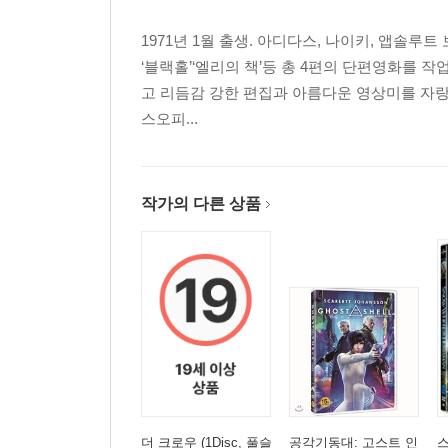
1971년 1월 출생. 아디다스, 나이키, 앱솔
‘블랙홀’‘엘리의 책’등 총 4편의 단편영화를 작
고 리듬감 강한 편집과 아름다운 영상미를 자랑한
스오피...
작가의 다른 상품
더 크로우 (1Disc, 풀슬
공각기동대: 고스트 인
스