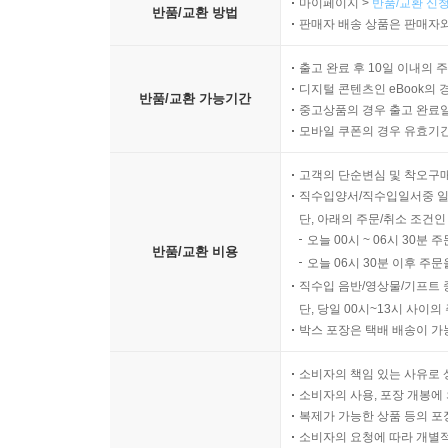
마이페이지 >
반품/교환 신청
반품/교환 방법
판매자 배송 상품은 판매자와
출고 완료 후 10일 이내의 
디지털 콘텐츠인 eBook의 
반품/교환 가능기간
중고상품의 경우 출고 완료일
모바일 쿠폰의 경우 유효기간(
고객의 단순변심 및 착오구
직수입양서/직수입일서중 일
단, 아래의 주문/취소 조건인
오늘 00시 ~ 06시 30분 
반품/교환 비용
오늘 06시 30분 이후 주문
직수입 음반/영상물/기프트 
단, 당일 00시~13시 사이
박스 포장은 택배 배송이 가
소비자의 책임 있는 사유로 
소비자의 사용, 포장 개봉에 
복제가 가능한 상품 등의 포장을 
소비자의 요청에 따라 개별