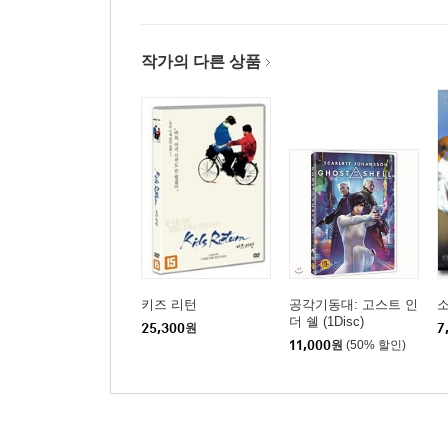
작가의 다른 상품
키즈 리턴
공각기동대: 고스트 인
더 쉘 (1Disc)
25,300
원
7
11,000
원
(50% 할인)