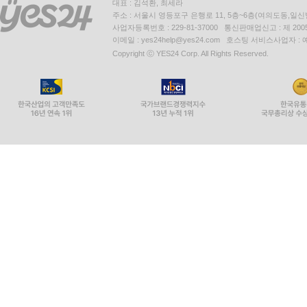
대표 : 김석환, 최세라
주소 : 서울시 영등포구 은행로 11, 5층~6층(여의도동,일신
사업자등록번호 : 229-81-37000 통신판매업신고 : 제 200
이메일 : yes24help@yes24.com 호스팅 서비스사업자 :
Copyright ⓒ YES24 Corp. All Rights Reserved.