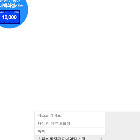
퍼스트 라이드
세상 참 예쁜 오드리
룩백
스틸북 한정판 판매알림 신청