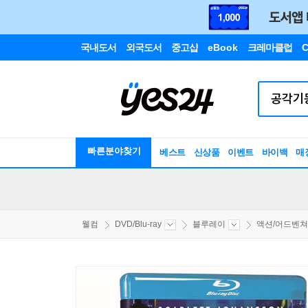
국내도서
외국도서
중고샵
eBook
크레마클럽
C
빠른분야찾기
베스트
신상품
이벤트
바이백
매
웰컴
DVD/Blu-ray
블루레이
액션/어드벤쳐/S