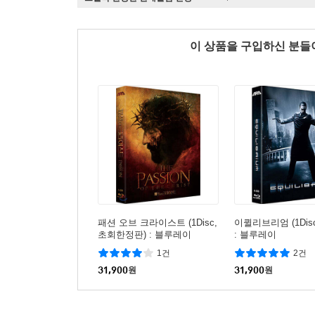
이 상품을 구입하신 분
패션 오브 크라이스트 (1Disc,
이퀼리브리엄 (1Dis
초회한정판) : 블루레이
: 블루레이
1건
2건
31,900
원
31,900
원