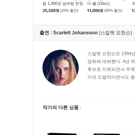
립 1,000장 넘버링 한정
더 쉘 (1Disc)
판) : 블루레이
25,500
원
(20% 할인)
11,000
원
(50% 할인)
1
출연 :
Scarlett Johansson
(스칼렛 요한슨)
스칼렛 요한슨은 1994
영화에 데뷔했다. 4년
후보로 지목되면서 주목
카의 도발적이면서도 평범
작가의 다른 상품