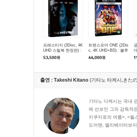
프레스티지 (3Disc, 4K
트랜스포머 ONE (2Dis
공
UHD 스틸북 한정판) :
c, 4K UHD+BD) : 블루
더
블루레이
레이
53,500
원
44,000
원
1
출연 :
Takeshi Kitano
(기타노 타케시,きたの
기타노 다케시는 국내 관
에 선보인 그의 감독작은
키쿠지로의 여름>, <돌
도어맨, 엘리베이터보이 