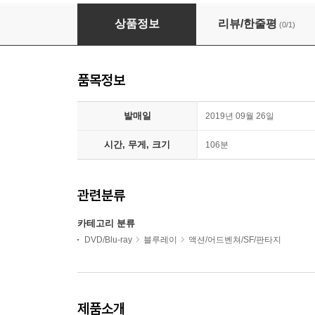
공각기동대: 고스트 인 더 쉘 (1Disc) : 블루레이
상품정보
리뷰/한줄평
(0/1)
품목정보
발매일
2019년 09월 26일
시간, 무게, 크기
106분
관련분류
카테고리 분류
DVD/Blu-ray
블루레이
액션/어드벤쳐/SF/판타지
제품소개