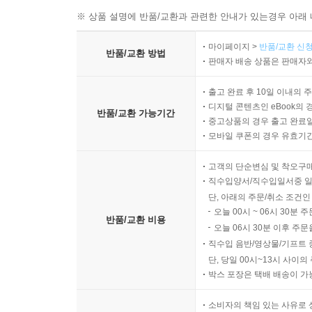
※ 상품 설명에 반품/교환과 관련한 안내가 있는경우 아래 
마이페이지 >
반품/교환 신청
반품/교환 방법
판매자 배송 상품은 판매자와
출고 완료 후 10일 이내의 
디지털 콘텐츠인 eBook의 
반품/교환 가능기간
중고상품의 경우 출고 완료일
모바일 쿠폰의 경우 유효기간(
고객의 단순변심 및 착오구
직수입양서/직수입일서중 일
단, 아래의 주문/취소 조건인
오늘 00시 ~ 06시 30분 
반품/교환 비용
오늘 06시 30분 이후 주문
직수입 음반/영상물/기프트 
단, 당일 00시~13시 사이
박스 포장은 택배 배송이 가
소비자의 책임 있는 사유로 