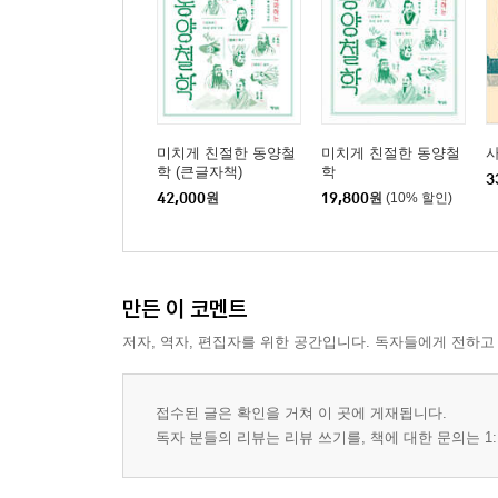
가장 높이 나는 새가 가장 멀리 본다
『갈매기의 꿈』 리처드 바크
박수칠 때 떠나라
미치게 친절한 동양철
미치게 친절한 동양철
사
『사기』'이사열전' 사마천
학 (큰글자책)
학
3
42,000
원
19,800
원
(10% 할인)
가장 중요한 딱 한 가지를 모른다면 다른 모든 것은
『싯다르타』 헤르만 헤세
만든 이 코멘트
3. 소설, 삶의 방식을 배우다
운명은 오직 의식이 깨어 있는 순간에만 비극적이
저자, 역자, 편집자를 위한 공간입니다. 독자들에게 전하고
『시즈프의 신화』 알베르 카뮈
접수된 글은 확인을 거쳐 이 곳에 게재됩니다.
인생이란 '잘' 기다리는 법을 배우는 것
독자 분들의 리뷰는 리뷰 쓰기를, 책에 대한 문의는 1:
『고도를 기다리며』 사무엘 베케트