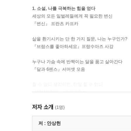
1. 소설, 나를 극복하는 힘을 얻다
세상의 모든 일벌레들에게 꼭 필요한 변신
『변신』 프란츠 카프카
삶을 환기시키는 단 한 가지 질문, 나는 누구인가?
『브람스를 좋아하세요』프랑수아즈 사강
누구나 가슴 속에 반짝이는 달을 품고 살아간다
『달과 6펜스』서머셋 모옴
할 수 없다 생각하면, 정말 할 수 없다
『변신이야기』 오비디우스
저자 소개
무언가를 간절히 원하면 온 우주가 도와준다
(1명)
『연금술사』 파울로 코엘료
저 :
안상헌
거칠 것 없는 인생, 나는 자유다