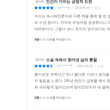
인간이 가지는 긍정적 도전
종이책
m******0
2010-09-20
신고
|
|
|
내가 만일 대학에서 경영학 강의를 맡게 된다면 우
저자는 독서예찬론자로 다른 책을 통해 몇 번 
지닐 테니까 말이다. -피터 드러커
속 수양 중이다. 저자의 주장처럼 경영학이나
대부분이다. 그렇다 보니 독자의 생각보다는 저
대부분의 경영학 서적들은 답을 제시한다. 반면 대
이유다. -톰 피터스
3명
이 이 리뷰를 추천합니다.
소설 속에서 찾아낸 삶의 통찰
종이책
k*********5
2010-09-18
신고
|
|
|
흥미로운 제목이긴 하나 별다른 기대나 생각을 
지 떨림을 느꼈다. 2학년 때인가 급체를 해서 
채 새파랗게 질려갔는데 밤이었던지라 내 곁에서
2명
이 이 리뷰를 추천합니다.