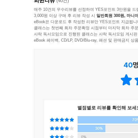
회원리뷰
“비즈니스를 잘하려면 경영이론서보다는 소설을 읽
(40건)
다. 현재가 제일 중요하고, 지금 이 순간 깨어있어
『사계절의 신 오늘이』 유영소
매주 10건의 우수리뷰를 선정하여 YES포인트 3만원을 드
3,000원 이상 구매 후 리뷰 작성 시
일반회원 300원, 마니아
2009년 실시된 국내 500대 기업 CEO를 대
일과 인생의 변화를 불러일으키는
eBook은 다운로드 후 작성한 리뷰만 YES포인트 지급됩니
사람은 시간을 가게 하고 시간은 사람을 가게 한다
법조계 출신이라는 결과가 나왔다. 몇 해 전 미국 
명작에서 훔친 위대한 통찰
클래스는 첫번째 회차 주문확정 시점부터 마지막 회차 주문
『모모』 미하엘 엔데
결과였다. 외국 글로벌 기업의 CEO들은 경영학 전
사락 독서모임으로 진행된 클래스는 사락 독서모임 게시판
긍정적인 중독에 빠져보기
혁신 기술과 아이디어를 발굴하여 새로운 경쟁우위
eBook 페이백, CD/LP, DVD/Blu-ray, 패션 및 판매금
잃어버린 꿈을 다시 그려보기
절망적인 오늘 속에 흩어져 있는 삶의 희망
새로운 시각이 전 세계적으로 중요한 오늘날 직장인
역량을 펼칠 수 있는 영역 찾기
『오늘을 잡아라』 솔 벨로
『경영학보다는 소설에서 배워라』는 그동안 비
내세우지 않고 스스로를 낮추기
40
명
창의력을 기르는 법을 소개한다. 베스트셀러 저
초심을 끝까지 유지하기
그 중에 제일은 사랑이라
창으로써 소설 이 왜 지금의 우리에게 중요하고, 그
단점이 아닌 장점을 먼저 보기
『오페라의 유령』 가스통 르루
삼아, 직장인과 경영자라면 누구나 고민하는 문제
걷지 말고 춤추듯 인생 살기
있다. 이 책은 가장 비실용적이라고 여겨졌던 소
외로움을 끌어안기
에필로그 - 나는 자신을 극복해야 하는 그 무엇이다
세상의 이치에 대해 이야기해주는 실전 지침서와 같
백지상태에서 시작하기
재미를 느끼는 것 찾기
별점별로 리뷰를 확인해 보세
질문의 크기가 삶의 크기를 좌우한다
나만의 삶의 방식 개척하기
70
노동이 아닌 노력하기
세계 0.1% 인구로 15%가 넘는 노벨상 수상자를
30%
삶의 주인공으로 문제의식 가지기
배웠니’라고 묻기 보다는 ‘오늘 학교에서 어떤 질
0%