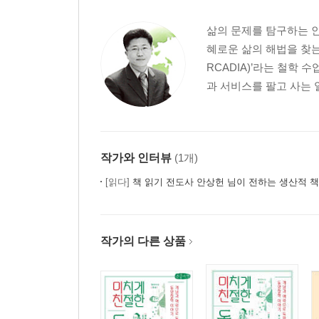
『그리스인 조르바』 니코스 카잔차키스
삶의 문제를 탐구하는 
혜로운 삶의 해법을 찾는
2. 소설, 일의 자세를 말하다
RCADIA)’라는 철학
일이란 무엇이고 어떻게 해야 하는가
과 서비스를 팔고 사는 일
『노인과 바다』 어니스트 헤밍웨이
명철보신, 경영과 처세의 시작이자 마지막
『사기』'월세가' 사마천
작가와 인터뷰
(1개)
한 번뿐인 삶, 정말 가치있게 살고 싶다면
[읽다]
책 읽기 전도사 안상헌 님이 전하는 생산적 책
『일리아스』 호메로스
사는 대로 생각할 것인가, 생각하는 대로 살 것인가
작가의 다른 상품
『카탈로니아 찬가』 조지 오웰
모든 유혹은 치명적이다
『오디세이아』 호메로스