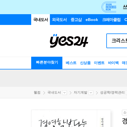
국내도서
외국도서
중고샵
eBook
크레마클럽
C
빠른분야찾기
베스트
신상품
이벤트
바이백
매
웰컴
국내도서
자기계발
성공학/경력관리
소