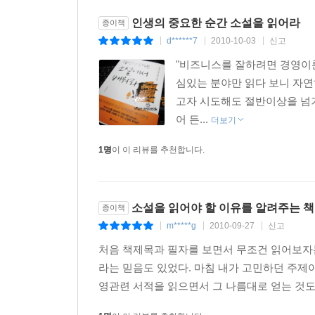
인생의 중요한 순간 소설을 읽어라
종이책
d******7
2010-10-03
신고
|
|
|
"비즈니스를 잘하려면 경영이론
심있는 분야만 읽다 보니 자연
고자 시도해도 절반이상을 넘기
어 든...
더보기
1명
이 이 리뷰를 추천합니다.
소설을 읽어야 할 이유를 알려주는 책
종이책
m*****g
2010-09-27
신고
|
|
|
처음 책제목과 필자를 보면서 무조건 읽어보자는
라는 믿음도 있었다. 마침 내가 고민하던 주제이
영관련 서적을 읽으면서 그 나름대로 얻는 것도 많