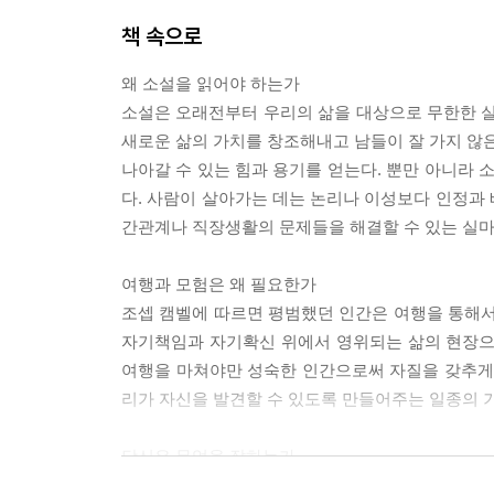
새로운 출발을 위해 필요한 멈춤의 미학
책 속으로
『밤으로의 긴 여로』 유진 오닐
왜 소설을 읽어야 하는가
모든 것을 걸 만한 위험이 없는 삶이란 아무 가치가
소설은 오래전부터 우리의 삶을 대상으로 무한한 
『생의 한가운데』 루이제 린저
새로운 삶의 가치를 창조해내고 남들이 잘 가지 않은
나아갈 수 있는 힘과 용기를 얻는다. 뿐만 아니라 
적당히는 패배일 뿐, 죽을 각오로 승부하라
다. 사람이 살아가는 데는 논리나 이성보다 인정과
『모닥불』'성모' 안도현
간관계나 직장생활의 문제들을 해결할 수 있는 실마리를
생의 가장 큰 슬픔은 생이 가장 찬란하게 빛나는 
여행과 모험은 왜 필요한가
『책도둑』 마커스 주삭
조셉 캠벨에 따르면 평범했던 인간은 여행을 통해서
자기책임과 자기확신 위에서 영위되는 삶의 현장으
세상을 변화시키는 힘은 무엇인가
여행을 마쳐야만 성숙한 인간으로써 자질을 갖추게 
『나무를 심은 사람』 장 지오노
리가 자신을 발견할 수 있도록 만들어주는 일종의 기회 
인생에서 가장 힘든 일, 사람답게 사는 법
당신은 무엇을 잘하는가
『인간 실격』 다자이 오사무
싯다르타는 자신이 세 가지를 잘할 수 있다고 했다. 