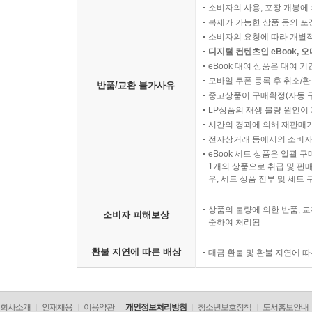
소비자의 사용, 포장 개봉에 
복제가 가능한 상품 등의 포장을 
소비자의 요청에 따라 개별
디지털 컨텐츠인 eBook, 
eBook 대여 상품은 대여 기
모바일 쿠폰 등록 후 취소/환
반품/교환 불가사유
중고상품이 구매확정(자동 
LP상품의 재생 불량 원인이 기
시간의 경과에 의해 재판매가
전자상거래 등에서의 소비자
eBook 세트 상품은 일괄 
1개의 상품으로 취급 및 판매
우, 세트 상품 전부 및 세트
상품의 불량에 의한 반품, 교
소비자 피해보상
준하여 처리됨
환불 지연에 따른 배상
대금 환불 및 환불 지연에 
회사소개
인재채용
이용약관
개인정보처리방침
청소년보호정책
도서홍보안내