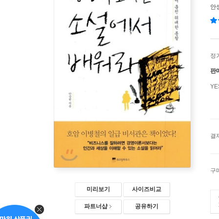
안
정
판
Y
결
구
미리보기
사이즈비교
파트너샵
공유하기