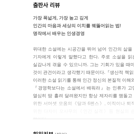
출판사 리뷰
색한다는 것은 일의 경중을 따질 수 있고 세상이 
조금씩 잊혀지며, 매일 이별하며
이치에 따라 일이 자연스럽게 이루어질 수 있는 순
『상실의 시대』 무라카미 하루키
가장 폭넓게, 가장 높고 깊게
스로의 몸과 마음을 자신의 것으로 할 수 있다는 것이
인간의 마음과 세상의 이치를 꿰뚫어읽는 법!
4. 소설, 세상의 이치를 보여주다
명작에서 배우는 인생경영
참으로 중요하다. 세상의 이치를 알고 자연스럽게 
지난날의장미는 이제 그 이름뿐, 우리에게 남은 것
다. ---pp.137-138
『장미의 이름』 움베르토 에코
위대한 소설에는 시공간을 뛰어 넘어 인간의 삶을
기자에게 이렇게 말했다고 한다. 주로 소설을 읽
삶의 의미를 가져다주는 가장 중요한 덕목은 무엇
정신승리법으로는 현실을 이길 수 없다
실감나게 겪을 수 있으니까. 그는 기회가 있을 
‘죽음의 수용소’라 불리던 아우슈비츠 유대인 강제
『아Q정전』 루쉰
것이 관건이라고 생각했기 때문이다.『생산적 책읽
으로 ‘양심’을 꼽았다. 양심이 있는 사람은 생의 
이러한 소설 읽기를 통해 인간 정신의 본질적 이해
나 사회적 압력, 기존의 체제에 순응하지 않고 자신
변화할 것인가 변화당할 것인가
『경영학보다는 소설에서 배워라』는 인류가 고민
우리는 양심이 있기 때문에 비로소 인간일 수 있으며 그것
『내 이름은 빨강』 오르한 파묵
열심히 땀 흘려 달려왔지만 항상 제자리를 맴돌고
위한 서머셋 모옴의《달과 6펜스》, 이직이나 퇴
현재를 행복하게 사는 비결은 무엇인가
조금 다른 시선으로 세상 바라보기
위한 다자이 오사무의《인간 실격》등 현실의 순
인류의 영적 스승으로 불리는 틱낫한 스님의 수행법
『구운몽』 김만중
책이다.
때는 차의 향기와 맛, 차를 마시는 행위 그 자체에
한다. 다른 사람의 말을 들을 때는 듣기에만 집중하
온 세상을 품어 영원을 얻는 비밀