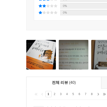
모르면 솔직하게 물어보기
배움이라는 것이다. 저자 안상헌은 정답을 제시하
0%
매순간 진심을 다하기
인생에 필요한 답들을 스스로 찾을 수 있다고 한다.
0%
최악의 적으로부터도 배울 점 찾기
명작의 단순한 소개나 감상에 지나지 않았던 기존
치밀하게 계획하고 구체적으로 접근하기
이를 자기계발에 적용할 수 있다는 점이다. ‘일이란
무엇인가 ’ ‘최고의 시간사용법은 무엇인가 ’ 등
---p.286
있다고 저자는 강조한다.
21세기는 세상이 던진 문제를 푸는 자가 아니라 
창의적으로 사고하고 미래를 통찰할 수 있는 힘을 
이병철, 안철수, 피터 드러커, 톰 피터스 ……
이 시대 최고의 경영의 구루들이 강조한 소설 읽기
경영학을 공부하기보다 소설을 많이 읽어라. 나는 경
전체 리뷰
(40)
그 저류에 흐르는 기본적인 생각, 인간의 마음가짐에
1
2
3
4
5
6
7
8
자유만 주어지면 경영학 서적은 다 집어던지고 소설책
통해 인간의 다양한 성격들을 간접 경험했고 소설 속