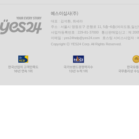
대표 : 김석환, 최세라
주소 : 서울시 영등포구 은행로 11, 5층~6층(여의도동,일신
사업자등록번호 : 229-81-37000 통신판매업신고 : 제 200
이메일 : yes24help@yes24.com 호스팅 서비스사업자 :
Copyright ⓒ YES24 Corp. All Rights Reserved.