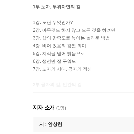
1부 노자, 무위자연의 길
1강. 도란 무엇인가?
2강. 아무것도 하지 않고 모든 것을 하려면
3강. 삶의 만족도를 높이는 놀라운 방법
4강. 비어 있음의 참된 의미
5강. 지식을 넘어 밝음으로
6강. 생선만 잘 구워도
7강. 노자의 시대, 공자의 정신
2부 공자의 길, 인간의 길
8강. 나를 팔아 천하를 구한다
저자 소개
9강. 공자의 핵심, 인과 예
(1명)
10강. 철학이 필요한 이유, 곤궁할 때 빛나는 철학
11강. 공자의 도를 네 글자로 말하면, 극기복례
저 :
안상헌
12강. 공부의 달인에게 배우는 집중 공부법