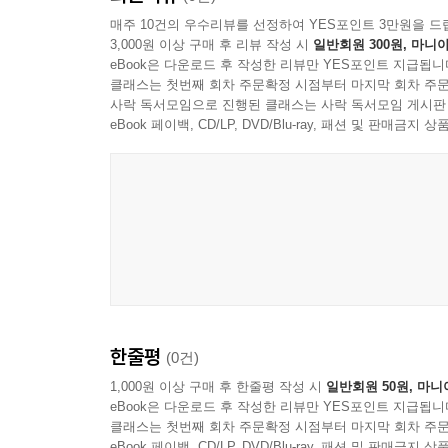
매주 10건의 우수리뷰를 선정하여 YES포인트 3만원을 드
노자의 『도덕경』이 시라면, 『장자』는 이야기 
3,000원 이상 구매 후 리뷰 작성 시
일반회원 300원, 마니아
공자와 맹자의 ‘유가’, 공동체로 살아가는 역량의 
론적 성격이 강합니다. 노자는 정치 철학적인 면이
eBook은 다운로드 후 작성한 리뷰만 YES포인트 지급됩니
게 느껴지지 않습니다. 함께 자연의 도를 기반으로
클래스는 첫번째 회차 주문확정 시점부터 마지막 회차 주문
공자와 맹자를 일컬어 흔히 ‘공맹사상’이라고 한다. 
사락 독서모임으로 진행된 클래스는 사락 독서모임 게시판
--- 「15강. 정저지와에서 붕정만리로
자세히 들여다본다. 유가는 공동체적 삶에서 필요한
eBook 페이백, CD/LP, DVD/Blu-ray, 패션 및 판매금
이어받았다고 할 만큼 강하게 연결되어 있다. 공자는
장자는 왜 곤과 붕의 이야기를 하는 것일까요? 붕
어울려 사는 예절과 도리를 세세히 알린다. 『논어
사로잡힌 사람들이죠. 자기가 사는 세상이 전부인 줄 
다. 좁아진 생각의 틀을 깨고 드넓은 세상을 보라는
맹자는 공자의 이론을 다듬어 자신만의 스타일을 
다. 이전의 것을 깨지 않으면 더 큰 생각과 더 넓은 
왕도정치의 핵심은 지도자의 솔선수범으로 현대의 
--- 「15강. 정저지와에서 붕정만리로」 중에서
본성에 대한 개념도 선보인다. 맹자의 의견과 반대
좋은 세상을 만들어야 한다는 점에서 일치했다. 
‘난세를 어떻게 할 것인가?’ 이것이 맹자의 문제
동양철학』은 공맹사상을 보다 쉽게 이해하도록 사
을 잘 다듬고 자기 스타일을 가미해서 탄탄한 철학
한줄평
(0건)
꽂고 세상을 평정할 기회를 찾아 힘찬 발걸음을 내
성리학, 문제 해결 능력을 잃어버린 철학의 모습
1,000원 이상 구매 후 한줄평 작성 시
일반회원 50원, 마니
--- 「20강. 맹자와 그의 시대」 중에서
eBook은 다운로드 후 작성한 리뷰만 YES포인트 지급됩니
클래스는 첫번째 회차 주문확정 시점부터 마지막 회차 주문
5부에서 공맹사상의 형이상학적 면을 보완한 성리
맹자는 성선설의 근거로 우물에 빠진 아이(幼子入井
eBook 페이백, CD/LP, DVD/Blu-ray, 패션 및 판매금