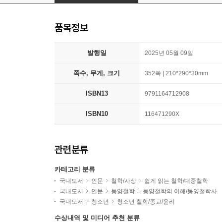
품목정보
발행일
2025년 05월 09일
쪽수, 무게, 크기
352쪽 | 210*290*30mm
ISBN13
9791164712908
ISBN10
116471290X
관련분류
카테고리 분류
국내도서
인문
철학/사상
쉽게 읽는 철학/대중철학
국내도서
인문
동양철학
동양철학의 이해/동양철학사
국내도서
청소년
청소년 철학/종교/윤리
수상내역 및 미디어 추천 분류