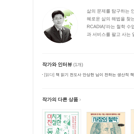
13강. 사람과 잘 지내는 방법, 공자의 관계론
삶의 문제를 탐구하는 
14강. 오래된 미래, 공자를 나오며
혜로운 삶의 해법을 찾는
RCADIA)’라는 철학
3부 장자, 자유로운 삶의 길
과 서비스를 팔고 사는 일
15강. 정저지와에서 붕정만리로
16강. 쓸모없이 사는 게 잘 사는 것이라고?
17강. 삶을 잊고 어슬렁거리다
작가와 인터뷰
(1개)
18강. 연봉과 승진이라는 미끼를 물지 않는 법
19강. 나답게 당당하게 산다는 것
[읽다]
책 읽기 전도사 안상헌 님이 전하는 생산적 책
4부 맹자, 호쾌한 대장부의 길
작가의 다른 상품
20강. 맹자와 그의 시대
21강. 맹자의 깃발, 왕도정치
22강. 백성이 근본이다, 혁명의 근거
23강. 사람은 본래 선하다, 성선설과 인간 본성 논쟁