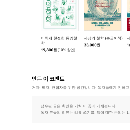
24강. 호연지기, 흔들리지 않는 당당한 삶의 비결
25강. 양주와 묵가 그리고 맹자
26강. 도가의 도, 유가의 도
5부 성리학, 사대부의 길
미치게 친절한 동양철
사장의 철학 (큰글씨책)
학
33,000
원
1
27강. 유학, 권력을 만나다
19,800
원
(10% 할인)
28강. 성리학이란 무엇인가?
29강. 공부의 비결, 격물치지와 거경함양
30강. 성리학의 나라, 조선의 철학 논쟁
만든 이 코멘트
31강. 살아 있는 철학, 죽은 철학
저자, 역자, 편집자를 위한 공간입니다. 독자들에게 전하고
6부 한비자에게 배우는 인간 경영의 길
접수된 글은 확인을 거쳐 이 곳에 게재됩니다.
32강. 한비자, 법가를 종합하다
독자 분들의 리뷰는 리뷰 쓰기를, 책에 대한 문의는 1:
33강. 주인이 하인에게 친절한 이유
34강. 법가란 무엇인가?