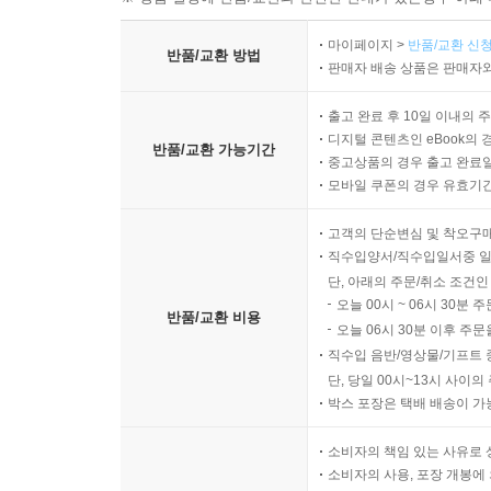
가혹한 정치, 이것이 법가의 그늘입니다. 진나라
사람을 무참히 죽였습니다. 진나라의 몰락은 상황
마이페이지 >
반품/교환 신청
반품/교환 방법
판매자 배송 상품은 판매자와
주인이 된 한나라는 유가를 받아들입니다. 법가의 
가를 바탕에 두고, 유가를 활용했습니다. 명목상으
출고 완료 후 10일 이내의 
은 지금 우리 정치와 크게 다르지 않죠.
디지털 콘텐츠인 eBook의 
반품/교환 가능기간
--- 「37강. 법가의 빛과 그늘」 중에서
중고상품의 경우 출고 완료일
모바일 쿠폰의 경우 유효기간(
세계 여러 종교 가운데 가장 철학적인 종교가 불교입
고객의 단순변심 및 착오구
으로 설파하기 때문입니다. 삶은 고통이다, 고통의 
직수입양서/직수입일서중 일
진을 통해 깨달음과 해탈에 이를 수 있다. 이것이 
단, 아래의 주문/취소 조건인
--- 「38강. 싯다르타, 해탈의 철학을 말하다」 중에
오늘 00시 ~ 06시 30분 
반품/교환 비용
오늘 06시 30분 이후 주문
지혜가 없는 무명의 상태에서 사람은 행위와 경험으
직수입 음반/영상물/기프트 
단, 당일 00시~13시 사이
느끼고 좋은 것을 좇고 나쁜 것을 피하려는 애증을 
박스 포장은 택배 배송이 가
로 있다고 믿게 되죠. 나와 사물의 실체가 있다는 
싯다르타는 이 연기법을 깨닫고 삶의 고통이 생기
소비자의 책임 있는 사유로 
쌓이고 그것이 결국 노사로 귀결된다는 것입니다. 
소비자의 사용, 포장 개봉에 