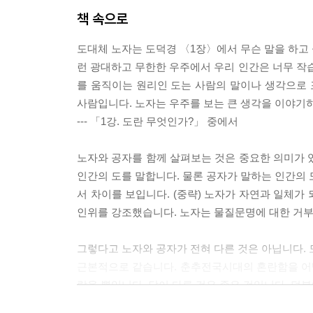
35강. 호랑이가 개를 굴복시킬 수 있는 이유
책 속으로
36강. 세, 군주의 수레
37강. 법가의 빛과 그늘
도대체 노자는 도덕경 〈1장〉에서 무슨 말을 하고 
런 광대하고 무한한 우주에서 우리 인간은 너무 작습
7부 불교, 고통을 넘어선 행복한 삶의 길
를 움직이는 원리인 도는 사람의 말이나 생각으로 
사람입니다. 노자는 우주를 보는 큰 생각을 이야기
38강. 싯다르타, 해탈의 철학을 말하다
--- 「1강. 도란 무엇인가?」 중에서
39강. 해탈로 가는 여덟 가지 바른 길
40강. 불교의 세계관, 연기란 무엇인가?
노자와 공자를 함께 살펴보는 것은 중요한 의미가 있
41강. 있는 것이 없다고? 무상, 무아, 공
인간의 도를 말합니다. 물론 공자가 말하는 인간의 도
42강. 업과 윤회, 윤회는 없다
서 차이를 보입니다. (중략) 노자가 자연과 일체가
43강. 자비와 보시의 의미, 사랑하면 행복하다
인위를 강조했습니다. 노자는 물질문명에 대한 거부
44강. 이고득락, 영원한 행복에 이르는 길
그렇다고 노자와 공자가 전혀 다른 것은 아닙니다. 
맺음말
근본적으로 같습니다. 춘추전국시대의 혼란함을 어떻
참고문헌
랐을 뿐입니다. 답이 다른 것은 좋은 것입니다. 덕
찾아보기
--- 「7강. 노자의 시대, 공자의 정신」 중에서