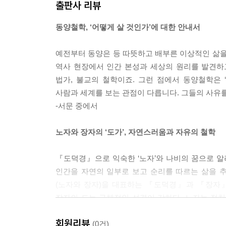
출판사 리뷰
공자가 살았던 시대는 춘추시대 말기였습니다. 전쟁은
동양철학, ‘어떻게 살 것인가’에 대한 안내서
은 시대와 긴밀한 연관이 있습니다. 시대의 문제에
함께 봐야 하는 이유이기도 합니다.
예전부터 동양은 등 따뜻하고 배부른 이상적인 삶을
--- 「8강. 나를 팔아 천하를 구한다」 중에서
역사 현장에서 인간 본성과 세상의 원리를 발견하고
법가, 불교의 철학이죠. 그런 점에서 동양철학은 
인이 마음이라면 예는 행동입니다. 인이 내용이라면
사람과 세계를 보는 관점이 다릅니다. 그들의 사유를
미는 상대방을 아끼고 돌보려는 마음, 인간이 지
-서문 중에서
고 분석했습니다.
--- 「9강. 공자의 핵심, 인과 예」 중에서
노자와 장자의 ‘도가’, 자연스러움과 자유의 철학
공자는 “추구하는 도가 같지 않으면 함께 일을 꾀하
『도덕경』으로 익숙한 ‘노자’와 나비의 꿈으로 알려
하다고 모든 사람을 다 받아줄 필요는 없습니다. 철
인간을 자연의 일부로 보고 순리를 따르는 삶을 추구
본 사람들은 한결같이 말합니다. “내가 이럴 줄 알
(노자와 장자)을 대표하는 『도덕경』과 『장자』를
많아야 합니다. 각자의 길을 가면 상대방을 미워할 
장자의 도는 구체적인 성격이 강하다. 노자는 정
다면 어찌 지혜롭다고 하겠는가?” ?『논어』 〈이
따라 산다는 무위자연이 노자와 장자의 공통점이다
--- 「13강. 사람과 잘 지내는 방법, 공자의 관계론
회원리뷰
다각도로 사상가들의 철학을 이해하도록 안내한다.
(0건)