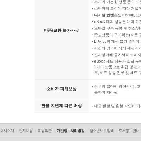
기가 진행되는 과정을 제대로 알아야 괴로움의 원인
복제가 가능한 상품 등의 포장을 
소비자의 요청에 따라 개별
디지털 컨텐츠인 eBook, 
--- 「40강. 불교의 세계관, 연기란 무엇인가?」 중에서
eBook 대여 상품은 대여 기
모바일 쿠폰 등록 후 취소/환
반품/교환 불가사유
중고상품이 구매확정(자동 
LP상품의 재생 불량 원인이 기
시간의 경과에 의해 재판매가
전자상거래 등에서의 소비자
eBook 세트 상품은 일괄 
1개의 상품으로 취급 및 판매
우, 세트 상품 전부 및 세트
상품의 불량에 의한 반품, 교
소비자 피해보상
준하여 처리됨
환불 지연에 따른 배상
대금 환불 및 환불 지연에 
회사소개
인재채용
이용약관
개인정보처리방침
청소년보호정책
도서홍보안내