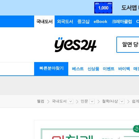
국내도서
외국도서
중고샵
eBook
크레마클럽
C
빠른분야찾기
베스트
신상품
이벤트
바이백
매
웰컴
국내도서
인문
철학/사상
쉽게 