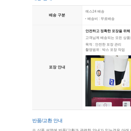
조선은 성리학의 나라였습니다. 정도전의 『조선경국
예스24 배송
식을 규정하는 중요한 뼈대가 되었습니다. 당시 
배송 구분
배송비 : 무료배송
대부에게 맡기고 왕은 결재도장이나 찍으라는 이야
워진 나라인 만큼 왕권에 대한 신권 우위는 유지되
안전하고 정확한 포장을 위해 
--- 「30강. 성리학의 나라, 조선의 철학 논쟁」 중
고객님께 배송되는 모든 상품을
목적 : 안전한 포장 관리
촬영범위 : 박스 포장 작업
새롭게 등장한 지식이나 철학은 세 단계를 거칩니다.
마지막으로 폐기되어 사라집니다. 새로운 철학이 
간이 가면서 문제 해결에 도움을 주던 철학이 오히려
포장 안내
--- 「31강. 살아 있는 철학, 죽은 철학」 중에서
한비자로 대표되는 법가는 전국시대 군주의 가려운
안정을 추구하는 것이 한비자 사상의 큰 맥락이었
난세를 평정할 수 있다고 본 것입니다. 그런 점에
체제라는 시대적 요구에 맞는 것이라고 할 수 있습니
--- 「32강. 한비자, 법가를 종합하다」 중에서
반품/교환 안내
※ 상품 설명에 반품/교환과 관련한 안내가 있는경우 아래 