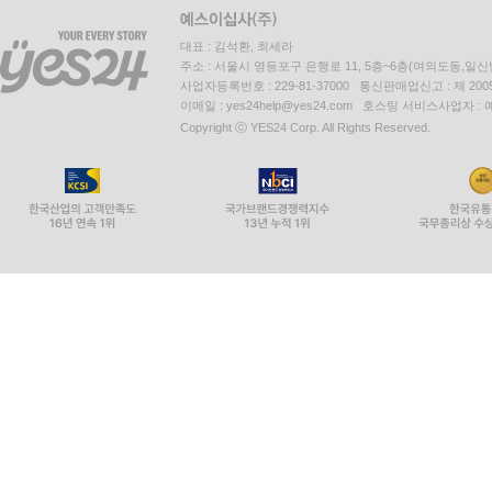
대표 : 김석환, 최세라
주소 : 서울시 영등포구 은행로 11, 5층~6층(여의도동,일신
사업자등록번호 : 229-81-37000 통신판매업신고 : 제 200
이메일 : yes24help@yes24.com 호스팅 서비스사업자 :
Copyright ⓒ YES24 Corp. All Rights Reserved.