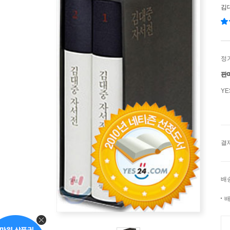
김
정
판
Y
결
배
배