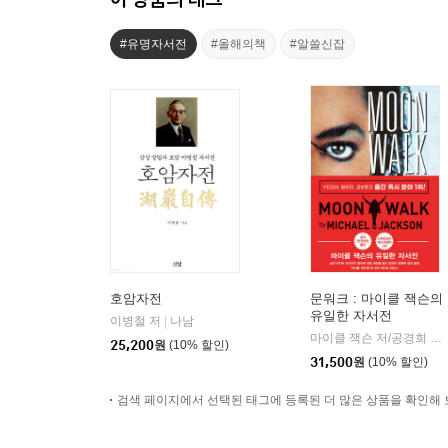
#유명자서전
#올해의책
#알쓸신잡
호암자전
문워크 : 마이클 잭슨의
유일한 자서전
이병철 저
나남
|
마이클 잭슨 저/공경희 역
|
25,200
원
(10% 할인)
31,500
원
(10% 할인)
검색 페이지에서 선택된 태그에 등록된 더 많은 상품을 확인해 