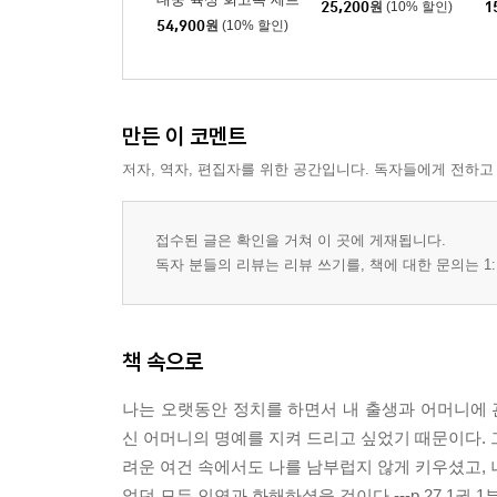
25,200
원
(10% 할인)
1
폭풍의 귀국 (1984～1985)
54,900
원
(10% 할인)
55번의 연금, ‘동교동 교도소’ (1985～1986)
6부
만든 이 코멘트
6월 항쟁 (1986～1987)
대통령 선거에서 다시 지다 (1987～1988)
저자, 역자, 편집자를 위한 공간입니다. 독자들에게 전하고
민심에 길을 물어 (1988)
공안 정국 망령 (1989)
접수된 글은 확인을 거쳐 이 곳에 게재됩니다.
민심에 대한 쿠데타, 3당 합당 (1990～1992)
독자 분들의 리뷰는 리뷰 쓰기를, 책에 대한 문의는 1:
지역감정과 편파 보도 (1990～1992)
다시 국민을 울렸다 (1992)
케임브리지의 추억 (1993)
책 속으로
통일과 평화의 둥지, 아태평화재단 (1993～1995)
민심의 바다 속으로 (1995～1997)
나는 오랫동안 정치를 하면서 내 출생과 어머니에 관
대통령 김대중 (1997)
신 어머니의 명예를 지켜 드리고 싶었기 때문이다. 
려운 여건 속에서도 나를 남부럽지 않게 키우셨고, 
화보
었던 모든 인연과 화해하셨을 것이다.---p.27 1권 