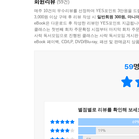
회원리뷰
(59건)
5 2권 6부 「국민보다 반걸음 앞서 가야」
전라남도 목포로 이사한 후 목포상업학교를 졸업했
매주 10건의 우수리뷰를 선정하여 YES포인트 3만원을 드
취직하여 사업가로서 활동을 하다 한국전쟁을 겪게
3,000원 이상 구매 후 리뷰 작성 시
일반회원 300원, 마니아
2009년 새해가 밝았다. 아내와의 사이는 우리 결
민주주의와 통일을 위해 정계에 뛰어들었다.
eBook은 다운로드 후 작성한 리뷰만 YES포인트 지급됩니
세월을 이겨 내지 못했을 것이다. 아내 없이는 지금
클래스는 첫번째 회차 주문확정 시점부터 마지막 회차 주문
찍하다. 아내가 나보다 먼저 세상을 뜨지 않았으면 좋겠
사락 독서모임으로 진행된 클래스는 사락 독서모임 게시판
○ 정치입문과 역경 : 1954년 처음 민의원에 출
eBook 페이백, CD/LP, DVD/Blu-ray, 패션 및 판매금
581 2권 6부 「그래도 영원한 것은 있다」
없게 되었다. 곧 이은 선거에서 당선된 후 활발한 
득표율을 얻었으나 패하고 만다. 그 후 박정희 정권
이명박 정부 1년이 지났다. 그동안 너무 많은 문제점
정권에 의해 일본에서 납치되었으나 살해의 위기에서
59
명
외교 사상 가장 최악의 실패작을 다시 되풀이할 가능
구속되어 2년 9개월 수감생활을 하였다. 석방
정책으로 회귀하려면 통일부가 왜 필요한 것인지 모르겠
감형되었고 2년 7개월의 옥고를 치른 후 미국으로 망
것은 있다」
도전 끝에 대한민국 15대 대통령으로 당선되었다.
나는 오랫동안 대통령 중심제를 지지해 왔다. 이를
○ 대통령 김대중 : 김대중의 대통령 당선은 대한민
을 수행했다. 그러나 진정 내가 원하는 것은 정?부
별점별로 리뷰를 확인해 보세
맞아 금융·기업·공공·노사 등 4대 개혁을 단행
있고, 대통령 유고시에 국정 중단을 막을 수도 있
정보화를 추진하여 한국을 세계 선두의 IT 강국으로
69
것이다. …… 지금도 정?부통령제를 마음에 두고 있
분단 55년만에 최초로 남북정상회담을 개최하였다
만, 박정희, 전두환 같은 독재자들이 비극적 종말을
19%
‘노벨평화상’을 수상하였다. 2003년 대통령에 퇴