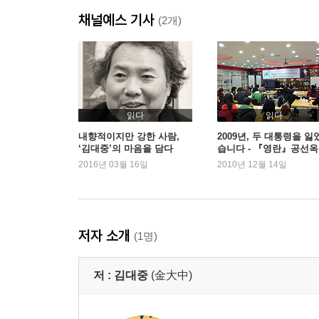
2부
채널예스 기사
무너진 이승만 정권 (1959～1960. 4. 19)
(2개)
선량한 총리 곁을 지킨 열정의 대변인 (1960. 4 ～ 196
5?16, 어둠의 시간들 (1961. 5～1962. 5)
영원한 동지 ‘5월 신부’ (1962. 5～1963. 10)
호남이 당선시킨 박정희 대통령 (1963～1964)
독선, 무능, 거짓과 싸우다 (1964～1967)
읽다
읽다
목포의 전쟁 (1967)
내향적이지만 강한 사람,
2009년, 두 대통령을 잃
‘김대중’의 마음을 담다
습니다 - 『영란』공선옥
40대 대통령 후보 (1968～1970)
2016년 03월 16일
2010년 12월 14일
3부
병영 국가의 금기를 깨다 (1970～1971)
민심의 반란, 선풍이 태풍으로 (1971)
저자 소개
(1명)
“총통 시대가 온다” (1971)
유세 대장정 (1971)
저 :
김대중
(金大中)
언론에서 사라진 ‘김대중’ (1971)
나의 3단계 통일론 (1972)
10월 유신과 망명 (1972)