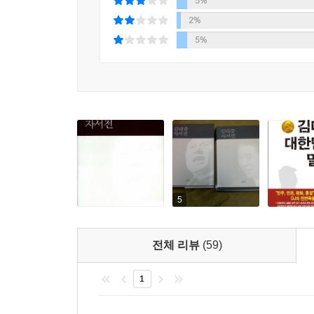
를 바꾸는 것도 고려해 봄직하다. 5년 단임제는 책
5%
세계 여러 나라에서 이뤄진 강연, 연설, 인터뷰 등
이원 집정부제나 내각 책임제를 도입하는 것도 나쁘지 않
2%
것을 호소했다. 또 미얀마 등의 민주회복을 위해서
5%
노 대통령은 고향 앞산에서 몸을 날려 스스로 죽음의
부인, 아들, 딸, 형, 조카사위 등을 마치 소탕 작
노 대통령의 신병 처리에 대해서도 여러 설을 퍼뜨
노 대통령 장례위원회 측에서 내게 조사(弔辭)를 부
는 결국 읽지 못했다. 이제 비로소 그의 영전에 조사
---p.591 2권 6부 「그래도 영원한 것은 있다」
5
전체 리뷰
(59)
1