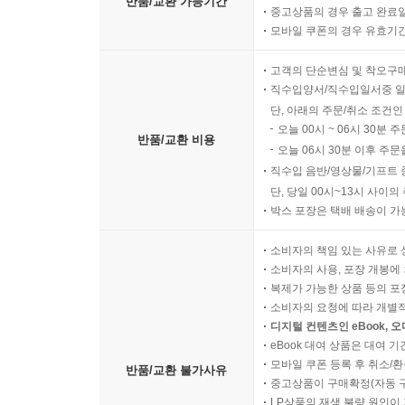
반품/교환 가능기간
중고상품의 경우 출고 완료일
모바일 쿠폰의 경우 유효기간(
고객의 단순변심 및 착오구
직수입양서/직수입일서중 일
단, 아래의 주문/취소 조건인
오늘 00시 ~ 06시 30분 
반품/교환 비용
오늘 06시 30분 이후 주문
직수입 음반/영상물/기프트 
단, 당일 00시~13시 사이
박스 포장은 택배 배송이 가
소비자의 책임 있는 사유로 
소비자의 사용, 포장 개봉에 
복제가 가능한 상품 등의 포장을 
소비자의 요청에 따라 개별
디지털 컨텐츠인 eBook, 
eBook 대여 상품은 대여 기
모바일 쿠폰 등록 후 취소/환
반품/교환 불가사유
중고상품이 구매확정(자동 
LP상품의 재생 불량 원인이 기