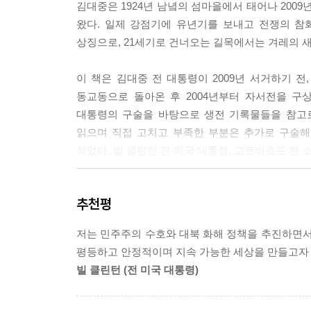
김대중은 1924년 남녘의 섬마을에서 태어나 2009
3부
왔다. 일제 강점기에 유년기를 보내고 전쟁의 참
선거가 끝나자 국민들은 큰 상실감에 빠졌다. 민심
새 천 년 속으로 (2000. 1～2000. 3)
상징으로, 21세기로 건너오는 길목에서는 겨레의 새
닥치자 어쩔 줄 몰라 했다. 나는 진심으로 미안했다
깊은 밤, 북으로 간 특사를 기다리다 (2000. 2～2000.
로 어렵게 얻은 선거에서, 그것도 오랜 독재를 물리
“두려운, 무서운 길을 오셨습니다” (2000. 6. 13～2000.
이 책은 김대중 전 대통령이 2009년 서거하기 전,
했다. 나라도 양보를 했어야 했다. 지난 일이지만 
현대사 100년, 최고의 날 (2000. 6. 14～2000. 6. 15)
동교동으로 돌아온 후 2004년부터 자서전을 구
는 막을 수 없었을 것이다. 하지만 국민들에게 분열된 
대통령의 구술을 바탕으로 생전 기록물들을 참고로
4부
읽으며 직접 고치고 부족한 부분은 추가로 구술해
나는 내가 호남 사람이라는 것을 자랑스럽게 생각한다
햇볕을 받아 피어난 것들 (2000. 6～2000. 9)
적었다. 빌 클린턴 전 미국 대통령, 고르바초프 전 
일을 제대로 못해 늘 가슴이 아팠다. 그렇기에 호
복지는 시혜가 아니다, 인권이다 (1998～2000. 10)
때로는 지역감정을 선동한다는 오해를 받을까 봐 나는
2000년 가을, 부신 날들 (2000. 10)
“나는 마지막까지 역사와 국민을 믿었습니다.”
만 고향 땅을 일부러 밟지 않았다.---pp.596～59
추천평
빌 클린턴과 부시, 그리고 한반도 (2000. 11～2000. 1
첫 물방울이 가장 용감하다 (2000. 12)
1권에는 출생에서부터 정치에 입문하기까지, 1954
그러자 김 위원장이 나를 설득하려 들었다.
저는 민주주의 수호와 대북 화해 정책을 추진하면서
활동을 못하게 된 과정, 그리고 1971년 40대 대
“과거 7?4 공동 성명도 상부의 뜻을 받들어 이후락
평등하고 안정적이며 지속 가능한 세상을 만들고자 
5부
망명하기까지의 상황, 귀국 후 대선 도전에 이어 대
위원장을 대표해서 김용순, 이렇게 합시다.”
빌 클린턴 (전 미국 대통령)
국민의 정부 늦둥이, 여성부 탄생 (2000. 12～2001. 
대통령이 되기까지의 파란만장한 역정이 담긴 1권에는
“그때는 이후락 씨가 왔지만 지금은 대통령인 내가 직
인권 국가 새 등을 달다 (2001. 5～2001. 9)
민중이 거쳐 온 굴곡진 삶과 위정자들의 폐단이 
그러자 임동원 원장이 거들었다.
지식 정보 강국, 꿈이 현실로 (2001. 9～2001. 11)