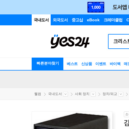
국내도서
외국도서
중고샵
eBook
크레마클럽
C
빠른분야찾기
베스트
신상품
이벤트
바이백
매
웰컴
국내도서
사회 정치
정치/외교
소