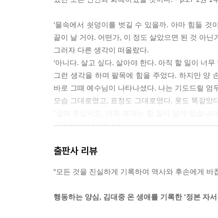
2권
‘물속에서 쇳덩이를 벗길 수 있을까. 아마 힘들 것
끝이 날 거야. 어떤가, 이 정도 살았으면 된 것 아닌가
1부
그러자 다른 생각이 떠올랐다.
길고 무거운 겨울 (1997. 12. 17～1998. 1)
‘아니다. 살고 싶다. 살아야 한다. 아직 할 일이 
“각하라 부르지 마시오” (1998. 2. 25～5. 12)
그런 생각을 하며 팔목에 힘을 주었다. 하지만 양 
나라 체질을 바꾼 4대 부문 개혁 (1998)
바로 그때 예수님이 나타나셨다. 나는 기도드릴 엄두도
미국에서의 8박 9일 (1998. 3～1998. 6)
모습 그대로였고, 표정도 그대로였다. 옷도 똑같았다
“살려 주십시오. 아직 제게는 할 일이 남아 있습니다. 
2부
「예수님이 나타났다」
소떼, 판문점을 넘다 (1998. 6～1998. 9)
기적은 기적적으로 오지 않는다 (1998. 9～1998. 10
출판사 리뷰
세월이 흘러 그의 맏딸 박근혜가 나를 찾아왔다. 박정
금강산 관광 (1998. 11～1999. 9)
12일 김대중도서관에서 박 대표를 맞았다. 나는 진
21세기는 누구 것인가? (1998. 12～1999. 3)
“모든 것을 진실하게 기록하여 역사와 후손에게 바칩
다.
4강 외교의 매듭 (1999. 2～1999. 6)
“아버지 시절에 여러 가지로 피해를 입고 고생하신 
순진한, 유약한 정부가 아니다 (1999. 6～1999. 9)
행동하는 양심, 김대중 온 생애를 기록한 ‘정본 자서
나는 그 말이 참으로 고마웠다. ‘세상에 이런 일도 
“김 대통령 아니면 10만 명이 더 죽었다” (1999. 11～19
딸이 했지만 정작 내가 구원을 받는 것 같았다. ---p