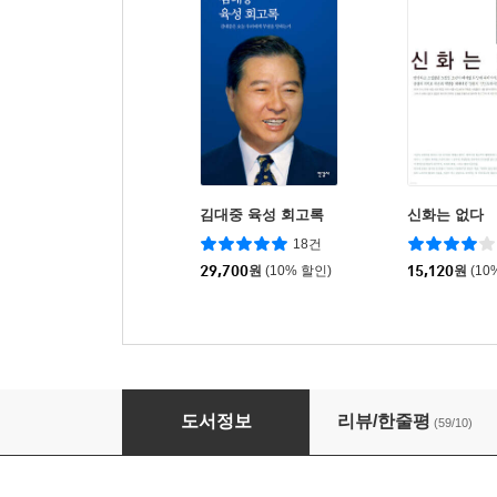
김대중 육성 회고록
신화는 없다
18건
29,700
원
(10% 할인)
15,120
원
(10
김대중 자서전 세트
도서정보
리뷰/한줄평
(59/10)