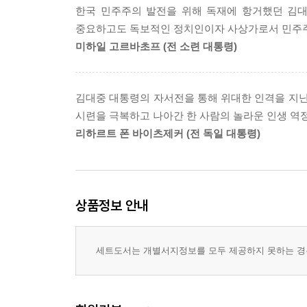
대한민국에 대한 비전을 엿볼 수 있다. 이 시기, 
“선언문의 서두에는 ‘대한민국 김대중 대통령과 
한국 민주주의 발전을 위해 독재에 항거했던 김대
민주당 총재직을 내 놓다 (2001. 11～2002. 2)
힘 가진 위정자 쪽을 향해 매섭게 벼려져 있었다. 
과 같이 합의했다’는 표현이 들어가야 하지 않겠
중요하고도 독보적인 정치인이자 사상가로서 민주주
봄날, 몸이 아팠다 (2002. 3～2002. 6)
발견할 수 있다.
원장 김정일로 표기하고 서명하는 것은 너무도 당
미하일 고르바초프 (전 소련 대통령)
붉은 악마와 촛불 (2002. 6～2002. 10)
이것을 마련하신 두 분이 직접 서명하여 역사에 길이
청와대를 나오다 (2002. 10～2003. 2)
2권에는 대통령 취임 직후부터 퇴임 후 서거 직전
“대통령이 전라도 태생이라 그런지 무척 집요하군요.
해결을 위해 70년 동안 온몸으로 부딪쳐 가며 생각
갑자기 튀어나온 김 위원장의 농이었다. 절박한 분위
김대중 대통령의 자서전을 통해 위대한 인격을 지닌
6부
극복, 1980년대 옥중에서부터 구상한 대한민국 IT 
“김 위원장도 전라도 전주 김 씨 아니오. 그렇게 합
시련을 극복하고 나아간 한 사람의 놀라운 인생 역정
혼자서 세상을 품다 (2003. 2～2005. 12)
이어진 노벨평화상 수상, 2002년 월드컵의 성공
“아예 개선장군 칭호를 듣고 싶은 모양입니다.”
리하르트 폰 바이츠제커 (전 독일 대통령)
국민보다 반걸음만 앞서 가야 (2006. 1～2008. 5)
‘성공한 민주주의 정치가’의 전모가 담긴 회고록이다
“개선장군 좀 시켜 주시면 어떻습니까. 내가 여기까지
그래도 영원한 것은 있다 (2008. 5～2009. 6)
그러자 비로소 김 위원장이 웃었다. 정상 회담은 이렇게 
인생은 생각할수록 아름답다
퇴임 후 영면에 들기까지 김대중은 전직 대통령으로서
권 3부 「현대사 100년, 최고의 날」
민주 회복, 세계 평화 달성에 혼신을 다했다. 20
상품정보 안내
『김대중 자서전』이 나오기까지
믿었다. 이 책에는 한평생 민주주의, 정의, 평화,
이명박 당선인의 국정 운영이 걱정됐다. 과거 건설
김대중 연보
담겨 있다.
이기 기운이 농후했다. 통일부, 과기부, 정통부, 
화보
세트도서는 개별서지정보를 모두 제공하지 못하는 경우
부처였다. 그 단견이 매우 위태로워 보였다. 특히 북
김대중 자서전의 주요 줄거리
후보로 나를 찾아왔을 때는 햇볕 정책에 공감한다고
데 내가 잘못 본 것 같았다. 나라와 국민을 위해 가장
○ 출생과 유년시절 : 김대중은 1924년 한국의 