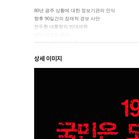
80년 광주 상황에 대한 정보기관의 인식
향후 90일간의 잠재적 경보 사안
전두환 대통령의 반대세력
반미 사건의 증가
반체제 운동의 급진화
한국에서 미국에 대한 분노 확산
상세 이미지
올림픽 이후의 한국
정치안정의 요인
발행인의 글
부록_원문 용어 해설