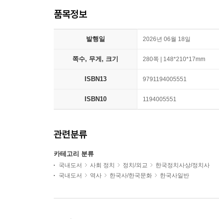
품목정보
발행일
2026년 06월 18일
쪽수, 무게, 크기
280쪽 | 148*210*17mm
ISBN13
9791194005551
ISBN10
1194005551
관련분류
카테고리 분류
국내도서
사회 정치
정치/외교
한국정치사상/정치사
국내도서
역사
한국사/한국문화
한국사일반