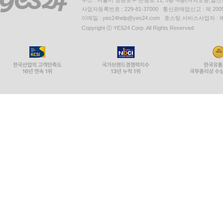
주소 : 서울시 영등포구 은행로 11, 5층~6층(여의도동,일신
사업자등록번호 : 229-81-37000 통신판매업신고 : 제 200
이메일 : yes24help@yes24.com 호스팅 서비스사업자 :
Copyright ⓒ YES24 Corp. All Rights Reserved.