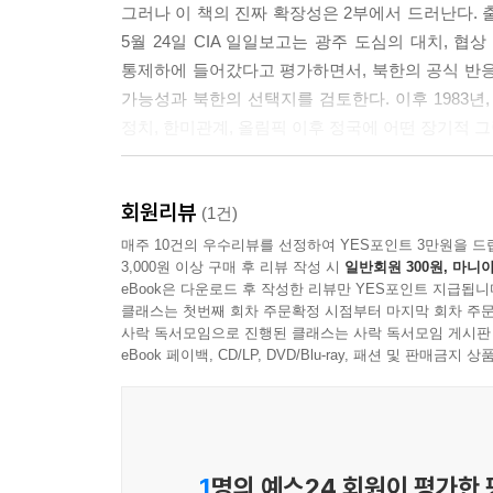
그러나 이 책의 진짜 확장성은 2부에서 드러난다. 출
5월 19일 12시경, 통신이 두절되면서 외부기관과
5월 24일 CIA 일일보고는 광주 도심의 대치, 협
정확한 정보가 절실했다. 한도희 교정관은 교도관 
통제하에 들어갔다고 평가하면서, 북한의 공식 반응과
가능성과 북한의 선택지를 검토한다. 이후 1983년, 
5월 20일, 시위대가 교도소를 습격할 것이라는 정
정치, 한미관계, 올림픽 이후 정국에 어떤 장기적 
지점마다 바리케이드를 설치했으며, 방어 진지를 
이 점에서 『두 총성의 기억, 두 광주의 눈물』은 단
5월 21일에는 시위대가 여러 차례 파상적으로 접근
회원리뷰
한국 정치와 사회운동, 군의 위상, 미국 인식, 북
(1건)
공격을 퇴각시켰다. 그 결과 광주교도소는 방어에 
매주 10건의 우수리뷰를 선정하여 YES포인트 3만원을 드
3,000원 이상 구매 후 리뷰 작성 시
일반회원 300원, 마니아
독자는 이 책을 통해 세 가지 질문과 마주하게 된다.
도청 폭파기도를 저지한 시민들
eBook은 다운로드 후 작성한 리뷰만 YES포인트 지급됩니
클래스는 첫번째 회차 주문확정 시점부터 마지막 회차 주문
첫째, 당시 국내 조사단은 광주의 원인과 책임을 어
사락 독서모임으로 진행된 클래스는 사락 독서모임 게시판
시위대가 화순광업소에서 탈취한 폭발물을 전남도청
둘째, 미국 정보기관은 광주와 그 후폭풍을 어떻게
eBook 페이백, CD/LP, DVD/Blu-ray, 패션 및 판매금
후 저항을 벌이려는 징후가 감돌자, 도청 안팎의 긴
셋째, 오늘 우리가 알고 있는 광주의 기억은 어떤 문
이를 알게 된 온건파 학생 양XX, 박XX, 김XX, 이X
이 책은 결론을 강요하지 않는다. 대신 원문을 
00개를 전남북 계엄분소에 반납하였다.
독자가 직접 기록의 결을 비교하도록 만든다. 바로 그
1
명의 예스24 회원이 평가한