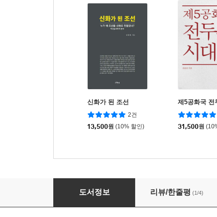
신화가 된 조선
제5공화국 전
2건
13,500
원
(10% 할인)
31,500
원
(10
두 총성의 기억, 두 광주의 눈물
도서정보
리뷰/한줄평
(1/4)