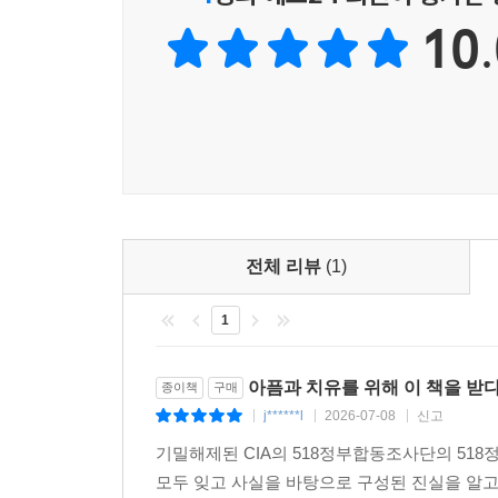
그러나 도청 지하실에는 여전히 수류탄이 남아 있었
10.
하실로 다시 들어갔다. 배XX과 학생들은 수류탄 
그날 23시경, 강경파 시위대가 이 장면을 목격하고 
하지만 이들은 다시 지하실로 들어갔다. 그리고 끝내
청 진입 작전 당시 대규모 폭발 위험을 막을 수 있었
화순광업소
전체 리뷰
(1)
5월 21일 12시경, 시위대 50여 명이 버스 1대
1
약 반출의 위험성을 설명하며 시위대를 설득했고 
즉시 보관 중이던 뇌관 전량 41,620개를 긴급 대
아픔과 치유를 위해 이 책을 받다
종이책
구매
j******l
2026-07-08
신고
|
|
|
그러나 같은 날 14시경, 이번에는 무장한 시위대 
다”고 위협했고, 폭약보관소의 위치를 알려 달라고 
기밀해제된 CIA의 518정부합동조사단의 51
모두 잊고 사실을 바탕으로 구성된 진실을 알고