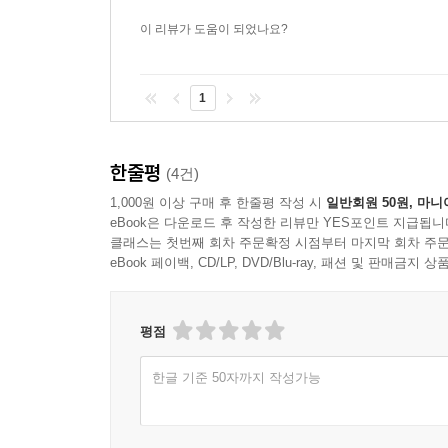
시위대는 결국 무기로 위협한 인근 주민을 통해 폭약
이 리뷰가 도움이 되었나요?
92.5킬로그램과 도화선 6,000미터를 탈취했다. 
었다. 또한 광업소장은 현장 불만계층인 광부들이
켰다. 그 결과 광부들과 시위대를 분리하여 화순광업
1
고려씨멘트 공장
한줄평
(4건)
5월 21일 17시 50분경, 무장한 시위대 50여 
1,000원 이상 구매 후 한줄평 작성 시
일반회원 50원, 마니
공장장과 간부사원 10여 명의 목에 총을 들이대며 
eBook은 다운로드 후 작성한 리뷰만 YES포인트 지급됩니
클래스는 첫번째 회차 주문확정 시점부터 마지막 회차 주문
eBook 페이백, CD/LP, DVD/Blu-ray, 패션 및 판매금
위급한 상황에서 공장 직원들은 기지를 발휘했다. 이
이상 폭약을 확보하지 못한 채 철수했다. 시위대가 
씨멘트 공장은 TNT 피탈을 막는 데 성공하였다.
평점
--- 본문 중에서
한글 기준 50자까지 작성가능