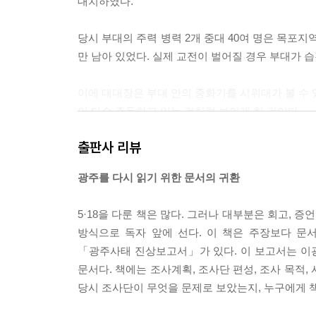
대치하였다.
당시 부대의 주력 병력 2개 중대 40여 명은 목포지
만 남아 있었다. 실제 교전이 벌어질 경우 부대가 
이에 대대장은 부대 안의 중화기를 시위대가 볼 수 
이 다수 주둔하고 있는 것처럼 보이게 한 것이다.
출판사 리뷰
이어 대대장은 단신으로 전투태세를 갖춘 시위대 앞
시위대 대표에게 군부대 주둔의 목적은 주민 보호와 
광주를 다시 읽기 위한 문서의 귀환
이라고 설득하였다.
5·18을 다룬 책은 많다. 그러나 대부분은 회고, 증
그 결과 시위대는 교전 없이 물러났다. 대대장은 소
방식으로 독자 앞에 선다. 이 책은 주장보다 문서
「광주사태 진상보고서」가 있다. 이 보고서는 이
광주교도소
문서다. 책에는 조사계획, 조사단 편성, 조사 목적, 
당시 조사단이 무엇을 문제로 보았는지, 누구에게 
광주교도소장 한XX 교정관은 시위대의 공격 징후에