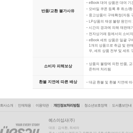
eBook 대여 상품은 대여 기
모바일 쿠폰 등록 후 취소/환
반품/교환 불가사유
중고상품이 구매확정(자동 
LP상품의 재생 불량 원인이 기
시간의 경과에 의해 재판매가
전자상거래 등에서의 소비자
eBook 세트 상품은 일괄 
1개의 상품으로 취급 및 판매
우, 세트 상품 전부 및 세트
상품의 불량에 의한 반품, 교
소비자 피해보상
준하여 처리됨
환불 지연에 따른 배상
대금 환불 및 환불 지연에 
회사소개
인재채용
이용약관
개인정보처리방침
청소년보호정책
도서홍보안내
대표 : 김석환, 최세라