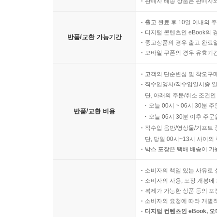
판매자 배송 상품은 판매자와
출고 완료 후 10일 이내의 
디지털 콘텐츠인 eBook의 
반품/교환 가능기간
중고상품의 경우 출고 완료일
모바일 쿠폰의 경우 유효기간(
고객의 단순변심 및 착오구
직수입양서/직수입일서중 일
단, 아래의 주문/취소 조건인
오늘 00시 ~ 06시 30분 
반품/교환 비용
오늘 06시 30분 이후 주문
직수입 음반/영상물/기프트 
단, 당일 00시~13시 사이
박스 포장은 택배 배송이 가
소비자의 책임 있는 사유로 
소비자의 사용, 포장 개봉에 
복제가 가능한 상품 등의 포장을 
소비자의 요청에 따라 개별
디지털 컨텐츠인 eBook, 