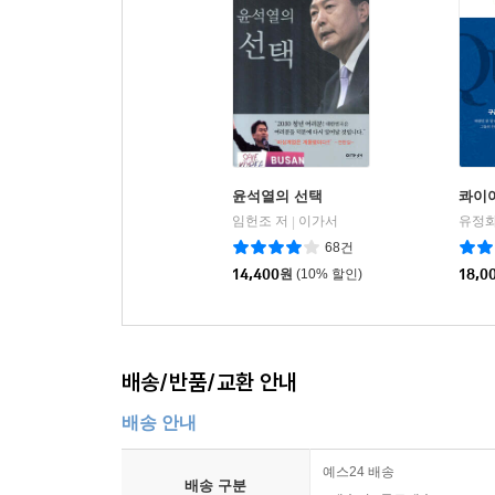
윤석열의 선택
콰이
임헌조 저
이가서
|
68건
14,400
원
(10% 할인)
18,0
배송/반품/교환 안내
배송 안내
예스24 배송
배송 구분