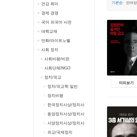
기본순
판매량
건강 취미
경제 경영
국어 외국어 사전
대학교재
만화/라이트노벨
사회 정치
사회비평/비판
사회단체/NGO
정치/외교
미리보기
정치/외교학 일반
정치비평
한국정치사상/정치사
동양정치사상/정치사
서양정치사상/정치사
외교/국제정치