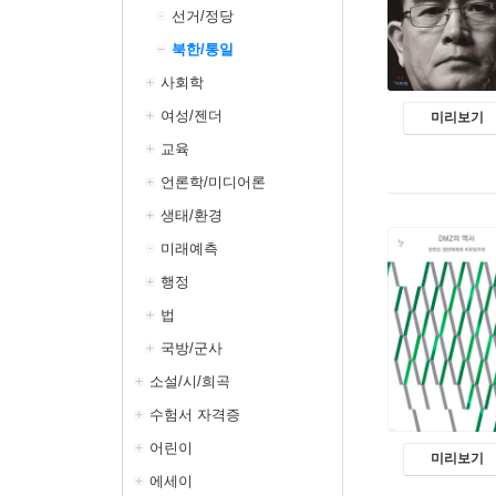
선거/정당
북한/통일
사회학
여성/젠더
미리보기
교육
언론학/미디어론
생태/환경
미래예측
행정
법
국방/군사
소설/시/희곡
수험서 자격증
어린이
미리보기
에세이