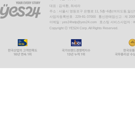
대표 : 김석환, 최세라
주소 : 서울시 영등포구 은행로 11, 5층~6층(여의도동,일신
사업자등록번호 : 229-81-37000 통신판매업신고 : 제 200
이메일 : yes24help@yes24.com 호스팅 서비스사업자 :
Copyright ⓒ YES24 Corp. All Rights Reserved.