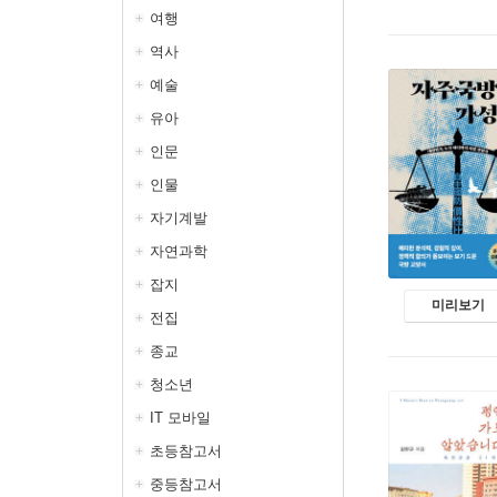
여행
역사
예술
유아
인문
인물
자기계발
자연과학
잡지
미리보기
전집
종교
청소년
IT 모바일
초등참고서
중등참고서