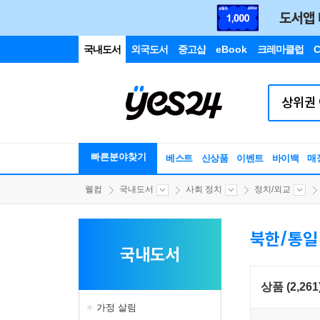
국내도서
외국도서
중고샵
eBook
크레마클럽
C
빠른분야찾기
베스트
신상품
이벤트
바이백
매
웰컴
국내도서
사회 정치
정치/외교
북한/통일
국내도서
상품 (2,261
가정 살림