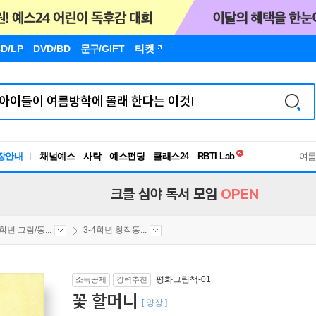
D/LP
DVD/BD
문구
/GIFT
티켓
독서유형검사
장안내
채널예스
사락
예스펀딩
클래스24
RBTI Lab
여
독서유형검사
크클 심야 독서 모임
OPEN
4학년 그림/동...
3-4학년 창작동...
평화그림책-01
소득공제
강력추천
꽃 할머니
[ 양장 ]