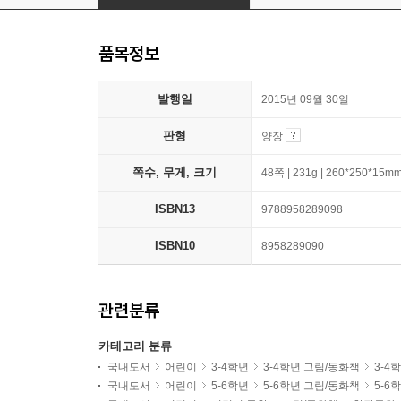
품목정보
발행일
2015년 09월 30일
판형
양장
쪽수, 무게, 크기
48쪽 | 231g | 260*250*15m
ISBN13
9788958289098
ISBN10
8958289090
관련분류
카테고리 분류
국내도서
어린이
3-4학년
3-4학년 그림/동화책
3-4
국내도서
어린이
5-6학년
5-6학년 그림/동화책
5-6