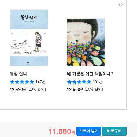
3
/4
몽실 언니
네 기분은 어떤 색깔이니?
147건
101건
12,420
원
(10% 할인)
12,600
원
(10% 할인)
11,880
카트에 넣기
바로구매
원