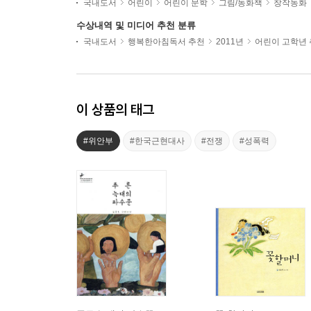
국내도서
어린이
어린이 문학
그림/동화책
창작동화
수상내역 및 미디어 추천 분류
국내도서
행복한아침독서 추천
2011년
어린이 고학년
이 상품의 태그
#위안부
#한국근현대사
#전쟁
#성폭력