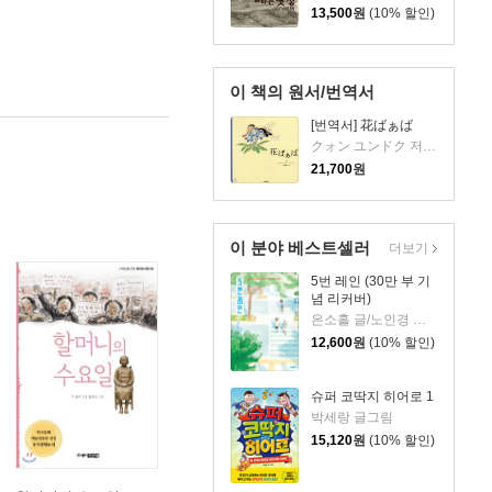
13,500
원
(10% 할인)
이 책의 원서/번역서
[번역서] 花ばぁば
クォン ユンドク 저/桑畑 優香 역
21,700
원
이 분야 베스트셀러
더보기
5번 레인 (30만 부 기
념 리커버)
은소홀 글/노인경 그림
12,600
원
(10% 할인)
슈퍼 코딱지 히어로 1
박세랑 글그림
15,120
원
(10% 할인)