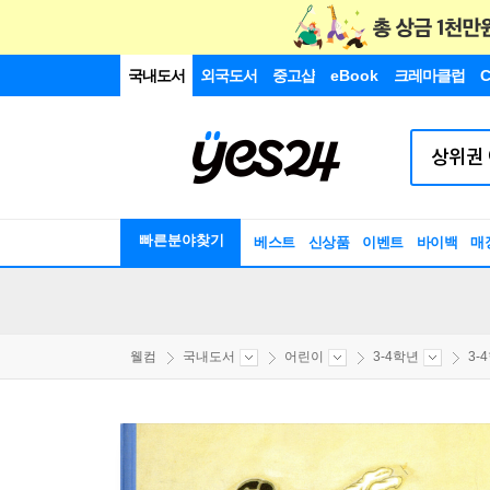
국내도서
외국도서
중고샵
eBook
크레마클럽
C
빠른분야찾기
베스트
신상품
이벤트
바이백
매
웰컴
국내도서
어린이
3-4학년
3-