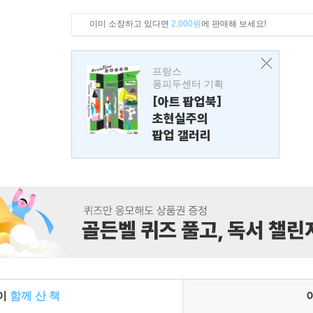
이미 소장하고 있다면
2,000원
에 판매해 보세요!
프랑스
퐁피두센터 기획
[아트 팝업북]
초현실주의
팝업 갤러리
들이
함께 산 책