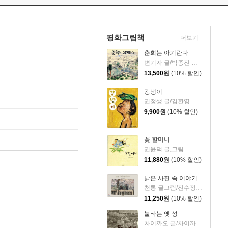
평화그림책
더보기
춘희는 아기란다
변기자 글/박종진 역/정승각 그림
13,500
원
(10% 할인)
강냉이
권정생 글/김환영 그림
9,900
원
(10% 할인)
꽃 할머니
권윤덕 글,그림
11,880
원
(10% 할인)
낡은 사진 속 이야기
천롱 글그림/전수정 역
11,250
원
(10% 할인)
불타는 옛 성
차이까오 글/차이까오,아오쯔 그림/전수정 역