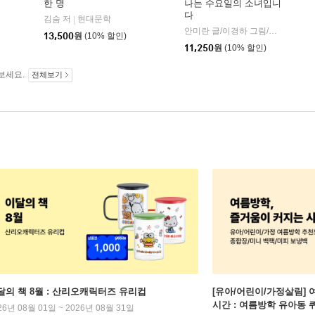
한 명
나는 수요일의 소녀입니
다
김숨 저
현대문학
|
안미란 글/이경하 그림/한혜인 감수
13,500
원
(10% 할인)
11,250
원
(10% 할인)
보세요.
전체보기
달의 책 8월 : 산리오캐릭터즈 유리컵
[유아/어린이/가정살림] 
시간 : 여름방학 유아동 
26년 08월 01일 ~ 2026년 08월 31일