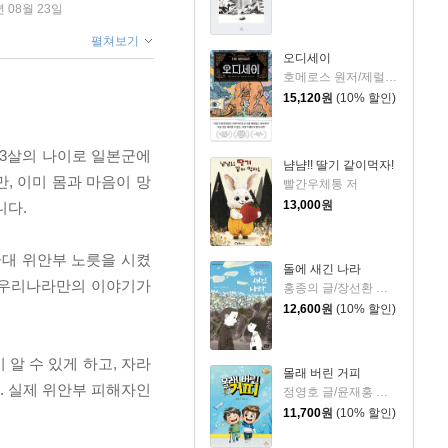
년 08월 23일
펼쳐보기
오디세이
호메로스 원저/제럴딘 매코크런 글/김재용 역/장시은 감수
15,120
원
(10% 할인)
13살의 나이로 일본군에
냠냠!! 딸기 같이먹자!
, 이미 몸과 마음이 망
빨간우체통 저
13,000
원
니다.
대 위안부 노릇을 시켰
돌에 새긴 나라
나 우리나라만의 이야기가
홍종의 글/장선환 그림
12,600
원
(10% 할인)
알 수 있게 하고, 자라
몰래 버린 거피
. 실제 위안부 피해자인
정영호 글/윤재홍 그림
11,700
원
(10% 할인)