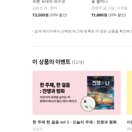
푸른 늑대의 파수꾼
꽃 할머니
김은진 저
창비
권윤덕 글,그림
사계절
|
|
13,500
원
(10% 할인)
11,880
원
(10% 할인)
검색 페이지에서 선택된 태그에 등록된 더 많은 상품을 확인해 
이 상품의 이벤트
(11개)
한 주제 한 걸음 vol 1 - 오늘의 주제 : 전쟁과 평화
이
소진시
20