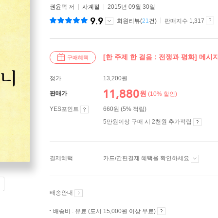
권윤덕
저
사계절
2015년 09월 30일
9.9
회원리뷰(
21
건)
판매지수 1,317
[한 주제 한 걸음 : 전쟁과 평화] 메시
구매혜택
정가
13,200원
11,880
원
판매가
(10% 할인)
YES포인트
660원 (5% 적립)
5만원이상 구매 시 2천원 추가적립
결제혜택
카드/간편결제 혜택을 확인하세요
배송안내
배송비 : 유료 (도서 15,000원 이상 무료)