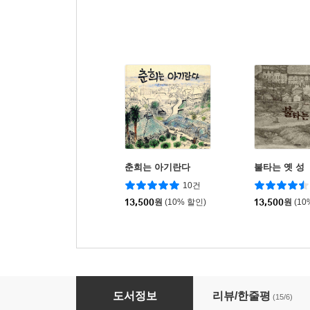
춘희는 아기란다
불타는 옛 성
10건
13,500
원
(10% 할인)
13,500
원
(10
꽃 할머니
도서정보
리뷰/한줄평
(15/6)