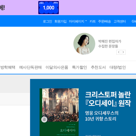
로그인
회원가입
마이페이지
카트
주문/배송
고객센터
Gl
름방학혜택
예사단독판매
이달의사은품
특가할인
추천도서
대량/법인