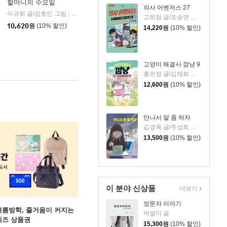
할머니의 수요일
의사 어벤저스 27
이규희 글/김호민 그림
주니어김영사
|
고희정 글/조승연 그림/류정민 감수
개암나무
|
10,620
원
(10% 할인)
14,220
원
(10% 할인)
고양이 해결사 깜냥 9
홍민정 글/김재희 그림
12,600
원
(10% 할인)
만나서 말 좀 하자
김경옥 글/주성희 그림
13,500
원
(10% 할인)
이 분야 신상품
더보기
정문자 이야기
여름방학, 줄거움이 커지는
박멀미 글
퀴즈 상품권
15,300
원
(10% 할인)