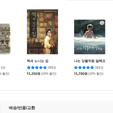
책과 노니는 집
나는 강물처럼 말해요
3건
359건
163건
% 할인)
11,250
원
(10% 할인)
11,700
원
(10% 할인)
배송/반품/교환