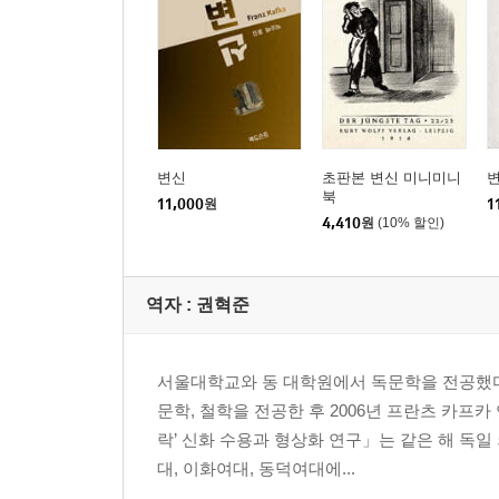
변신
초판본 변신 미니미니
북
11,000
원
1
4,410
원
(10% 할인)
역자 : 권혁준
서울대학교와 동 대학원에서 독문학을 전공했다
문학, 철학을 전공한 후 2006년 프란츠 카프
락’ 신화 수용과 형상화 연구」는 같은 해 독일
대, 이화여대, 동덕여대에...