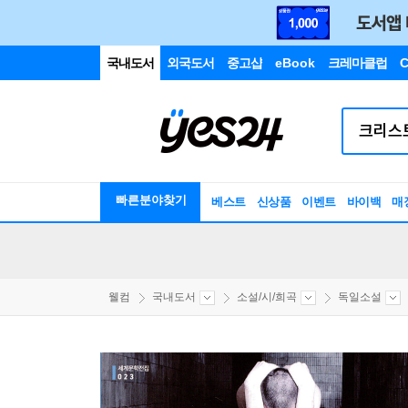
국내도서
외국도서
중고샵
eBook
크레마클럽
C
빠른분야찾기
베스트
신상품
이벤트
바이백
매
웰컴
국내도서
소설/시/희곡
독일소설