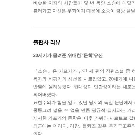
비슷한 처지의 사람들이 몇 년 동안 소송에 매달
흘러가고 자신은 무죄이기 때문에 소송이 금방 끝
출판사 리뷰
20세기가 물려준 위대한 ‘문학’유산
『소송』은 카프카가 남긴 세 편의 장편소설 중 하
독자와 비평가의 시선을 사로잡았고, 20세기에 나
반열에 올려놓았다. 현대성과 인간성이라는 새로운
되어버렸다.
표현주의가 힘을 얻고 있던 당시의 독일 문단에서 
뭉뚱그려 넣을 수 없을 만큼 평균적 질서와는 거
제시한 카프카의 문학은, 이후 카뮈와 사르트르 같은
최근에는 데리다, 라캉, 들뢰즈 같은 후기구조
있다.