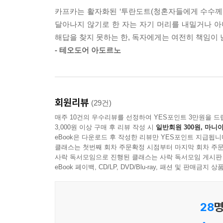
비현실적인 세상에서 가장 적나라한 현실을 보여주
카프카는 활자화된 ‘투란도트(청혼자들에게 수수께
달아나지 않기로 한 자는 자기 머리를 내밀거나 아니
카프카는 『소송』에서, 세속적인 자아에 몰두해 
해답을 찾지 못하는 한, 독자에게는 여전히 책임이 
등장시켰다. 그는 사회의 규범에 훌륭하게 적응했다
- 테오도어 아도르노
도덕적인 기준만으로는 정의 내리기 어려운 죄, 나아
인간 존재의 근본적인 불안과 부조리에 대한 통
소설이다. 세 번의 약혼과 세 번의 파혼을 거치
좌절감의 형태로 소설 곳곳에 녹아들어 있기도 하다
회원리뷰
(29건)
카프카는 현대사회의 끊임없는 구속과 억압, 감금
매주 10건의 우수리뷰를 선정하여 YES포인트 3만원을 드
세상에서 개인이 겪는 무력감을 소설의 주제로 삼
3,000원 이상 구매 후 리뷰 작성 시
일반회원 300원, 마니아
인한 것이 아니라, 여러 권위들에 의해 가치와 규
eBook은 다운로드 후 작성한 리뷰만 YES포인트 지급됩니
클래스는 첫번째 회차 주문확정 시점부터 마지막 회차 주문
유죄’라는 사상, ‘유죄 판단의 기준과 법의 집행
사락 독서모임으로 진행된 클래스는 사락 독서모임 게시판
무시할 수 없게 만든다.
eBook 페이백, CD/LP, DVD/Blu-ray, 패션 및 판매금
28
명