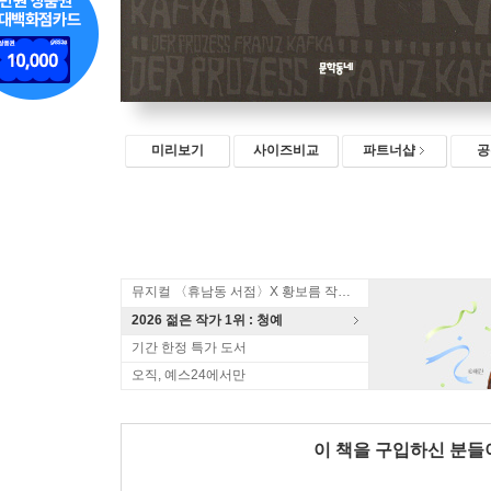
미리보기
사이즈비교
파트너샵
공
뮤지컬 〈휴남동 서점〉X 황보름 작가 북토크
2026 젊은 작가 1위 : 청예
기간 한정 특가 도서
오직, 예스24에서만
이 책을 구입하신 분