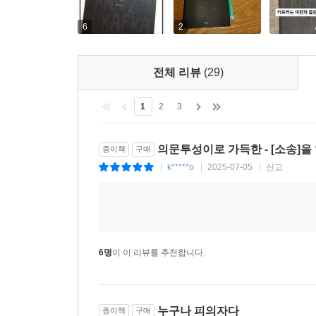
6
2
전체 리뷰
(29)
1
2
3
의문투성이로 가득한 - [소송]을
종이책
구매
k*****o
2025-07-05
신고
|
|
|
6명
이 이 리뷰를 추천합니다.
누구나 피의자다
종이책
구매