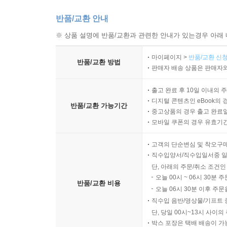
반품/교환 안내
※ 상품 설명에 반품/교환과 관련한 안내가 있는경우 아래 
마이페이지 >
반품/교환 신청
반품/교환 방법
판매자 배송 상품은 판매자와
출고 완료 후 10일 이내의 
디지털 콘텐츠인 eBook의 
반품/교환 가능기간
중고상품의 경우 출고 완료일
모바일 쿠폰의 경우 유효기간(
고객의 단순변심 및 착오구
직수입양서/직수입일서중 일
단, 아래의 주문/취소 조건인
오늘 00시 ~ 06시 30분 
반품/교환 비용
오늘 06시 30분 이후 주문
직수입 음반/영상물/기프트 
단, 당일 00시~13시 사이
박스 포장은 택배 배송이 가