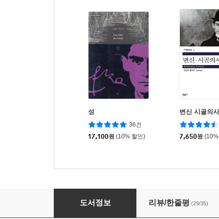
성
변신 시골의
36건
17,100
원
(10% 할인)
7,650
원
(10%
소송
도서정보
리뷰/한줄평
(29/35)