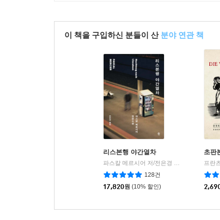
이 책을 구입하신 분들이 산
분야 연관 책
리스본행 야간열차
초판
파스칼 메르시어 저/전은경 역
비채
프란츠
|
128건
17,820
원
(10% 할인)
2,69