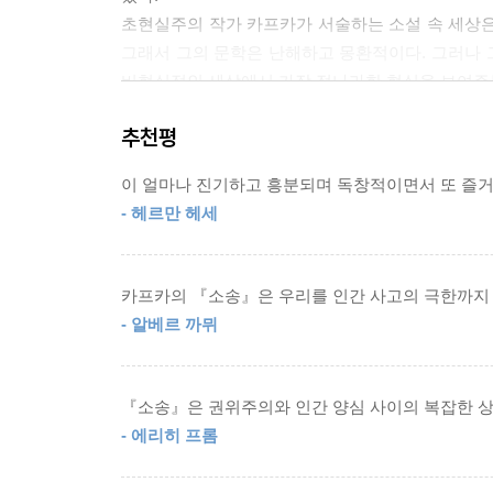
초현실주의 작가 카프카가 서술하는 소설 속 세상은
그래서 그의 문학은 난해하고 몽환적이다. 그러나 그
비현실적인 세상에서 가장 적나라한 현실을 보여주
추천평
“어느 날 아침에 그는 느닷없이 체포되었다.”
이 얼마나 진기하고 흥분되며 독창적이면서 또 즐거
은행의 부장으로 있는 요제프 K는 자신의 서른번째 
- 헤르만 헤세
알지 못하고, 그 누구도 알려주지 않는 어떤 죄로 
그가 정해진 종말과의 헛된 싸움을 벌여나가는 그
법정은 가정집과 연결되어 있고, 법원과 관계된
카프카의 『소송』은 우리를 인간 사고의 극한까지 
변호사는 의뢰인을 노예처럼 다룬다. 결국 그는 채석
- 알베르 까뮈
이런 그로테스크하고 초현실적인 형상들을 통해 작
종교적 비유를 시도했거나, 그도 아니면 광기의 
텍스트는 단 하나의 해석만을 허용하지 않는다. 
『소송』은 권위주의와 인간 양심 사이의 복잡한 상
않고, 독자의 시선은 제한된 곳만 볼 수 있다. ‘악
- 에리히 프롬
세계에서 인간이 느끼는 소외와 불안을 묘사했지만,