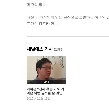
미완성 장들
해설 ㅣ 해석되지 않은 문장으로 고발하는 허위의 
프란츠 카프카 연보
채널예스 기사
(1개)
읽다
이치은 “진짜 혹은 가짜 기
억은 어떤 공포를 줄 것인
가”
2015년 11월 13일