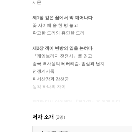
서문
제1장 깊은 꿈에서 막 깨어나다
꽃 사이에 술 한 병 놓고
확고한 도리와 유연한 도리
제2장 객이 변방의 일을 논하다
『케임브리지 전쟁사』를 읽고
중국 역사상의 테러리즘: 암살과 납치
전쟁계시록
피서산장과 감천궁
생각 하나의 차이
제3장 다시 아이에게 『화간집』을 읊게 하다
캠퍼스 정치를 말한다
저자 소개
책은 배추가 아니다
(2명)
학교는 양계장이 아니다