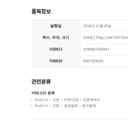
품목정보
발행일
2018년 11월 20일
쪽수, 무게, 크기
528쪽 | 734g | 148*220*35
ISBN13
9788967355647
ISBN10
8967355645
관련분류
카테고리 분류
국내도서
인문
인문/교양
인문에세이
국내도서
인문
동양철학
중국철학