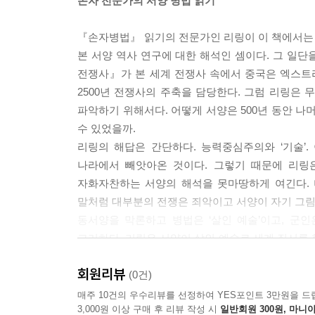
손자 전문가의 서양 병법 읽기
『손자병법』 읽기의 전문가인 리링이 이 책에서는 서
본 서양 역사 연구에 대한 해석인 셈이다. 그 일
전쟁사』가 본 세계 전쟁사 속에서 중국은 엑스트라
2500년 전쟁사의 주축을 담당한다. 그럼 리링은 
파악하기 위해서다. 어떻게 서양은 500년 동안 나
수 있었을까.
리링의 해답은 간단하다. 능력중심주의와 ‘기술’
나라에서 빼앗아온 것이다. 그렇기 때문에 리링은
자화자찬하는 서양의 해석을 못마땅하게 여긴다. 
말처럼 대부분의 전쟁은 죄악이고 서양이 자기 그
동서양을 막론하고 병법은 ‘살인 예술’이고, 군
그러하다. 리링은 서양이 살인 예술로 세계 질서
비판한다.
회원리뷰
(0건)
뒤집고 비트는 글쓰기
매주 10건의 우수리뷰를 선정하여 YES포인트 3만원을 드
3,000원 이상 구매 후 리뷰 작성 시
일반회원 300원, 마니아
“잡문은 곧 잡문이며, 무엇이든 재미있으면 그걸 쓰