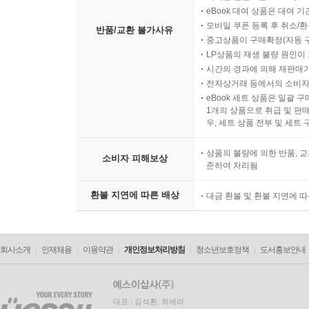
eBook 대여 상품은 대여 기
모바일 쿠폰 등록 후 취소/환
반품/교환 불가사유
중고상품이 구매확정(자동 
LP상품의 재생 불량 원인이 기
시간의 경과에 의해 재판매가
전자상거래 등에서의 소비자
eBook 세트 상품은 일괄 
1개의 상품으로 취급 및 판매
우, 세트 상품 전부 및 세트
상품의 불량에 의한 반품, 교
소비자 피해보상
준하여 처리됨
환불 지연에 따른 배상
대금 환불 및 환불 지연에 
회사소개
인재채용
이용약관
개인정보처리방침
청소년보호정책
도서홍보안내
대표 : 김석환, 최세라