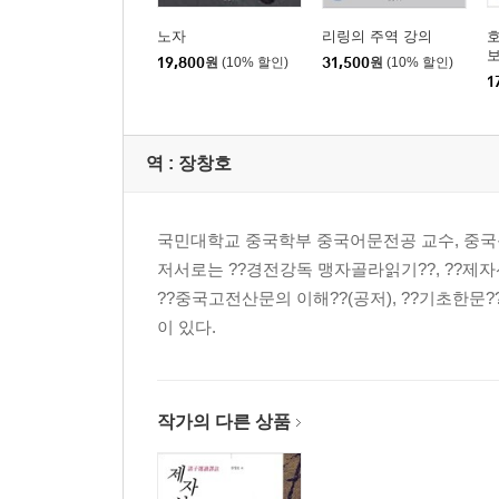
노자
리링의 주역 강의
19,800
원
(10% 할인)
31,500
원
(10% 할인)
1
역 :
장창호
국민대학교 중국학부 중국어문전공 교수, 중
저서로는 ??경전강독 맹자골라읽기??, ??제자선
??중국고전산문의 이해??(공저), ??기초한문??
이 있다.
작가의 다른 상품