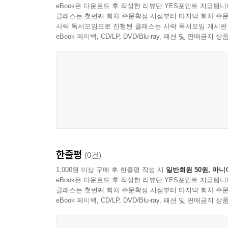
eBook은 다운로드 후 작성한 리뷰만 YES포인트 지급됩니
내용은 반드시 흉금을 털어놓아 솔직하고 통쾌해야 
클래스는 첫번째 회차 주문확정 시점부터 마지막 회차 주문
오류도 튀어나오고 우스갯소리도 늘어놓는 것일 뿐 
사락 독서모임으로 진행된 클래스는 사락 독서모임 게시판
공자를 비유한 ‘집 잃은 개(喪家狗)’라는 표현을
eBook 페이백, CD/LP, DVD/Blu-ray, 패션 및 판매금
의외적인 것들을 끌어온다. 도박, 마약, 동물(개), 화장
그중 하나이며 리링과 연이 깊은 ‘개’를 살펴보자.
보아야 용맹해질 수 있으나 사람은 많은 사람과 교류
빌어먹는 개는 짖는 재주를 상실하게 되지만 사람은
된다는 점이다. 만약 이렇게 하면 인간의 동물의
그리고 이런 두려움을 가진 인간은 궁지에 몰린 초
리링은 여기서 개를 인간과 대조해도 보고 겹쳐도 
극단적이거나 반대에 있는 것을 가져와 뒤집고 비
한줄평
(0건)
인간 심리를 살피고, 마약으로 인간의 욕망에 대해 
생각하고, 동물을 보면서는 동물 길들이기와는 다른
1,000원 이상 구매 후 한줄평 작성 시
일반회원 50원, 마니
eBook은 다운로드 후 작성한 리뷰만 YES포인트 지급됩니
못해 글로 쓰고, 무언가를 이야기하기 위해서는 그것
클래스는 첫번째 회차 주문확정 시점부터 마지막 회차 주문
eBook 페이백, CD/LP, DVD/Blu-ray, 패션 및 판매금
역사적 글쓰기: 사마천과 왕궈웨이
리링은 사마천을 사모해 쓴 글에서 자신이 『사