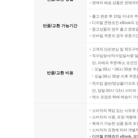
판매자 배송 상품은 판매자와
출고 완료 후 10일 이내의 
디지털 콘텐츠인 eBook의 
반품/교환 가능기간
중고상품의 경우 출고 완료일
모바일 쿠폰의 경우 유효기간(
고객의 단순변심 및 착오구
직수입양서/직수입일서중 일
단, 아래의 주문/취소 조건인
오늘 00시 ~ 06시 30분 
반품/교환 비용
오늘 06시 30분 이후 주문
직수입 음반/영상물/기프트 
단, 당일 00시~13시 사이
박스 포장은 택배 배송이 가
소비자의 책임 있는 사유로 
소비자의 사용, 포장 개봉에 
복제가 가능한 상품 등의 포장을 
소비자의 요청에 따라 개별
디지털 컨텐츠인 eBook, 