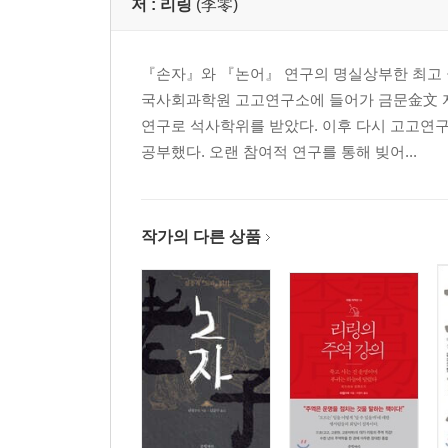
말띠 해에 백락을 말하다
저 :
리링
(李零)
큰 소리는 들리지 않고 좋은 말은 말이 없다
『손자』와 『논어』 연구의 명실상부한 최고 권
제4장 주색과 재물에서 인간성이 드러난다
국사회과학원 고고연구소에 들어가 금문金文 
점과 도박은 한 뿌리다
연구로 석사학위를 받았다. 이후 다시 고고
약과 독은 한집안이다
공부했다. 오랜 참여적 연구를 통해 빚어...
삼강오륜이 물구나무서다
큰 마을의 아기, 작은 마을의 개
우임금 발자취의 근원을 찾아서
하늘은 채륜을 낳지 않았다
작가의 다른 상품
천하의 욕은 한통속이다
제5장 옛사람과 속마음을 이야기하다
역사 속 문학의 힘
서생은 정치를 못 하게 하라
후기