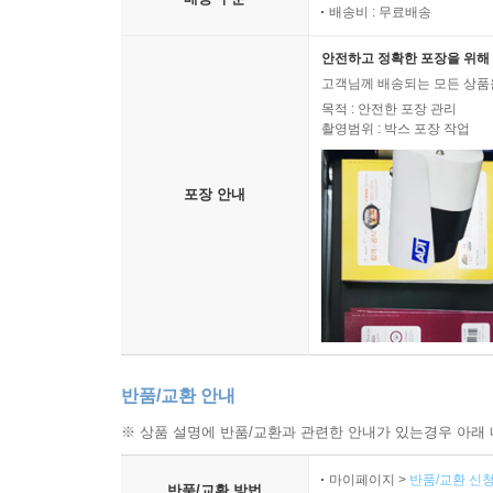
될 법하다. 그러나 리링이 이 시를 가져다쓰는 방식
배송비 : 무료배송
술병을 놓고 마주앉은 술꾼과 달, 그리고 (아마도 
안전하고 정확한 포장을 위해 
현대화’로 대치된다. 과거의 영광(태양)이 지고 지금
고객님께 배송되는 모든 상품을
(그림자)이다. 이는 곧 리링의 현재 중국에 대한 
목적 : 안전한 포장 관리
그는 이렇듯 중국의 현재가 서양, 그중에서도 미
촬영범위 : 박스 포장 작업
나르시시즘에 젖으려 하는 중국에 비판의 목소리를 높
어떤 도덕이 있단 말인가?” 고전을 연구하는 사
포장 안내
리링을 특별하게 만들어왔다.
리링이 서양의 현대화를 ‘달’로 보았다고 해서 서
부정하는 것도 아니다. 그는 말한다. “달이 없
것이기도 하다.
중국과 서양에 대한 리링의 시선, 중국의 시대는 
직시하면서도 서양의 우월함에 대해서도 역시 이념성
반품/교환 안내
※ 상품 설명에 반품/교환과 관련한 안내가 있는경우 아래 
마이페이지 >
반품/교환 신청
반품/교환 방법