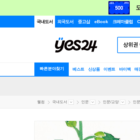
국내도서
외국도서
중고샵
eBook
크레마클럽
C
빠른분야찾기
베스트
신상품
이벤트
바이백
매
웰컴
국내도서
인문
인문/교양
인