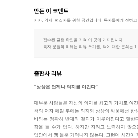
마음먹었을 때 바로 시작하라 _ 168
만든 이 코멘트
긍정적인 질문을 하라 _ 170
스트레스를 지배하라 _ 173
저자, 역자, 편집자를 위한 공간입니다. 독자들에게 전하고
현실을 있는 그대로 받아들여라 _ 176
적극적으로 변화하라 _ 179
접수된 글은 확인을 거쳐 이 곳에 게재됩니다.
자신을 성장시켜라 _ 182
독자 분들의 리뷰는 리뷰 쓰기를, 책에 대한 문의는 1:
자신 있게 행동하라 _ 185
성공을 부르는 말을 하라 _ 188
행동하는 낙관론자가 되라 _ 191
출판사 리뷰
지금 이 시간에 집중하라 _ 194
목표를 이루는 마음 훈련 5단계 _ 196
“상상은 언제나 의지를 이긴다”
부록 : 에밀 쿠에의 격언 _ 202
대부분 사람들은 자신의 의지를 최고의 가치로 여긴다
에밀 쿠에의 생애 _ 214
책의 저자 에밀 쿠에는 의지와 상상의 싸움에선 항상
바와는 정확히 반대의 결과가 이루어진다고 말한다
잠을 들 수가 없다. 하지만 자려고 노력하지 않으
입안에서 맴 돌뿐 기억나지 않는다. 그런데 시간이 