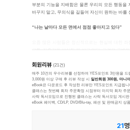
부분의 기능을 지배함은 물론 우리의 모든 행동을 
바꾸지 말고, 무의식을 길들여 자신이 원하는 바를
“나는 날마다 모든 면에서 점점 좋아지고 있다”
요즘 많은 사람들은 정신적으로는 현실에 대한 좌
고통, 자존감을 상실한 채 살고 있다. 그것은 급변
대한 불안감 때문일 것이다.
회원리뷰
이 책은 이러한 문제를 안고 있는 사람들에게 몸
(21건)
자기암시는 일상생활 속에서 절실한 자기변화와 절망
매주 10건의 우수리뷰를 선정하여 YES포인트 3만원을 드
3,000원 이상 구매 후 리뷰 작성 시
일반회원 300원, 마니아
자기 자신 속에 숨겨져 있는 힘을 믿고 그 힘을 끌
eBook은 다운로드 후 작성한 리뷰만 YES포인트 지급됩니
자기암시의 방법은 매우 간단하다.
클래스는 첫번째 회차 주문확정 시점부터 마지막 회차 주문
“나는 날마다 모든 면에서 점점 더 좋아지고 있다
사락 독서모임으로 진행된 클래스는 사락 독서모임 게시판
명령을 내리고 뇌는 그 명령에 따라 삶의 모든 
eBook 페이백, CD/LP, DVD/Blu-ray, 패션 및 판매금
거대한 잠재의식의 힘이 현실화의 메카니즘을 실행
수행 방법을 정리하고 있다. 절망의 순간에 자신
21
명
우리 인생을 근본적으로 변화시킨다. 중요한 것은 자