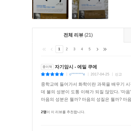
3
전체 리뷰
(21)
1
2
3
4
5
자기암시 - 에밀 쿠에
종이책
o********e
2017-04-25
신고
|
|
|
중학교에 들어가서 화학이란 과목을 배우기 시작
데 불의 성분이 도통 이해가 되질 않았다. ‘마
마음의 성분은 뭘까? 마음의 성질은 뭘까? 마음
2명
이 이 리뷰를 추천합니다.