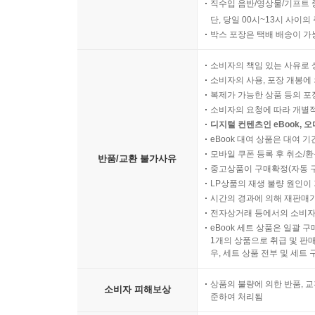
직수입 음반/영상물/기프트 
단, 당일 00시~13시 사이
박스 포장은 택배 배송이 가
소비자의 책임 있는 사유로 
소비자의 사용, 포장 개봉에 
복제가 가능한 상품 등의 포장을 
소비자의 요청에 따라 개별
디지털 컨텐츠인 eBook, 
eBook 대여 상품은 대여 기
모바일 쿠폰 등록 후 취소/환
반품/교환 불가사유
중고상품이 구매확정(자동 
LP상품의 재생 불량 원인이 기
시간의 경과에 의해 재판매가
전자상거래 등에서의 소비자
eBook 세트 상품은 일괄 
1개의 상품으로 취급 및 판매
우, 세트 상품 전부 및 세트
상품의 불량에 의한 반품, 교
소비자 피해보상
준하여 처리됨