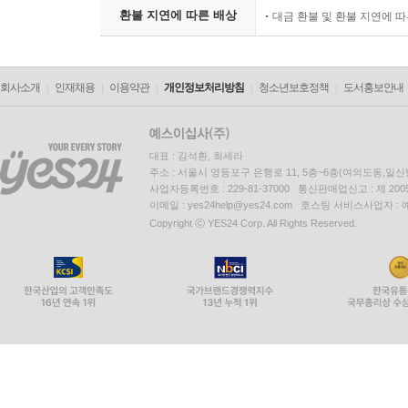
환불 지연에 따른 배상
대금 환불 및 환불 지연에 
회사소개
인재채용
이용약관
개인정보처리방침
청소년보호정책
도서홍보안내
대표 : 김석환, 최세라
주소 : 서울시 영등포구 은행로 11, 5층~6층(여의도동,일신
사업자등록번호 : 229-81-37000 통신판매업신고 : 제 200
이메일 : yes24help@yes24.com 호스팅 서비스사업자 :
Copyright ⓒ YES24 Corp. All Rights Reserved.