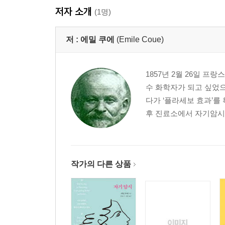
저자 소개
에밀 쿠에의 자기암시 수행법 _ 55
(1명)
2부
저 :
에밀 쿠에
(Emile Coue)
몸을 치유하고 마음을 변화시키는 자기암시법
다른 사람을 치료하는 자기암시 수행법 _ 60
1857년 2월 26일 
자기암시를 위한 준비 단계 _ 64
수 화학자가 되고 싶었으
1단계 / 2단계 / 3단계 / 4단계 몸과 마음을 변화시
다가 ‘플라세보 효과’를
의학적 처방보다 자기암시가 중요한 이유
후 진료소에서 자기암시법
3부
모든 곳에 자기암시의 힘을 이용하라 질병을 치료하는
정신을 변화시키는 자기암시 _ 86
작가의 다른 상품
자녀들을 위한 최고의 교육법, 자기암시 _ 91
부모의 암시대로 자라는 아이들 / 말을 통한 자기암
올바른 가치관을 심어주는 자기암시 / 성공을 부르
잠든 아이에게 하는 암시 / 학습 효과를 높이는 자