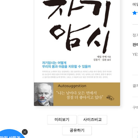
에
정
판
Y
결
구
미리보기
사이즈비교
공유하기