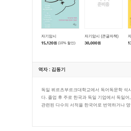
4부
믿음과 자신감을 위한 자기암시 생각은 곧 현실이 될 수
5부
자기암시에 관한 질문들 의식적 자기암시 수행에 관한 몇
자기암시
자기암시 (큰글자책)
의식적 자기암시 수행에 관한 몇 가지 질문 2 _ 122
15,120
원
(10% 할인)
30,000
원
1
6부 에밀 쿠에에게 온 감사의 편지 에밀 쿠에에게 온 
역자 : 김동기
7부 자기암시를 돕는 몇 가지 수행법 마르크 오렐의 
습관을 바꿔야 인생이 바뀐다 _ 150
새로운 나를 위한 10가지 습관 _ 153
독일 뷔르츠부르크대학교에서 독어독문학 석사학
새로운 나를 위한 13가지 행동 규칙 _ 155
다. 졸업 후 주로 한국과 독일 기업에서 독일어,
조용한 믿음을 가져라 _ 158
관련된 다수의 서적을 한국어로 번역하거나 영역
긍정적인 생각을 가져라 _ 160
삶의 이유를 만들어라 _ 163
생각을 감독하라 _ 165