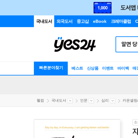
국내도서
외국도서
중고샵
eBook
크레마클럽
C
빠른분야찾기
베스트
신상품
이벤트
바이백
매
웰컴
국내도서
인문
심리
카운셀링/
소