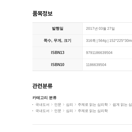
품목정보
발행일
2017년 03월 27일
쪽수, 무게, 크기
316쪽 | 564g | 152*225*30
ISBN13
9791186639504
ISBN10
1186639504
관련분류
카테고리 분류
국내도서
인문
심리
주제로 읽는 심리학
쉽게 읽는 
국내도서
인문
심리
주제로 읽는 심리학