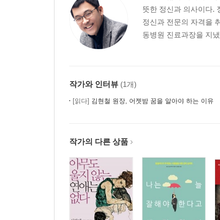
뜻한 정신과 의사이다.
정신과 전문의 자격을 
chapter 03.
동병원 진료과장을 지냈으
자극적인 감정에만 빠지는 사람들의 불안의 심리학
01. 섹스에 빠진 나, 괜찮은 걸까
02. 나쁜 사람에게만 끌리는 나, 괜찮은 걸까
작가와 인터뷰
(1개)
03. 잘 헤어지지 못하는 나, 괜찮은 걸까
04. 엄마에게서 헤어나지 못하는 나, 괜찮은 걸까
[읽다]
김현철 원장, 어젯밤 꿈을 알아야 하는 이유
*불안과 만난 문화 심리 : 첫사랑과 유기 불안
작가의 다른 상품
chapter 04.
유난히도 사랑에 약한 사람들의 불안의 심리학
01. 연애할 때마다 점집을 찾는 나, 괜찮은 걸까
02. 잘나가는 사람만 끌리는 나, 괜찮은 걸까
03. 음식에 집착하는 나, 괜찮은 걸까