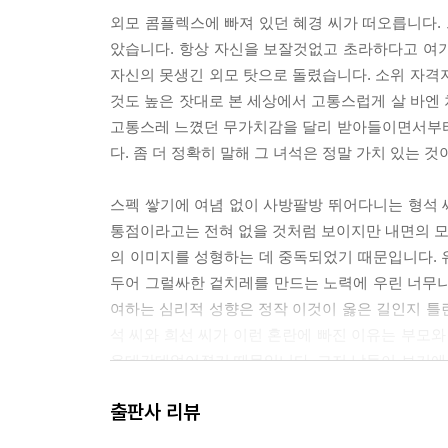
04. 원리원칙에만 집착하는 나, 괜찮은 걸까
외모 콤플렉스에 빠져 있던 혜경 씨가 떠오릅니다. 
았습니다. 항상 자신을 보잘것없고 초라하다고 여
chapter 07.
자신의 못생긴 외모 탓으로 돌렸습니다. 소위 자격
이 모든 불안이 버거운 사람들을 위한 불안의 심리
것도 높은 잣대로 본 세상에서 고통스럽게 살 바엔
고통스레 느꼈던 무가치감을 달리 받아들이면서부터
01. 불안을 있는 그대로 느끼고 껴안아야 하는 이유
다. 좀 더 정확히 말해 그 녀석은 정말 가치 있는 것이
02. 불안이 당신에게 주는 선물
03. 불안은 우리의 삶을 장식한다
스펙 쌓기에 여념 없이 사방팔방 뛰어다니는 형석 씨
통점이라고는 전혀 없을 것처럼 보이지만 내면의 모습
에필로그 목표에 집착하는 나, 괜찮을 걸까?
의 이미지를 성형하는 데 중독되었기 때문입니다. 
*참고한 문화 콘텐츠
두어 그럴싸한 겉치레를 만드는 노력에 우린 너무나
여하는 심리적 성향은 정작 이것이 옳은 길인지 틀린
석 씨와 희선 씨가 이런 혼란에 빠진 이유는 부모
온데간데없어졌기 때문입니다. 그저 남들이 보기에
가 이런 사실을 깨닫더라도 그들은 쉽사리 고정된 
출판사 리뷰
칠 수 없기 때문입니다. --- p.59~60