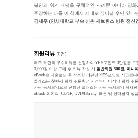
신호가 아니라 긍정적인 신호일 경우가 더 많으며,
불안의 위계 개념을 구체적인 사례뿐 아니라 영화,
마인드만을 강요하지도 않는다. 저자는 불안을 정
주장하는 바를 이 책에서 제대로 짚어낼 수만 있다면
영화, 드라마와 같은 대중문화에 숨겨진 불안 
김세주 (연세대학교 부속 신촌 세브란스 병원 정신
어디서부터 어떻게 시작되었는지 논리적으로 알려 주
대표적으로 스펙에 집착하는 사람들, 일과 술에 
살아서 삶이 버거운 사람들의 불안 증상과 사례를
상담가의 시선으로 알려준다. 그중 ‘스펙에 집착하
회원리뷰
(0건)
피해자가 아닐 수 없다. 왜냐하면 스펙은 저자가 밝
매주 10건의 우수리뷰를 선정하여 YES포인트 3만원을 드
저자는 굴욕감을 당하지 않으려고 했던 마음이 자
3,000원 이상 구매 후 리뷰 작성 시
일반회원 300원, 마니아
말하고 있다. 또 이를 ‘해체 불안’이라는 불안 개
eBook은 다운로드 후 작성한 리뷰만 YES포인트 지급됩니
고통이 아닌 변화하라는 신호로 받아들이는 것이 
클래스는 첫번째 회차 주문확정 시점부터 마지막 회차 주문
사락 독서모임으로 진행된 클래스는 사락 독서모임 게시판
그 예로 미국 LA 라디오 프로그램 ‘사랑 만들기 : 
eBook 페이백, CD/LP, DVD/Blu-ray, 패션 및 판매금
엔젤리스Babara DeAngelis 박사의 이야기를
있었다. 청중들의 환호를 들을 때 그녀는 항상 자
책이 불과 일주일 만에 베스트셀러 순위에서 밀려날
그녀는 깨달았다. 그녀는 오로지 자신이 성취한 
시작했다. 그녀는 있는 그대로의 자신만으로 이미 
사실을 늘 자각하고 있을 때 비로소 샘솟는다는 것