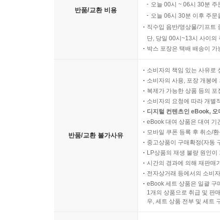
오늘 00시 ~ 06시 30분 
반품/교환 비용
오늘 06시 30분 이후 주문
직수입 음반/영상물/기프트 
단, 당일 00시~13시 사이
박스 포장은 택배 배송이 가
소비자의 책임 있는 사유로 
소비자의 사용, 포장 개봉에 
복제가 가능한 상품 등의 포장을 
소비자의 요청에 따라 개별
디지털 컨텐츠인 eBook, 
eBook 대여 상품은 대여 기
모바일 쿠폰 등록 후 취소/환
반품/교환 불가사유
중고상품이 구매확정(자동 
LP상품의 재생 불량 원인이 기
시간의 경과에 의해 재판매가
전자상거래 등에서의 소비자
eBook 세트 상품은 일괄 
1개의 상품으로 취급 및 판매
우, 세트 상품 전부 및 세트