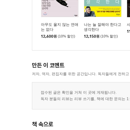
04. 사랑하면 어린아이가 되는 나, 괜찮은 걸까
chapter 05.
아무도 울지 않는 연애
나는 늘 잘해야 한다고
힘겨운 관계에 매달리는 사람들의 불안의 심리학
는 없다
생각한다
1
12,600
원
(10% 할인)
12,150
원
(10% 할인)
01. 이성만 만나면 숨이 막히는 나, 괜찮은 걸까
02. 유부남, 유부녀에게만 끌리는 나, 괜찮은 걸까
03. 이성보다 동성이 더 끌리는 나, 괜찮은 걸까
만든 이 코멘트
04. 희생해야만 사랑하는 것 같은 나, 괜찮은 걸까
05. 동생의 결혼식이 편하지 않은 나, 괜찮은 걸까
저자, 역자, 편집자를 위한 공간입니다. 독자들에게 전하고
chapter 06.
접수된 글은 확인을 거쳐 이 곳에 게재됩니다.
나쁜 생각과 걱정만 하는 사람들의 불안의 심리학
독자 분들의 리뷰는 리뷰 쓰기를, 책에 대한 문의는 1:
01. 섹스가 두려운 나, 괜찮은 걸까
02. 나쁜 생각이 유독 많은 나, 괜찮은 걸까
책 속으로
03. 옛 애인의 안부에 집착하는 나, 괜찮은 걸까