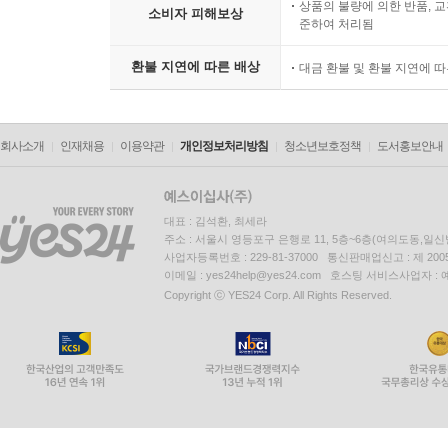
상품의 불량에 의한 반품, 교
소비자 피해보상
준하여 처리됨
환불 지연에 따른 배상
대금 환불 및 환불 지연에 
회사소개
인재채용
이용약관
개인정보처리방침
청소년보호정책
도서홍보안내
대표 : 김석환, 최세라
주소 : 서울시 영등포구 은행로 11, 5층~6층(여의도동,일신
사업자등록번호 : 229-81-37000 통신판매업신고 : 제 200
이메일 : yes24help@yes24.com 호스팅 서비스사업자 :
Copyright ⓒ YES24 Corp. All Rights Reserved.