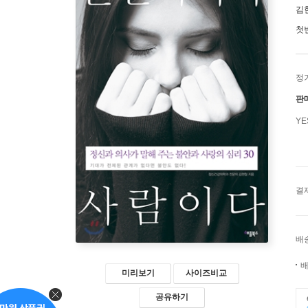
김
첫
정
판
Y
결
배
배
미리보기
사이즈비교
공유하기