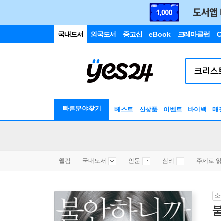
국내도서
외국도서
중고샵
eBook
크레마클럽
C
빠른분야찾기
베스트
신상품
이벤트
바이백
매
웰컴
국내도서
인문
심리
주제로 읽는
소