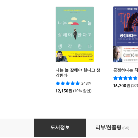
나는 늘 잘해야 한다고 생
공정하다는 
각한다
243건
16,200
원
(10
12,150
원
(10% 할인)
불안하니까 사람이다
도서정보
리뷰/한줄평
(0/0)