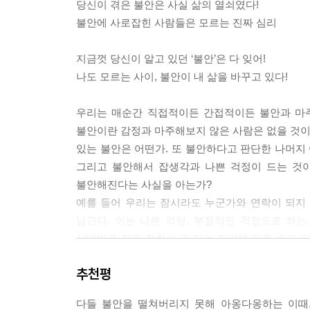
당신이 겪은 불안은 사실 삶의 열쇠였다!
자신에게 결핍된 그 무엇을 찾다가 정작 그것을 발견
불안에 사로잡힌 사람들은 모르는 진짜 심리
그리고 그것이 뜻대로 되지 않으면 우린 극도로 
은 결핍을 발견한 뒤에 저절로 고개를 드는 수치심
지금껏 당신이 알고 있던 ‘불안’은 다 잊어!
나도 모르는 사이, 불안이 내 삶을 바꾸고 있다!
--- p.83~84
우리는 매순간 직접적이든 간접적이든 불안과 마주
불안이란 감정과 마주해보지 않은 사람은 없을 것이다
있는 불안은 어떤가. 또 불안하다고 판단한 나머지 
그리고 불안해서 잡생각과 나쁜 걱정이 드는 것
불안해진다는 사실을 아는가?
예를 들어 우리는 잠시라도 누군가와 연락이 되지
남긴다. 이는 나쁜 걱정, 부정적인 걱정으로 하
상대방은 잠깐 전화가 안 되는 지역에 있을 수도 
불안을 더욱 증폭시키는 것이다. 즉 우리는 살아가
추천평
상황을 만들뿐 아니라 이 판단이 반복되고 옳다고 생
대동병원 정신과 전문의인 저자는 불안에 대해 잘
다들 불안을 떨쳐버리지 못해 아옹다옹하는 이때