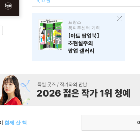
9,100원
프랑스
퐁피두센터 기획
[아트 팝업북]
초현실주의
팝업 갤러리
들이
함께 산 책