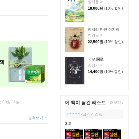
양해동 저
18,000
원
(10% 할인)
청백리 탄천 이지직
이영균 저
22,500
원
(10% 할인)
국무 國巫
김정기 저
14,400
원
(10% 할인)
이 책이 담긴
리스트
년 08월 31일
더보기
i********k
님의 리스트
펼쳐보기
3-2