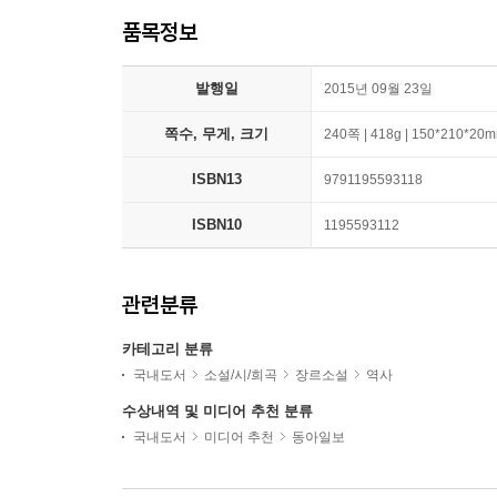
품목정보
발행일
2015년 09월 23일
쪽수, 무게, 크기
240쪽 | 418g | 150*210*20
ISBN13
9791195593118
ISBN10
1195593112
관련분류
카테고리 분류
국내도서
소설/시/희곡
장르소설
역사
수상내역 및 미디어 추천 분류
국내도서
미디어 추천
동아일보