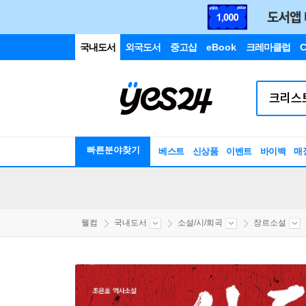
국내도서
외국도서
중고샵
eBook
크레마클럽
C
빠른분야찾기
베스트
신상품
이벤트
바이백
매
웰컴
국내도서
소설/시/희곡
장르소설