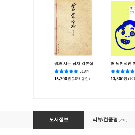
왕과 사는 남자 각본집
꽤 낙천적인 
518건
16,200
원
(10% 할인)
13,500
원
(10
사도
도서정보
리뷰/한줄평
(2/45)