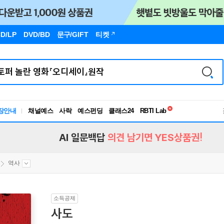
D/LP
DVD/BD
문구
/GIFT
티켓
독서유형검사
RBTI Lab
장안내
채널예스
사락
예스펀딩
클래스24
독서유형검사
AI 일문백답
의견 남기면 YES상품권!
역사
소득공제
사도