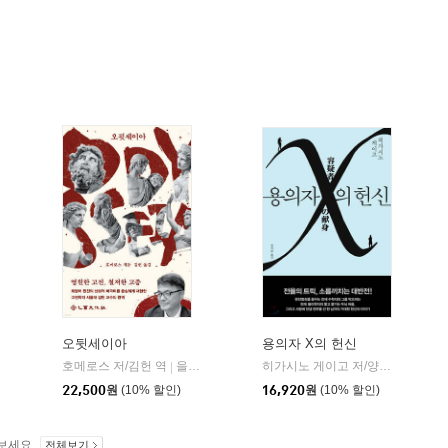
오뒷세이아
용의자 X의 헌신
알에이치코리아(RHK)
호메로스 저/김헌 역
을유문화사
히가시노 게이고 저/양억관 역
재
|
|
22,500
원
(10% 할인)
16,920
원
(10% 할인)
보세요.
전체보기