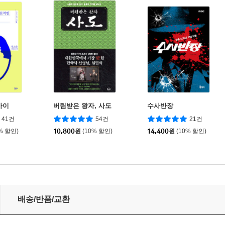
아이
버림받은 왕자, 사도
수사반장
41건
54건
21건
% 할인)
10,800
원
(10% 할인)
14,400
원
(10% 할인)
배송/반품/교환