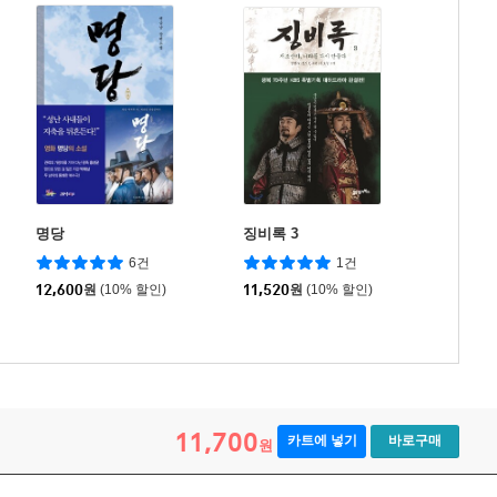
명당
징비록 3
6건
1건
12,600
원
(10% 할인)
11,520
원
(10% 할인)
11,700
카트에 넣기
바로구매
원