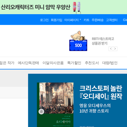
로그인
회원가입
마이페이지
카트
주문/배송
고객센터
Gl
젊은 작가
예사단독판매
이달의사은품
특가할인
추천도서
대량/법인