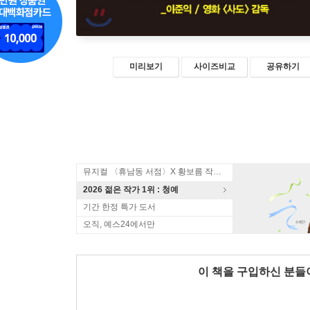
미리보기
사이즈비교
공유하기
뮤지컬 〈휴남동 서점〉X 황보름 작가 북토크
2026 젊은 작가 1위 : 청예
기간 한정 특가 도서
오직, 예스24에서만
이 책을 구입하신 분