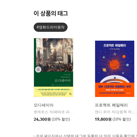
이 상품의 태그
#영화드라마원작
오디세이아
프로젝트 헤일메리
호메로스 저/페테르 파울 루벤스 그림/박문재 역
앤디 위어 저/강동혁 역
현대지성
|
|
24,300
원
(10% 할인)
19,800
원
(10% 할인)
검색 페이지에서 선택된 태그에 등록된 더 많은 상품을 확인해 