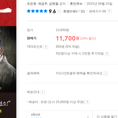
조은호
,
곽금주
,
김현철
공저
휴먼큐브
2015년 09월 23일
9.6
회원리뷰(
47
건)
판매지수 66
정가
13,000원
11,700
원
판매가
(10% 할인)
YES포인트
650원 (5% 적립)
5만원이상 구매 시 2천원 추가적립
결제혜택
카드/간편결제 혜택을 확인하세요
배송안내
배송비 : 유료 (도서 15,000원 이상 무료)
eBook
이 상품을 팔기