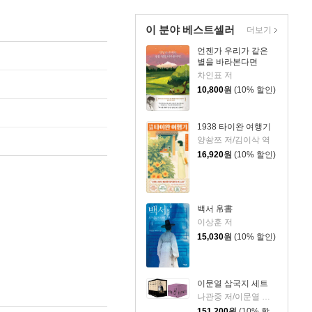
이 분야 베스트셀러
더보기
언젠가 우리가 같은
별을 바라본다면
차인표 저
10,800
원
(10% 할인)
1938 타이완 여행기
양솽쯔 저/김이삭 역
16,920
원
(10% 할인)
백서 帛書
이상훈 저
15,030
원
(10% 할인)
이문열 삼국지 세트
나관중 저/이문열 평역/정문 그림
151,200
원
(10% 할