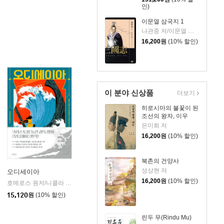
인)
이문열 삼국지 1
나관중 저/이문열 평역/정문 그림
16,200
원
(10% 할인)
이 분야 신상품
더보기
히로시마의 불꽃이 된
조선의 왕자, 이우
은미희 저
16,200
원
(10% 할인)
북촌의 건양사
성상현 저
오디세이아
16,200
원
(10% 할인)
인
호메로스 원저/니콜라 친퀘티 글/데시데리아 귀치아르디니 그림/이승수 역
마음이
|
15,120
원
(10% 할인)
린두 무(Rindu Mu)