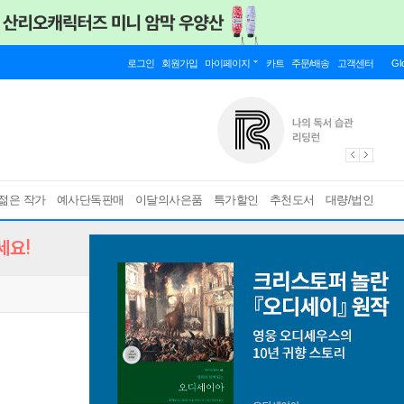
로그인
회원가입
마이페이지
카트
주문/배송
고객센터
Gl
젊은 작가
예사단독판매
이달의사은품
특가할인
추천도서
대량/법인
세요!