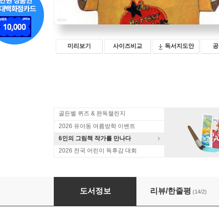
미리보기
사이즈비교
독서지도안
공
골든벨 퀴즈 & 완독챌린지
2026 유아동 여름방학 이벤트
6인의 그림책 작가를 만나다
2026 전국 어린이 독후감 대회
진짜 거짓말
도서정보
리뷰/한줄평
(14/2)