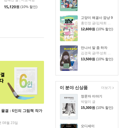
김해선 글
서교책방
|
아울북
|
15,120
원
(10% 할인)
고양이 해결사 깜냥 9
홍민정 글/김재희 그림
12,600
원
(10% 할인)
만나서 말 좀 하자
김경옥 글/주성희 그림
13,500
원
(10% 할인)
이 분야 신상품
더보기
정문자 이야기
박멀미 글
15,300
원
(10% 할인)
 물결 : 6인의 그림책 작가
년 08월 23일
오디세이