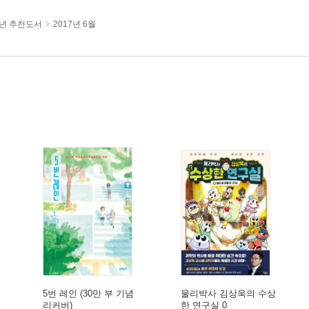
년 추천도서
2017년 6월
5번 레인 (30만 부 기념
물리박사 김상욱의 수상
리커버)
한 연구실 0