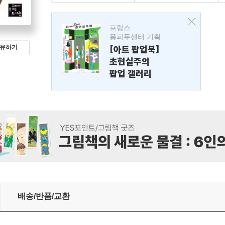
프랑스
퐁피두센터 기획
유하기
[아트 팝업북]
초현실주의
팝업 갤러리
배송/반품/교환