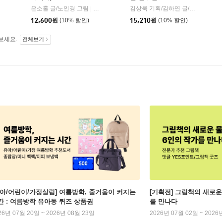
은소홀 글/노인경 그림
문학동네
김상욱 기획/김하연 글/정순규 그림
|
12,600
원
(10% 할인)
15,210
원
(10% 할인)
보세요.
전체보기
유아/어린이/가정살림] 여름방학, 줄거움이 커지는
[기획전] 그림책의 새로운
간 : 여름방학 유아동 퀴즈 상품권
를 만나다
26년 07월 20일 ~ 2026년 08월 23일
2026년 07월 02일 ~ 2026