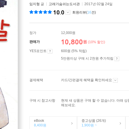
임지형
글
고래가숨쉬는도서관
2017년 02월 24일
10.0
회원리뷰(
16
건)
정가
12,000원
10,800
원
판매가
(10% 할인)
YES포인트
600원 (5% 적립)
5만원이상 구매 시 2천원 추가적립
결제혜택
카드/간편결제 혜택을 확인하세요
구매 시 참고사항
현재 새 상품은 구매 할 수 없습니다. 아래 
해보세요.
eBook
중고상품 (26개)
8,400원
1,900원 ~