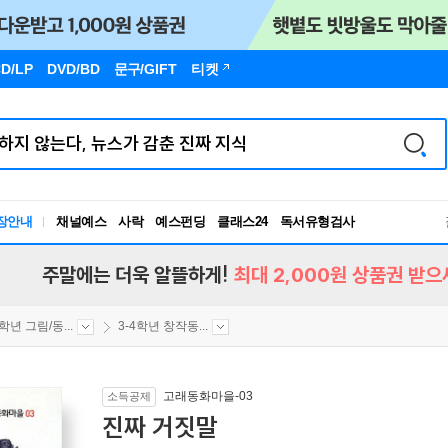
D/LP
DVD/BD
문구
/GIFT
티켓
독서유형검사
장안내
채널예스
사락
예스펀딩
클래스24
RBTI Lab
독서유형검사
주말에는 더욱 알뜰하게!
최대 2,000원 상품권 받으
4학년 그림/동...
3-4학년 창작동...
고래동화마을-03
소득공제
진짜 거짓말