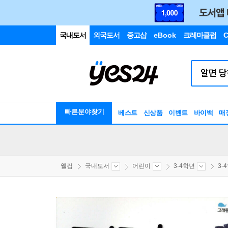
국내도서
외국도서
중고샵
eBook
크레마클럽
C
빠른분야찾기
베스트
신상품
이벤트
바이백
매
웰컴
국내도서
어린이
3-4학년
3-