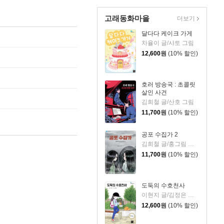
고래동화마을
더보기
달다다 케이크 가게
차율이 글/샤토 그림
12,600
원
(10% 할인)
호러 방송국 : 초콜릿
살인 사건
김희철 글/산호 그림
11,700
원
(10% 할인)
공포 수집가 2
김희철 글/홍그림 그림
11,700
원
(10% 할인)
도둑의 수호천사
이현지 글/김정은 그림
12,600
원
(10% 할인)