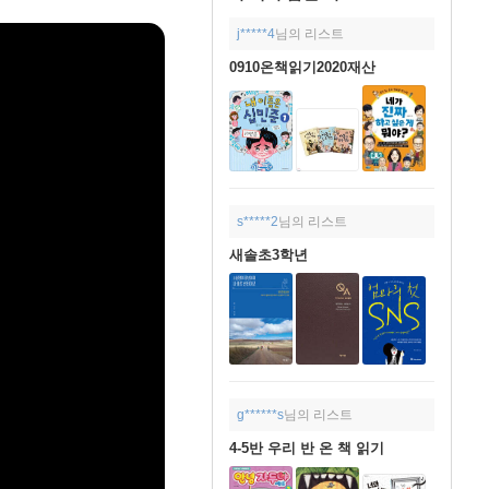
j*****4
님의 리스트
0910온책읽기2020재산
s*****2
님의 리스트
새솔초3학년
g******s
님의 리스트
4-5반 우리 반 온 책 읽기