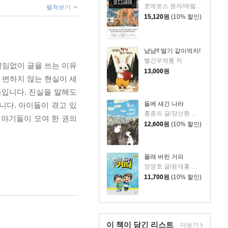
호메로스 원저/제럴딘 매코크런 글/김재용 역/장시은 감수
펼쳐보기
15,120
원
(10% 할인)
냠냠!! 딸기 같이먹자!
빨간우체통 저
끊임없이 글을 쓰는 이유
13,000
원
만 변하지 않는 현실이 세
들입니다. 진실을 말해도
돌에 새긴 나라
니다. 아이들이 겪고 있
홍종의 글/장선환 그림
 이야기들이 모여 한 권의
12,600
원
(10% 할인)
몰래 버린 거피
정영호 글/윤재홍 그림
11,700
원
(10% 할인)
이 책이 담긴
리스트
더보기