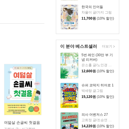
한국의 인어들
차율이 글/가지 그림
11,700
원
(10% 할인)
이 분야 베스트셀러
더보기
5번 레인 (30만 부 기
념 리커버)
은소홀 글/노인경 그림
12,600
원
(10% 할인)
슈퍼 코딱지 히어로 1
박세랑 글그림
15,120
원
(10% 할인)
의사 어벤저스 27
고희정 글/조승연 그림/류정민 감수
여덟살 손글씨 첫걸음
14,220
원
(10% 할인)