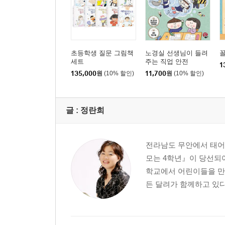
초등학생 질문 그림책
노경실 선생님이 들려
세트
주는 직업 안전
1
135,000
원
(10% 할인)
11,700
원
(10% 할인)
글 :
정란희
전라남도 무안에서 태어
모는 4학년』이 당선되
학교에서 어린이들을 만
든 달려가 함께하고 있다.