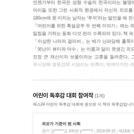
언젠가부터 한국은 성형 수술의 천국이라는 불명예
아이들 또한 그런 사회적 환경에서 자신의 외모를
특별한 공주, 엄지 공주(최형미)
180cm에 못 미치는 남자는 ‘루저’라는 발언을 해
“전 말이죠, 지금껏 제가 쓸모없는 존재라고 생각
『어린이를 위한 흑설공주 두 번째 이야기』에는 
게 생겼다는 말만 들었으니까요. 저는 누군가에게 제
일침을 가하는 동화 다섯 편이 수록되어 있다. 책 
「이상한 나라의 걸리버」는 배가 난파당해 홀쭉이
--- 본문 중에서
「못난이 뷰티와 야수」는 이름과 달리 못생긴 외
진정 큰 재산이자 보물이라는 교훈을 들려준다. 
무시당해 열등감에 시달리는 반쪽이, 박색이지만 속
- 내 안의 가치를 일깨우는 아름답고 소중한 동화
뉴스에서 종종 자살 뉴스를 접하게 된다. 아직 인
어린이 독후감 대회 참여작
아빠의 무관심 때문 등 다양한 속사정으로 괴로워
(1개)
하고 정작 본인 자신도 자기의 가치를 소중히 하지 
예스24 어린이 독후감 대회에 응모된 이 책의 독후감입니다
어린이들은 작은 일에도 의기소침해지는 민감한 정
사람이라 생각하며 점점 사회의 바깥으로 자신을 내
외모가 기준이 된 사회
이 책 속 주인공들 역시 자신의 가치를 스스로 깨
경기 군******교 6학년 y******7
2019-08-15
제16회 
|
|