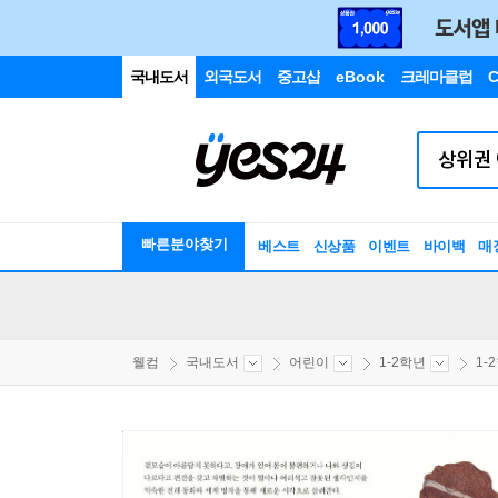
국내도서
외국도서
중고샵
eBook
크레마클럽
C
빠른분야찾기
베스트
신상품
이벤트
바이백
매
웰컴
국내도서
어린이
1-2학년
1-