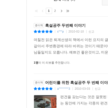
1
2
흑설공주 두번째 이야기
종이책
s***p
2010-02-10
신고
|
|
|
며칠전 읽은 퇴계선생의 책에서 이런 요지의 
같아서 주변환경에 따라 바뀌는 것이기 때문이다
님들일지도 모릅니다. 예쁘건 좋은것이고, 미운
1명
이 이 리뷰를 추천합니다.
어린이를 위한 흑설공주 두 번째 이
종이책
a********3
2010-03-03
신고
|
|
|
편견을 갖는다는 것은 잘못된
는 동안에 가지는 각종의 편