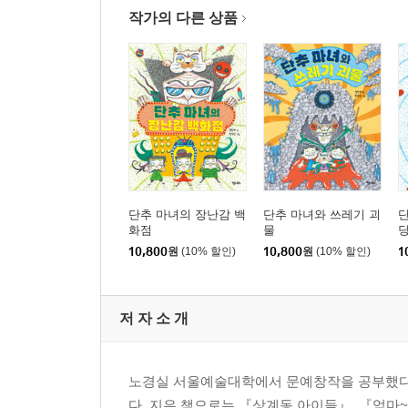
작가의 다른 상품
단추 마녀의 장난감 백
단추 마녀와 쓰레기 괴
단
화점
물
10,800
원
(10% 할인)
10,800
원
(10% 할인)
1
저 자 소 개
노경실 서울예술대학에서 문예창작을 공부했다.
다. 지은 책으로는 『상계동 아이들』, 『엄마~