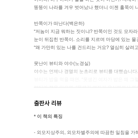
뚱뚱이 나라를 겨우 벗어났나 했더니 이젠 홀쭉이 
반쪽이가 떠난다(백은하)
“저놈이 지금 뭐하는 짓이냐? 반쪽이인 것도 모자라 
눈이 뒤집힌 반쪽이. 소리를 지르며 마당에 있는 물
“왜 가만히 있는 나를 건드리는 거요? 열심히 살려고
못난이 뷰티와 야수(노경실)
야수는 언제나 경멸의 눈초리로 뷰티를 대했습니다
뷰티가 밥을 먹을 때면, “못생긴 여자가 밥은 왜 그
뷰티가 책을 읽으면, “못생긴 여자가 유식해져서 뭐
뷰티가 깨끗이 세탁한 옷을 입으면, “못생긴 여자가
출판사 리뷰
그대로 박씨전(강민경)
* 이 책의 특징
“벼루의 모양이 뭐가 중요하단 말입니까? 먹이 잘 
루이니 부디 내치지 마시고, 갖고 가십시오.”
- 외모지상주의, 외모차별주의에 따끔한 일침을 가
결국 시백은 박 씨가 준 벼루를 들고 가지 않았다.