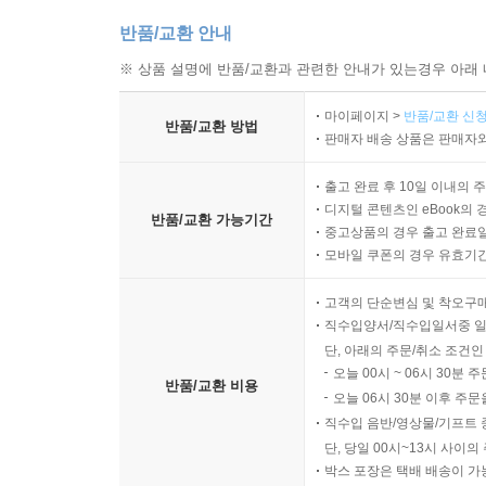
반품/교환 안내
※ 상품 설명에 반품/교환과 관련한 안내가 있는경우 아래 
마이페이지 >
반품/교환 신청
반품/교환 방법
판매자 배송 상품은 판매자와
출고 완료 후 10일 이내의 
디지털 콘텐츠인 eBook의 
반품/교환 가능기간
중고상품의 경우 출고 완료일
모바일 쿠폰의 경우 유효기간(
고객의 단순변심 및 착오구
직수입양서/직수입일서중 일
단, 아래의 주문/취소 조건인
오늘 00시 ~ 06시 30분 
반품/교환 비용
오늘 06시 30분 이후 주문
직수입 음반/영상물/기프트 
단, 당일 00시~13시 사이
박스 포장은 택배 배송이 가