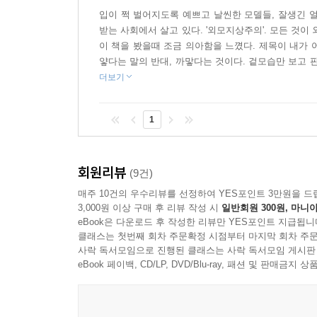
자신을 부끄러워하는 엄마 때문에 본인이 가진 능력을
입이 쩍 벌어지도록 예쁘고 날씬한 모델들, 잘생긴 얼
무시하는 사람들에게 상처받아 열등감을 갖고 공격
받는 사회에서 살고 있다. '외모지상주의'. 모든 것
장점과 능력을 알아보고, 있는 그대로의 모습을 인
이 책을 봤을때 조금 의아함을 느꼈다. 제목이 내가 
얗다는 말의 반대, 까맣다는 것이다. 겉모습만 보고 
- 다양한 생각과 색깔이 모인 다채로운 동화
더보기
다양한 생각을 가진 다섯 명의 아동 문학가들이 
아름다움이 빛을 잃어 가는 현실이 안타까워 이 같
1
동화를 완성했는데, 한 작품 한 작품마다 이들 작가
캐릭터들을 현실로 끌어내 그들의 살아 있는 목소리를
솜씨를 뽐냈다. 각기 다른 스타일의 그림이 텍스트와
회원리뷰
(9건)
매주 10건의 우수리뷰를 선정하여 YES포인트 3만원을 드
3,000원 이상 구매 후 리뷰 작성 시
일반회원 300원, 마니아
eBook은 다운로드 후 작성한 리뷰만 YES포인트 지급됩니
클래스는 첫번째 회차 주문확정 시점부터 마지막 회차 주문
사락 독서모임으로 진행된 클래스는 사락 독서모임 게시판
eBook 페이백, CD/LP, DVD/Blu-ray, 패션 및 판매금