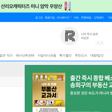
로그인
회원가입
마이페이지
카트
주문/배송
고객센터
Gl
젊은 작가
예사단독판매
이달의사은품
특가할인
추천도서
대량/법인