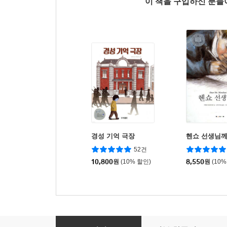
이 책을 구입하신 분
경성 기억 극장
헨쇼 선생님
52건
10,800
원
(10% 할인)
8,550
원
(10%
롤러 걸 Roller Girl