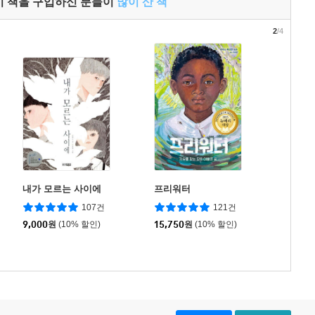
이 책을 구입하신 분들이
많이 산 책
2
/4
내가 모르는 사이에
프리워터
107건
121건
9,000
원
(10% 할인)
15,750
원
(10% 할인)