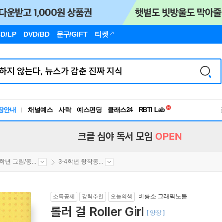
D/LP
DVD/BD
문구
/GIFT
티켓
독서유형검사
장안내
채널예스
사락
예스펀딩
클래스24
RBTI Lab
독서유형검사
크클 심야 독서 모임
OPEN
4학년 그림/동...
3-4학년 창작동...
비룡소 그래픽노블
소득공제
강력추천
오늘의책
롤러 걸 Roller Girl
[ 양장 ]