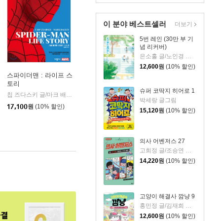
이 분야 베스트셀러
더보기
5번 레인 (30만 부 기
념 리커버)
은소홀 글/노인경 그림
12,600
원
(10% 할인)
스파이더맨 : 라이프 스
토리
슈퍼 코딱지 히어로 1
칩 즈다스키 글/마크 배글리 그림/임태현 역
시공사
|
박세랑 글그림
17,100
원
(10% 할인)
15,120
원
(10% 할인)
의사 어벤저스 27
고희정 글/조승연 그림/류정민 감수
14,220
원
(10% 할인)
고양이 해결사 깜냥 9
홍민정 글/김재희 그림
12,600
원
(10% 할인)