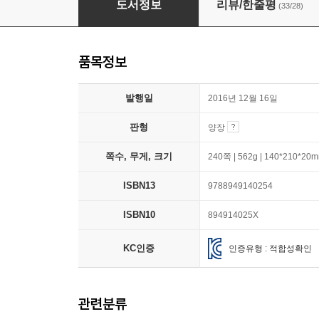
도서정보
리뷰/한줄평
(33/28)
품목정보
발행일
2016년 12월 16일
판형
양장
쪽수, 무게, 크기
240쪽 | 562g | 140*210*20
ISBN13
9788949140254
ISBN10
894914025X
KC인증
인증유형 : 적합성확인
관련분류