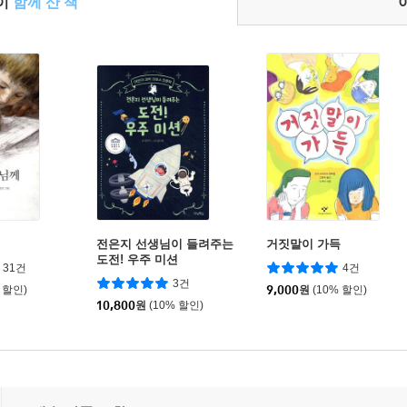
들이
함께 산 책
께
전은지 선생님이 들려주는
거짓말이 가득
도전! 우주 미션
31건
4건
3건
 할인)
9,000
원
(10% 할인)
10,800
원
(10% 할인)