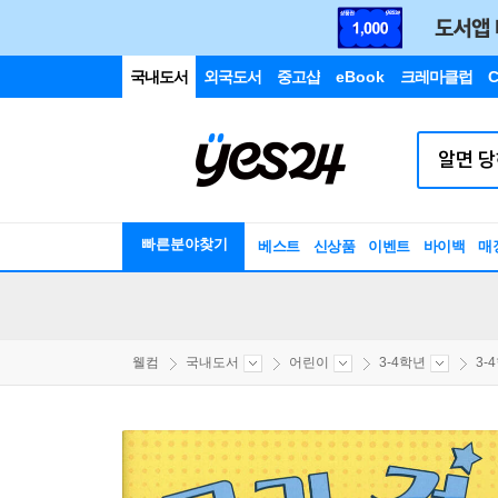
국내도서
외국도서
중고샵
eBook
크레마클럽
C
빠른분야찾기
베스트
신상품
이벤트
바이백
매
웰컴
국내도서
어린이
3-4학년
3-