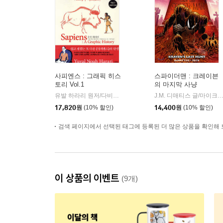
사피엔스 : 그래픽 히스
스파이더맨 : 크레이븐
토리 Vol.1
의 마지막 사냥
유발 하라리 원저/다비드 반데르묄렝 각색/다니엘 카사나브 그림/김명주 역
J.M. 디매티스 글/마이크 제크 그림/이규
17,820
원
(10% 할인)
14,400
원
(10% 할인)
검색 페이지에서 선택된 태그에 등록된 더 많은 상품을 확인해 
이 상품의 이벤트
(9개)