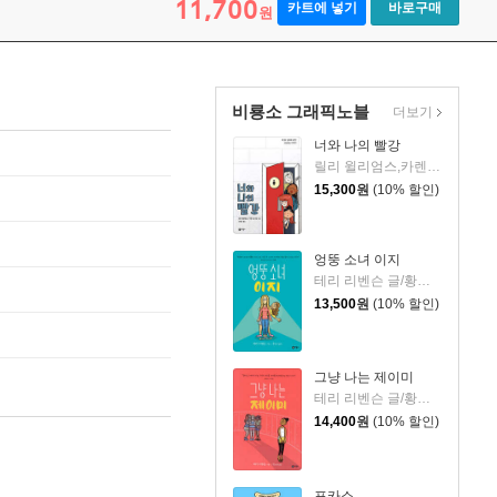
11,700
카트에 넣기
바로구매
원
비룡소 그래픽노블
더보기
너와 나의 빨강
릴리 윌리엄스,카렌 슈니먼 글/김지은 역
15,300
원
(10% 할인)
엉뚱 소녀 이지
테리 리벤슨 글/황소연 역
13,500
원
(10% 할인)
그냥 나는 제이미
테리 리벤슨 글/황소연 역
14,400
원
(10% 할인)
포카소