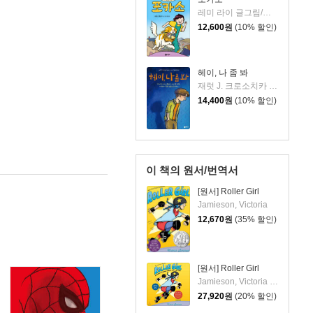
레미 라이 글그림/노은정 역
12,600
원
(10% 할인)
헤이, 나 좀 봐
재럿 J. 크로소치카 글,그림/양혜진 역
14,400
원
(10% 할인)
이 책의 원서/번역서
[원서] Roller Girl
Jamieson, Victoria
12,670
원
(35% 할인)
[원서] Roller Girl
Jamieson, Victoria / Guerra, Almarie / Caro, Abigail
27,920
원
(20% 할인)