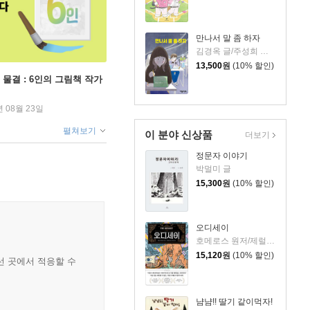
만나서 말 좀 하자
김경옥 글/주성희 그림
13,500
원
(10% 할인)
 물결 : 6인의 그림책 작가
년 08월 23일
펼쳐보기
이 분야 신상품
더보기
정문자 이야기
박멀미 글
15,300
원
(10% 할인)
오디세이
호메로스 원저/제럴딘 매코크런 글/김재용 역/장시은 감수
15,120
원
(10% 할인)
선 곳에서 적응할 수
냠냠!! 딸기 같이먹자!