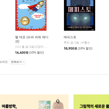
엘 데포 (슈퍼 파워 에디
메피스토
션)
루리 글그림
비룡소
|
원 역
김영사
시공사
시시 벨 글그림/고정아 역
밝은미래
|
|
|
18,900
원
(10% 할인)
14,400
원
(10% 할인)
보세요.
전체보기