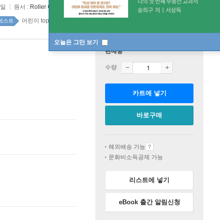
6일
원서 :
Roller Girl
어린이 top100 5주
베스트
오늘은 그만 보기
판매중
수량
카트에 넣기
바로구매
해외배송 가능
문화비소득공제 가능
리스트에 넣기
eBook 출간 알림신청