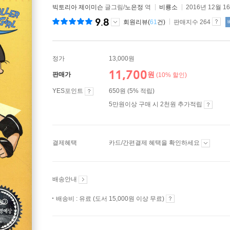
빅토리아 제이미슨
글그림/
노은정
역
비룡소
2016년 12월 1
9.8
회원리뷰(
61
건)
판매지수 264
정가
13,000원
11,700
원
판매가
(10% 할인)
YES포인트
650원 (5% 적립)
5만원이상 구매 시 2천원 추가적립
결제혜택
카드/간편결제 혜택을 확인하세요
배송안내
배송비 : 유료 (도서 15,000원 이상 무료)