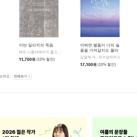
이반 일리치의 죽음
어쩌면 별들이 너의 슬
픔을 가져갈지도 몰라
레프 니꼴라예비치 똘스또이 저/이강은 역
창비
|
(출간 10주년 기념 리커
김용택 저
위즈덤하우스
|
11,700
원
(10% 할인)
버 양장 에디션)
17,100
원
(10% 할인)
보세요.
전체보기