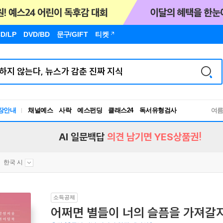
D/LP
DVD/BD
문구
/GIFT
티켓
장안내
채널예스
사락
예스펀딩
클래스24
독서유형검사
여
RBTI Lab
독서유형검사
AI 일문백답
의견 남기면 YES상품권!
한국 시
소득공제
어쩌면 별들이 너의 슬픔을 가져갈