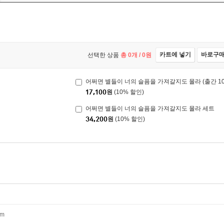
카트에 넣기
바로구
선택한 상품
총
0
개 /
0
원
17,100
원
(10% 할인)
어쩌면 별들이 너의 슬픔을 가져갈지도 몰라 세트
34,200
원
(10% 할인)
mm