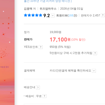
출간 10주년 기념 리커버 양장 에디션 ]
김용택
저
위즈덤하우스
2026년 04월 01일
9.2
회원리뷰(
168
건)
판매지수 2,457
정가
19,000원
17,100
원
판매가
(10% 할인)
YES포인트
950원 (5% 적립)
5만원이상 구매 시 2천원 추가적립
결제혜택
카드/간편결제 혜택을 확인하세요
배송안내
배송비 : 무료