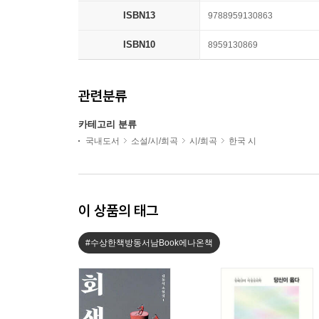
ISBN13
9788959130863
ISBN10
8959130869
관련분류
카테고리 분류
국내도서
소설/시/희곡
시/희곡
한국 시
이 상품의 태그
#수상한책방동서남Book에나온책