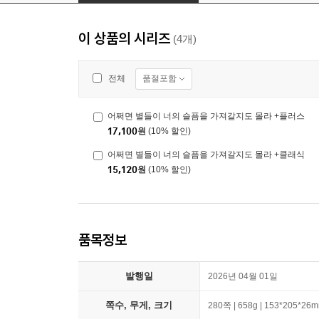
이 상품의 시리즈
(4개)
품절포함
전체
어쩌면 별들이 너의 슬픔을 가져갈지도 몰라 +플러스
17,100
원
(10% 할인)
어쩌면 별들이 너의 슬픔을 가져갈지도 몰라 +클래식
15,120
원
(10% 할인)
품목정보
발행일
2026년 04월 01일
쪽수, 무게, 크기
280쪽 | 658g | 153*205*26