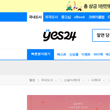
국내도서
외국도서
중고샵
eBook
크레마클럽
C
빠른분야찾기
베스트
신상품
이벤트
바이백
매
웰컴
국내도서
소설/시/희곡
시/희곡