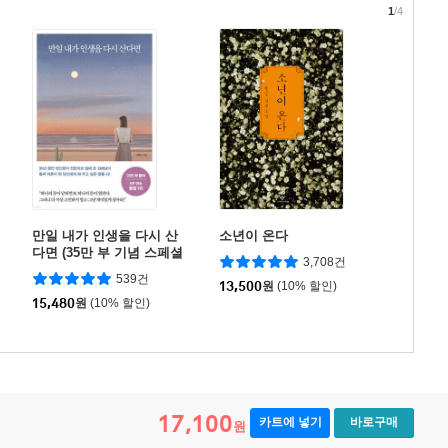
1
/4
만일 내가 인생을 다시 산
소년이 온다
다면 (35만 부 기념 스페셜
3,708건
에디션)
539건
13,500
원
(10% 할인)
15,480
원
(10% 할인)
17,100
카트에 넣기
바로구매
원