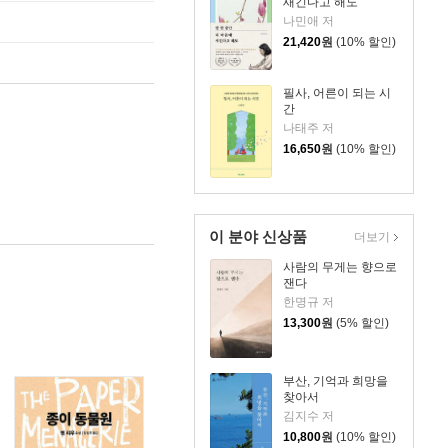
새긴다고 해도
나민애 저
21,420
원
(10% 할인)
필사, 어른이 되는 시
간
나태주 저
16,650
원
(10% 할인)
이 분야 신상품
더보기
사람의 무게는 향으로
잰다
한명규 저
13,300
원
(5% 할인)
부산, 기억과 희망을
찾아서
김지수 저
10,800
원
(10% 할인)