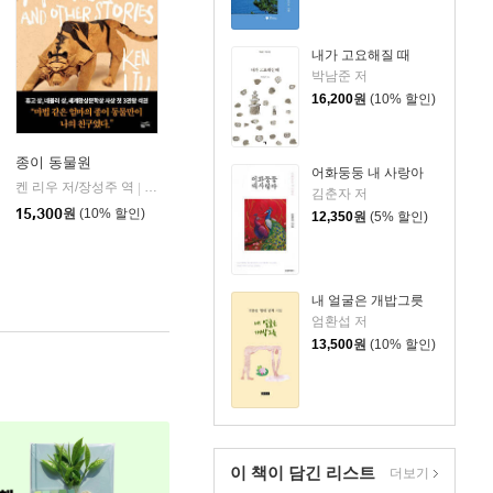
내가 고요해질 때
박남준 저
16,200
원
(10% 할인)
종이 동물원
어화둥둥 내 사랑아
켄 리우 저/장성주 역
황금가지
|
김춘자 저
15,300
원
(10% 할인)
12,350
원
(5% 할인)
내 얼굴은 개밥그릇
엄환섭 저
13,500
원
(10% 할인)
이 책이 담긴
리스트
더보기