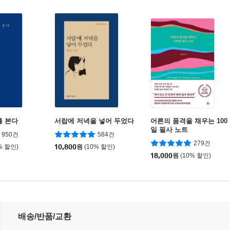
를 본다
서랍에 저녁을 넣어 두었다
어른의 품격을 채우는 100
일 필사 노트
950건
584건
279건
% 할인)
10,800
원
(10% 할인)
18,000
원
(10% 할인)
플러스
배송/반품/교환