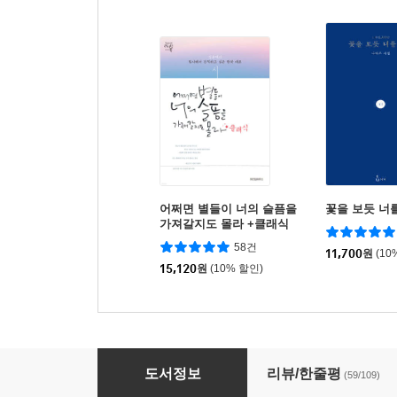
어쩌면 별들이 너의 슬픔을
꽃을 보듯 너
가져갈지도 몰라 +클래식
58건
11,700
원
(10
15,120
원
(10% 할인)
어쩌면 별들이 너의 슬픔을 가져갈지도 몰라 +
도서정보
리뷰/한줄평
(59/109)