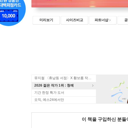
미리보기
사이즈비교
파트너샵
공
뮤지컬 〈휴남동 서점〉X 황보름 작가 북토크
2026 젊은 작가 1위 : 청예
기간 한정 특가 도서
오직, 예스24에서만
이 책을 구입하신 분