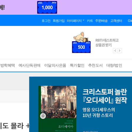
로그인
회원가입
마이페이지
카트
주문/배송
고객센터
Gl
름방학혜택
예사단독판매
이달의사은품
특가할인
추천도서
대량/법인
지도 몰라 +플러스
김용택의 시의적절한 질문의 시
[