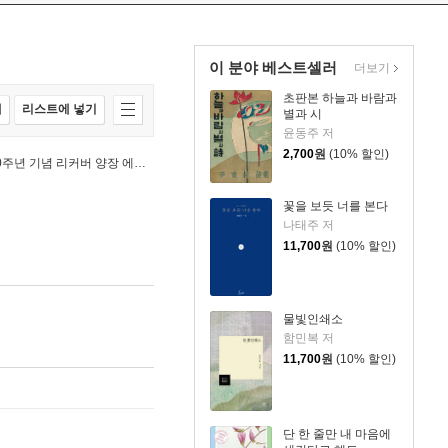
이 분야 베스트셀러
더보기
초판본 하늘과 바람과
매
리스트에 넣기
별과 시
윤동주 저
2,700
원
(10% 할인)
어쩌면 별들이 너의 슬픔을 가져갈지도 몰라 (출간 10주년 기념 리커버 양장 에디션)
꽃을 보듯 너를 본다
나태주 저
11,700
원
(10% 할인)
물빛인쇄소
함민복 저
11,700
원
(10% 할인)
단 한 줄만 내 마음에