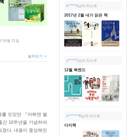
k*****3
님의 리스트
2017년 2월 내가 읽은 책
년 08월 31일
펼쳐보기
y*****7
님의 리스트
12월 북켄드
제를 모았던 『어쩌면 별
s*******6
님의 리스트
출간 10주년을 기념하여
다지책
워졌다. 내용이 풍성해진