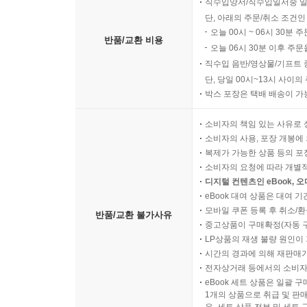
직수입양서/직수입일서중 일
단, 아래의 주문/취소 조건인
오늘 00시 ~ 06시 30분 
반품/교환 비용
오늘 06시 30분 이후 주문
직수입 음반/영상물/기프트 
단, 당일 00시~13시 사이
박스 포장은 택배 배송이 가
소비자의 책임 있는 사유로 
소비자의 사용, 포장 개봉에 
복제가 가능한 상품 등의 포장을 
소비자의 요청에 따라 개별
디지털 컨텐츠인 eBook, 
eBook 대여 상품은 대여 기
모바일 쿠폰 등록 후 취소/환
반품/교환 불가사유
중고상품이 구매확정(자동 
LP상품의 재생 불량 원인이 기
시간의 경과에 의해 재판매가
전자상거래 등에서의 소비자
eBook 세트 상품은 일괄 
1개의 상품으로 취급 및 판매