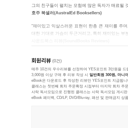
노력 끝에 독자들은 쉽게 얻을 수 없는 고고학의 정
그의 친구들이 펼치는 모험에 많은 독자가 매료될 것
호주 북셀러(AustralEd Booksellers)
"재미있고 익살스러운 표현이 한층 큰 재미를 주며
대한 기대로 가슴이 두근거리고, 특히 재미있는 부분
사운드북스 리뷰(SoundBooks Reviews)
"매력적인 주인공들과 재미있고 탄탄한 이야기 소재
회원리뷰
(0건)
뉴사우스웨일즈 주 독서 잡지 (NSW School magazi
매주 10건의 우수리뷰를 선정하여 YES포인트 3만원을 드
3,000원 이상 구매 후 리뷰 작성 시
일반회원 300원, 마니아
eBook은 다운로드 후 작성한 리뷰만 YES포인트 지급됩니
클래스는 첫번째 회차 주문확정 시점부터 마지막 회차 주문
사락 독서모임으로 진행된 클래스는 사락 독서모임 게시판
eBook 페이백, CD/LP, DVD/Blu-ray, 패션 및 판매금