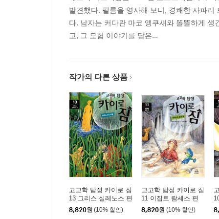
발견했다. 필름을 영사해 보니, 경쾌한 사파리
다. 남자는 커다란 마코 앵쿠새와 똘똘하게 생
고, 그 모험 이야기를 담은...
작가의 다른 상품
고고학 탐정 카이로 짐
고고학 탐정 카이로 짐
고
13 그리스 실레노스 편
11 이집트 람세스 편
1
8,820
원
(10% 할인)
8,820
원
(10% 할인)
8