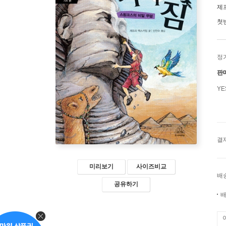
제
첫
정
판
Y
결
미리보기
사이즈비교
배
공유하기
배