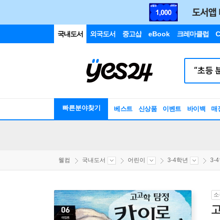
국내도서
외국도서
중고샵
eBook
크레마클럽
C
빠른분야찾기
베스트
신상품
이벤트
바이백
매
웰컴
국내도서
어린이
3-4학년
3-
소
고