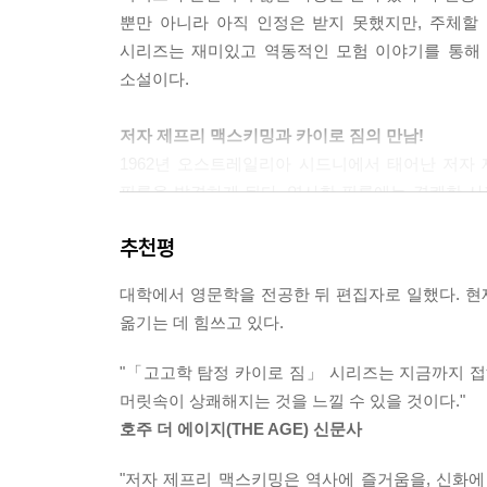
뿐만 아니라 아직 인정은 받지 못했지만, 주체할
시리즈는 재미있고 역동적인 모험 이야기를 통해 
소설이다.
저자 제프리 맥스키밍과 카이로 짐의 만남!
1962년 오스트레일리아 시드니에서 태어난 저자
필름을 발견하게 된다. 영사한 필름에는 경쾌한 사
탐정 카이로 짐이었다. 카이로 짐은 커다란 마코 앵
추천평
고대 유적지를 돌아다니며 모험을 했고, 그 모험 
다니기 시작했고, 아직 살아 있는 유물 학회 회원
대학에서 영문학을 전공한 뒤 편집자로 일했다. 
18부작 「고고학 탐정 카이로 짐」 시리즈라는 인기
옮기는 데 힘쓰고 있다.
저자의 실제 경험을 바탕으로 한 생생한 모험 이야기
"「고고학 탐정 카이로 짐」 시리즈는 지금까지 접
「고고학 탐정 카이로 짐」 시리즈는 분명 허구이다
머릿속이 상쾌해지는 것을 느낄 수 있을 것이다."
저자는 이집트의 왕들의 계곡에서 일사병에 걸리
호주 더 에이지(THE AGE) 신문사
도시를 찾아 안데스 산맥으로 험난한 여행을 떠나기도
멕시코 피라미드를 직접 오르기도 했다. 「고고학
"저자 제프리 맥스키밍은 역사에 즐거움을, 신화