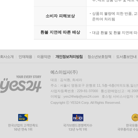
우, 세트 상품 전부 및 세트
상품의 불량에 의한 반품, 교
소비자 피해보상
준하여 처리됨
환불 지연에 따른 배상
대금 환불 및 환불 지연에 
회사소개
인재채용
이용약관
개인정보처리방침
청소년보호정책
도서홍보안내
대표 : 김석환, 최세라
주소 : 서울시 영등포구 은행로 11, 5층~6층(여의도동,일신
사업자등록번호 : 229-81-37000 통신판매업신고 : 제 200
이메일 : yes24help@yes24.com 호스팅 서비스사업자 :
Copyright ⓒ YES24 Corp. All Rights Reserved.