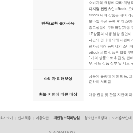
소비자의 요청에 따라 개별
디지털 컨텐츠인 eBook, 
eBook 대여 상품은 대여 기
모바일 쿠폰 등록 후 취소/환
반품/교환 불가사유
중고상품이 구매확정(자동 
LP상품의 재생 불량 원인이 기
시간의 경과에 의해 재판매가
전자상거래 등에서의 소비자
eBook 세트 상품은 일괄 
1개의 상품으로 취급 및 판매
우, 세트 상품 전부 및 세트
상품의 불량에 의한 반품, 교
소비자 피해보상
준하여 처리됨
환불 지연에 따른 배상
대금 환불 및 환불 지연에 
회사소개
인재채용
이용약관
개인정보처리방침
청소년보호정책
도서홍보안내