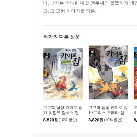
다. 남자는 커다란 마코 앵쿠새와 똘똘하게 생
옮긴이의 말
고, 그 모험 이야기를 담은...
작가의 다른 상품
고고학 탐정 카이로 짐
고고학 탐정 카이로 짐
고
11 이집트 람세스 편
10 그리스 크레타 섬
8
8,820
원
(10% 할인)
8,820
원
(10% 할인)
8