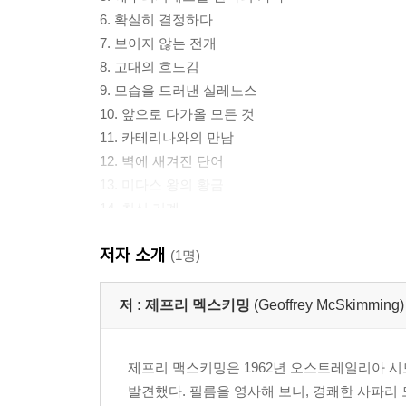
6. 확실히 결정하다
7. 보이지 않는 전개
8. 고대의 흐느김
9. 모습을 드러낸 실레노스
10. 앞으로 다가올 모든 것
11. 카테리나와의 만남
12. 벽에 새겨진 단어
13. 미다스 왕의 황금
14. 최신 기계
15. 문이 활짝 열리다
저자 소개
16. 황금상을 마주하다
(1명)
17. 에비아드네를 쫓아……
18. 더 남아 있는 이야기
저 :
제프리 멕스키밍
(Geoffrey McSkimming)
19. 가라앉은 에비아드네
20. 파크톨로스 강을 건너며
제프리 맥스키밍은 1962년 오스트레일리아 시
21. 행복으로 가득 찬 실레노스
발견했다. 필름을 영사해 보니, 경쾌한 사파리