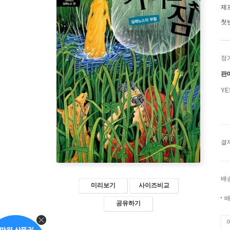
제
첫
정
판
Y
결
배
미리보기
사이즈비교
배
공유하기