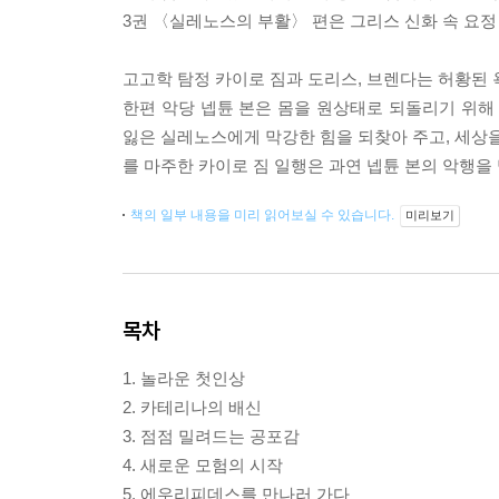
3권 〈실레노스의 부활〉 편은 그리스 신화 속 요
고고학 탐정 카이로 짐과 도리스, 브렌다는 허황된 
한편 악당 넵튠 본은 몸을 원상태로 되돌리기 위해
잃은 실레노스에게 막강한 힘을 되찾아 주고, 세상을
를 마주한 카이로 짐 일행은 과연 넵튠 본의 악행을
책의 일부 내용을 미리 읽어보실 수 있습니다.
미리보기
목차
1. 놀라운 첫인상
2. 카테리나의 배신
3. 점점 밀려드는 공포감
4. 새로운 모험의 시작
5. 에우리피데스를 만나러 가다