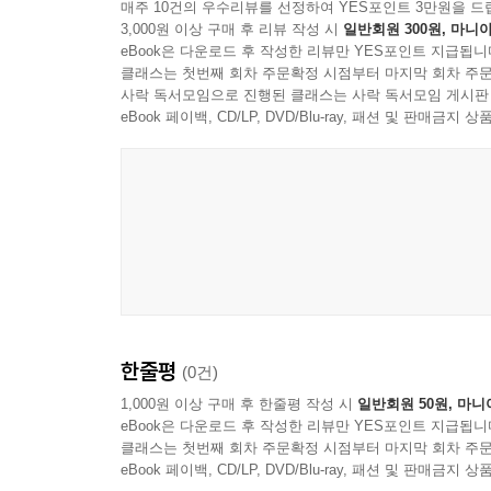
고대 유적지를 돌아다니며 모험을 했고, 그 모험 
매주 10건의 우수리뷰를 선정하여 YES포인트 3만원을 드
3,000원 이상 구매 후 리뷰 작성 시
일반회원 300원, 마니아
다니기 시작했고, 아직 살아 있는 유물 학회 회원
eBook은 다운로드 후 작성한 리뷰만 YES포인트 지급됩니
15부작 〈고고학 탐정 카이로 짐〉 시리즈라는 인기
클래스는 첫번째 회차 주문확정 시점부터 마지막 회차 주문
사락 독서모임으로 진행된 클래스는 사락 독서모임 게시판
저자의 실제 경험을 바탕으로 한 생생한 모험 이야기
eBook 페이백, CD/LP, DVD/Blu-ray, 패션 및 판매금
〈고고학 탐정 카이로 짐〉 시리즈는 분명 허구이다
저자는 이집트의 왕들의 계곡에서 일사병에 걸리
도시를 찾아 안데스 산맥으로 험난한 여행을 떠나기
또 4000년 이상의 역사를 지닌 수많은 그리스 사
〈고고학 탐정 카이로 짐〉 시리즈를 엮기 위해 
고고학의 정보와 모험의 세계로 신나는 여행을 떠날 
한줄평
(0건)
1,000원 이상 구매 후 한줄평 작성 시
일반회원 50원, 마니
eBook은 다운로드 후 작성한 리뷰만 YES포인트 지급됩니
클래스는 첫번째 회차 주문확정 시점부터 마지막 회차 주문
eBook 페이백, CD/LP, DVD/Blu-ray, 패션 및 판매금