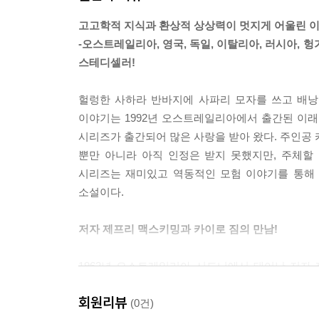
고고학적 지식과 환상적 상상력이 멋지게 어울린 이
-오스트레일리아, 영국, 독일, 이탈리아, 러시아, 
스테디셀러!
헐렁한 사하라 반바지에 사파리 모자를 쓰고 배낭
이야기는 1992년 오스트레일리아에서 출간된 이래 
시리즈가 출간되어 많은 사랑을 받아 왔다. 주인공 
뿐만 아니라 아직 인정은 받지 못했지만, 주체할
시리즈는 재미있고 역동적인 모험 이야기를 통해 
소설이다.
저자 제프리 맥스키밍과 카이로 짐의 만남!
1962년 오스트레일리아 시드니에서 태어난 저자
필름을 발견하게 된다. 영사한 필름에는 경쾌한 사
회원리뷰
탐정 카이로 짐이었다. 카이로 짐은 커다란 마코 앵
(0건)