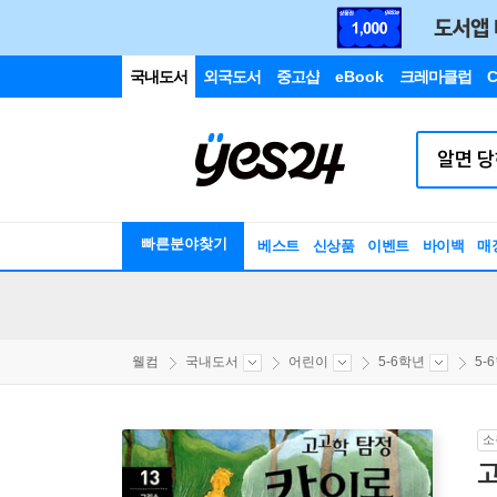
국내도서
외국도서
중고샵
eBook
크레마클럽
C
빠른분야찾기
베스트
신상품
이벤트
바이백
매
웰컴
국내도서
어린이
5-6학년
5-
소
고