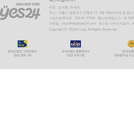
대표 : 김석환, 최세라
주소 : 서울시 영등포구 은행로 11, 5층~6층(여의도동,일신
사업자등록번호 : 229-81-37000 통신판매업신고 : 제 200
이메일 : yes24help@yes24.com 호스팅 서비스사업자 :
Copyright ⓒ YES24 Corp. All Rights Reserved.