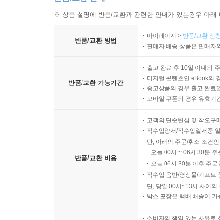
※ 상품 설명에 반품/교환과 관련한 안내가 있는경우 아래 
마이페이지 >
반품/교환 신청
반품/교환 방법
판매자 배송 상품은 판매자와
출고 완료 후 10일 이내의 
디지털 콘텐츠인 eBook의 
반품/교환 가능기간
중고상품의 경우 출고 완료일
모바일 쿠폰의 경우 유효기간(
고객의 단순변심 및 착오구
직수입양서/직수입일서중 일
단, 아래의 주문/취소 조건인
오늘 00시 ~ 06시 30분 
반품/교환 비용
오늘 06시 30분 이후 주문
직수입 음반/영상물/기프트 
단, 당일 00시~13시 사이
박스 포장은 택배 배송이 가
소비자의 책임 있는 사유로 