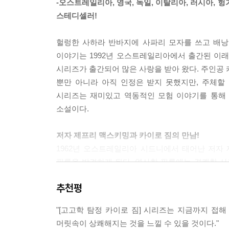
-오스트레일리아, 영국, 독일, 이탈리아, 러시아, 
스테디셀러!
헐렁한 사하라 반바지에 사파리 모자를 쓰고 배낭
이야기는 1992년 오스트레일리아에서 출간된 이래 
시리즈가 출간되어 많은 사랑을 받아 왔다. 주인공 
뿐만 아니라 아직 인정은 받지 못했지만, 주체할
시리즈는 재미있고 역동적인 모험 이야기를 통해 
소설이다.
저자 제프리 맥스키밍과 카이로 짐의 만남!
1962년 오스트레일리아 시드니에서 태어난 저자
필름을 발견하게 된다. 영사한 필름에는 경쾌한 사
탐정 카이로 짐이었다. 카이로 짐은 커다란 마코 앵
추천평
고대 유적지를 돌아다니며 모험을 했고, 그 모험 
다니기 시작했고, 아직 살아 있는 유물 학회 회원
"[고고학 탐정 카이로 짐] 시리즈는 지금까지 접
15부작 『고고학 탐정 카이로 짐』 시리즈라는 인기
머릿속이 상쾌해지는 것을 느낄 수 있을 것이다."