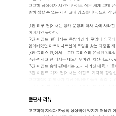
고고학 탐정이자 시인인 카이로 짐은 세계 고대 유
흔히 접할 수 없는 세계 고대 명소들이다. 또한 각
[1권-페루 편]에서는 잉카 문명과 역사 속에 사라
이야기인 듯하다.
[2권-이집트 편]에서는 투탕카멘의 무덤이 영국
잃어버렸던 마르테나르텐의 무덤을 찾는 과정을 재
[3권-그리스 편]에서는 고대 그리스의 유물인 알
[4권-멕시코 편]에서는 테오티우아칸, 치첸이트사,
[5권-이집트 홍해 편]에서는 고대 사라진 대륙, 
[6권-이집트 기자 편]에서는 이집트 기자의 장
고고학적이고 역사가 지닌 신비를 마음껏 즐길 수 
[7권-터키 편]에서는 그리스 신화의 본고장 터
불가사의 가운데 하나인 아르테미스 신전이 있는 
출판사 리뷰
느낄 수 있는 곳들이 이야기와 함께 잘 어우러져 있
고고학적 지식과 환상적 상상력이 멋지게 어울린 이