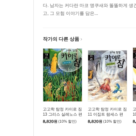
다. 남자는 커다란 마코 앵쿠새와 똘똘하게 생
고, 그 모험 이야기를 담은...
작가의 다른 상품
고고학 탐정 카이로 짐
고고학 탐정 카이로 짐
고
13 그리스 실레노스 편
11 이집트 람세스 편
1
8,820
원
(10% 할인)
8,820
원
(10% 할인)
8