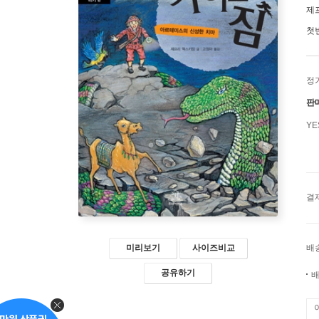
제
첫
정
판
Y
결
배
미리보기
사이즈비교
공유하기
배