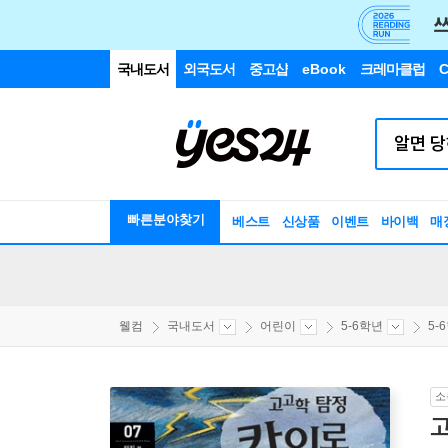
국내도서
외국도서
중고샵
eBook
크레마클럽
C
빠른분야찾기
베스트
신상품
이벤트
바이백
매
웰컴
국내도서
어린이
5-6학년
5-
소
고