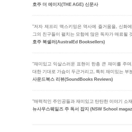
호주 더 에이지(THE AGE) 신문사
저자의 실제 경험을 바탕으로 한 생생한 모험 이야기
『고고학 탐정 카이로 짐』 시리즈는 분명 허구이다
저자는 이집트의 왕들의 계곡에서 일사병에 걸리
"저자 제프리 맥스키밍은 역사에 즐거움을, 신화
도시를 찾아 안데스 산맥으로 험난한 여행을 떠나기도
그의 친구들이 펼치는 모험에 많은 독자가 매료될 것
멕시코 피라미드를 직접 오르기도 했다. 『고고학
호주 북셀러(AustralEd Booksellers)
노력 끝에 독자들은 쉽게 얻을 수 없는 고고학의 정
"재미있고 익살스러운 표현이 한층 큰 재미를 주며
대한 기대로 가슴이 두근거리고, 특히 재미있는 부분
사운드북스 리뷰(SoundBooks Reviews)
"매력적인 주인공들과 재미있고 탄탄한 이야기 소재
뉴사우스웨일즈 주 독서 잡지 (NSW School magazi