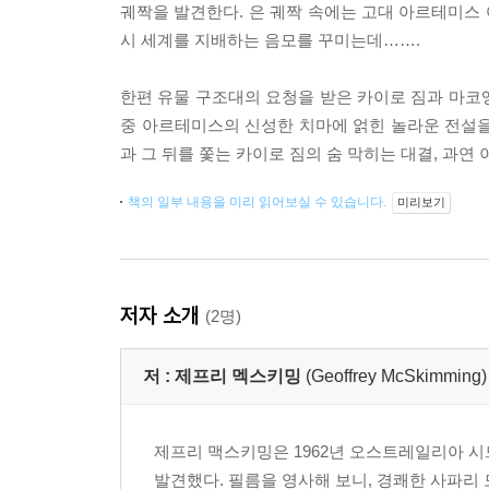
궤짝을 발견한다. 은 궤짝 속에는 고대 아르테미스 
시 세계를 지배하는 음모를 꾸미는데…….
한편 유물 구조대의 요청을 받은 카이로 짐과 마코앵
중 아르테미스의 신성한 치마에 얽힌 놀라운 전설을 
과 그 뒤를 쫓는 카이로 짐의 숨 막히는 대결, 과연
책의 일부 내용을 미리 읽어보실 수 있습니다.
미리보기
저자 소개
(2명)
저 :
제프리 멕스키밍
(Geoffrey McSkimming)
제프리 맥스키밍은 1962년 오스트레일리아 시
발견했다. 필름을 영사해 보니, 경쾌한 사파리