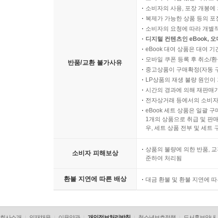
소비자의 사용, 포장 개봉에 
복제가 가능한 상품 등의 포장을 
소비자의 요청에 따라 개별
디지털 컨텐츠인 eBook, 
eBook 대여 상품은 대여 기
모바일 쿠폰 등록 후 취소/환
반품/교환 불가사유
중고상품이 구매확정(자동 
LP상품의 재생 불량 원인이 기
시간의 경과에 의해 재판매가
전자상거래 등에서의 소비자
eBook 세트 상품은 일괄 
1개의 상품으로 취급 및 판매
우, 세트 상품 전부 및 세트
상품의 불량에 의한 반품, 교
소비자 피해보상
준하여 처리됨
환불 지연에 따른 배상
대금 환불 및 환불 지연에 
회사소개
인재채용
이용약관
개인정보처리방침
청소년보호정책
도서홍보안내