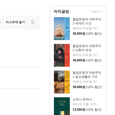
까치글방
더보기
물질문명과 자본주의
매
리스트에 넣기
3 세계의 시간
페르낭 브로델 저/주경철 역
36,000
원
(10% 할인)
물질문명과 자본주의
2 교환의 세계
페르낭 브로델 저/주경철 역
36,000
원
(10% 할인)
물질문명과 자본주의
1 일상생활의 구조
페르낭 브로델 저/주경철 역
36,000
원
(10% 할인)
소유냐 존재냐
에리히 프롬 저/차경아 역
13,500
원
(10% 할인)