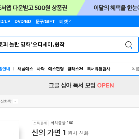
D/LP
DVD/BD
문구
/GIFT
티켓
장안내
채널예스
사락
예스펀딩
클래스24
독서유형검사
여
RBTI Lab
독서유형검사
크클 심야 독서 모임
OPEN
신화학
까치글방-160
소득공제
신의 가면 1
원시 신화