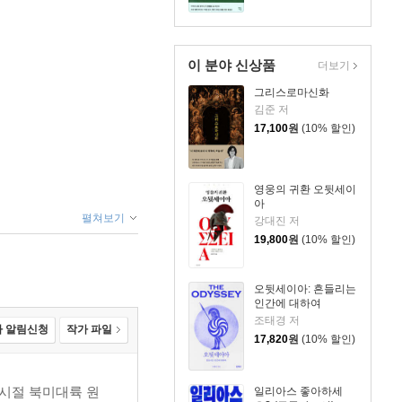
이 분야 신상품
더보기
그리스로마신화
김준 저
17,100
원
(10% 할인)
영웅의 귀환 오뒷세이
아
펼쳐보기
강대진 저
19,800
원
(10% 할인)
오뒷세이아: 흔들리는
인간에 대하여
조태경 저
 알림신청
작가 파일
17,820
원
(10% 할인)
 시절 북미대륙 원
일리아스 좋아하세