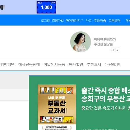
로그인
회원가입
마이페이지
카트
주문/배송
고객센터
Gl
름방학혜택
예사단독판매
이달의사은품
특가할인
추천도서
대량/법인