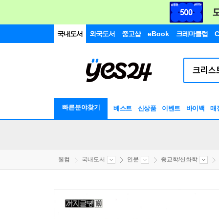
국내도서
외국도서
중고샵
eBook
크레마클럽
C
빠른분야찾기
베스트
신상품
이벤트
바이백
매
웰컴
국내도서
인문
종교학/신화학