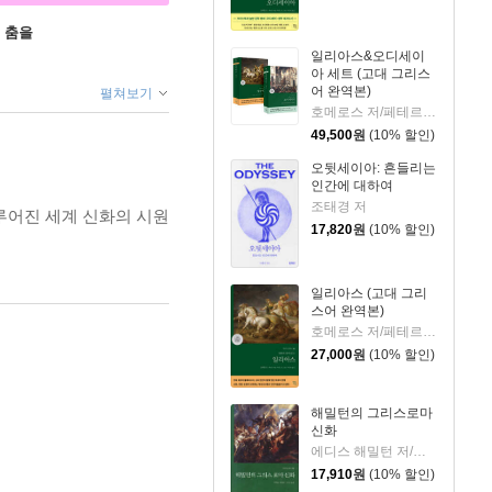
 춤을
일리아스&오디세이
아 세트 (고대 그리스
어 완역본)
펼쳐보기
호메로스 저/페테르 파울 루벤스 그림/박문재 역
49,500
원
(10% 할인)
오뒷세이아: 흔들리는
인간에 대하여
조태경 저
루어진 세계 신화의 시원
17,820
원
(10% 할인)
일리아스 (고대 그리
스어 완역본)
호메로스 저/페테르 파울 루벤스 그림/박문재 역
27,000
원
(10% 할인)
해밀턴의 그리스로마
신화
에디스 해밀턴 저/서미석 역
17,910
원
(10% 할인)