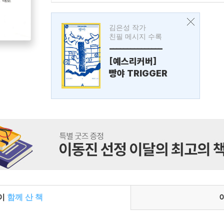
김은성 작가
친필 메시지 수록
---------------
[예스리커버]
빵야 TRIGGER
들이
함께 산 책