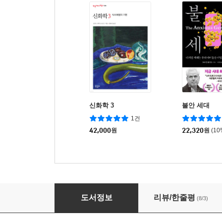
신화학 3
불안 세대
1건
42,000
원
22,320
원
(1
신의 가면 1
도서정보
리뷰/한줄평
(8/3)