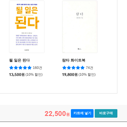
될 일은 된다
람타 화이트북
160건
74건
13,500
원
(10% 할인)
19,800
원
(10% 할인)
22,500
카트에 넣기
바로구매
원