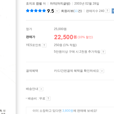
조지프 캠벨
저
까치(까치글방)
2003년 02월 28일
9.5
회원리뷰(
11
건)
판매지수 240
정가
25,000원
22,500
원
판매가
(10% 할인)
YES포인트
250원 (1% 적립)
5만원이상 구매 시 2천원 추가적립
결제혜택
카드/간편결제 혜택을 확인하세요
배송안내
배송비 : 무료
이미 소장하고 있다면
3,800원
에 판매해 보세요!