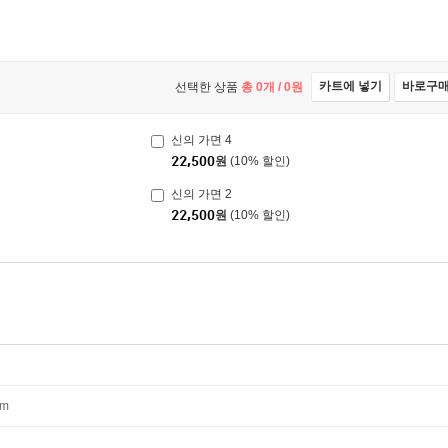
카트에 넣기
바로구
선택한 상품
총
0
개 /
0
원
신의 가면 4
22,500
원
(10% 할인)
신의 가면 2
22,500
원
(10% 할인)
mm