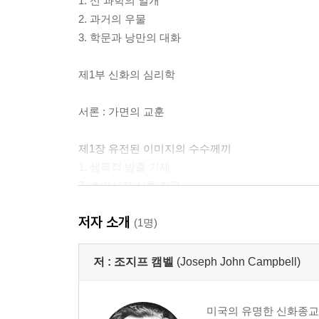
1. 신 과학의 얼개
2. 과거의 우물
3. 학문과 낭만의 대화
제1부 신화의 심리학
서론 : 가면의 교훈
제1장 유전된 이미지의 수수께끼
1. 생득적 방출 기제
2. 초일상적 신호 자극
저자 소개
제2장 경험의 각인
(1명)
1. 고통과 환희
2. 지상에서의 삶을 구조화하는 힘
저 :
조지프 캠벨
(Joseph John Campbell)
3. 유아기의 각인들
4. 유년기의 자연 발생적인 애니미즘
미국의 유명한 신화종교학
5. 각 지역의 감정 체계