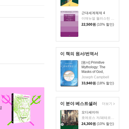
근대세계체제 4
이매뉴얼 월러스틴 저/박구병 역
22,500
원
(10% 할인)
이 책의 원서/번역서
[원서] Primitive
Mythology: The
Masks of God,
Volume I
Joseph Campbell
33,940
원
(18% 할인)
이 분야 베스트셀러
더보기
오디세이아
호메로스 저/페테르 파울 루벤스 그림/박문재 역
24,300
원
(10% 할인)