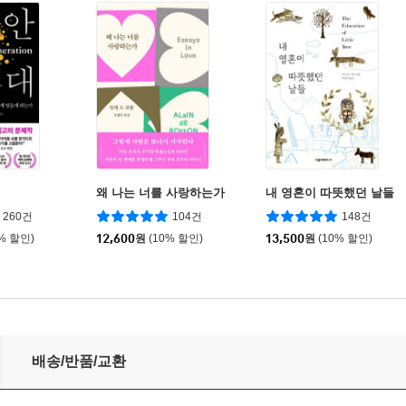
왜 나는 너를 사랑하는가
내 영혼이 따뜻했던 날들
260건
104건
148건
0% 할인)
12,600
원
(10% 할인)
13,500
원
(10% 할인)
배송/반품/교환