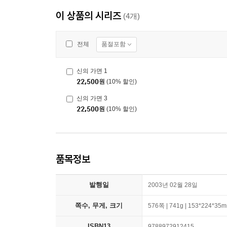
이 상품의 시리즈
(4개)
품절포함
전체
신의 가면 1
22,500
원
(10% 할인)
신의 가면 3
22,500
원
(10% 할인)
품목정보
발행일
2003년 02월 28일
쪽수, 무게, 크기
576쪽 | 741g | 153*224*35
ISBN13
9788972912415