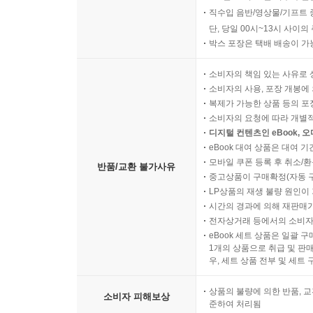
직수입 음반/영상물/기프트 
단, 당일 00시~13시 사이
박스 포장은 택배 배송이 가
소비자의 책임 있는 사유로 
소비자의 사용, 포장 개봉에 
복제가 가능한 상품 등의 포장을 
소비자의 요청에 따라 개별
디지털 컨텐츠인 eBook, 
eBook 대여 상품은 대여 기
모바일 쿠폰 등록 후 취소/환
반품/교환 불가사유
중고상품이 구매확정(자동 
LP상품의 재생 불량 원인이 기
시간의 경과에 의해 재판매가
전자상거래 등에서의 소비자
eBook 세트 상품은 일괄 
1개의 상품으로 취급 및 판매
우, 세트 상품 전부 및 세트
상품의 불량에 의한 반품, 교
소비자 피해보상
준하여 처리됨