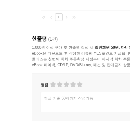
매력적인 것은 진짜 혼혈이 아니라 혼혈처럼 생긴
위장할 때만 삶을 영위할 수 있다는 아이러니를 드
1
존재한다는 작가의 메씨지는 우리의 내면을 통렬하게
전성태의 『늑대』는 한마디로 2천년대 젊은 소설의
한줄평
(1건)
한층 더 빛을 발하는 것이다. 작가의 장점인 해
1,000원 이상 구매 후 한줄평 작성 시
일반회원 50원, 마니
놓치지 않는 치열함과 인간을 향하는 애정 등이 
eBook은 다운로드 후 작성한 리뷰만 YES포인트 지급됩니
애틋”하고 “결이 고운데도 힘이 넘친다.” 그의 소
클래스는 첫번째 회차 주문확정 시점부터 마지막 회차 주문
때문에 “좋은 소설은 언제나 비평의 언어로 포섭
eBook 페이백, CD/LP, DVD/Blu-ray, 패션 및 판매금
‘2천년대 한국소설의 진화를 일러주는 최상의 지표’
평점
한글 기준 50자까지 작성가능