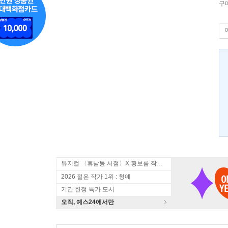
구
뮤지컬 〈휴남동 서점〉X 황보름 작가 북토크
2026 젊은 작가 1위 : 청예
기간 한정 특가 도서
오직, 예스24에서만