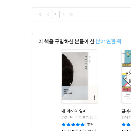
1
이 책을 구입하신 분들이 산
분야 연관 책
내 여자의 열매
달려라
한강 저
문학과지성사
김애란
|
78건