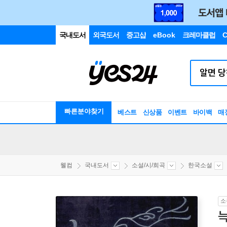
국내도서
외국도서
중고샵
eBook
크레마클럽
C
빠른분야찾기
베스트
신상품
이벤트
바이백
매
웰컴
국내도서
소설/시/희곡
한국소설
소