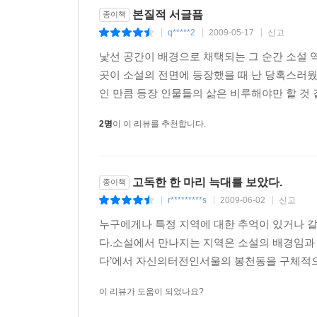
본질적 서글픔
종이책
그새 일대의 초원은 많은 변화를 겪었습니다. 초
q*****2
2009-05-17
신고
|
|
|
수십개로 늘었고 십여리 밖에는 서양식 호텔이 들
검은 혓바닥이 자본의 그것처럼 여겨집니다. 자본이
낯선 공간이 배경으로 채택되는 그 순간 소설 
물었던 전통은 더 찾아볼 수 없습니다. 목자들이 
곳이 소설의 전면에 등장했을 때 난 당혹스러웠
않습니다. 라디오와 텔레비전이 알려주는 일기예보에 귀를
인 만큼 등장 인물들의 삶은 비루해야만 할 것 같
2명
이 이 리뷰를 추천합니다.
‘무시무시한 검은 혓바닥’, 즉 자본에 잠식당한 초
망가지고 부서진다. 한국인 사냥꾼을 용인하는 
상징하는 ‘검은 늑대’를 쫓아가는 과정은 아름답고 
고독한 한 마리 늑대를 보았다.
종이책
r*********s
2009-06-02
신고
그가 나타난 뒤로 나는 하루도 몸에서 총을 떼어놓
|
|
|
범죄 앞에서보다 모호한 죄의식 속에서 제 모습을
누구에게나 특정 지역에 대한 추억이 있거나 갈
검질긴 악몽 속에서, 안개 속에서 들려오는 말발굽
다.소설에서 만나지는 지역은 소설의 배경임과 
미친개를 잡을 생각입니다. 하여 놈의 사지를 지탱
다’에서 자신의터전인서울의 봉천동을 구체적으로
우리 초원사람들은 길조(吉兆)를 믿었지요. 우리
이 리뷰가 도움이 되었나요?
종소리처럼 다 옛말이 되어버린 이야기이지만. --- p.