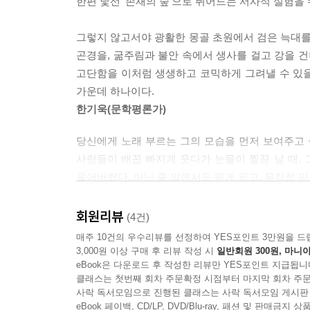
한편 낯선 ‘존재의 숲’으로 뛰어드는 서사적 실험을
「목란식당」은 울란바타르에 있는 북한식당을 
그렇지 않고서야 광활한 몽골 초원에서 검은 늑대를 
투영하고 있다. 이 식당을 오가는 극우 기독교 단체
곤경을, 굶주림과 불안 속에서 생사를 걸고 강을 
관점으로 벌어지는 식당 안의 풍경은 작금의 우리의
고단함을 이처럼 생생하고 코믹하게 그려낼 수 있
웃고 넘길 수 없는 우리의 현실이라고 깨닫게 하는 
가운데 하나이다.
한기욱(문학평론가)
마지막 장면에서 냉면 한 그릇에 그릇된 반공 이
한마디는 독자에게 아주 오래도록 생각거리를 제공
당신에게 노래 부르는 그의 모습을 먼저 보여주고 싶
분단국가의 국민으로서 가지는 ‘탈북(자)’에 대
사람들이 배꼽 빠지게 웃다가 눈물이 찔끔 날 때, 
도움을 요청하는 몽골인을 통해서는 국내의 이주노
울어버렸다. 아닌 줄 알면서도 믿게 되고, 무작정 믿
아니라 경계인으로 살아갈 수밖에 없는 현실에서
효과적인 장치로 작동한다.
그의 소설은 그를 꼭 닮았다. 순정하고 애틋하다. 
회원리뷰
(4건)
울려퍼진 한 발의 총성처럼 단호하기도 하다. 그 고
매주 10건의 우수리뷰를 선정하여 YES포인트 3만원을 드
몽골에 체류하는 시인(교수)의 일화를 통해 오랫동
국경을 넘나들고 초원을 헤매고 강을 건너느라고. 그
3,000원 이상 구매 후 리뷰 작성 시
일반회원 300원, 마니아
주인공 ‘창대’는 몽골을 ‘시원(始原)의 이미
eBook은 다운로드 후 작성한 리뷰만 YES포인트 지급됩니
안으로 무언가 너울너울 날아들고 있는 것을. 그리
저잣거리에서 강도를 당할 뻔하고 열쇠 없이 아파트
클래스는 첫번째 회차 주문확정 시점부터 마지막 회차 주문
그의 노래는 양과 짝패가 된 검은 늑대의 노래다.
사락 독서모임으로 진행된 클래스는 사락 독서모임 게시판
결국 몽골 군인들 앞에서 화자 자신은 “코리언 쏠저
천운영(소설가)
eBook 페이백, CD/LP, DVD/Blu-ray, 패션 및 판매금