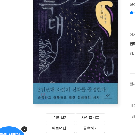
전
정
판
Y
결
배
배
미리보기
사이즈비교
파트너샵
공유하기