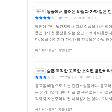
“최소한의 생존을 위해 사람과 가축이 공존하던 유
사냥꾼의 늑대 추적은 욕망의 무한증식을 상징한다
몽골에서 불어온 바람과 가짜 같은 현
종이책
죽여 검은 늑대를 사로잡겠다는 사냥꾼의 계획은 물
g******i
2009-06-29
신고
|
|
|
자신의 욕망에 사냥당하는 꼴이 된다. 결말 부분의
예전에 한번 월간지에서 그의 작품을 읽은 적이
파국을 통해 이 시대의 존재의 의미를 묻는 이 
품집에서 첫 문장을 읽는 순간 기억이 떠올랐다
열어놓은 작품이다. 2천년대 소설에서 남다른 
다. 몽골 이야기가 전성태의 전유물은 아닐 터이
고독하면서도 아름답게 그려낸 작품은 유례를 찾기 
이 리뷰가 도움이 되었나요?
순정하고 애틋하고 힘찬 전성태의 서사
이번 소설집이 유독 주목할 만한 것은 전성태가
탈북장면에 대한 생생한 묘사로 긴장의 끈을 놓지
슬픈 묵직한 고독한 소외된 울란바타
종이책
현실감있게 그려냈고, 자전소설격인 「아이들도 돈
z******g
2010-06-02
신고
|
|
|
다루고 있다. 남도 사투리로 무장한 해학적인 
몽고을 배경으로 하는 단편소설들이다. 몽고라는
비극적인 삶을 드러낸다.
는 생각이었다. 한마디로 별 관련없는 나라였던
직까지 자본주의화 된 나라같지는 않다. 그래서 
평생 이북에 가족이 있다는 사실을 감춰오다가 
속에서 길어올린 또다른 수작이다. 「이미테이션
이 리뷰가 도움이 되었나요?