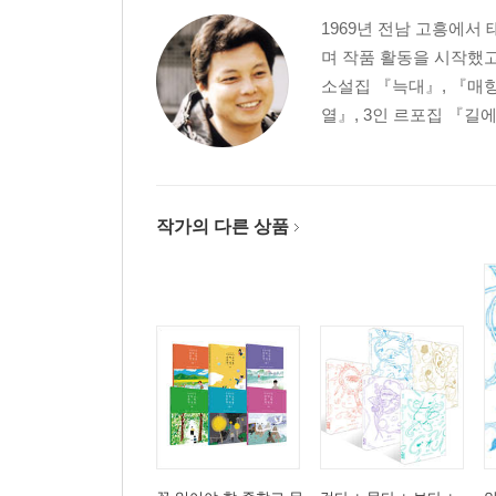
1969년 전남 고흥에서
며 작품 활동을 시작했고
소설집 『늑대』, 『매향
열』, 3인 르포집 『길에
작가의 다른 상품