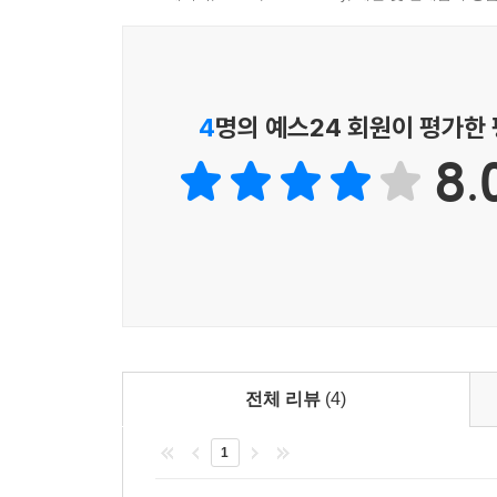
들어가려고 시도한다. 이 소설 역시 결말에서 화자
어떤 구속에서도 자유로워야 할 시인 역시 궁지
발현하는 것이다. 코미디를 순식간에 비극과 공포
4
명의 예스24 회원이 평가한
「두번째 왈츠」는 사회주의 시절부터 몽골인들에게
과거와 현재상을 면밀하게 파헤친다. 한 여자의 
8.
여성의 내면과 진정한 사랑의 의미를 되묻는 수작이
살아가는 북한 여인을 만나는 대목은 뭉클한 감동
역시 표리부동한 우리 자아와 사회의 이중성을 되비
문명을 가장한 자본과 파괴되는 야생, 시원(始原)의
표제작 「늑대」는 기존의 전성태 소설과는 색다른
소설이다. 몽골 초원까지 스며든 자본과 그로 인
문체 역시 소설의 주제와 어우러져 깊은 감동을 선사한
전체 리뷰
(4)
등등 등장인물 각각의 1인칭 시점으로 장면과 심리
1
한잔 수태채가, 게르에서 하룻밤 잠이 돈으로 계산
천창으로 빛나는 별과 스미는 달빛이, 지나는 바람과