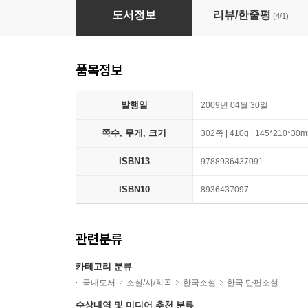
늑대
도서정보
리뷰/한줄평
(4/1)
품목정보
발행일
2009년 04월 30일
쪽수, 무게, 크기
302쪽 | 410g | 145*210*30
ISBN13
9788936437091
ISBN10
8936437097
관련분류
카테고리 분류
국내도서
소설/시/희곡
한국소설
한국 단편소설
수상내역 및 미디어 추천 분류