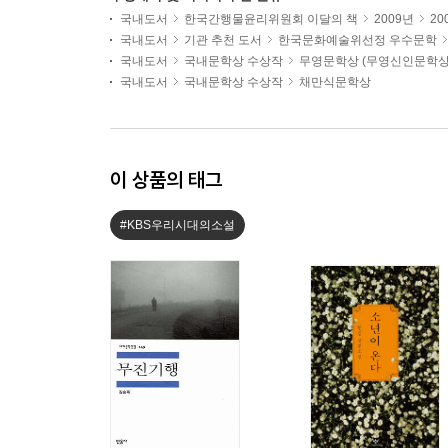
국내도서
한국간행물윤리위원회 이달의 책
2009년
20
국내도서
기관 추천 도서
한국문화예술위선정 우수문학
국내도서
국내문학상 수상작
무영문학상 (무영신인문학상
국내도서
국내문학상 수상작
채만식문학상
이 상품의 태그
#KBS우리시대의소설