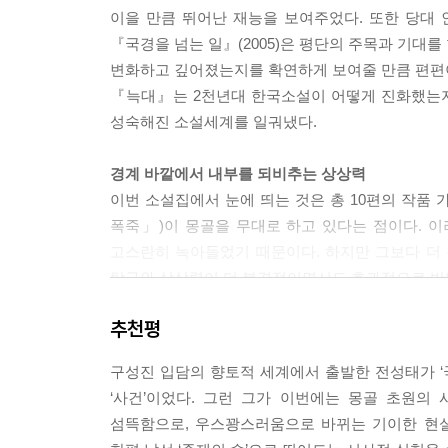
이을 만큼 뛰어난 재능을 보여주었다. 또한 당대
『국경을 넘는 일』(2005)은 평단의 주목과 기대를
변화하고 깊어졌는지를 확연하게 보여줄 만큼 편편
『늑대』는 2천년대 한국소설이 어떻게 진화했는지
성숙해진 소설세계를 일궈냈다.
경계 바깥에서 내부를 되비추는 상상력
이번 소설집에서 눈에 띄는 것은 총 10편의 
폭죽」)이 몽골을 무대로 하고 있다는 점이다. 
고스란히 녹아들었기 때문이다. 하지만 그보다 더
탐구와 상상력이 더 본격적이면서도 효과적으로 반영
추천평
이 소설들은 몽골의 과거와 현재를 면밀하게 탐구
고민하게 함으로써 ‘국경’의 상상력이 한층 더 
구성진 입담의 향토적 세계에서 출발한 전성태가 
넘어가지 못한 경계인으로서의 정체성과 사유를 철
‘사건’이었다. 그런 그가 이번에는 몽골 초원의
남북문제, 이주노동자 문제, 신자유주의시대 자본
섬뜩함으로, 우스꽝스러움으로 바뀌는 기이한 현실
국경을 자유자재로 넘나들면서 독자에게 아주 깊은