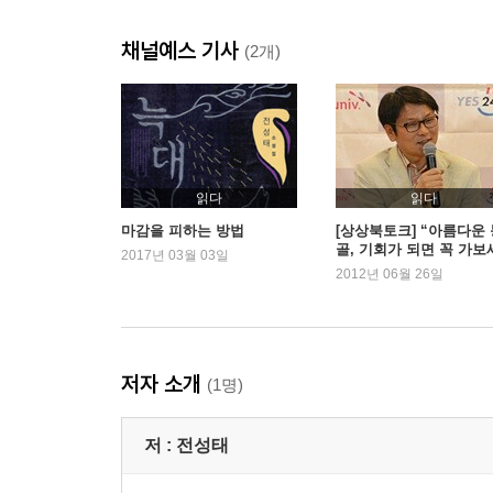
채널예스 기사
(2개)
읽다
읽다
마감을 피하는 방법
[상상북토크] “아름다운 
골, 기회가 되면 꼭 가보
2017년 03월 03일
요” -『조드』김형수
2012년 06월 26일
저자 소개
(1명)
저 :
전성태