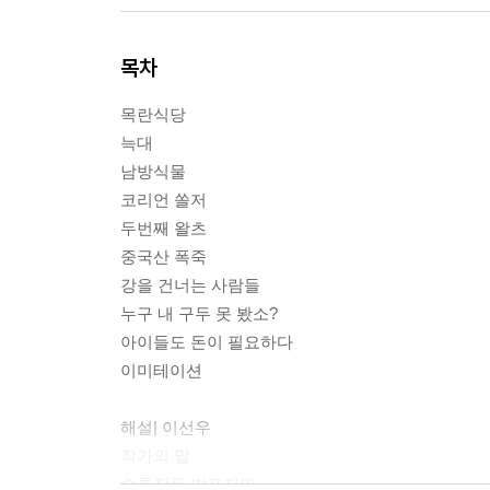
목차
목란식당
늑대
남방식물
코리언 쏠저
두번째 왈츠
중국산 폭죽
강을 건너는 사람들
누구 내 구두 못 봤소?
아이들도 돈이 필요하다
이미테이션
해설| 이선우
작가의 말
수록작품 발표지면