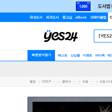
국내도서
외국도서
중고샵
eBook
크레마클럽
C
빠른분야찾기
베스트
신상품
이벤트
바이백
매
웰컴
CD/LP
클래식
보컬
보컬 (수