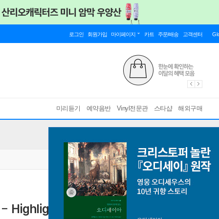
로그인
회원가입
마이페이지
카트
주문/배송
고객센터
Gl
미리듣기
예약음반
Vinyl전문관
스타샵
해외구매
 - Highlights) [2016 카탈로그 포함 한정