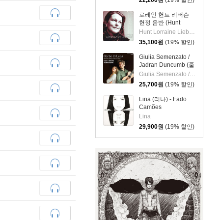
22,200
원
(19% 할인)
로레인 헌트 리버슨
헌정 음반 (Hunt
Lorraine Lieberson
Hunt Lorraine Lieberson
Tribute)
35,100
원
(19% 할인)
Giulia Semenzato /
Jadran Duncumb (줄
리아 세멘자토 / 자드
Giulia Semenzato / Jadran Duncumb
란 둔쿰브) - 낭만 가
25,700
원
(19% 할인)
곡과 칸초네타
(Romantics Songs
Lina (리나) - Fado
And Canzonette)
Camões
Lina
29,900
원
(19% 할인)