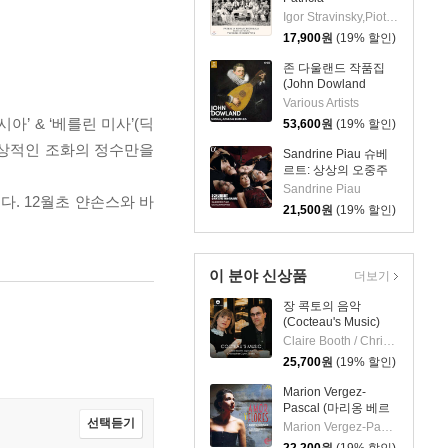
Kopatchinskaja 차이
Igor Stravinsky,Piotr I. Tchaikovsky,Patricia Kopatchinskaja,Teodor Currentzis,MusicAeterna
코프스키: 바이올린
17,900
원
(19% 할인)
협주곡 / 스트라빈스
키: 결혼 - 테오도르 쿠
존 다울랜드 작품집
렌치스
(John Dowland
Songs) [10CD 박스
Various Artists
세트]
’ & ‘베를린 미사’(딕
53,600
원
(19% 할인)
 환상적인 조화의 정수만을
Sandrine Piau 슈베
르트: 상상의 오중주
(Schubert: Quintette
Sandrine Piau
. 12월초 얀손스와 바
imaginaire)
21,500
원
(19% 할인)
이 분야 신상품
더보기
장 콕토의 음악
(Cocteau's Music)
Claire Booth / Christopher Glynn
25,700
원
(19% 할인)
Marion Vergez-
Pascal (마리옹 베르
선택듣기
제-파스칼) - 사랑과
Marion Vergez-Pascal
꽃 (Amor Y Flores)