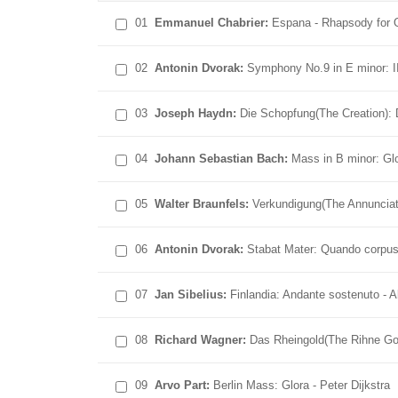
01
Emmanuel Chabrier:
Espana - Rhapsody for 
02
Antonin Dvorak:
Symphony No.9 in E minor: II
03
Joseph Haydn:
Die Schopfung(The Creation): 
04
Johann Sebastian Bach:
Mass in B minor: Glor
05
Walter Braunfels:
Verkundigung(The Annunciatio
06
Antonin Dvorak:
Stabat Mater: Quando corpus
07
Jan Sibelius:
Finlandia: Andante sostenuto - 
08
Richard Wagner:
Das Rheingold(The Rihne Gol
09
Arvo Part:
Berlin Mass: Glora - Peter Dijkstra