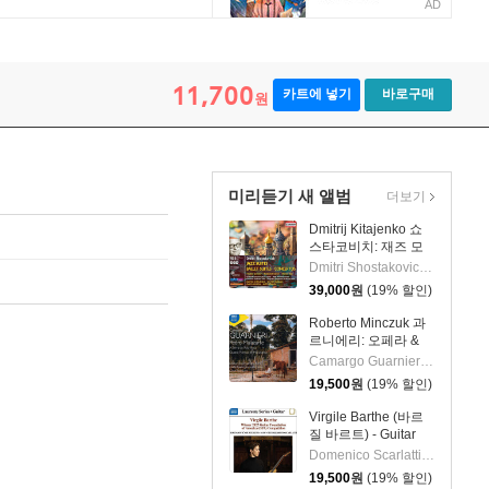
AD
11,700
카트에 넣기
바로구매
원
미리듣기 새 앨범
더보기
Dmitrij Kitajenko 쇼
스타코비치: 재즈 모
음곡, 발레 모음곡, 협
Dmitri Shostakovich 작곡 외 6명
주곡들
39,000
원
(19% 할인)
(Shostakovich: Jazz
Suite; Ballet Suites;
Roberto Minczuk 과
Concertos)
르니에리: 오페라 &
관현악 작품집
Camargo Guarnieri 작곡 외 2명
(Guarnieri: Pedro
19,500
원
(19% 할인)
Malazarte)
Virgile Barthe (바르
질 바르트) - Guitar
Recital (기타 리사이
Domenico Scarlatti 작곡 외 5명
틀)
19,500
원
(19% 할인)