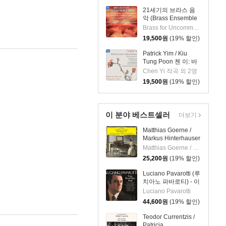
21세기의 브라스 음
악 (Brass Ensemble
Music - 21st Century)
Brass for Uncommon Times 실내악
19,500
원
(19% 할인)
Patrick Yim / Kiu
Tung Poon 첸 이: 바
이올린, 비올라, 피아
Chen Yi 작곡 외 2명
노 작품집 (Chen Yi:
19,500
원
(19% 할인)
Works For Violin,
Viola And Piano)
이 분야 베스트셀러
더보기
Matthias Goerne /
Markus Hinterhauser
슈만: 황혼 (가곡집)
Matthias Goerne / Markus Hinterhauser
(Schumann:
25,200
원
(19% 할인)
Zwielicht)
Luciano Pavarotti (루
치아노 파바로티) - 이
탈리아 오페라 리마스
Luciano Pavarotti
터 (Tenor Arias From
44,600
원
(19% 할인)
Italian Opera) [LP]
Teodor Currentzis /
Patricia