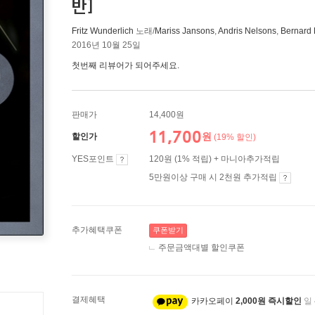
반]
Fritz Wunderlich
노래/
Mariss Jansons
,
Andris Nelsons
,
Bernard 
2016년 10월 25일
첫번째 리뷰어가 되어주세요.
판매가
14,400원
11,700
원
할인가
(19% 할인)
YES포인트
120원 (1% 적립) + 마니아추가적립
5만원이상 구매 시 2천원 추가적립
추가혜택쿠폰
쿠폰받기
주문금액대별 할인쿠폰
결제혜택
카카오페이
2,000원 즉시할인
일