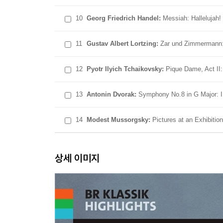
10
Georg Friedrich Handel:
Messiah: Hallelujah! 
11
Gustav Albert Lortzing:
Zar und Zimmermann: 
12
Pyotr Ilyich Tchaikovsky:
Pique Dame, Act II:
13
Antonin Dvorak:
Symphony No.8 in G Major: II
14
Modest Mussorgsky:
Pictures at an Exhibitio
상세 이미지