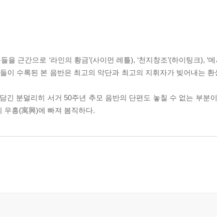
근간으로 ‘라인의 황금’(사이먼 레틀), ‘천지창조’(하이팅크), ‘메시아
 대표작들이 수록된 본 음반은 최고의 악단과 최고의 지휘자가 빚어내는
 분덜리히 서거 50주년 추모 음반의 단편도 놓칠 수 없는 부분이다
 우흥(寓興)에 빠져 봄직하다.