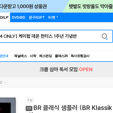
D/LP
DVD/BD
문구
/GIFT
티켓
장안내
채널예스
사락
예스펀딩
클래스24
독서유형검사
RBTI Lab
독서유형검사
크클 심야 독서 모임
OPEN
입)
수입
BR 클래식 샘플러 (BR Klassik
CD