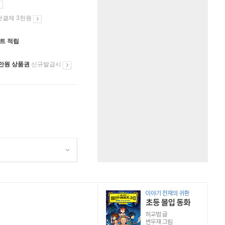
첫결제 3천원
인트 적립
만원 상품권
신규발급시