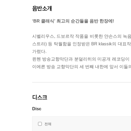
음반소개
‘BR 클래식’ 최고의 순간들을 음반 한장에!
시벨리우스, 드보르작 작품을 비롯한 얀손스의 녹음들을 
스트라) 등 탁월함을 인정받은 BR klassik의
가렸다.
뮌헨 방송교향악단과 분덜리히의 미공개 레코딩이 담긴
이에른 방송 교향악단의 세 번째 내한에 앞서 이들의
디스크
Disc
전체