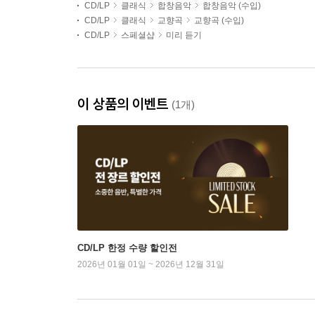
CD/LP
클래식
합창음악
합창음악 (수입)
CD/LP
클래식
교향곡
교향곡 (수입)
CD/LP
스페셜샵
미리 듣기
이 상품의 이벤트
(1개)
CD/LP 한정 수량 할인전
2026년 01월 01일 ~ 2026년 12월 31일