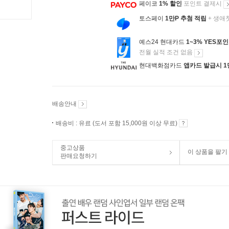
페이코
1% 할인
포인트 결제시
토스페이
1만P 추첨 적립
+ 생애
예스24 현대카드
1~3% YES포
전월 실적 조건 없음
현대백화점카드
앱카드 발급시 1
배송안내
배송비 : 유료 (도서 포함 15,000원 이상 무료)
중고상품
이 상품을 팔기
판매요청하기