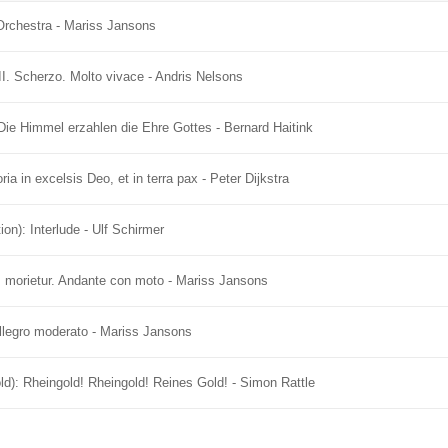
Orchestra - Mariss Jansons
I. Scherzo. Molto vivace - Andris Nelsons
Die Himmel erzahlen die Ehre Gottes - Bernard Haitink
ia in excelsis Deo, et in terra pax - Peter Dijkstra
n): Interlude - Ulf Schirmer
 morietur. Andante con moto - Mariss Jansons
Allegro moderato - Mariss Jansons
d): Rheingold! Rheingold! Reines Gold! - Simon Rattle