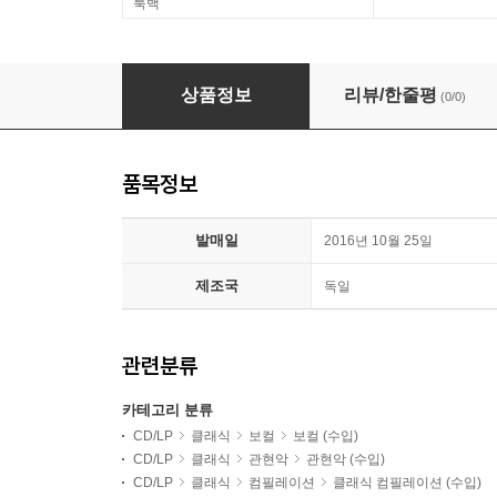
룩백
BR 클래식 샘플러 (BR Klassik - Highlights
상품정보
리뷰/한줄평
(0/0)
품목정보
발매일
2016년 10월 25일
제조국
독일
관련분류
카테고리 분류
CD/LP
클래식
보컬
보컬 (수입)
CD/LP
클래식
관현악
관현악 (수입)
CD/LP
클래식
컴필레이션
클래식 컴필레이션 (수입)