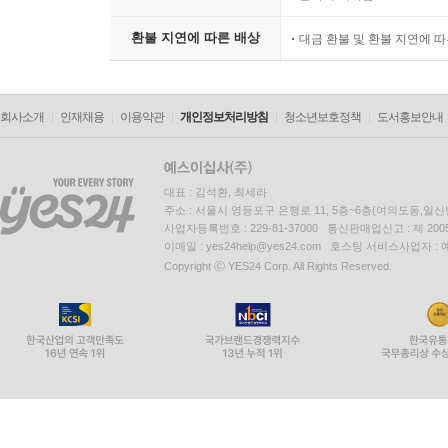
환불 지연에 따른 배상
대금 환불 및 환불 지연에 
회사소개
인재채용
이용약관
개인정보처리방침
청소년보호정책
도서홍보안내
대표 : 김석환, 최세라
주소 : 서울시 영등포구 은행로 11, 5층~6층(여의도동,일신
사업자등록번호 : 229-81-37000 통신판매업신고 : 제 200
이메일 : yes24help@yes24.com 호스팅 서비스사업자 :
Copyright ⓒ YES24 Corp. All Rights Reserved.