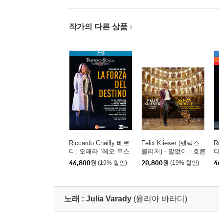
작가의 다른 상품
Riccardo Chailly 베르
Felix Klieser (펠릭스
R
디: 오페라 `레오 무스
클리저) - 말없이 : 호른
디
카토` (Verdi: Opera `La
으로 연주하는 이탈리
r
46,800
원
(19% 할인)
20,800
원
(19% 할인)
4
Forza Del Destino`)
아 아리아 (Senza Parol
e : Italian Arias for Hor
n by Puccini, Verdi, Ro
ssini and others)
노래 :
Julia Varady
(율리아 바라디)