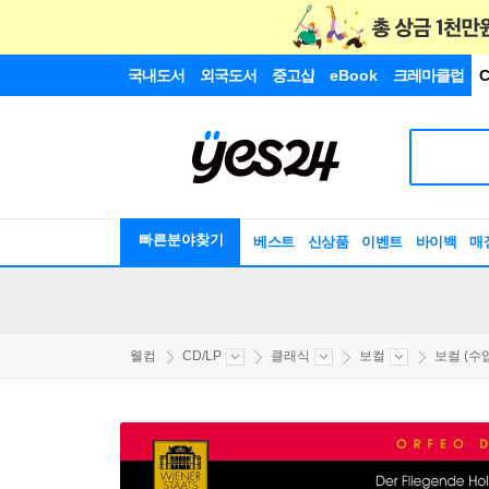
국내도서
외국도서
중고샵
eBook
크레마클럽
C
빠른분야찾기
베스트
신상품
이벤트
바이백
매
웰컴
CD/LP
클래식
보컬
보컬 (수