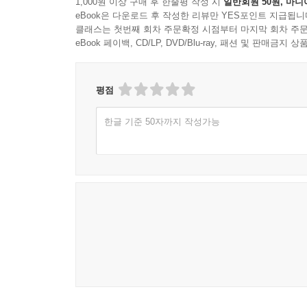
1,000원 이상 구매 후 한줄평 작성 시
일반회원 50원, 마니
eBook은 다운로드 후 작성한 리뷰만 YES포인트 지급됩니
클래스는 첫번째 회차 주문확정 시점부터 마지막 회차 주문
eBook 페이백, CD/LP, DVD/Blu-ray, 패션 및 판매금
평점
한글 기준 50자까지 작성가능