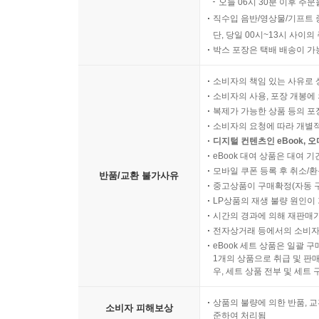
오늘 06시 30분 이후 주문
직수입 음반/영상물/기프트 
단, 당일 00시~13시 사이
박스 포장은 택배 배송이 가
소비자의 책임 있는 사유로 
소비자의 사용, 포장 개봉에 
복제가 가능한 상품 등의 포장을 
소비자의 요청에 따라 개별
디지털 컨텐츠인 eBook, 
eBook 대여 상품은 대여 기
모바일 쿠폰 등록 후 취소/환
반품/교환 불가사유
중고상품이 구매확정(자동 
LP상품의 재생 불량 원인이 기
시간의 경과에 의해 재판매가
전자상거래 등에서의 소비자
eBook 세트 상품은 일괄 
1개의 상품으로 취급 및 판매
우, 세트 상품 전부 및 세트
상품의 불량에 의한 반품, 교
소비자 피해보상
준하여 처리됨