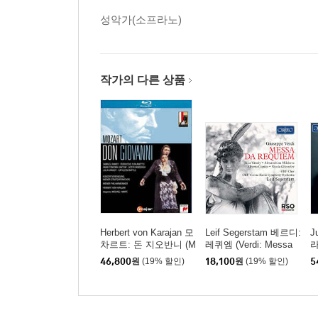
성악가(소프라노)
작가의 다른 상품
Herbert von Karajan 모
Leif Segerstam 베르디:
J
차르트: 돈 지오반니 (M
레퀴엠 (Verdi: Messa
라
ozart: Don Giovanni, K
Da Requiem)
(
46,800
원
(19% 할인)
18,100
원
(19% 할인)
5
527)