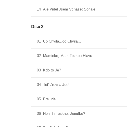
14
Ale Videl Jsem Vchazet Sohaje
Disc 2
01
Co Chvila...co Chvila...
02
Mamicko, Mam Tezkou Hlavu
03
Kdo to Je?
04
Tot' Zrovna Jde!
05
Prelude
06
Neni Ti Teskno, Jenufko?