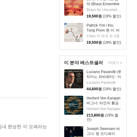
악 (Brass Ensemble
Music - 21st Century)
Brass for Uncommon Times 실내악
19,500
원
(19% 할인)
Patrick Yim / Kiu
Tung Poon 첸 이: 바
이올린, 비올라, 피아
Chen Yi 작곡 외 2명
노 작품집 (Chen Yi:
19,500
원
(19% 할인)
Works For Violin,
Viola And Piano)
이 분야 베스트셀러
더보기
Luciano Pavarotti (루
치아노 파바로티) - 이
탈리아 오페라 리마스
Luciano Pavarotti
터 (Tenor Arias From
44,600
원
(19% 할인)
Italian Opera) [LP]
Herbert Von Karajan
바그너: 라인의 황금
(Wagner: Das
Herbert Von Karajan
Rheingold) [3LP]
213,800
원
(19% 할
인)
침내 완성한 이 오페라는
Joseph Swensen 바
그너: 링 오디세이