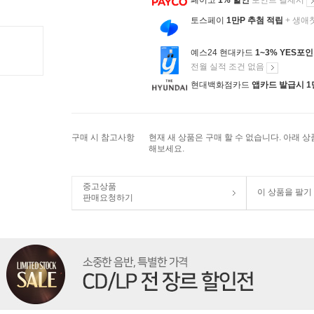
페이코
1% 할인
포인트 결제시
토스페이
1만P 추첨 적립
+ 생애
예스24 현대카드
1~3% YES포
전월 실적 조건 없음
현대백화점카드
앱카드 발급시 1
구매 시 참고사항
현재 새 상품은 구매 할 수 없습니다. 아래 
해보세요.
중고상품
이 상품을 팔기
판매요청하기