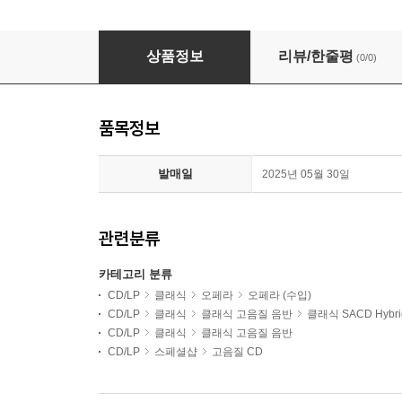
Simon Rattle 야나체크: 예누파 (Janacek: Jenuf
상품정보
리뷰/한줄평
(0/0)
품목정보
발매일
2025년 05월 30일
관련분류
카테고리 분류
CD/LP
클래식
오페라
오페라 (수입)
CD/LP
클래식
클래식 고음질 음반
클래식 SACD Hybri
CD/LP
클래식
클래식 고음질 음반
CD/LP
스페셜샵
고음질 CD