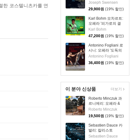
(Ring Odyssey)
Joseph Swensen
강렬한 코스텔니츠카를 연
29,900
원
(19% 할인)
Karl Bohm 모차르트:
오페라 '피가로의 결
혼' - 칼 뵘 (Mozart:
Karl Bohm
The Marriage of
47,200
원
(19% 할인)
Figaro)
Antonino Fogliani 로
시니: 오페라 '도둑의
기회' (Rossini:
Antonino Fogliani
L'Occasione fa il
36,400
원
(19% 할인)
Ladro)
이 분야 신상품
더보기
Roberto Minczuk 과
르니에리: 오페라 &
관현악 작품집
Roberto Minczuk
(Guarnieri: Pedro
19,500
원
(19% 할인)
Malazarte)
Sebastien Dauce 카
발리: 칼리스토
(Cavalli: La Calisto)
Sebastien Dauce