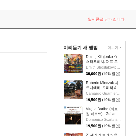
일시품절
상태입니다.
미리듣기 새 앨범
더보기
Dmitrij Kitajenko 쇼
스타코비치: 재즈 모
음곡, 발레 모음곡, 협
Dmitri Shostakovich 작곡 외 6명
주곡들
39,000
원
(19% 할인)
(Shostakovich: Jazz
Suite; Ballet Suites;
Roberto Minczuk 과
Concertos)
르니에리: 오페라 &
관현악 작품집
Camargo Guarnieri 작곡 외 2명
(Guarnieri: Pedro
19,500
원
(19% 할인)
Malazarte)
Virgile Barthe (바르
질 바르트) - Guitar
Recital (기타 리사이
Domenico Scarlatti 작곡 외 5명
틀)
19,500
원
(19% 할인)
21세기의 브라스 음