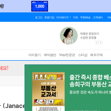
로그인
회원가입
마이페이지
카트
주문/배송
고객센터
Gl
미리듣기
예약음반
Vinyl전문관
스타샵
해외구매
세요!
Janacek: Jenufa) [SACD Hybrid]
[