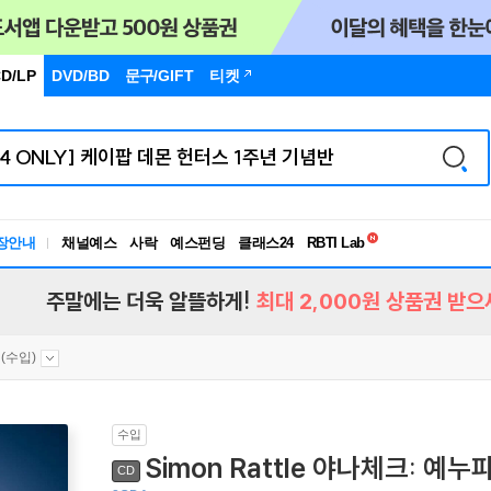
D/LP
DVD/BD
문구
/GIFT
티켓
독서유형검사
장안내
채널예스
사락
예스펀딩
클래스24
RBTI Lab
독서유형검사
주말에는 더욱 알뜰하게!
최대 2,000원 상품권 받으
(수입)
수입
Simon Rattle 야나체크: 예누파 (
CD