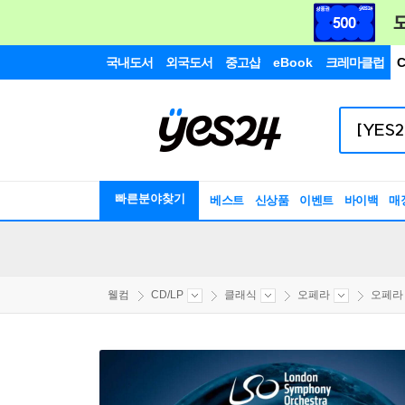
국내도서
외국도서
중고샵
eBook
크레마클럽
C
빠른분야찾기
베스트
신상품
이벤트
바이백
매
웰컴
CD/LP
클래식
오페라
오페라 