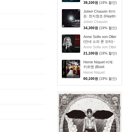
39,100
원
(19% 할인)
Julien Chauvin 하이
든: 천지창조 (Haydn:
La Création du
Julien Chauvin
monde)
34,300
원
(19% 할인)
Anne Sofie von Otter
(안네 소피 폰 오터) -
베를린! 베를린! 베를
Anne Sofie von Otter
린! – 카바레와 망명
21,100
원
(19% 할인)
(Berlin! Berlin! Berlin!
Kabarett Und Exil)
Herve Niquet 비제:
[SACD Hybrid]
카르멘 (Bizet:
Carmen) [3CD +
Herve Niquet
DVD]
60,100
원
(19% 할인)