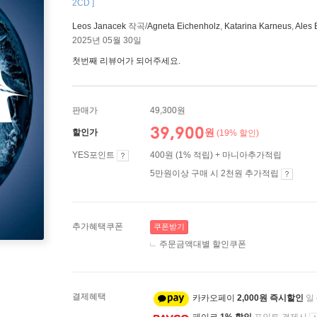
2CD ]
Leos Janacek
작곡/
Agneta Eichenholz
,
Katarina Karneus
,
Ales 
2025년 05월 30일
첫번째 리뷰어가 되어주세요.
판매가
49,300원
39,900
원
할인가
(19% 할인)
YES포인트
400원 (1% 적립) + 마니아추가적립
5만원이상 구매 시 2천원 추가적립
추가혜택쿠폰
쿠폰받기
주문금액대별 할인쿠폰
결제혜택
카카오페이
2,000원 즉시할인
일