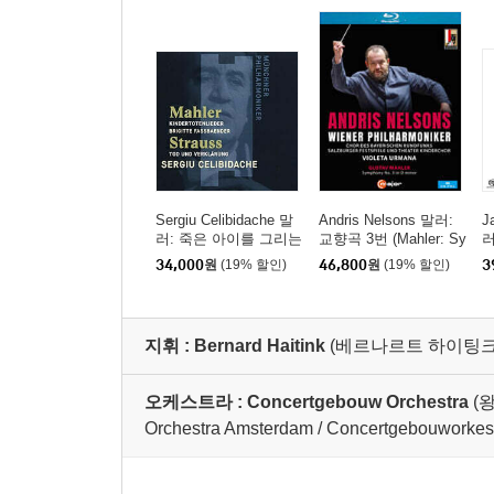
Sergiu Celibidache 말
Andris Nelsons 말러:
J
러: 죽은 아이를 그리는
교향곡 3번 (Mahler: Sy
러
노래 / R. 슈트라우스:
mphony No.3)
S
34,000
원
(19% 할인)
46,800
원
(19% 할인)
3
죽음과 변용 (Mahler: K
[
indertotenlieder, R. Str
auss: Death and Trans
figuration) [UHQCD]
지휘 :
Bernard Haitink
(베르나르트 하이팅크
오케스트라 :
Concertgebouw Orchestra
(
Orchestra Amsterdam / Concertgebouworkes