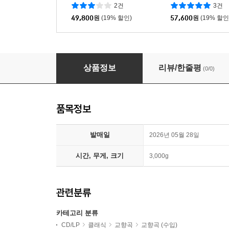
rehollie edition red) [레드 컬
ternational Frydery
2건
3건
러 LP]
Piano Competition) 
49,800
원
(19% 할인)
57,600
원
(19% 할인
Bernard Haitink 말러: 교향곡 5번, 10번 아다지오 (
상품정보
리뷰/한줄평
(0/0)
품목정보
발매일
2026년 05월 28일
시간, 무게, 크기
3,000g
관련분류
카테고리 분류
CD/LP
클래식
교향곡
교향곡 (수입)