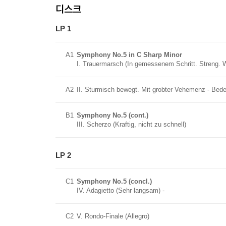
디스크
LP 1
A1
Symphony No.5 in C Sharp Minor
I. Trauermarsch (In gemessenem Schritt. Streng. Wi
A2
II. Sturmisch bewegt. Mit grobter Vehemenz - Bed
B1
Symphony No.5 (cont.)
III. Scherzo (Kraftig, nicht zu schnell)
LP 2
C1
Symphony No.5 (concl.)
IV. Adagietto (Sehr langsam) -
C2
V. Rondo-Finale (Allegro)