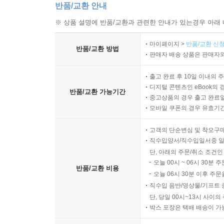
반품/교환 안내
※ 상품 설명에 반품/교환과 관련한 안내가 있는경우 아래 
마이페이지 >
반품/교환 신청
반품/교환 방법
판매자 배송 상품은 판매자와
출고 완료 후 10일 이내의 
디지털 콘텐츠인 eBook의 
반품/교환 가능기간
중고상품의 경우 출고 완료일
모바일 쿠폰의 경우 유효기간(
고객의 단순변심 및 착오구
직수입양서/직수입일서중 일
단, 아래의 주문/취소 조건인
오늘 00시 ~ 06시 30분 
반품/교환 비용
오늘 06시 30분 이후 주문
직수입 음반/영상물/기프트 
단, 당일 00시~13시 사이
박스 포장은 택배 배송이 가