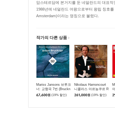
암스테르담에 본거지를 둔 네덜란드의 대표적
1988년에 네덜란드 여왕으로부터 왕립 칭호를 하
Amsterdam)이라는 명칭으로 불렸다.
작가의 다른 상품
Mariss Jansons 브루크
Nikolaus Harnoncourt
M
너: 교향곡 7번 (Bruckn
니콜라스 아르농쿠르 R
아
er: Symphony No.7) [2
CO 텔덱 녹음 전집 (Th
전
67,600
원
(19% 할인)
261,000
원
(19% 할인)
2
LP]
e Complete Teldec Rec
R
ordings) [박스세트]
h