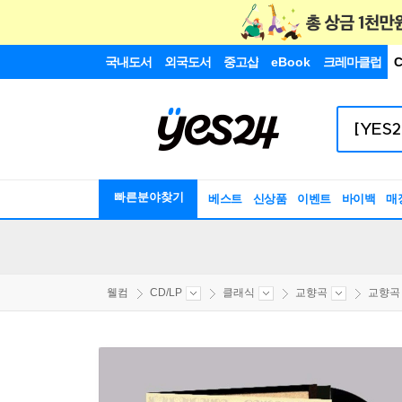
국내도서
외국도서
중고샵
eBook
크레마클럽
C
빠른분야찾기
베스트
신상품
이벤트
바이백
매
웰컴
CD/LP
클래식
교향곡
교향곡 