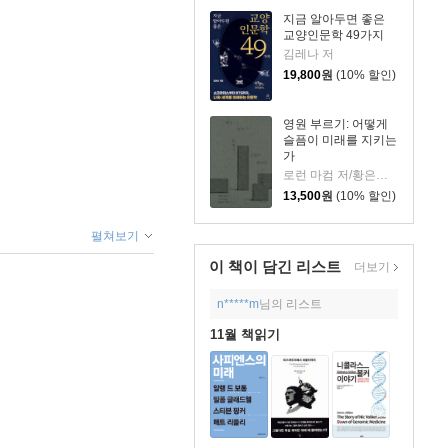
지금 알아두면 좋은
교양인문학 49가지
김레나 저
19,800
원
(10% 할인)
영원 부르기: 어떻게
슬픔이 미래를 지키는
가
로런 마컴 저/황은주 역
13,500
원
(10% 할인)
펼쳐보기
이 책이 담긴
리스트
더보기
n*****m
님의 리스트
11월 책읽기