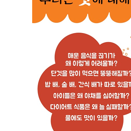
향신료의 역할
매운맛에 대한 착각과 진실
5장. 향 이야기
향의 비밀
향의 역할
향에 대한 착각과 진실
6장. 숨겨진 감각의 힘과 맛의 과학
맛은 미각과 후각이 전부일까
왜 뷔페는 생각보다 별로일까
맛으로 몸을 속일 수 있을까
알수록 과학적인 맛의 세계
7장. 감각, 착각, 환각 그리고 지각
감각의 비밀
지각의 비밀