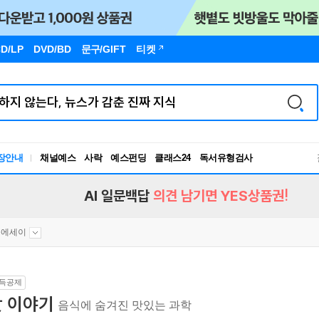
D/LP
DVD/BD
문구
/GIFT
티켓
독서유형검사
장안내
채널예스
사락
예스펀딩
클래스24
RBTI Lab
독서유형검사
AI 일문백답
의견 남기면 YES상품권!
문에세이
득공제
맛 이야기
음식에 숨겨진 맛있는 과학