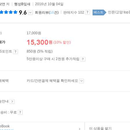
낙언
저
행성B잎새
2016년 10월 04일
9.6
인문/교양 top1
회원리뷰(
16
건)
판매지수 102
베스트
가
17,000원
15,300
원
매가
(10% 할인)
ES포인트
850원 (5% 적립)
5만원이상 구매 시 2천원 추가적립
제혜택
카드/간편결제 혜택을 확인하세요
송안내
송비 : 무료
eBook
이 상품을 팔기