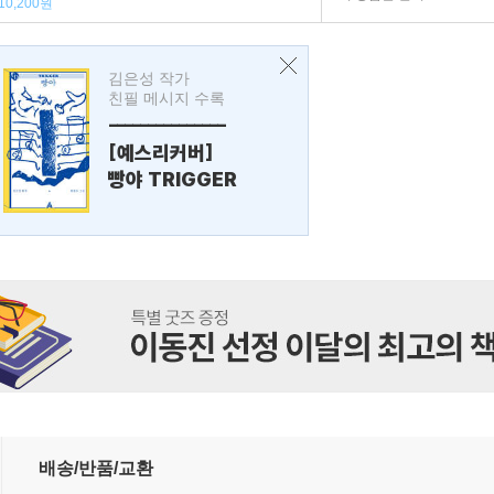
10,200원
김은성 작가
친필 메시지 수록
---------------
[예스리커버]
빵야 TRIGGER
배송/반품/교환