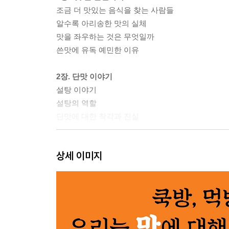
조금 더 맛있는 음식을 찾는 사람들
알수록 아리송한 맛의 실체
맛을 좌우하는 것은 무엇일까
쓴맛에 유독 예민한 이유
2장. 단맛 이야기
설탕 이야기
설탕의 역할
단맛에 대한 착각과 진실
3장. 짠맛 이야기
상세 이미지
소금 이야기
소금의 역할
짠맛에 대한 착각과 진실
4장. 매운맛 이야기
고추 이야기