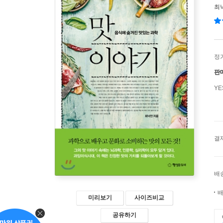
최
정
판
Y
결
배
배
미리보기
사이즈비교
공유하기