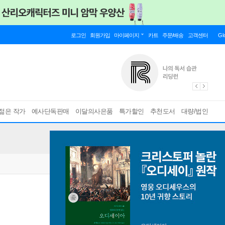
로그인
회원가입
마이페이지
카트
주문/배송
고객센터
Gl
젊은 작가
예사단독판매
이달의사은품
특가할인
추천도서
대량/법인