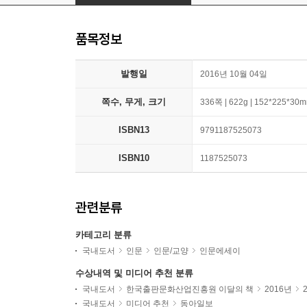
품목정보
발행일
2016년 10월 04일
쪽수, 무게, 크기
336쪽 | 622g | 152*225*30
ISBN13
9791187525073
ISBN10
1187525073
관련분류
카테고리 분류
국내도서
인문
인문/교양
인문에세이
수상내역 및 미디어 추천 분류
국내도서
한국출판문화산업진흥원 이달의 책
2016년
국내도서
미디어 추천
동아일보