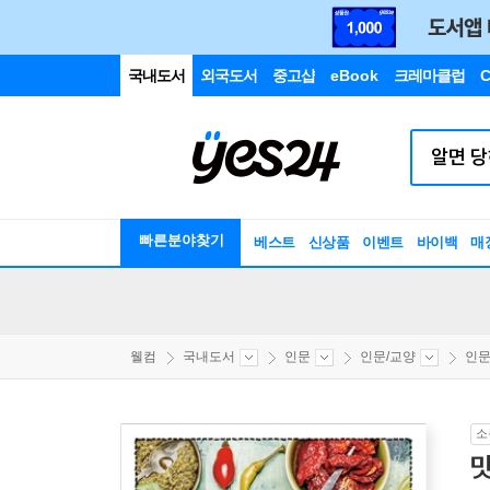
국내도서
외국도서
중고샵
eBook
크레마클럽
C
빠른분야찾기
베스트
신상품
이벤트
바이백
매
웰컴
국내도서
인문
인문/교양
인
소