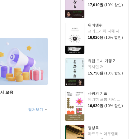
17,010
원
(10% 할인)
위버멘쉬
프리드리히 니체 저/어나니머스 역
16,020
원
(10% 할인)
유럽 도시 기행 2
유시민 저
15,750
원
(10% 할인)
도서 모음
사랑의 기술
에리히 프롬 저/강주헌 역
16,920
원
(10% 할인)
펼쳐보기
명상록
마르쿠스 아우렐리우스 저/박문재 역