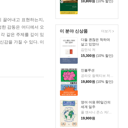
10,800
원
(10% 할인)
게 끌어내고 표현하는지,
정한 감동은 어디에서 오
이 분야 신상품
더보기
미각 같은 주제를 깊이 있
다들 괜찮은 척하며
신감을 가질 수 있다. 이
살고 있었다
김민식 저
15,300
원
(10% 할인)
인볼루션
공라오 컬렉티브 저/홍명교 역
19,800
원
(10% 할인)
영어 어원 80일간의
세계 일주
폴 앤서니 존스 저/고정아 역
19,900
원