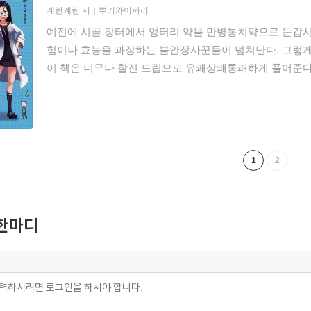
계란계란
저
뿌리와이파리
예전에 시골 장터에서 엉터리 약을 만병통치약으로 둔갑시
험이나 효능을 과장하는 불안장사꾼들이 넘쳐난다. 그렇게 
이 책은 너무나 찰진 드립으로 유쾌상쾌통쾌하게 풀어준다
1
2
한마디