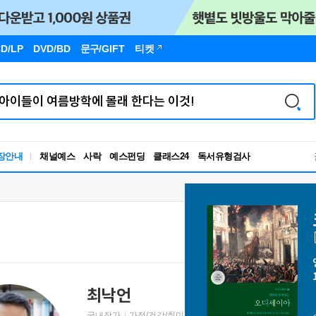
D/LP
DVD/BD
문구
/GIFT
티켓
독서유형검사
장안내
채널예스
사락
예스펀딩
클래스24
RBTI Lab
독서유형검사
최낙언
국내작가
가정/건강/취미 저자