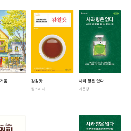
즐거움
감칠맛
사과 향은 없다
헬스레터
예문당