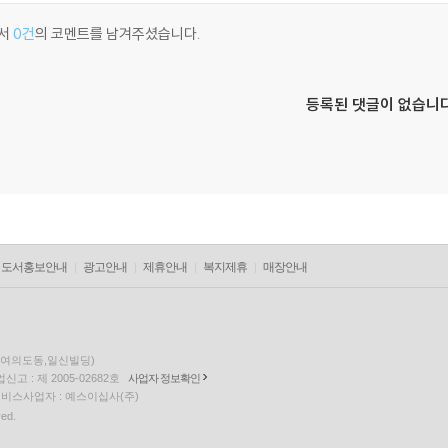
서
0건
의 코멘트를 남겨주셨습니다.
등록된 댓글이 없습니다
도서홍보안내
광고안내
제휴안내
복지제휴
매장안내
층(여의도동,일신빌딩)
고 : 제 2005-02682호
사업자 정보확인
팅 서비스사업자 : 예스이십사(주)
ved.