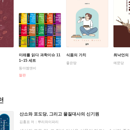
미래를 읽다 과학이슈 11
식품의 가치
최낙언의 
1~15 세트
좋은땅
예문당
동아엠앤비
절판
천
산소와 포도당, 그리고 물질대사의 신기원
김홍표
저
뿌리와이파리