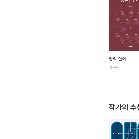
향의 언어
예문당
작가의 추