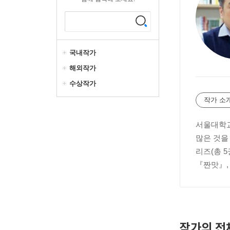
국내작가
해외작가
수상작가
작가 소
서울대학교
많은 것을
리즈(총 
『짠맛』,
작가의 전