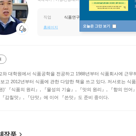
직업
식품연구가
오늘은 그만 보기
홈페이지
개
와 대학원에서 식품공학을 전공하고 1988년부터 식품회사에 근무하
 보고 2012년부터 식품에 관한 다양한 책을 쓰고 있다. 저서로는 식
5권)’ 『식품의 원리』, 『물성의 기술』, 『맛의 원리』, 『향의 언어
 『감칠맛』, 『단맛』에 이어 『쓴맛』도 준비 중이다.
체작품