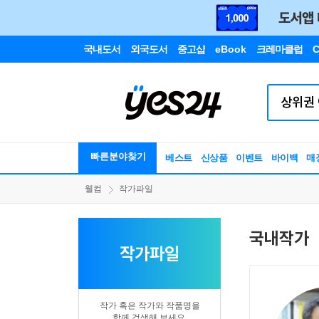
국내도서
외국도서
중고샵
eBook
크레마클럽
C
빠른분야찾기
베스트
신상품
이벤트
바이백
매
웰컴
작가파일
국내작가
작가파일
작가 혹은 작가와 작품명을
함께 검색해 보세요.