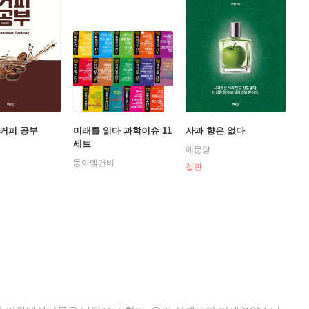
커피 공부
미래를 읽다 과학이슈 11
사과 향은 없다
세트
예문당
동아엠앤비
절판