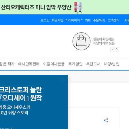
로그인
회원가입
마이페이지
카트
주문/배송
고객센터
Gl
젊은 작가
예사단독판매
이달의사은품
특가할인
추천도서
대량/법인