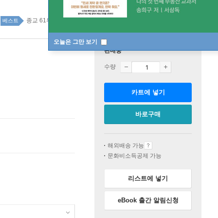
종교 61위
종교 top20 29주
베스트
오늘은 그만 보기
판매중
수량
카트에 넣기
바로구매
해외배송 가능
문화비소득공제 가능
리스트에 넣기
eBook 출간 알림신청