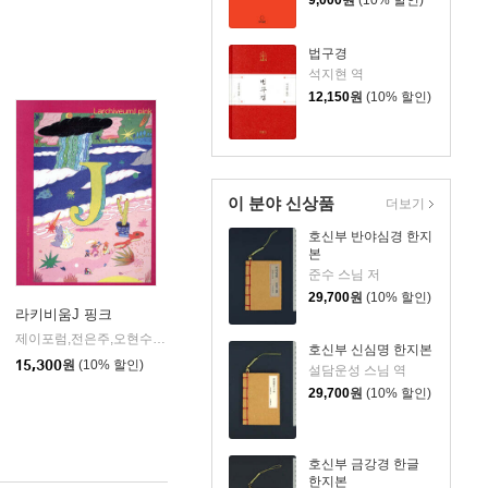
9,000
원
(10% 할인)
법구경
석지현 역
12,150
원
(10% 할인)
이 분야 신상품
더보기
호신부 반야심경 한지
본
준수 스님 저
29,700
원
(10% 할인)
라키비움J 핑크
제이포럼,전은주,오현수,이시내,임민정,용희진,하예라,박재연,이경은,조이스박 공저
호신부 신심명 한지본
15,300
원
(10% 할인)
설담운성 스님 역
29,700
원
(10% 할인)
호신부 금강경 한글
한지본