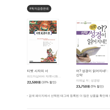
#독자검증완료
티벳 사자의 서
어? 성경이 읽어지네! :
신약
파드마삼바바 저/류시화 역
정신세계사
|
이애실 저
성경방
|
22,500
원
(10% 할인)
23,750
원
(5% 할인)
검색 페이지에서 선택된 태그에 등록된 더 많은 상품을 확인해 