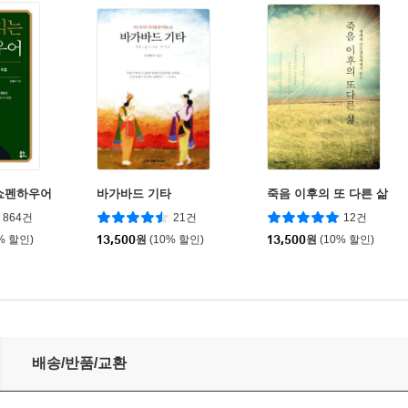
쇼펜하우어
바가바드 기타
죽음 이후의 또 다른 삶
864건
21건
12건
% 할인)
13,500
원
(10% 할인)
13,500
원
(10% 할인)
배송/반품/교환