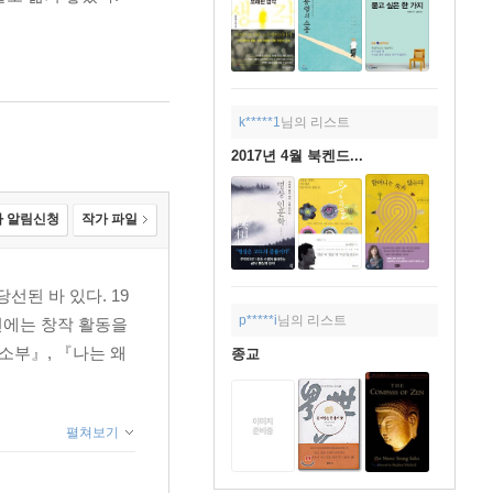
k*****1
님의 리스트
2017년 4월 북켄드...
 알림신청
작가 파일
선된 바 있다. 19
p*****i
님의 리스트
0년에는 창작 활동을
소부』, 『나는 왜
종교
펼쳐보기