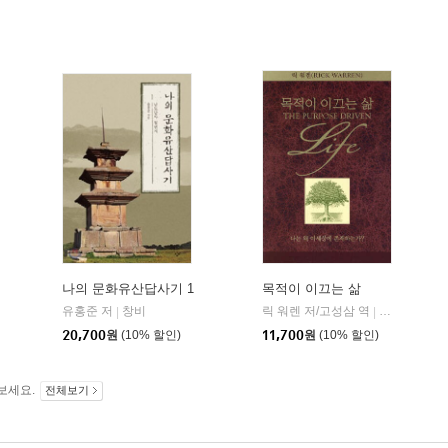
나의 문화유산답사기 1
목적이 이끄는 삶
유홍준 저
창비
릭 워렌 저/고성삼 역
디모데
|
|
20,700
원
(10% 할인)
11,700
원
(10% 할인)
보세요.
전체보기