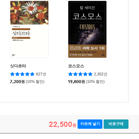
싯다르타
코스모스
827건
2,302건
7,200
원
(10% 할인)
19,800
원
(10% 할인)
22,500
카트에 넣기
바로구매
원