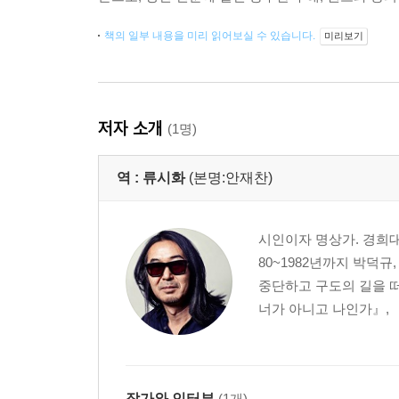
책의 일부 내용을 미리 읽어보실 수 있습니다.
미리보기
저자 소개
(1명)
역 :
류시화
(본명:안재찬)
시인이자 명상가. 경희대
80~1982년까지 박덕규
중단하고 구도의 길을 떠
너가 아니고 나인가』, 『
작가와 인터뷰
(1개)