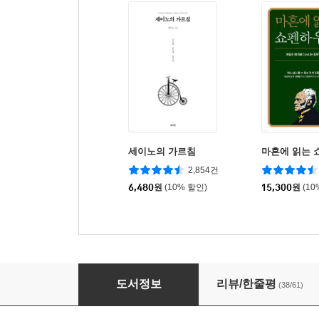
세이노의 가르침
마흔에 읽는 
2,854건
6,480
원
(10% 할인)
15,300
원
(10
티벳 사자의 서
도서정보
리뷰/한줄평
(38/61)