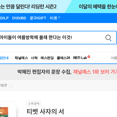
D/LP
DVD/BD
문구
/GIFT
티켓
독서유형검사
장안내
채널예스
사락
예스펀딩
클래스24
RBTI Lab
여
독서유형검사
박혜진 편집자의 문장 수집,
채널예스 1화 보러 가
/법문
소득공제
티벳 사자의 서