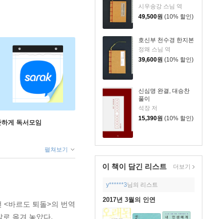
시우송강 스님 역
49,500
원
(10% 할인)
호신부 천수경 한지본
정왜 스님 역
39,600
원
(10% 할인)
신심명 완결, 대승찬
풀이
석장 저
15,390
원
(10% 할인)
꾸준하게 독서모임
펼쳐보기
이 책이 담긴
리스트
더보기
y******3
님의 리스트
2017년 3월의 인연
 <바르도 퇴돌>의 번역
말로 옮겨 놓았다.