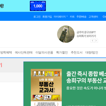
로그인
회원가입
마이페이지
카트
주문/배송
고객센터
Gl
름방학혜택
예사단독판매
이달의사은품
특가할인
추천도서
대량/법인
기