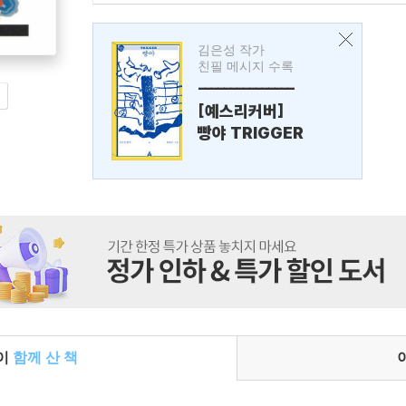
김은성 작가
친필 메시지 수록
---------------
[예스리커버]
빵야 TRIGGER
들이
함께 산 책