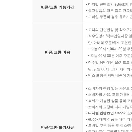
디지털 콘텐츠인 eBook의 
반품/교환 가능기간
중고상품의 경우 출고 완료일
모바일 쿠폰의 경우 유효기간(
고객의 단순변심 및 착오구
직수입양서/직수입일서중 일
단, 아래의 주문/취소 조건인
오늘 00시 ~ 06시 30분 
반품/교환 비용
오늘 06시 30분 이후 주문
직수입 음반/영상물/기프트 
단, 당일 00시~13시 사이
박스 포장은 택배 배송이 가
소비자의 책임 있는 사유로 
소비자의 사용, 포장 개봉에 
복제가 가능한 상품 등의 포장을 
소비자의 요청에 따라 개별
디지털 컨텐츠인 eBook, 
eBook 대여 상품은 대여 기
모바일 쿠폰 등록 후 취소/환
반품/교환 불가사유
중고상품이 구매확정(자동 