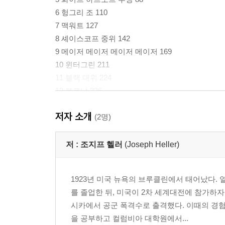
6 헝그리 조 110
7 맥워트 127
8 셰이스코프 중위 142
9 메이저 메이저 메이저 메이저 169
10 윈터그린 211
11 블랙 대위 224
12 볼로냐 236
13 ??드 커벌리 소령 261
저자 소개
14 키드 샘슨 277
(2명)
15 필트차드와 렌 286
16 루치아나 300
저 :
조지프 헬러
(Joseph Heller)
17 하얀 군인 324
18 무엇이나 둘로 보이던 군인 344
1923년 미국 뉴욕의 브루클린에서 태어났다.
19 캐스카트 대령 363
를 졸업한 뒤, 미국이 2차 세계대전에 참가하
20 휘트콤 상등병 382
시카에서 공군 폭격수로 출격했다. 이때의 경험
21 드리들 장군 400
을 공부하고 컬럼비아 대학원에서...