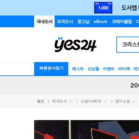
국내도서
외국도서
중고샵
eBook
크레마클럽
C
빠른분야찾기
베스트
신상품
이벤트
바이백
매
20
웰컴
국내도서
소설/시/희곡
영미소설