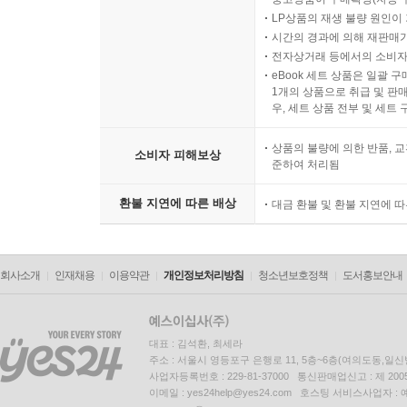
LP상품의 재생 불량 원인이 기
시간의 경과에 의해 재판매가
전자상거래 등에서의 소비자
eBook 세트 상품은 일괄 
1개의 상품으로 취급 및 판매
우, 세트 상품 전부 및 세트
상품의 불량에 의한 반품, 교
소비자 피해보상
준하여 처리됨
환불 지연에 따른 배상
대금 환불 및 환불 지연에 
회사소개
인재채용
이용약관
개인정보처리방침
청소년보호정책
도서홍보안내
대표 : 김석환, 최세라
주소 : 서울시 영등포구 은행로 11, 5층~6층(여의도동,일신
사업자등록번호 : 229-81-37000 통신판매업신고 : 제 200
이메일 : yes24help@yes24.com 호스팅 서비스사업자 :