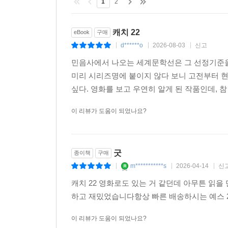
(catch)’이라는 의미로 활용한 암시 용법이었고, 
1
2
「22항 속임수는 탁월한 월척이다」 역시 비슷한
꼼짝달싹 못하게 만드는 ‘함정’과 ‘올가미’와 ‘
캐치 22
eBook
구매
까다롭기 짝이 없는 “함정이 있는 난관”이나, 전염
d******o
2026-08-03
신고
|
|
|
구호’까지 함축한다.
민음사에서 나오는 세계문학선은 그 선정기준을
영어권에서 모순에 가득 찬 관료제도 따위를 일컫는 
미리 시리즈명에 붙이지 않다 보니 고전부터 현
동음이의 기법으로 쓰였다. 말하자면 Catch-22의 순
싶다. 영화를 보고 우연히 알게 된 작품인데, 참
news)과 나쁜 소식(bad news) 가운데 어느 쪽
라고도 한다. 당근과 채찍의 선동적 설득에서 사탕발
이 리뷰가 도움이 되었나요?
이런 말장난은 영문 글쓰기에서 간접 비유, 직접 비
의미가 뒤엉켜 난장을 벌이는 표현으로, 실제로는 
헬러는 1941년 6월 에이브러햄 링컨 고등학교를
굿
종이책
구매
그래서 그는 단편 소설 몇 편을 발표하여 호평을 
m***********s
2026-04-14
신
|
|
|
코르시카로 가서는 프랑스와 이탈리아로 출격을 나갔
캐치 22 영화로도 있는 거 같던데 아무튼 읽을
《뉴욕 타임스》에서 밝혔듯이, 그는 서른일곱 회의
하고 재밌었습니다항상 빠른 배송하시는 예스 2
놀이라도 하는 기분이었다. 나는 할리우드 영화에
반격을 가해 오지 않아 처음에는 크게 실망했을 
이 리뷰가 도움이 되었나요?
다음부터는 ‘즐거움’이 갑자기 사라졌다. 그리고 그