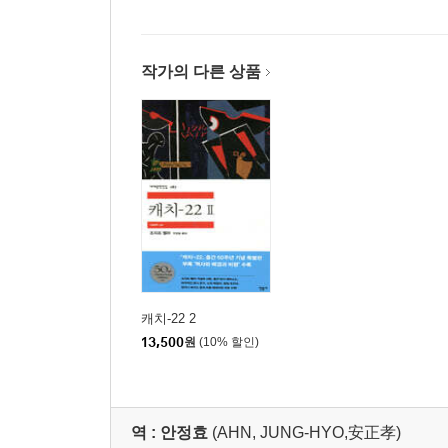
역사와 배경과 비평 1부: 『캐치-22』의 뒷이야기
캐치 22의 탄생 비화/조너선 R. 엘러 431
『캐치-22』라는 대어를 낚아 올리기/조지프 헬러 4
작가의 다른 상품
1994년 판 『캐치-22』의 서문/조지프 헬러 459
캐치-22 2
13,500
원
(10% 할인)
역 :
안정효
(AHN, JUNG-HYO,安正孝)