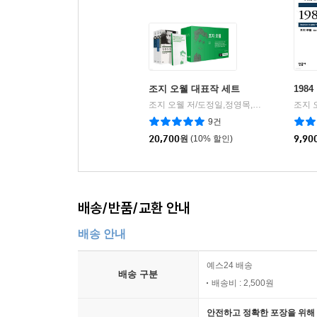
조지 오웰 대표작 세트
1984
조지 오웰 저/도정일,정영목,정회성 역
조지 
민음
|
9건
20,700
원
(10% 할인)
9,90
배송/반품/교환 안내
배송 안내
예스24 배송
배송 구분
배송비 : 2,500원
안전하고 정확한 포장을 위해 