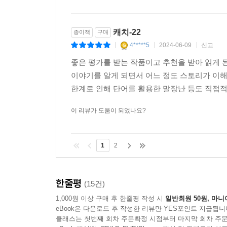
회부된 사람은 어째서 자기가 그런 처벌을 받아야 
관측하느라고 바쁘다.
캐치-22
종이책
구매
이처럼 희극적인 장면들이 웃음을 유발하면서 이어
4*****5
2024-06-09
신고
등 갖은 소동을 벌이며 부조리한 상황에 저항한
|
|
|
무력화하며, 단순히 희극적으로 보였던 상황 이
좋은 평가를 받는 작품이고 추천을 받아 읽게 
속에서 요사리안의 동료들은 하나둘 비참한 죽음
이야기를 알게 되면서 어느 정도 스토리가 이해
한가운데 놓이게 된다. 이제 그는 체제에 굴복함으
한계로 인해 단어를 활용한 말장난 등도 직접적
것인가를 놓고 선택해야만 한다.
이 리뷰가 도움이 되었나요?
■ 분열과 반복을 통해 주제를 부각하는 포스트모
1
2
조지프 헬러가 『캐치-22』를 발표할 당시 미국은 
공포와 광기뿐 아니라, 만연한 매카시즘적 마녀사냥
한줄평
(15건)
불안의 잣대로 세계를 재단하는 인물들이 다수 나
1,000원 이상 구매 후 한줄평 작성 시
일반회원 50원, 마니
횟수를 자꾸만 올려 부하들의 고통과 죽음을 초래
eBook은 다운로드 후 작성한 리뷰만 YES포인트 지급됩니
매도하며 증오한다.
클래스는 첫번째 회차 주문확정 시점부터 마지막 회차 주문