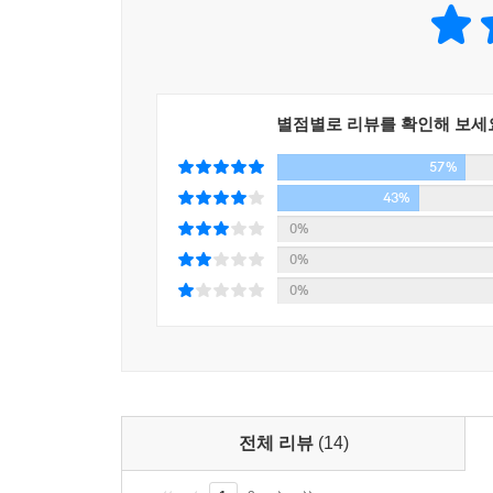
《타임》이 선정한 현대 100대 영문 소설의 하나로 꼽히
보통명사가 되어 사전에 등재되었다. 또 2차 세계
고발함으로써 베트남전쟁에 반대하는 젊은이들 사이
별점별로 리뷰를 확인해 보세
■ Catch-22가 도대체 무엇일까
57%
50주년 판에 실린 ‘역사와 배경과 비평’으로 살펴
43%
0%
“물론 함정(catch)이 있지. (……) 캐치-22가 있으니
0%
전투 임무를 면하기를 바라는 사람은 누구라도 정말
0%
Catch-22는 구체적으로 무슨 의미일까? Catch에
‘횡재’ 심지어 여자가 낚은 ‘대단한 남편감’ 따위
《뉴욕 타임스》 광고 문안 “What’s the Cat
(catch)을 미끼로 삼은 노림수(catch)였다
문안을 끝까지 열심히 읽어야 했다.
전체 리뷰
(14)
헬러의 기고문 「『캐치-22』라는 대어를 낚아 올리기