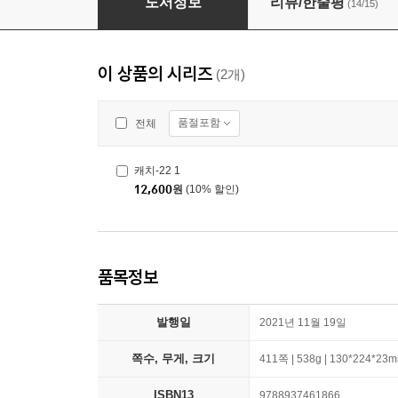
도서정보
리뷰/한줄평
(14/15)
이 상품의 시리즈
(2개)
품절포함
전체
캐치-22 1
12,600
원
(10% 할인)
품목정보
발행일
2021년 11월 19일
쪽수, 무게, 크기
411쪽 | 538g | 130*224*23
ISBN13
9788937461866