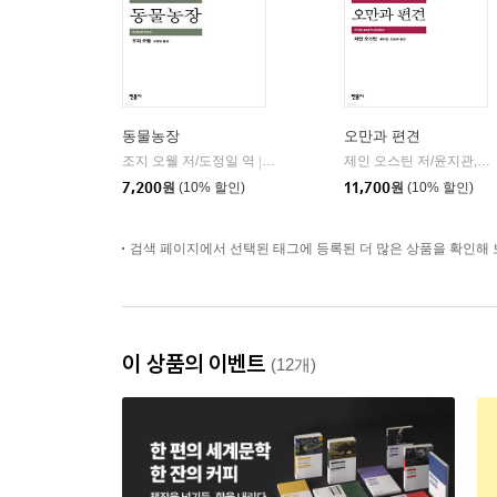
동물농장
오만과 편견
조지 오웰 저/도정일 역
민음사
제인 오스틴 저/윤지관,전승희 공역
|
7,200
원
(10% 할인)
11,700
원
(10% 할인)
검색 페이지에서 선택된 태그에 등록된 더 많은 상품을 확인해 
이 상품의 이벤트
(12개)