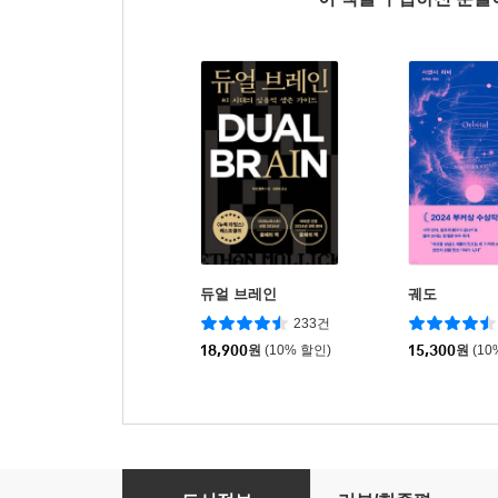
듀얼 브레인
궤도
233건
18,900
원
(10% 할인)
15,300
원
(10
캐치-22 1