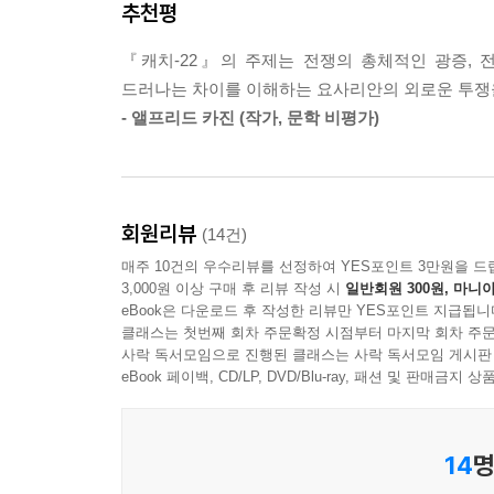
추천평
유쾌하고 신랄한 블랙 유머 속에서 서서히 드러나는
‘파괴적(subversive)’이라는 어휘 그 자체나 마찬가지
(socialist)’나 ‘수상한(suspicious)’이나 ‘
『캐치-22』의 주제는 전쟁의 총체적인 광증, 
“첫눈에 반해 버렸다.
이름이었으며, 신뢰감을 불러일으키지 못하는 그런
드러나는 차이를 이해하는 요사리안의 외로운 투쟁
요사리안은 군목을 보자마자 미친 듯이 그를 사랑하
적인 이름이지 못했다.
- 앨프리드 카진 (작가, 문학 비평가)
미국 포스트모더니즘 문학의 대표작이자 반전 소설의 
--- p.402-403
출간된 이후 십삼 년 만에 50주년 기념판본으로 개정
펴낸 특별판에 실린 조지프 헬러의 서문과 출간 당
회원리뷰
(14건)
앤서니 버지스 등의 비평 에세이와 리뷰가 수록되었다
매주 10건의 우수리뷰를 선정하여 YES포인트 3만원을 드
넘치는 우리말을 구사하는 안정효 역자가 번역해 완
3,000원 이상 구매 후 리뷰 작성 시
일반회원 300원, 마니아
2차 세계 대전이 막바지로 치닫던 1944년, 지중
eBook은 다운로드 후 작성한 리뷰만 YES포인트 지급됩니
내고 제대하기 위해 온갖 수를 쓰지만 언제나 ‘캐치-
클래스는 첫번째 회차 주문확정 시점부터 마지막 회차 주문
사락 독서모임으로 진행된 클래스는 사락 독서모임 게시판
행사하는 조항이다. ‘자기가 미쳤다는 것을 아는 미
eBook 페이백, CD/LP, DVD/Blu-ray, 패션 및 판매금
못하는 이율배반의 덫이 되어 요사리안과 동료들을
조지프 헬러가 2차 세계 대전에 참전한 경험을 바
현실을 비틀어 반영한 독특한 풍자 어법으로 “소
14
명
비극성과 부조리를 날카롭게 풍자하며 20세기 최고의