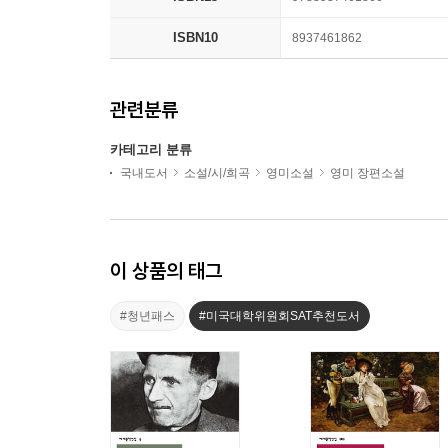
ISBN10
8937461862
관련분류
카테고리 분류
국내도서
소설/시/희곡
영미소설
영미 장편소설
이 상품의 태그
#청년패스
#미국대학위원회SAT추천도서