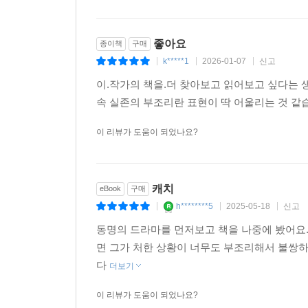
도망치고 싶어졌다. 그는 예순 회의 출격을 거쳐 
대학교로 진학했다. 그리고 그는 『캐치-22』를 써 
좋아요
종이책
구매
k*****1
2026-01-07
신고
|
|
|
이.작가의 책을.더 찾아보고 읽어보고 싶다는 
■ 전복의 미학 『캐치-22』는 반전 시기 헬러 자신
속 실존의 부조리란 표현이 딱 어울리는 것 같
쉴 새 없이 웃긴, 그러나 웃기에는 너무나 잔혹한 
이 리뷰가 도움이 되었나요?
2차 세계 대전이 막바지로 치닫던 1944년, 지중
내며 제대하기 위해 갖은 수를 쓰지만 언제나 ‘캐치
위력을 행사하는 조항이다. “자신이 미쳤다는 것을
캐치
eBook
구매
수 없는 이율배반적 덫이 되어 요사리안과 동료들
h********5
2025-05-18
신고
|
|
|
우스꽝스럽게 어그러진다. 인디언 화이트 하프오
피아노사섬에 와서야 평화를 찾는다.
동명의 드라마를 먼저보고 책을 나중에 봤어요
소설에 등장하는 이들은 하나같이 덫에 걸린 모순
면 그가 처한 상황이 너무도 부조리해서 불쌍
계약을 맺어 아군 부대를 폭격하고, 그를 질타하는
다
더보기
시계처럼 정확한 시간에 밤마다 악몽을 꾸는 헝
이 리뷰가 도움이 되었나요?
취사장의 스나크 상등병은 인간의 무지를 혐오해서