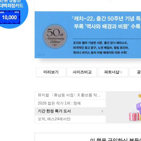
미리보기
사이즈비교
파트너샵
공
뮤지컬 〈휴남동 서점〉X 황보름 작가 북토크
2026 젊은 작가 1위 : 청예
기간 한정 특가 도서
오직, 예스24에서만
이 책을 구입하신 분