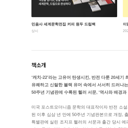
민음사 세계문학전집 커피 원두 드립백
이
상시
20
책소개
‘캐치-22’라는 고유어 탄생시킨, 반전 다룬 20세기
유쾌하고 신랄한 블랙 유머 속에서 서서히 드러나는
50주년 기념판에 수록된 헬러 서문, ‘역사와 배경과 
미국 포스트모더니즘 문학의 대표작이자 반전 소설의 걸
된 이후 십삼 년 만에 50주년 기념판본으로 개정, 
특별판에 실린 조지프 헬러의 서문과 출간 당시 에피