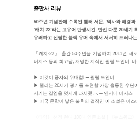
“물론 함정(catch)이 있지.” 다네카 군의관이 대
출판사 리뷰
았어.”
함정이 하나 있다면 그것은 캐치-22였는데, 그 
50주년 기념판에 수록된 헬러 서문, ‘역사와 배경과 
과정이라고 정의했다. 오르는 미쳤고 그래서 비행 
‘캐치-22’라는 고유어 탄생시킨, 반전 다룬 20세기
된다면 그는 더 이상 미친 상태가 아니어서 다시 출
유쾌하고 신랄한 블랙 유머 속에서 서서히 드러나는
데, 만일 정상적이라면 그는 출격을 나가야 한다. --- p
『캐치-22』 출간 50주년을 기념하여 2011년 새
간단히 얘기하면, 그는 멍청이였다. 그는 현대 박
버지스 등의 회고담, 저명한 지식인 필립 토인비, 
것은 물론 어떤 문제의 한쪽만을 뚫어져라 응시하
로 그는 옳은 쪽과 그른 쪽도 구별을 못 하고 그 
▶ 이것이 풍자의 위대함! ─ 필립 토인비
구들을, 그리고 공산주의자 적들 앞에서는 우익 친
▶ 헬러는 20세기 광기를 표현할 가장 훌륭한 수단
호하는 일이 없었고, 철저하게 미워했다. --- p.143-1
시키는 길임을 멋지게 과시했다. ─ 앤서니 버지스
▶ 미국 문학이 낳은 불후의 걸작인 이 소설은 이
요사리안에게는 헤아리기도 힘들 정도로 많은 위험한
그를 죽이려고 기를 썼다. 열병식 대회에 광적으로
《타임》 선정 현대 100대 영문소설 | 《뉴스위크》 선
데, 그들도 역시 그를 죽이려고 했다. --- p.336
■ 전통적인 소설의 형태를 바꾼 포스트모더니즘의 
요사리안(Yossarian)─그 이름을 눈으로 보기만