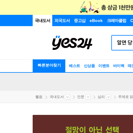
국내도서
외국도서
중고샵
eBook
크레마클럽
C
빠른분야찾기
베스트
신상품
이벤트
바이백
매
웰컴
국내도서
인문
심리
주제로 읽는