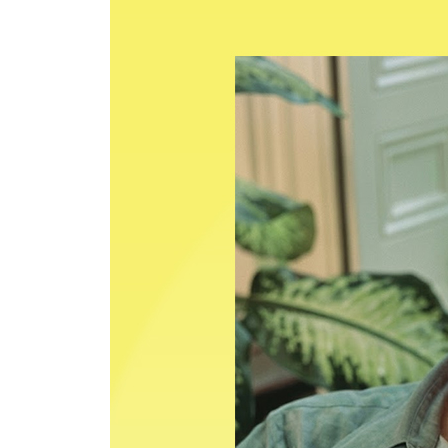
자기파괴를 멈추는 힘
｜삶은 녹록지 않다
제4부 인간적인 조건
파괴적인 문화
｜사람, 동물 그리고 개미｜비겁함, 용기 그리고 두
그리고 체념｜경쟁, 평등 그리고 공정성｜이용
사디즘과 마조히즘｜바보들｜논리, 이성과 감정
그리고 완전성｜인내, 강인함, 나약함｜빚｜복종
인기, 지배력 그리고 개성｜참여와 거리두기｜내
능력｜자부심과 위대함｜문제, 한계 그리고 연민｜
우정｜성생활｜동성애와 성적 순수성｜성 대결｜사
｜결정｜고통과 고통 완화 수단｜술과 담배｜정
수용, 성장과 변화｜위기와 재난
기쁨