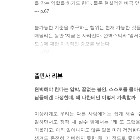
을 막는 역할을 하기도 한다. 물론 현실적인 비극 
--- p.67
불가능한 기준을 추구하는 행위는 현재 가능한 것들
매달리는 동안 ‘지금’은 사라진다. 완벽주의와 ‘앞
모습에 대한 지속적인 증오를 낳는다.
--- p.92
우리에게 중요한 부모, 교사, 지도자, 배우자, 연
출판사 리뷰
는 거대한 저장고가 될 수 있다. 이러한 환상은 대
대를 드러낸다.
완벽해야 한다는 압박, 끝없는 불안, 스스로를 몰
--- p.124
남들에겐 다정한데, 왜 나한테만 이렇게 가혹할까
궁극적으로 연민이란 자애가 지배하는 마음이며, 
이상하게도 우리는 다른 사람에게는 쉽게 해줄 수
방향과는 정면으로 배치된다. 이 은총의 상태에서는
말하면서도 정작 내 실수 앞에서는 “왜 또 그랬을
지한다. 죄책감이나 다른 형태의 자기혐오 없이 자
떠올리고, 아직 일어나지도 않은 일을 미리 걱정한다
--- p.167
생겨도 온전히 기뻐하지 못한 채 ‘이 정도로 좋아