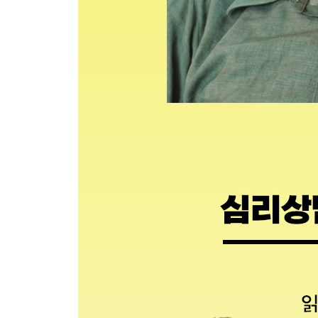
｜기쁨은 삶의 이유｜기쁨에 대한 편견｜기분과 철
옮긴이의 말