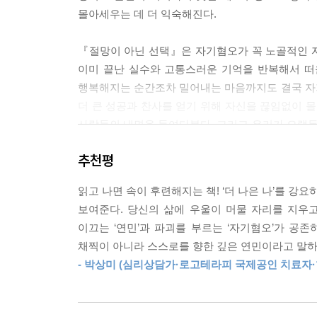
몰아세우는 데 더 익숙해진다.
우리는 “아니요”라고 말할 권리를 가져야 한다. 이 
정이나, 자유 의지가 결여된 채 습관처럼 내뱉는 거
『절망이 아닌 선택』은 자기혐오가 꼭 노골적인 
어긋난다고 느껴지는 모든 것, 내 안에서든 밖에서든
이미 끝난 실수와 고통스러운 기억을 반복해서 떠올
--- p.250
행복해지는 순간조차 밀어내는 마음까지도 결국 자
더 큰 성공과 찬사를 얻기 위해 자신을 끊임없이 몰
자신에 대한 과도한 기대를 내려놓으면 희망은 다시
사람들의 내면을 들여다본다. 그리고 우리가 오랫
롯된 절망도 함께 약해진다. 대신 인간의 한계를 받
잡고 있는지를 섬세하게 짚어낸다.
족으로 이어진다.
추천평
--- p.266
당신 안의 기쁨을 회복하는 일
읽고 나면 속이 후련해지는 책! ‘더 나은 나’를 강
삶을 바꾸는 힘은 완벽함이 아니라 연민에 있다
우리가 할 수 있는 가장 용기 있고 건설적인 일은 
보여준다. 당신의 삶에 우울이 머물 자리를 지우
한 우리 자신과 타인과 더 잘 살아가도록 돕는 행
이끄는 ‘연민’과 파괴를 부르는 ‘자기혐오’가 공
우리는 이상할 만큼 기쁨을 미루며 살아간다. 일이 
결코 쉬운 일이 아니다. 우리는 그 과정에서 분명 
채찍이 아니라 스스로를 향한 깊은 연민이라고 말하
그래서 오늘의 기쁨이나 스스로를 향한 다정함보다
우리는 시도할 수 있다.
- 박상미 (심리상담가·로고테라피 국제공인 치료자
집중한다. 행복은 늘 미래의 어느 순간에 있다고 
--- p.279
현재의 자신을 받아들이지 못하게 만든다고 말한다
살아 있는 한 우리는 나이를 먹을 수밖에 없다. 성