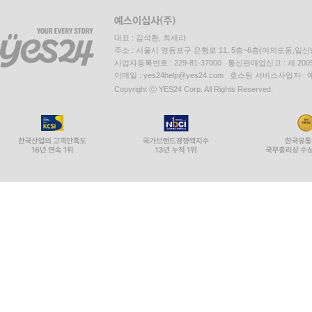
대표 : 김석환, 최세라
주소 : 서울시 영등포구 은행로 11, 5층~6층(여의도동,일신
사업자등록번호 : 229-81-37000 통신판매업신고 : 제 200
이메일 : yes24help@yes24.com 호스팅 서비스사업자 :
Copyright ⓒ YES24 Corp. All Rights Reserved.