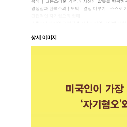
음식｜고통스러운 기억과 자신의 잘못을 반복해
경쟁심과 완벽주의｜도박｜결정 미루기｜스스로 기
간접적인 자기혐오의 형태
｜환상｜자기와 관련된 환상｜자기와 타인에 대한 
기대｜권태｜양극화와 과장된 평가｜삶의 방식으
상세 이미지
제3부 연민
연민의 작용
연민의 뿌리
연민의 형성
연민의 직접적 형태
연민의 간접적 형태
｜환상을 깨뜨리기｜기준을 낮추고, 목표를 제한하
연민의 심리철학
｜삶의 방식으로서의 연민｜나는 존재하기 때문에 
있다｜지금 이곳에 존재하라｜과정이 곧 결과다｜
살아갈 권리