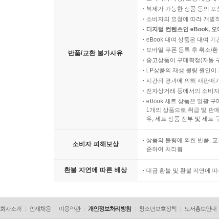
복제가 가능한 상품 등의 포장을 
소비자의 요청에 따라 개별
디지털 컨텐츠인 eBook, 
eBook 대여 상품은 대여 기
모바일 쿠폰 등록 후 취소/환
반품/교환 불가사유
중고상품이 구매확정(자동 
LP상품의 재생 불량 원인이 기
시간의 경과에 의해 재판매가
전자상거래 등에서의 소비자
eBook 세트 상품은 일괄 
1개의 상품으로 취급 및 판매
우, 세트 상품 전부 및 세트
상품의 불량에 의한 반품, 교
소비자 피해보상
준하여 처리됨
환불 지연에 따른 배상
대금 환불 및 환불 지연에 
회사소개
인재채용
이용약관
개인정보처리방침
청소년보호정책
도서홍보안내