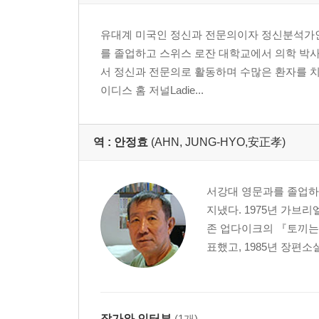
유대계 미국인 정신과 전문의이자 정신분석가인
를 졸업하고 스위스 로잔 대학교에서 의학 박사
서 정신과 전문의로 활동하며 수많은 환자를 치
이디스 홈 저널Ladie...
역 :
안정효
(AHN, JUNG-HYO,安正孝)
서강대 영문과를 졸업하
지냈다. 1975년 가브
존 업다이크의 『토끼는 
표했고, 1985년 장편
작가와 인터뷰
(1개)