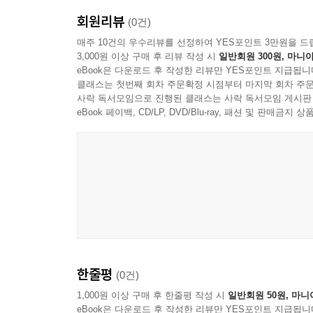
연민은 스스로를 쉽게 용서하거나 현실과 타협하
오의 근원이 되어서는 안 된다. 젊음의 통찰력과 
회원리뷰
(0건)
증명하려 하기보다 지금의 자신을 이해하려는 마음
성 그리고 발달과 성숙에서 비롯되는 자원을 계속 활
매주 10건의 우수리뷰를 선정하여 YES포인트 3만원을 드
기쁨마저 잊고 살아가게 되었다고 말한다. 그래서
엄해진다.
3,000원 이상 구매 후 리뷰 작성 시
일반회원 300원, 마니아
따라오는 보상이 아니다. 따뜻한 커피 한 잔, 맛있
--- p.322
eBook은 다운로드 후 작성한 리뷰만 YES포인트 지급됩니
존재한다. 하지만 우리는 끊임없이 자신을 검열하
클래스는 첫번째 회차 주문확정 시점부터 마지막 회차 주문
사락 독서모임으로 진행된 클래스는 사락 독서모임 게시판
속에서 멀어졌던 삶의 기쁨을 다시 돌아보게 만든다
우리는 일관되지 않은 감정과 기분이 뒤섞인 사람들
eBook 페이백, CD/LP, DVD/Blu-ray, 패션 및 판매금
로는 활기차다. 웃고 울고, 받아들이고 거부하며, 
치관을 지닌 문화 속에 살고 있고, 우리 역시 끊임
일 때 비로소 연민 속에서 살아갈 수 있다.
--- p.350
기쁨을 위해 자아가 희생되는 일은 없다. 왜냐하면 
은 잠재력이 현실로 드러난 것이며, 말로 표현된 생
연인의 모습이다.
한줄평
(0건)
--- p.360
1,000원 이상 구매 후 한줄평 작성 시
일반회원 50원, 마니
eBook은 다운로드 후 작성한 리뷰만 YES포인트 지급됩니