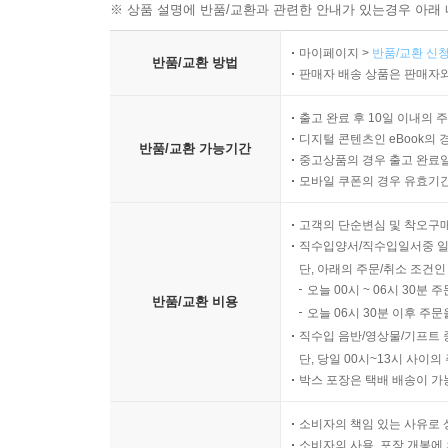
※ 상품 설명에 반품/교환과 관련한 안내가 있는경우 아래 
마이페이지 >
반품/교환 신청
반품/교환 방법
판매자 배송 상품은 판매자와
출고 완료 후 10일 이내의 
디지털 콘텐츠인 eBook의 
반품/교환 가능기간
중고상품의 경우 출고 완료일
모바일 쿠폰의 경우 유효기간(
고객의 단순변심 및 착오구
직수입양서/직수입일서중 일
단, 아래의 주문/취소 조건인
오늘 00시 ~ 06시 30분 
반품/교환 비용
오늘 06시 30분 이후 주문
직수입 음반/영상물/기프트 
단, 당일 00시~13시 사이
박스 포장은 택배 배송이 가
소비자의 책임 있는 사유로 
소비자의 사용, 포장 개봉에 