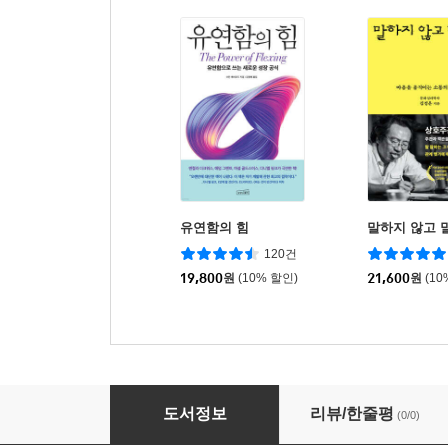
유연함의 힘
말하지 않고 
120건
19,800
원
(10% 할인)
21,600
원
(10
절망이 아닌 선택
도서정보
리뷰/한줄평
(0/0)