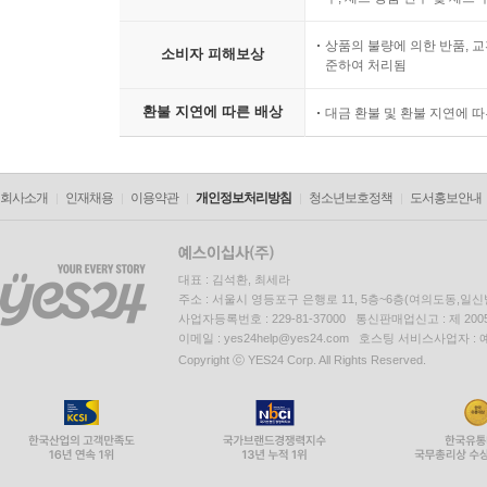
상품의 불량에 의한 반품, 교
소비자 피해보상
준하여 처리됨
환불 지연에 따른 배상
대금 환불 및 환불 지연에 
회사소개
인재채용
이용약관
개인정보처리방침
청소년보호정책
도서홍보안내
대표 : 김석환, 최세라
주소 : 서울시 영등포구 은행로 11, 5층~6층(여의도동,일신
사업자등록번호 : 229-81-37000 통신판매업신고 : 제 200
이메일 : yes24help@yes24.com 호스팅 서비스사업자 :
Copyright ⓒ YES24 Corp. All Rights Reserved.