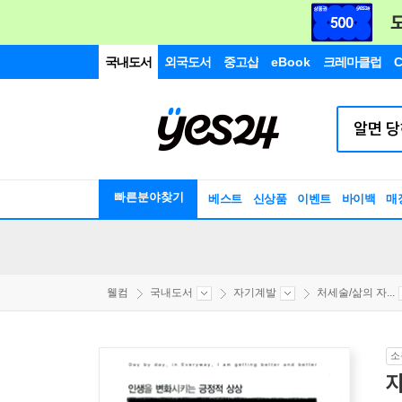
국내도서
외국도서
중고샵
eBook
크레마클럽
C
빠른분야찾기
베스트
신상품
이벤트
바이백
매
웰컴
국내도서
자기계발
처세술/삶의 자...
소