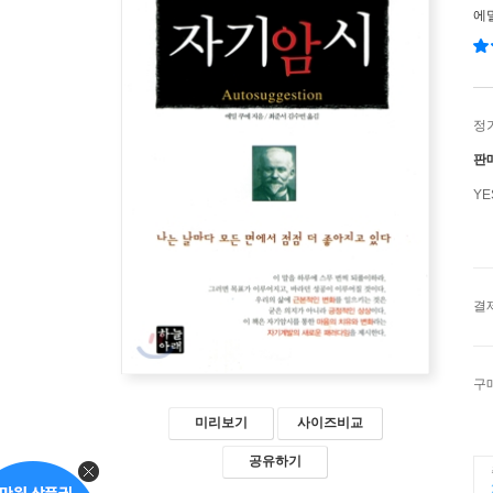
에
정
판
Y
결
구
미리보기
사이즈비교
공유하기