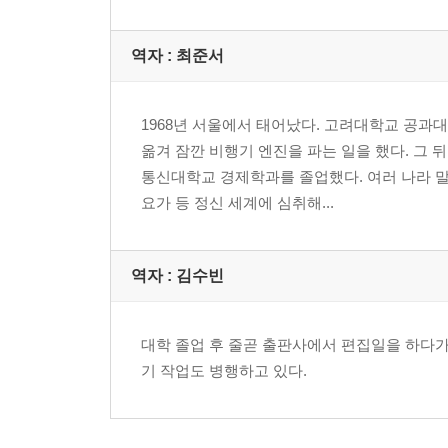
자부심을 가져라
적극적으로 변화하라
역자 : 최준서
동기를 부여하라
낙관론자가 되라
목표를 설정하라
1968년 서울에서 태어났다. 고려대학교 공
옮겨 잠깐 비행기 엔진을 파는 일을 했다. 그
에밀 쿠에의 격언
통신대학교 경제학과를 졸업했다. 여러 나라 말
에밀 쿠에 연보
요가 등 정신 세계에 심취해...
역자 : 김수빈
대학 졸업 후 줄곧 출판사에서 편집일을 하다가
기 작업도 병행하고 있다.