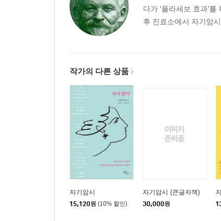
다가 ‘플라세보 효과’를
후 진료소에서 자기암시법
에밀 쿠에에게 온 편지
제3부
생활 속 자기암시 수행법
작가의 다른 상품
자신에게 신뢰받는 사람이 되라
신나게 일하고 즐겁게 쉬어라
진정으로 강한 것은 조용한 믿음이다
새로운 나를 위한 열한 가지 습관
새로운 나를 위한 열세 가지 행동 규칙
긍정적인 생각을 가져라
살아갈 이유를 만들어라
마음 먹었을 때 바로 시작하라
긍정적인 질문을 던져라
스트레스를 지배하라
자기암시
자기암시 (큰글자책)
현실을 있는 그대로 받아들여라
15,120
원
(10% 할인)
30,000
원
1
자기 자신을 파악하라