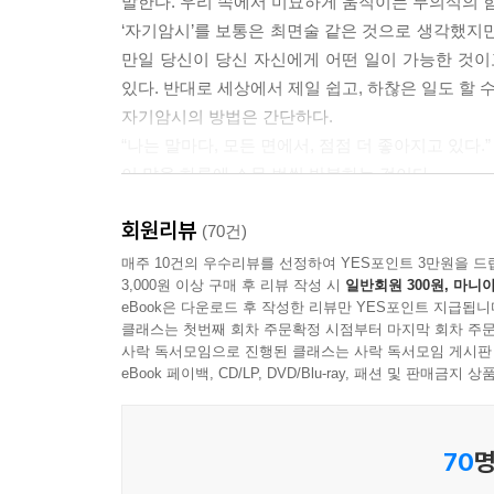
말한다. 우리 속에서 미묘하게 움직이는 무의식의 힘
‘자기암시’를 보통은 최면술 같은 것으로 생각했지만
만일 당신이 당신 자신에게 어떤 일이 가능한 것이
있다. 반대로 세상에서 제일 쉽고, 하찮은 일도 할 
자기암시의 방법은 간단하다.
“나는 말마다, 모든 면에서, 점점 더 좋아지고 있다.”
이 말을 하루에 스무 번씩 반복하는 것이다.
이 책은 몸과 마음의 치유를 위한 자기암시의 방법
회원리뷰
있다. 절망의 순간에 자신감을 회복시키고, 실
(70건)
근본적으로 변화시킨다. 『인생을 변화시키는 긍
매주 10건의 우수리뷰를 선정하여 YES포인트 3만원을 드
3,000원 이상 구매 후 리뷰 작성 시
일반회원 300원, 마니아
제시한다.
eBook은 다운로드 후 작성한 리뷰만 YES포인트 지급됩니
클래스는 첫번째 회차 주문확정 시점부터 마지막 회차 주문
사락 독서모임으로 진행된 클래스는 사락 독서모임 게시판
eBook 페이백, CD/LP, DVD/Blu-ray, 패션 및 판매금
70
명