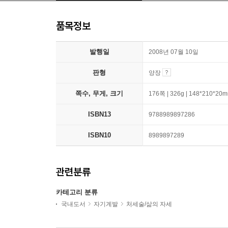
품목정보
발행일
2008년 07월 10일
판형
양장
쪽수, 무게, 크기
176쪽 | 326g | 148*210*20
ISBN13
9788989897286
ISBN10
8989897289
관련분류
카테고리 분류
국내도서
자기계발
처세술/삶의 자세