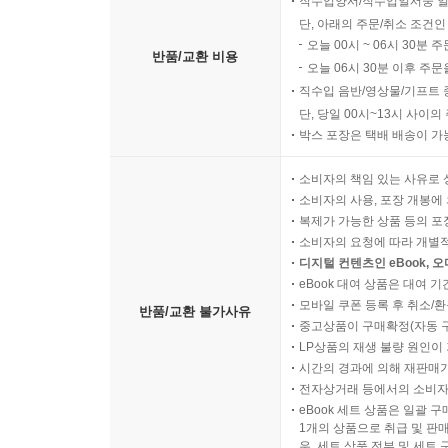
직수입양서/직수입일서중 일
단, 아래의 주문/취소 조건인
오늘 00시 ~ 06시 30분 
반품/교환 비용
오늘 06시 30분 이후 주문
직수입 음반/영상물/기프트 
단, 당일 00시~13시 사이
박스 포장은 택배 배송이 가
소비자의 책임 있는 사유로 
소비자의 사용, 포장 개봉에 
복제가 가능한 상품 등의 포장을 
소비자의 요청에 따라 개별
디지털 컨텐츠인 eBook, 
eBook 대여 상품은 대여 기
모바일 쿠폰 등록 후 취소/환
반품/교환 불가사유
중고상품이 구매확정(자동 
LP상품의 재생 불량 원인이 기
시간의 경과에 의해 재판매가
전자상거래 등에서의 소비자
eBook 세트 상품은 일괄 
1개의 상품으로 취급 및 판매
우, 세트 상품 전부 및 세트