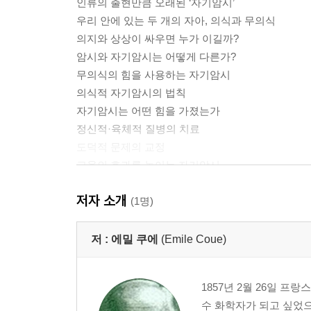
인류의 출현만큼 오래된 ‘자기암시’
우리 안에 있는 두 개의 자아, 의식과 무의식
의지와 상상이 싸우면 누가 이길까?
암시와 자기암시는 어떻게 다른가?
무의식의 힘을 사용하는 자기암시
의식적 자기암시의 법칙
자기암시는 어떤 힘을 가졌는가
정신적·육체적 질병의 치료
도덕적 문제의 교정
교육의 효과를 높이는 자기암시
저자 소개
제2부
(1명)
의식적 자기암시의 수행법 1
의식적 자기암시의 수행법 2
저 :
에밀 쿠에
(Emile Coue)
몇 가지 실험을 통해 본 자기암시의 효과
치료를 위한 자기암시 수행법
1857년 2월 26일 
의식적 자기암시의 수행에 관한 몇 가지 물음 1
수 화학자가 되고 싶었으
의식적 자기암시의 수행에 관한 몇 가지 물음 2