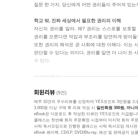
질문 한 가지. 당신에게 어떤 권리들이 주어져 있는
한 재벌의 ‘오만이야 비난받아 마땅했지만, 이를
학교 밖, 진짜 세상에서 필요한 권리의 이해
아버지가 피의자로 경찰서에 끌려갔던 경험을 바
자신의 권리를 알라. 왜? 권리는 스스로를 보호할
저자는 예기치 못한 상황에서 자신의 권리, 자유권
권리를 모른다면 억압과 부조리를 당연하게 받아들일
막론하고 공평하게 주어져야 함을 강조한다. 그리
또한 권리의 해석은 곧 사회에 대한 이해다. 이는 
지식을 알려 주기 위해서였음을 고백한다.
판단할 수 있다는 의미다. 권리를 알면 더 나이 든 
수 있다.
Scene #3 ‘죽음의 의사’ 케보키안 박사, 다시 양지
130여 명의 자살을 도와 ‘죽음의 의사’로 불리는
이 책의 특징
루게릭병 환자에게 독극물을 투입, 안락사할 수 있
쉬운 구어체 문장, ‘생활’과 닿아 있는 사례들로 풀
재점화할 것으로 보인다. <2007년 6월 3일자 한국
회원리뷰
『나의 권리를 말한다』는 현직 「법과 사회」 교
(9건)
낮은 자를 위해 제 역할을 해야 한다고 주장한다.
매주 10건의 우수리뷰를 선정하여 YES포인트 3만원을 드
인간에게는 존엄한 죽음을 선택할 권리가 있을까?
3,000원 이상 구매 후 리뷰 작성 시
일반회원 300원, 마니아
사안에 대해 합리적인 해석을 보여 주기도 한다. 근
어느 한쪽의 편에 서기를 망설이며 종교적 관점
eBook은 다운로드 후 작성한 리뷰만 YES포인트 지급됩니
한 사람이 태어나 살아가고 죽는 과정을 따라 14개
전달하며 판단의 저울을 독자에게 넘긴다. 지나친 
클래스는 첫번째 회차 주문확정 시점부터 마지막 회차 주문
사락 독서모임으로 진행된 클래스는 사락 독서모임 게시판
허용이 합법적인 살인, 안락사의 강요가 될 수 있는
eBook 페이백, CD/LP, DVD/Blu-ray, 패션 및 판매금
모든 권리를 놓게 되는 순간까지도 인간의 존엄, 인