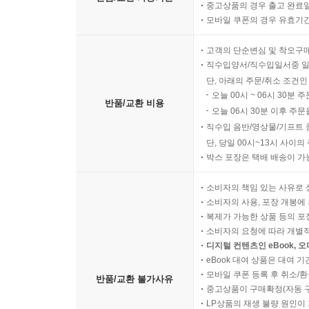
중고상품의 경우 출고 완료일
모바일 쿠폰의 경우 유효기간(
고객의 단순변심 및 착오구
직수입양서/직수입일서중 일
단, 아래의 주문/취소 조건인
오늘 00시 ~ 06시 30분 
반품/교환 비용
오늘 06시 30분 이후 주문
직수입 음반/영상물/기프트 
단, 당일 00시~13시 사이
박스 포장은 택배 배송이 가
소비자의 책임 있는 사유로 
소비자의 사용, 포장 개봉에 
복제가 가능한 상품 등의 포장을 
소비자의 요청에 따라 개별
디지털 컨텐츠인 eBook, 
eBook 대여 상품은 대여 기
모바일 쿠폰 등록 후 취소/환
반품/교환 불가사유
중고상품이 구매확정(자동 
LP상품의 재생 불량 원인이 기