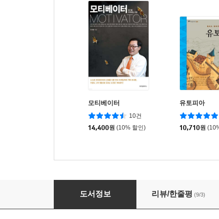
모티베이터
유토피아
10건
14,400
원
(10% 할인)
10,710
원
(10
나의 권리를 말한다
도서정보
리뷰/한줄평
(9/3)