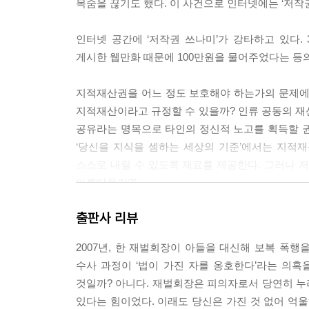
목숨을 끊기도 했다. 이 사건으로 인터넷에는 ‘저작
인터넷 공간에 ‘저작권 쓰나미’가 강타하고 있다.
게시한 웹만화 때문에 100만원을 물어주었다는 등의 ‘
지적재산권을 어느 정도 보호해야 하는가의 문제에
지적재산이라고 규정할 수 있을까? 인류 공동의 재산
공유라는 명목으로 타인의 정신적 노고를 획득할 권
‘당신을 지식을 셈하는 세상의 기준’에서는 지적
스스로 내릴 수 있도록 재료를 제공한다. 그러나 
아름다운가?”
출판사 리뷰
Scene #2 재벌회장에게도, 고물상을 하는 내 아
김승연 한화회장 보복폭행…경찰 은폐 시도 김승연
2007년, 한 재벌회장이 아들을 대신해 보복 폭행
사실이 한 달여가 지난 뒤에야 드러났다. 서울
수사 과정이 ‘법이 가진 자를 옹호한다’라는 의
남대문경찰서로 넘기게 하는 등 축소·은폐를 시도했
것일까? 아니다. 재벌회장은 피의자로서 당연히 누려
김 회장은 구속 기소돼 징역 1년6개월에 집행
있다는 힘이었다. 이래도 당신은 가진 것 없어 억울
서울지방경찰청이 사퇴하는 등 경찰도 홍역을 앓았다. <