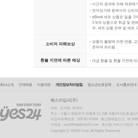
시간의 경과에 의해 재판매가
전자상거래 등에서의 소비자
eBook 세트 상품은 일괄 
1개의 상품으로 취급 및 판매
우, 세트 상품 전부 및 세트
상품의 불량에 의한 반품, 교
소비자 피해보상
준하여 처리됨
환불 지연에 따른 배상
대금 환불 및 환불 지연에 
회사소개
인재채용
이용약관
개인정보처리방침
청소년보호정책
도서홍보안내
대표 : 김석환, 최세라
주소 : 서울시 영등포구 은행로 11, 5층~6층(여의도동,일신
사업자등록번호 : 229-81-37000 통신판매업신고 : 제 200
이메일 : yes24help@yes24.com 호스팅 서비스사업자 :
Copyright ⓒ YES24 Corp. All Rights Reserved.