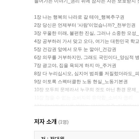
들어가는 이야기_권리 위에 잠자는 자는 보호받지
1장 나는 행복의 나라로 갈 테야_행복추구권
2장 당신은 언제부터 ‘사람’이었습니까?_천부인권
3장 우울한 미래, 불편한 진실, 그러나 소중한 모성
4장 공부하러 가서 맞고 오다, 여기는 대한민국 학
5장 건강권 앞에서 모두 눈 깔아!_건강권
6장 의무를 거부하지만, 그래도 국민이다_양심적 
7장 광고야, 집을 욕되게 하지 마_주거권
8장 다 누리십시오, 심지어 범죄를 저질렀더라도_
9장 이토록 스펙터클한 노동 현실_노동기본권
10장 모두의 문제라서 누구의 것도 아닌 환경 문제
11장 참을 수 없는 소비자의 유약함_소비자 권리
12장 당신의 지식을 셈하는 세상의 기준_지적재산
13장 작정하고 쓴 종교 이야기_종교의 자유와 한국
저자 소개
14장 왜 죽음을 결정할 권리를 말하는가_안락사
(1명)
더 알아볼 거리_모두를 위한, 그러나 낮은 자에게 
저 :
전대원