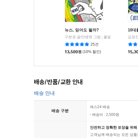
뉴스, 믿어도 될까?
10대
구본권 글/안병현 그림
풀빛
김정진
|
25건
13,500
원
(10% 할인)
15,3
배송/반품/교환 안내
배송 안내
예스24 배송
배송 구분
배송비 : 2,500원
안전하고 정확한 포장을 위해 
고객님께 배송되는 모든 상품을