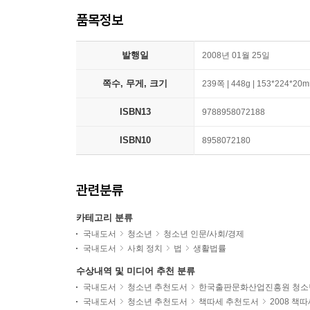
품목정보
발행일
2008년 01월 25일
쪽수, 무게, 크기
239쪽 | 448g | 153*224*20
ISBN13
9788958072188
ISBN10
8958072180
관련분류
카테고리 분류
국내도서
청소년
청소년 인문/사회/경제
국내도서
사회 정치
법
생활법률
수상내역 및 미디어 추천 분류
국내도서
청소년 추천도서
한국출판문화산업진흥원 청소
국내도서
청소년 추천도서
책따세 추천도서
2008 책