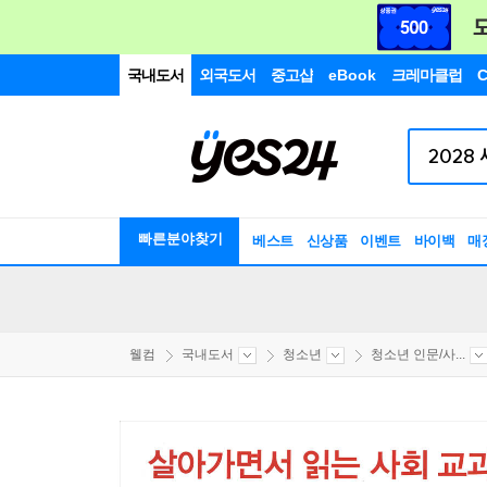
국내도서
외국도서
중고샵
eBook
크레마클럽
C
빠른분야찾기
베스트
신상품
이벤트
바이백
매
웰컴
국내도서
청소년
청소년 인문/사...