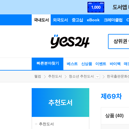
국내도서
외국도서
중고샵
eBook
크레마클럽
C
빠른분야찾기
베스트
신상품
이벤트
바이백
매
웰컴
추천도서
청소년 추천도서
한국출판문화산.
제69차
추천도서
상품 (40)
추천도서