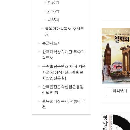
제67차
제66차
제65차
행복한아침독서 추천도
서
큰글자도서
한국과학창의재단 우수과
학도서
우수출판콘텐츠 제작 지원
사업 선정작 (한국출판문
화산업진흥원)
한국출판문화산업진흥원
미리보기
이달의 책
행복한아침독서/책둥이 추
천