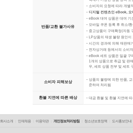
소비자의 요청에 따라 개별
디지털 컨텐츠인 eBook, 
eBook 대여 상품은 대여 기
모바일 쿠폰 등록 후 취소/환
반품/교환 불가사유
중고상품이 구매확정(자동 
LP상품의 재생 불량 원인이 기
시간의 경과에 의해 재판매가
전자상거래 등에서의 소비자
eBook 세트 상품은 일괄 
1개의 상품으로 취급 및 판매
우, 세트 상품 전부 및 세트
상품의 불량에 의한 반품, 교
소비자 피해보상
준하여 처리됨
환불 지연에 따른 배상
대금 환불 및 환불 지연에 
회사소개
인재채용
이용약관
개인정보처리방침
청소년보호정책
도서홍보안내