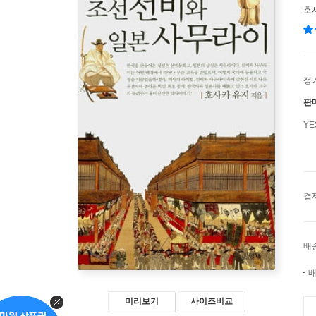
호
정
판
Y
결
배
배
미리보기
사이즈비교