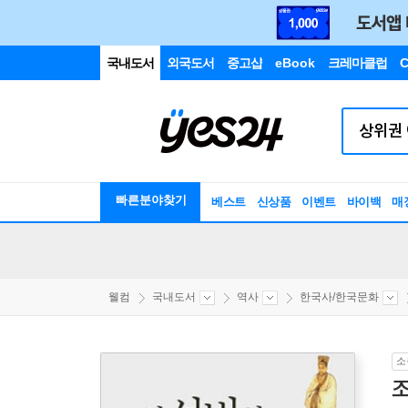
국내도서
외국도서
중고샵
eBook
크레마클럽
C
빠른분야찾기
베스트
신상품
이벤트
바이백
매
웰컴
국내도서
역사
한국사/한국문화
소