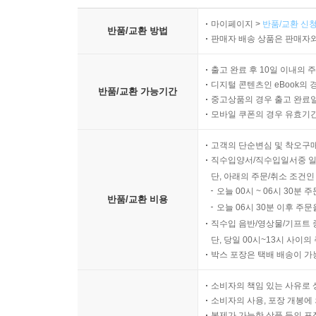
마이페이지 >
반품/교환 신청
반품/교환 방법
판매자 배송 상품은 판매자와
출고 완료 후 10일 이내의 
디지털 콘텐츠인 eBook의 
반품/교환 가능기간
중고상품의 경우 출고 완료일
모바일 쿠폰의 경우 유효기간(
고객의 단순변심 및 착오구
직수입양서/직수입일서중 일
단, 아래의 주문/취소 조건인
오늘 00시 ~ 06시 30분 
반품/교환 비용
오늘 06시 30분 이후 주문
직수입 음반/영상물/기프트 
단, 당일 00시~13시 사이
박스 포장은 택배 배송이 가
소비자의 책임 있는 사유로 
소비자의 사용, 포장 개봉에 
복제가 가능한 상품 등의 포장을 