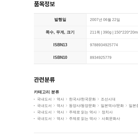
품목정보
발행일
2007년 06월 22일
쪽수, 무게, 크기
211쪽 | 390g | 150*220*20
ISBN13
9788934925774
ISBN10
8934925779
관련분류
카테고리 분류
국내도서
역사
한국사/한국문화
조선시대
국내도서
역사
동양사/동양문화
일본역사/문화
일본
국내도서
역사
주제로 읽는 역사
정치사
국내도서
역사
주제로 읽는 역사
사회문화사