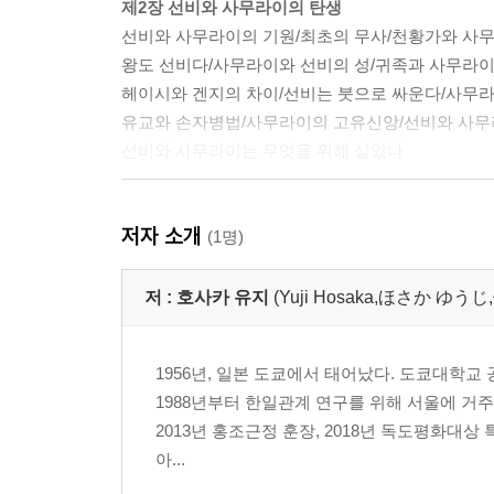
제2장 선비와 사무라이의 탄생
선비와 사무라이의 기원/최초의 무사/천황가와 사
왕도 선비다/사무라이와 선비의 성/귀족과 사무라
헤이시와 겐지의 차이/선비는 붓으로 싸운다/사무
유교와 손자병법/사무라이의 고유신앙/선비와 사무
선비와 사무라이는 무엇을 위해 살았나
제3장 선비가 본 일본, 사무라이가 본 조선
저자 소개
아시카가 요시미쓰와 아시카가 요시마사
(1명)
이황과 성혼, 일본 학풍의 원류가 되다/손자병법의 
오다 노부나가와 도요토미 히데요시/일본 유학의 아
저 :
호사카 유지
(Yuji Hosaka,ほさか ゆう
강항의 제자 후지와라 세이카/아라이 하쿠세키와 
그는 한국사의 금기가 되었다/선비가 본 일본, 사무
1956년, 일본 도쿄에서 태어났다. 도쿄대학교
도쿠가와와 미토학/김옥균과 민영익
1988년부터 한일관계 연구를 위해 서울에 거주하
2013년 홍조근정 훈장, 2018년 독도평화
맺음말
아...
참고문헌