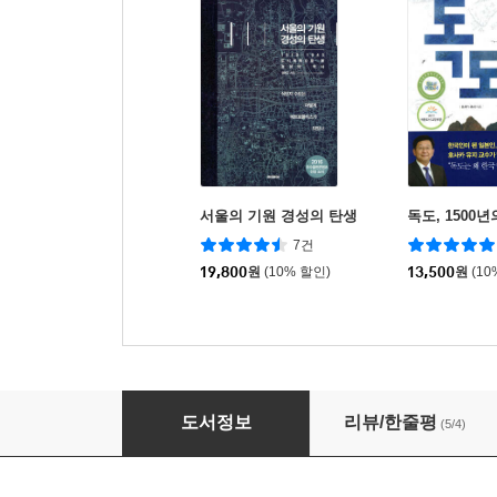
서울의 기원 경성의 탄생
독도, 1500
7건
19,800
원
(10% 할인)
13,500
원
(10
조선 선비와 일본 사무라이
도서정보
리뷰/한줄평
(5/4)