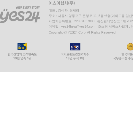
대표 : 김석환, 최세라
주소 : 서울시 영등포구 은행로 11, 5층~6층(여의도동,일신
사업자등록번호 : 229-81-37000 통신판매업신고 : 제 200
이메일 : yes24help@yes24.com 호스팅 서비스사업자 :
Copyright ⓒ YES24 Corp. All Rights Reserved.