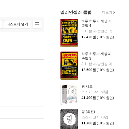
밀리언셀러 클럽
더보기
하루 하루가 세상의
매
리스트에 넣기
종말 4
J. L. 본 저/송민경 역
12,420
원
(10% 할인)
하루 하루가 세상의
종말 3
J. L. 본 저/송민경 역
13,500
원
(10% 할인)
링 세트
스즈키 고지 저/김수영 역
41,400
원
(10% 할인)
링 (외전)
스즈키 고지 저/김수영 역
11,700
원
(10% 할인)