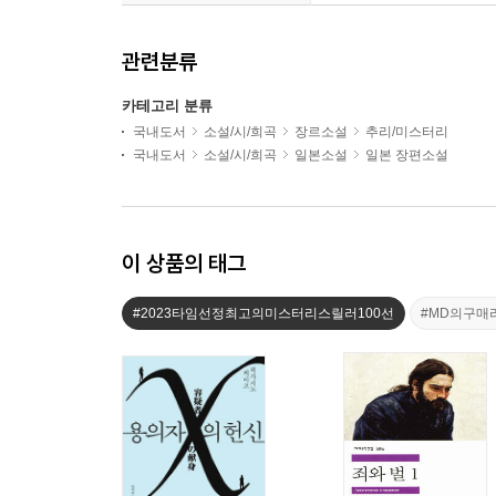
관련분류
카테고리 분류
국내도서
소설/시/희곡
장르소설
추리/미스터리
국내도서
소설/시/희곡
일본소설
일본 장편소설
이 상품의 태그
#2023타임선정최고의미스터리스릴러100선
#MD의구매