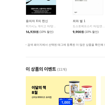
용의자 X의 헌신
죄와 벌 1
히가시노 게이고 저/양억관 역
재인
도스토예프스키 저/김연경 역
|
16,920
원
(10% 할인)
9,900
원
(10% 할인)
검색 페이지에서 선택된 태그에 등록된 더 많은 상품을 확인해 
이 상품의 이벤트
(11개)