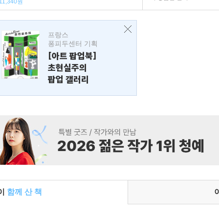
11,340원
프랑스
퐁피두센터 기획
[아트 팝업북]
초현실주의
팝업 갤러리
들이
함께 산 책