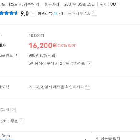
리노 나쓰오
저/
김수현
역
황금가지
2007년 05월 15일
원제 :
OUT
9.0
회원리뷰(
44
건)
판매지수 750
가
18,000원
16,200
원
매가
(10% 할인)
ES포인트
900원 (5% 적립)
5만원이상 구매 시 2천원 추가적립
제혜택
카드/간편결제 혜택을 확인하세요
송안내
송비 : 무료
eBook
이 상품을 팔기