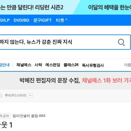
D/LP
DVD/BD
문구
/GIFT
티켓
장안내
채널예스
사락
예스펀딩
클래스24
독서유형검사
여
RBTI Lab
독서유형검사
박혜진 편집자의 문장 수집,
채널예스 1화 보러 가
추리/미스터리
밀리언셀러 클럽-064
득공제
웃 1