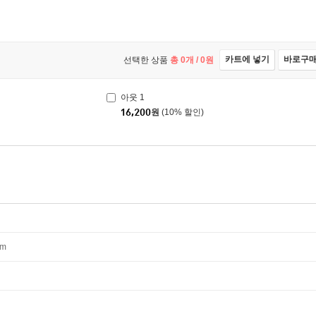
카트에 넣기
바로구
선택한 상품
총
0
개 /
0
원
아웃 1
16,200
원
(10% 할인)
mm