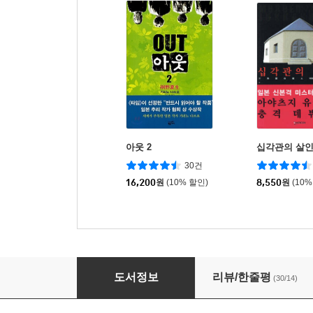
아웃 2
십각관의 살
30건
16,200
원
(10% 할인)
8,550
원
(10%
아웃 1
도서정보
리뷰/한줄평
(30/14)