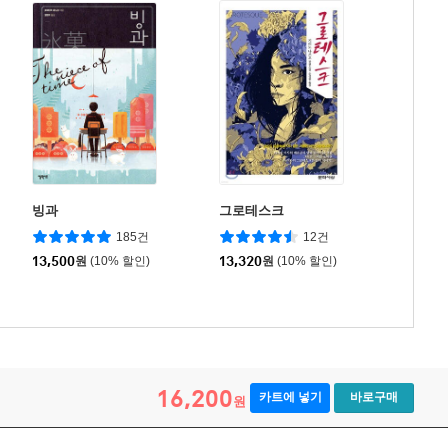
빙과
그로테스크
185건
12건
13,500
원
(10% 할인)
13,320
원
(10% 할인)
16,200
카트에 넣기
바로구매
원