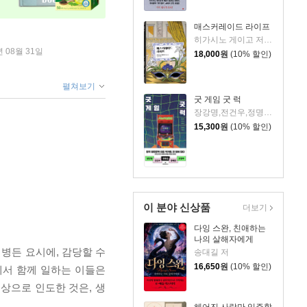
매스커레이드 라이프
히가시노 게이고 저/김은모 역
년 08월 31일
18,000
원
(10% 할인)
펼쳐보기
굿 게임 굿 럭
장강명,전건우,정명섭,정해연,조영주 저
15,300
원
(10% 할인)
이 분야 신상품
더보기
다잉 스완, 친애하는
나의 살해자에게
 병든 요시에, 감당할 수
송대길 저
16,650
원
(10% 할인)
에서 함께 일하는 이들은
상으로 인도한 것은, 생
헤어진 사람만 입주할