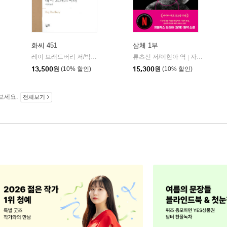
화씨 451
삼체 1부
민음사
레이 브래드버리 저/박상준 역
황금가지
류츠신 저/이현아 역
자음과모음
|
|
|
13,500
원
(10% 할인)
15,300
원
(10% 할인)
보세요.
전체보기