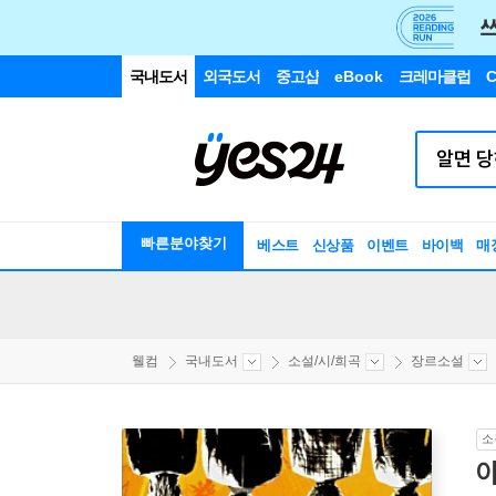
국내도서
외국도서
중고샵
eBook
크레마클럽
C
빠른분야찾기
베스트
신상품
이벤트
바이백
매
웰컴
국내도서
소설/시/희곡
장르소설
소
아