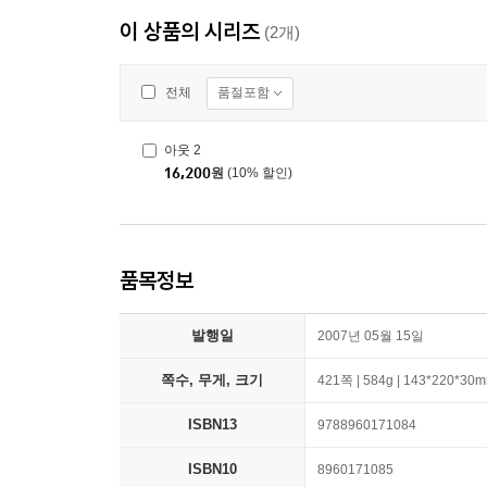
이 상품의 시리즈
(2개)
품절포함
전체
아웃 2
16,200
원
(10% 할인)
품목정보
발행일
2007년 05월 15일
쪽수, 무게, 크기
421쪽 | 584g | 143*220*30
ISBN13
9788960171084
ISBN10
8960171085