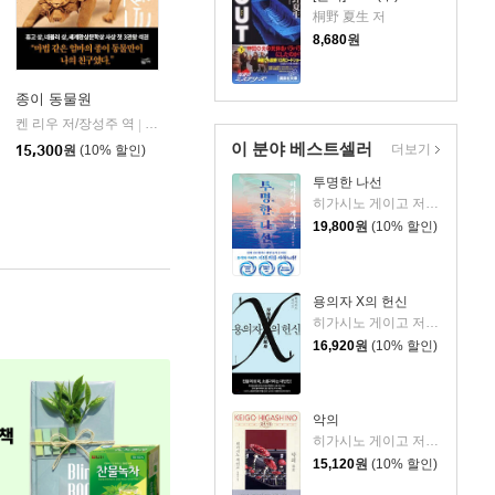
桐野 夏生 저
8,680
원
종이 동물원
켄 리우 저/장성주 역
황금가지
|
이 분야 베스트셀러
더보기
15,300
원
(10% 할인)
투명한 나선
히가시노 게이고 저/김선영 역
19,800
원
(10% 할인)
용의자 X의 헌신
히가시노 게이고 저/양억관 역
16,920
원
(10% 할인)
악의
히가시노 게이고 저/양윤옥 역
15,120
원
(10% 할인)