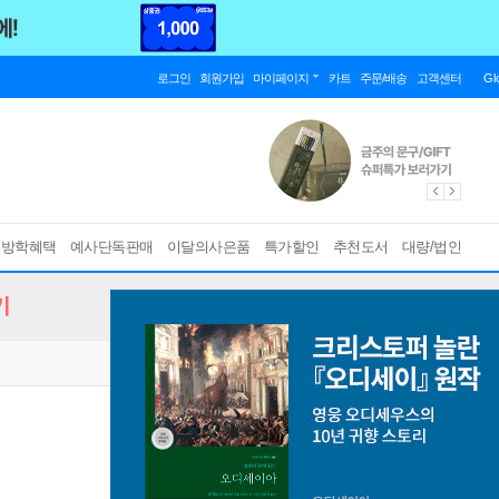
로그인
회원가입
마이페이지
카트
주문/배송
고객센터
Gl
름방학혜택
예사단독판매
이달의사은품
특가할인
추천도서
대량/법인
기