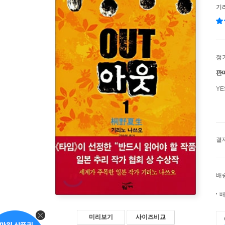
기
정
판
Y
결
배
배
미리보기
사이즈비교