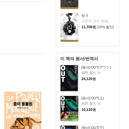
링 3
스즈키 고지 저/김수영 역
11,700
원
(10% 할인)
이 책의 원서/번역서
[원서] OUT(アウト)
桐野 夏生 저
24,120
원
[원서] OUT(上)
桐野 夏生 저
10,130
원
[원서] OUT(下)