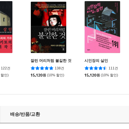
인
잘린 머리처럼 불길한 것
시인장의 살인
122건
138건
111건
 할인)
15,120
원
(10% 할인)
15,120
원
(10% 할인)
배송/반품/교환