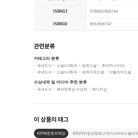
ISBN13
9788932906744
ISBN10
8932906742
관련분류
카테고리 분류
국내도서
소설/시/희곡
장르소설
추리/미스터리
국내도서
소설/시/희곡
세계각국소설
이탈리아소설
수상내역 및 미디어 추천 분류
국내도서
해외문학상 수상작
메디치상
이 상품의 태그
#2PM준호의책장
#2023타임선정최고의미스터리스릴러1