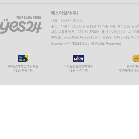
대표 : 김석환, 최세라
주소 : 서울시 영등포구 은행로 11, 5층~6층(여의도동,일신
사업자등록번호 : 229-81-37000 통신판매업신고 : 제 200
이메일 : yes24help@yes24.com 호스팅 서비스사업자 :
Copyright ⓒ YES24 Corp. All Rights Reserved.