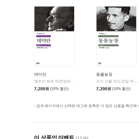
데미안
동물농장
헤르만 헤세 저/전영애 역
민음사
조지 오웰 저/도정일 역
|
|
7,200
원
(10% 할인)
7,200
원
(10% 할인)
검색 페이지에서 선택된 태그에 등록된 더 많은 상품을 확인해 
이 상품의 이벤트
(11개)