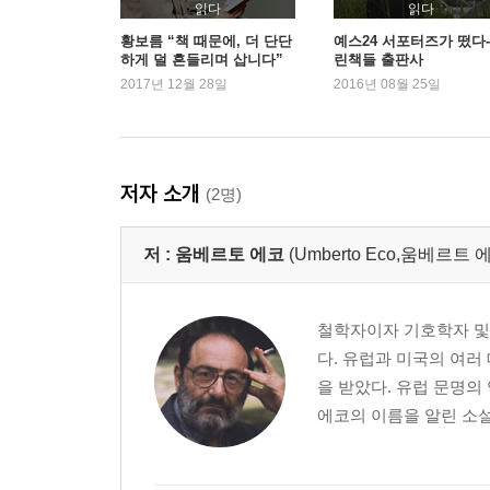
읽다
읽다
황보름 “책 때문에, 더 단단
예스24 서포터즈가 떴다-
하게 덜 흔들리며 삽니다”
린책들 출판사
2017년 12월 28일
2016년 08월 25일
저자 소개
(2명)
저 :
움베르토 에코
(Umberto Eco,움베르트 
철학자이자 기호학자 및 
다. 유럽과 미국의 여러
을 받았다. 유럽 문명의
에코의 이름을 알린 소설 