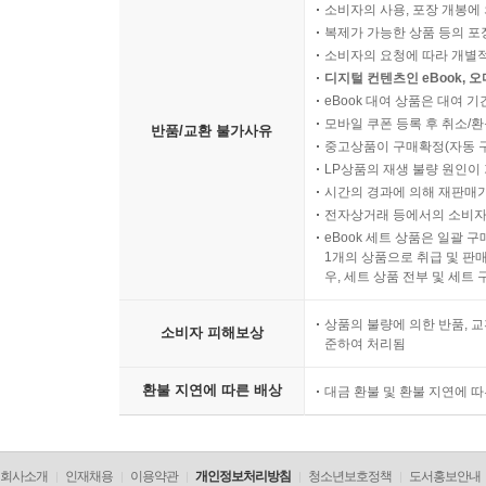
소비자의 사용, 포장 개봉에 
복제가 가능한 상품 등의 포장을 
소비자의 요청에 따라 개별
디지털 컨텐츠인 eBook, 
eBook 대여 상품은 대여 기
모바일 쿠폰 등록 후 취소/환
반품/교환 불가사유
중고상품이 구매확정(자동 
LP상품의 재생 불량 원인이 기
시간의 경과에 의해 재판매가
전자상거래 등에서의 소비자
eBook 세트 상품은 일괄 
1개의 상품으로 취급 및 판매
우, 세트 상품 전부 및 세트
상품의 불량에 의한 반품, 교
소비자 피해보상
준하여 처리됨
환불 지연에 따른 배상
대금 환불 및 환불 지연에 
회사소개
인재채용
이용약관
개인정보처리방침
청소년보호정책
도서홍보안내