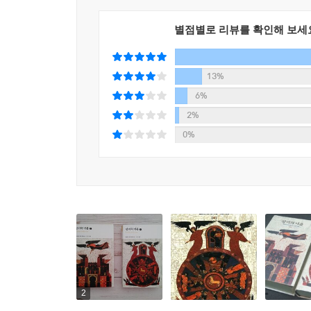
『장미의 이름』은 모든 유럽 어로 번역되었고, 모
2,000만 부의 판매고를 올렸다.
별점별로 리뷰를 확인해 보세
서평
13%
흥미진진하다. 에코의 정교한 이야기는 대단히 훌륭하
우리를 멍하게 하는 무시무시한 추리 소설. 14세기
6%
있다. - 월 스트리트 저널
2%
놀라운 마법…… 살인 사건과 기독교적 미스테리의 
0%
정치 등 인간의 영원한 문제를 다루고 있다.- 워싱턴
하느님의 말씀이 아직도 신성하며, 언어가 무기이고
대한 작품이다. 에코는 자신의 창조 속에서 한껏
즐기고 있다. 마키아벨리도 흥미를 느낄 것이고, 보
2