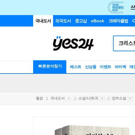
국내도서
외국도서
중고샵
eBook
크레마클럽
C
빠른분야찾기
베스트
신상품
이벤트
바이백
매
웰컴
국내도서
소설/시/희곡
장르소설