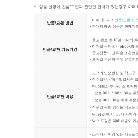
※ 상품 설명에 반품/교환과 관련한 안내가 있는경우 아래 
마이페이지 >
반품/교환 신청
반품/교환 방법
판매자 배송 상품은 판매자와
출고 완료 후 10일 이내의 
디지털 콘텐츠인 eBook의 
반품/교환 가능기간
중고상품의 경우 출고 완료일
모바일 쿠폰의 경우 유효기간(
고객의 단순변심 및 착오구
직수입양서/직수입일서중 일
단, 아래의 주문/취소 조건인
오늘 00시 ~ 06시 30분 
반품/교환 비용
오늘 06시 30분 이후 주문
직수입 음반/영상물/기프트 
단, 당일 00시~13시 사이
박스 포장은 택배 배송이 가
소비자의 책임 있는 사유로 