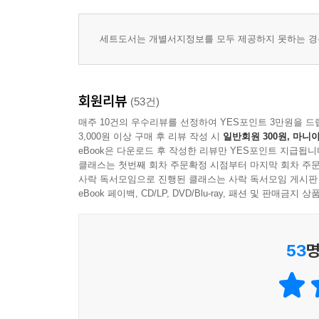
돌파하면서 베스트셀러가 됨.
세트도서는 개별서지정보를 모두 제공하지 못하는 경우
1982년. 독일어 판, 프랑스 어 판, 스페인 어 판이
1983년. 영어 판 출간. 영어 판은 미국에서만 200만
회원리뷰
(53건)
1986년. 한국어 판 출간. 즉각 스테디셀러로 자리잡
매주 10건의 우수리뷰를 선정하여 YES포인트 3만원을 드
3,000원 이상 구매 후 리뷰 작성 시
일반회원 300원, 마니아
eBook은 다운로드 후 작성한 리뷰만 YES포인트 지급됩니
1987년. 장 자끄 아노가 메가폰을 잡고, 숀 코네리
클래스는 첫번째 회차 주문확정 시점부터 마지막 회차 주문
사락 독서모임으로 진행된 클래스는 사락 독서모임 게시판
eBook 페이백, CD/LP, DVD/Blu-ray, 패션 및 판매금
1989년 영화 『장미의 이름』이 한국에서 개봉.
1990년. 일본어 판 출간. 일본에서는 『장미의 이름
53
명
1992년. 『장미의 이름』 개역 증보판 출간
2000년 『장미의 이름』