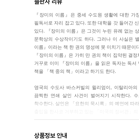
출판사 리뷰
『장미의 이름』은 중세 수도원 생활에 대한 가장
필독서로 자리 잡고 있다. 또한 대학을 갓 들어간
있다. 『장미의 이름』은 그것이 누린 유례 없는 
문학상의 수상작이기도 하다. 그러나 이 사실은 
이름』이라는 책 한 권의 명성에 못 미치기 때문이다
『장미의 이름』은 가히 만 권의 책이 집약된 결정체
거꾸로 이미 『장미의 이름』을 읽은 독자는 독서 
책을 「책 중의 책」이라고 하기도 한다.
영국의 수도사 바스커빌의 윌리엄이, 이탈리아의
끔찍한 연쇄 살인 사건이 벌어지기 시작한다. 
착수한다. 살인은 「요한의 묵시록」의 예언에 따라 
출입을 한사코 거부하고 있는 「미국의 장서관」의
『장미의 이름』의 역사
상품정보 안내
1980년. 움베르토 에코가 중세를 무대로 한 