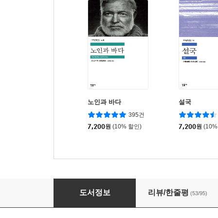
노인과 바다
설국
395건
7,200
원
(10% 할인)
7,200
원
(10%
장미의 이름 세트
도서정보
리뷰/한줄평
(53/95)