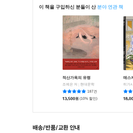
이 책을 구입하신 분들이 산
분야 연관 책
적산가옥의 유령
매스
조예은 저
현대문학
|
187건
13,500
원
(10% 할인)
18,0
배송/반품/교환 안내