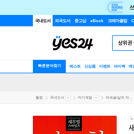
국내도서
외국도서
중고샵
eBook
크레마클럽
C
빠른분야찾기
베스트
신상품
이벤트
바이백
매
웰컴
국내도서
자기계발
처세술/삶의 자...
소