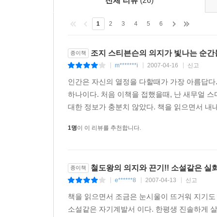
전체 리뷰
(26)
1
2
3
4
5
6
조지 스티븐슨의 의지가 빛나는 순간
종이책
m*******i
2007-04-16
신고
|
|
|
인간은 자신의 열정을 다할때가 가장 아름답다.
하나이다. 처음 이책을 접했을때, 난 새무얼 스
대한 정보가 충분치 않았다. 책을 읽으면서 내내
1명
이 이 리뷰를 추천합니다.
철도왕의 의지와 끈기!! 소설같은 실
종이책
e******8
2007-04-13
신고
|
|
|
책을 읽으면서 조금은 눈시울이 뜨거워 지기도 
소설같은 자기계발서 이다. 한평생 진솔하게 