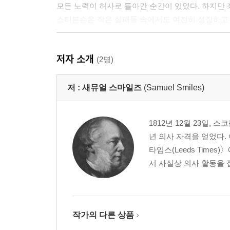
모든 노력이 허사로 돌아간 순간이 있었다. 하지만
스티븐슨은 작은 실패들 속에서도 여전히 성장하고 
4장 이성으로 비관해도 의지로 낙관하라
저자 소개
많은 사람들이 절망하고 포기했다.
(2명)
그러나 스티븐슨은 단념하지 않았다.
성공할 수 있다는 확신과 희망이 마음에서 지워지지
저 :
새뮤얼 스마일즈
(Samuel Smiles)
5장 지름길은 없다
1812년 12월 23일,
스티븐슨은 힘겨운 노력 끝에 얻은 지식이야말로 
년 의사 자격을 얻었다.
얄팍한 지식으로 인한 함정에 빠지지 않기 위해
타임스(Leeds Time
그는 무슨 일이든 그것이 전부인 양 하나부터 끝까지
서 사실상 의사 활동을 접
6장 강철은 두드릴수록 강해진다
아무도 스티븐슨의 편을 들어주지 않았다. 그는 조
하지만 여전히 자신의 신념과 의지에 따라 밀고 나갈
작가의 다른 상품
동요하거나 좌절하는 일이 없었다.