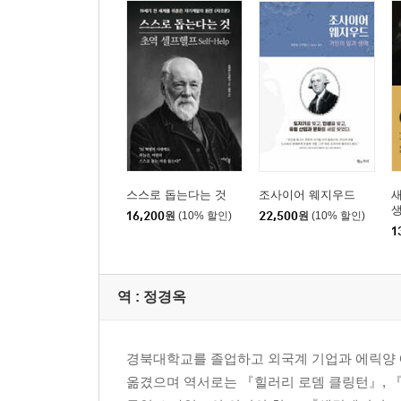
오히려 수많은 비난이 성공을 향한 자극제가 되었다
7장 작은 의지가 모여 세상을 바꾼다
도저히 불가능했던 일들이 하나씩 실현되기 시작했
세상의 대변혁 뒤에는
묵묵히 작은 성공을 쌓아나간 스티븐슨의 시련과 열
8장 인내는 쓰지만 열매는 달다
그는 자신의 노력이 결실을 맺는 모습을 보기 위해 
스스로 돕는다는 것
조사이어 웨지우드
생
매순간 노력하는 그의 습관은
16,200
원
(10% 할인)
22,500
원
(10% 할인)
1
운명을 개척하고 훌륭한 인성을 도야하는 초석이 되
9장 의지는 신화를 만든다
역 :
정경옥
나는 이 자리에서 가장 미천한 신분의 사람보다 더
내가 인생에서 달성할 수 있었던 모든 것의 바탕에는
나는 의지만 있다면 무엇이든 할 수 있다는 사실을
경북대학교를 졸업하고 외국계 기업과 에릭양 
옮겼으며 역서로는 『힐러리 로뎀 클링턴』, 『