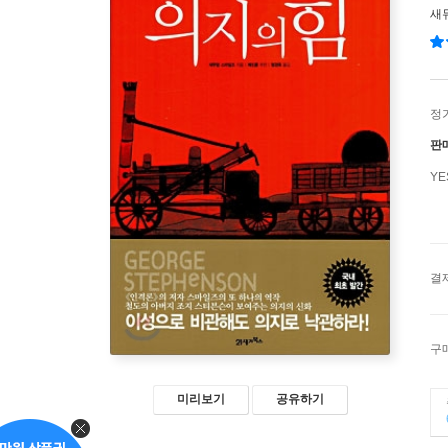
새
정
판
Y
결
구
미리보기
공유하기