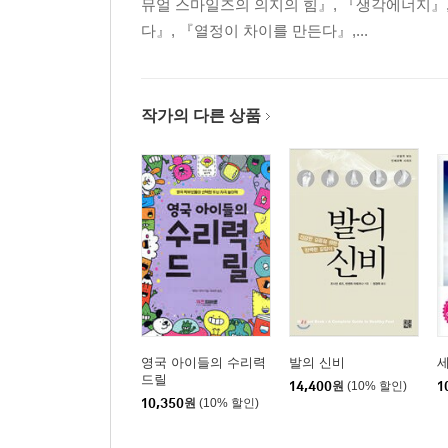
뮤얼 스마일즈의 의지의 힘』, 『생각에너지』,
다』, 『열정이 차이를 만든다』,...
작가의 다른 상품
영국 아이들의 수리력
발의 신비
세
드릴
14,400
원
(10% 할인)
1
10,350
원
(10% 할인)