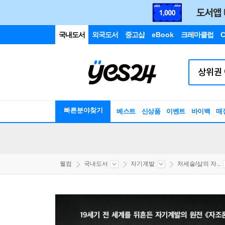
국내도서
외국도서
중고샵
eBook
크레마클럽
C
빠른분야찾기
베스트
신상품
이벤트
바이백
매
웰컴
국내도서
자기계발
처세술/삶의 자...