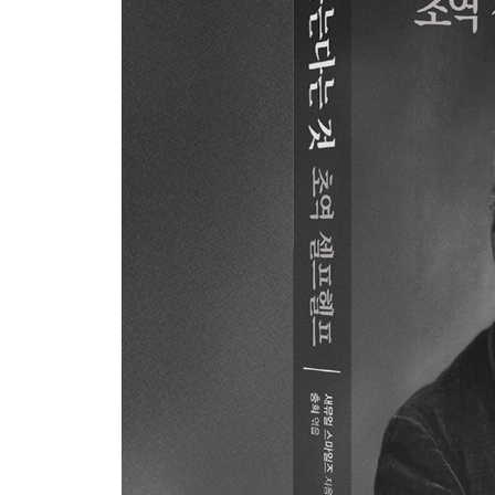
4. 자립과 의존은 함께 간다: 윌리엄 워즈워스와 알
5. 절대 절망하지 마라: 조너스 한웨이
6. 나의 부유함은 욕망의 작음에 있었다: 조지프 
7. 당신은 나보다 가난하다: 에픽테토스
5장. 양심이 세상을 채우는 순간: “나는 누구를 향하
1. 그의 싸움은 결국 시대의 양심을 깨웠다: 그랜빌
2. 의지가 재능을 이긴다: 토머스 포웰 벅스턴
3. 실패는 재능이 아니라 의지를 시험하는 것이다:
4. 그는 의회가 해산되어도 사라지지 않을 사람이다
5. 순수한 마음과 의지로 스스로를 세울 때: 존 하워
6. 나는 이 명령을 감당할 수 없습니다: 조지 워싱턴
7. 제 삶은 고된 수고 그 자체였습니다: 존 햄던
6장. 인격, 죽음보다 강한 것: “나는 무엇을 끝까지 