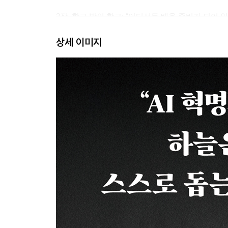
2장. 학교 밖의 학교: “어디서든 배울 준비가 되어 있
상세 이미지
1. 크로마티 채석장이 나의 대학이었다: 휴 밀러
2. 오래된 유리병으로 전기 실험을 시작한 제본공:
3. 목수 일을 거들던 청년에서 현대 외과학의 아버지
4. 땅의 말을 경청한 측량사: 윌리엄 스미스
5. 마흔에 양조장 옆에서 화학을 시작한 사람: 조
6. 지금의 나는 내가 만들었다: 험프리 데이비
7. 오보에를 내려놓고 망원경을 들다: 윌리엄 허셜
8. 편견의 벽마저 무너뜨린 관찰의 힘: 에드워드 제
9. 진실은 고독과 인내를 요구한다: 윌리엄 하비와 
10. 근면과 축적, 그것이 전부였다: 존 돌턴
11. 배낭 하나 메고 파리로 걸어간 소년: 루이 니콜
3장. 인내의 힘으로 ‘완성’을 빚다: “끝까지 버텨 낼 
1. 화염 속에서 빚어낸 인내의 도자기: 베르나르 팔