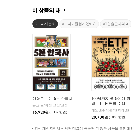
이 상품의 태그
#그래제본소
#크레마클럽에있어요
#1인출판사의책
만화로 보는 5분 한국사
100세까지 월 500만 원
받는 ETF 연금 수업
유요 글/미정 그림/신병주 감수
빅피시
|
제도권주식분석(최기원
16,920
원
(10% 할인)
20,700
원
(10% 할인)
검색 페이지에서 선택된 태그에 등록된 더 많은 상품을 확인해 