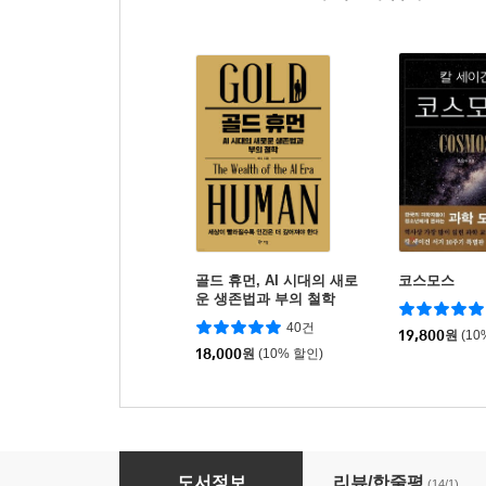
골드 휴먼, AI 시대의 새로
코스모스
운 생존법과 부의 철학
40건
19,800
원
(10
18,000
원
(10% 할인)
스스로 돕는다는 것
도서정보
리뷰/한줄평
(14/1)