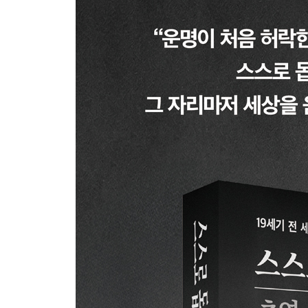
2. 품질을 떨어뜨릴 바에야 차라리 만들지 않겠다:
3. 오직 자유를, 자유를 주십시오: 요한 프리드리히
4. 베개를 받치고 앉은 병약한 소년이 있었다: 존 
5. 지팡이와 목발, 그리고 오른손: 월터 스콧
6. 탁월함은 노동의 보상이다: 조슈아 레이놀즈
7. 부엌을 통째로 용광로에 던져 넣은 사람: 벤베누
8. 오직 자신의 힘으로: 프랜시스 챈트리
9. 나에게는 천재성이 없었다: 데이비드 윌키
10. 나는 무엇도 소홀히 하지 않았다: 니콜라 푸생
11. 양초 가게에서 오라토리오를 쓰다: 윌리엄 잭슨
12. 추운 밤의 작업실: 루카 델라 로비아
4장. 습관, 절제, 내면의 힘: “나는 나를 다스리고 있
1. 하늘에서는 번개를, 폭군에게서는 왕홀을: 벤저
2. 단 1분도 허투루 흘려보내지 않은 사람: 헨리 브
3. 천재성이란 인내다: 뷔퐁 백작