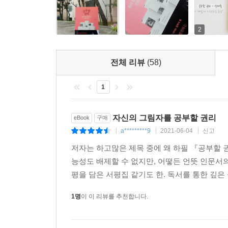
2
전체 리뷰
(58)
1
자신의 그림자를 공부할 권리
eBook
구매
a*********9
2021-06-04
신고
|
|
|
저자는 하고많은 제목 중에 왜 하필 『공부할 
능성도 배제할 수 없지만, 어떻든 언뜻 인문서
평을 담은 서평집 같기도 한. 독서를 통한 깊은
1명
이 이 리뷰를 추천합니다.