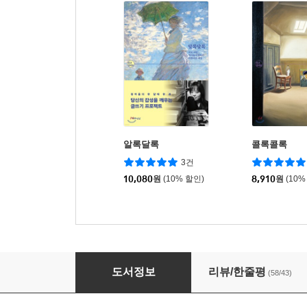
알록달록
콜록콜록
3건
10,080
원
(10% 할인)
8,910
원
(10%
공부할 권리
도서정보
리뷰/한줄평
(58/43)