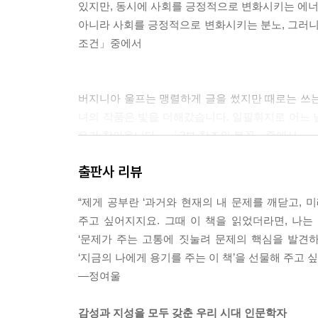
있지만, 동시에 사회를 긍정적으로 변화시키는 에너
아니라 사회를 긍정적으로 변화시키는 분노, 그러니까
조건」중에서
버지니아 울프는 맹렬하게 글을 썼지만 때로는 쓰는 
녀의 작품은 빛을 더해갔습니다. 일필휘지로 어느 날
유가 찾아옵니다.---「2부 창조의 불꽃」중에서
출판사 리뷰
더 많은 돈, 더 큰 집, 더 멋진 스위트홈을 이루는
“제게 공부란 ‘과거와 현재의 내 문제를 깨닫고, 
르크스는 일찍이 간파합니다. 시민혁명은 분명 자유를 
주고 싶어지지요. 그때 이 책을 읽었더라면, 나는
-「3부 삶의 품격」중에서
‘문제가 주는 고통에 짓눌려 문제의 핵심을 발견
‘지금의 나에게 용기를 주는 이 책’을 선물해 주고 
―정여울
프로이트의 정신분석이 꿈에서 나오는 여러 인물이나 
운명과 상처를 반영하는지, 앞으로 어떻게 그 상처
감성과 지성을 모두 갖춘 우리 시대 인문학자