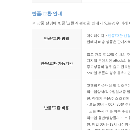
반품/교환 안내
※ 상품 설명에 반품/교환과 관련한 안내가 있는경우 아래 
마이페이지 >
반품/교환 신청
반품/교환 방법
판매자 배송 상품은 판매자와
출고 완료 후 10일 이내의 
디지털 콘텐츠인 eBook의 
반품/교환 가능기간
중고상품의 경우 출고 완료일
모바일 쿠폰의 경우 유효기간(
고객의 단순변심 및 착오구
직수입양서/직수입일서중 일
단, 아래의 주문/취소 조건인
오늘 00시 ~ 06시 30분 
반품/교환 비용
오늘 06시 30분 이후 주문
직수입 음반/영상물/기프트 
단, 당일 00시~13시 사이