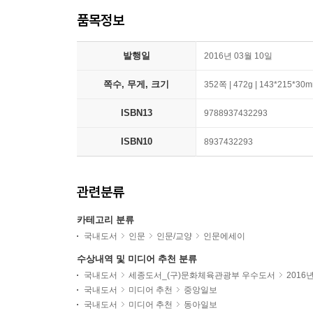
품목정보
발행일
2016년 03월 10일
쪽수, 무게, 크기
352쪽 | 472g | 143*215*30
ISBN13
9788937432293
ISBN10
8937432293
관련분류
카테고리 분류
국내도서
인문
인문/교양
인문에세이
수상내역 및 미디어 추천 분류
국내도서
세종도서_(구)문화체육관광부 우수도서
2016
국내도서
미디어 추천
중앙일보
국내도서
미디어 추천
동아일보