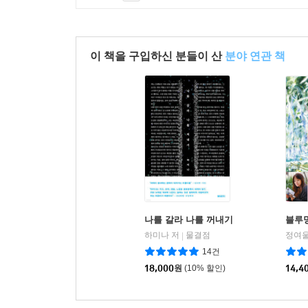
이 책을 구입하신 분들이 산
분야 연관 책
나를 갈라 나를 꺼내기
블루
하미나 저
물결점
정여울
|
14건
18,000
원
(10% 할인)
14,4