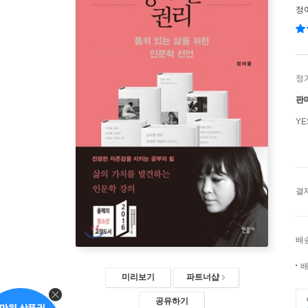
정
정
판
Y
결
배
배
미리보기
파트너샵
공유하기