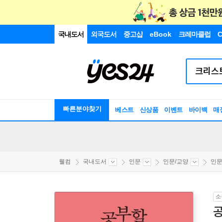
국내도서
외국도서
중고샵
eBook
크레마클럽
C
빠른분야찾기
베스트
신상품
이벤트
바이백
매
웰컴
국내도서
인문
인문/교양
인
소