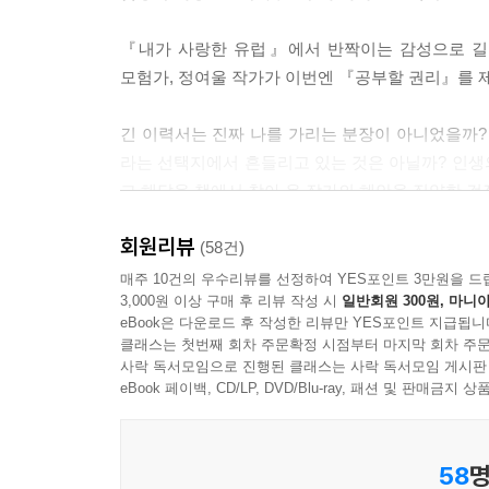
아들러는 열등감콤플렉스를 극복할 대안으로서 공동체
『내가 사랑한 유럽』에서 반짝이는 감성으로 길
될 것이라는 자기계발의 공식이 각인되어 있지만, 실
모험가, 정여울 작가가 이번엔 『공부할 권리』를 
긴 이력서는 진짜 나를 가리는 분장이 아니었을까? 
새뮤얼 존슨은 “자기 삶에서 어떤 선택을 할 때는 
라는 선택지에서 흔들리고 있는 것은 아닐까? 인생
선택의 기회가 남아 있습니다. 개인의 합리적 선택
그 해답을 책에서 찾아 온 작가의 혜안을 집약한 걸
우리가 국가의 운명을 바꾸도록 선택할 권리가 있습
회원리뷰
삶의 가치와 품위를 지켜 주는 공부할 권리
(58건)
나무는 위로도 자라지만 아래로도 자랍니다. 아니,
매주 10건의 우수리뷰를 선정하여 YES포인트 3만원을 드
아래로 자라는 법, 내면으로 자라는 법, 무의식 깊숙
3,000원 이상 구매 후 리뷰 작성 시
일반회원 300원, 마니아
약육강식의 세계에서 나약함은 능력 없음으로 치부
리 내면의 뿌리가 얼마나 자라야 하는지, 미처 돌보
eBook은 다운로드 후 작성한 리뷰만 YES포인트 지급됩니
있진 않은가요? 그러나 안티고네는 슬픔이라는
클래스는 첫번째 회차 주문확정 시점부터 마지막 회차 주문
쟁취했습니다.
---「5부 가치 창조」중에서
사락 독서모임으로 진행된 클래스는 사락 독서모임 게시판
eBook 페이백, CD/LP, DVD/Blu-ray, 패션 및 판매금
그런데 이렇게 삶의 작은 가치들이 창조의 힘으로 꽃
버리기, 용서하기, 희생하기, 이 모든 인생 항로에서
58
명