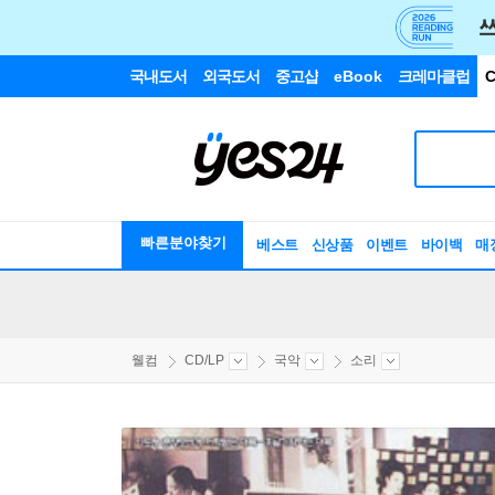
국내도서
외국도서
중고샵
eBook
크레마클럽
C
빠른분야찾기
베스트
신상품
이벤트
바이백
매
웰컴
CD/LP
국악
소리