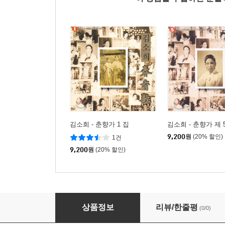
김소희 - 춘향가 1 집
김소희 - 춘향가 제 
9,200
원
(20% 할인)
1건
9,200
원
(20% 할인)
김소희 - 춘향가 제 2 집
상품정보
리뷰/한줄평
(0/0)