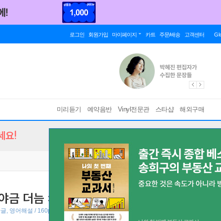
로그인
회원가입
마이페이지
카트
주문/배송
고객센터
Gl
미리듣기
예약음반
Vinyl전문관
스타샵
해외구매
세요!
가야금 더늠 : 전통과 현대적 해석
중견 가야금 연
한글, 영어해설 / 160p 악보집 ]