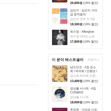
20,000
원
(19% 할인)
김민지 - 김민지 가야
금 창작음악
김민지 연주 외 3명
19,300
원
(19% 할인)
최수정 - Afterglow
최수정 (국악) 노래
17,800
원
(19% 할인)
이 분야 베스트셀러
더보기
남도민요 - 2집 김소
희 / 박귀희 / 안향년 /
오정숙 / 남해성
김소희,박귀희,안향년,오정숙,남해성
(Song Of South Folk,
13,400
원
(19% 할인)
Vol. 2)
앙상블 시나위 - 4집
COSMOS
앙상블 시나위
18,000
원
(19% 할인)
추정현 - 가야금 산조: