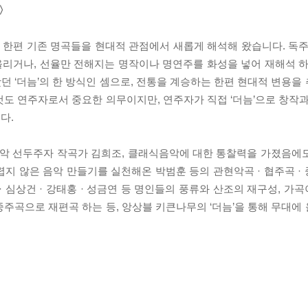
 〉
한편 기존 명곡들을 현대적 관점에서 새롭게 해석해 왔습니다. 독주
리거나, 선율만 전해지는 명작이나 명연주를 화성을 넣어 재해석 하
 ‘더늠’의 한 방식인 셈으로, 전통을 계승하는 한편 현대적 변용을
도 연주자로서 중요한 의무이지만, 연주자가 직접 ‘더늠’으로 창작과
다.
악 선두주자 작곡가 김희조, 클래식음악에 대한 통찰력을 가졌음에
지 않은 음악 만들기를 실천해온 박범훈 등의 관현악곡 · 협주곡 ·
· 심상건 · 강태홍 · 성금연 등 명인들의 풍류와 산조의 재구성, 
주곡으로 재편곡 하는 등, 앙상블 키큰나무의 ‘더늠’을 통해 무대에