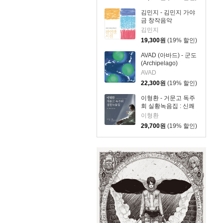
김민지 - 김민지 가야
금 창작음악
김민지
19,300
원
(19% 할인)
AVAD (아바드) - 군도
(Archipelago)
AVAD
22,300
원
(19% 할인)
이형환 - 거문고 독주
회 실황녹음집 : 신쾌
동류 거문고 긴산조
이형환
한바탕
29,700
원
(19% 할인)