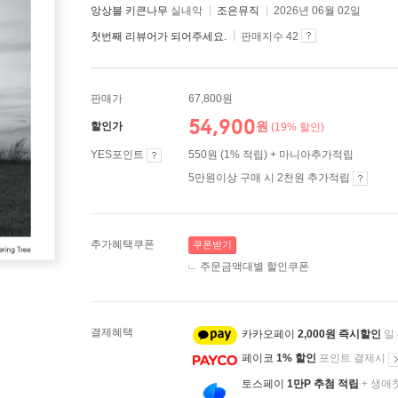
앙상블 키큰나무
실내악
조은뮤직
2026년 06월 02일
첫번째 리뷰어가 되어주세요.
판매지수 42
판매가
67,800원
54,900
원
할인가
(19% 할인)
YES포인트
550원 (1% 적립) + 마니아추가적립
5만원이상 구매 시 2천원 추가적립
추가혜택쿠폰
쿠폰받기
주문금액대별 할인쿠폰
결제혜택
카카오페이
2,000원 즉시할인
일
페이코
1% 할인
포인트 결제시
토스페이
1만P 추첨 적립
+ 생애