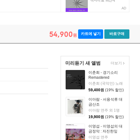
AD
54,900
카트에 넣기
바로구매
원
미리듣기 새 앨범
더보기
이춘희 - 경기소리
Remastered
이춘희 (국악인) 노래
59,400
원
(19% 할인)
이아람 - 서용석류 대
금산조
이아람 연주 외 1명
19,900
원
(19% 할인)
이영섭 - 이영섭의 대
금정악 : 자진한잎
이영섭 연주