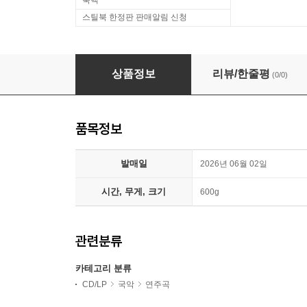
룩백
스틸북 한정판 판매알림 신청
[USB] 앙상블 키큰나무 - 가야금 더늠 : 전통과
상품정보
리뷰/한줄평
(0/0)
품목정보
발매일
2026년 06월 02일
시간, 무게, 크기
600g
관련분류
카테고리 분류
CD/LP
국악
연주곡