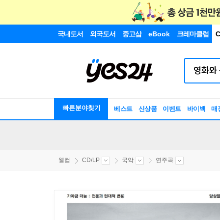
국내도서
외국도서
중고샵
eBook
크레마클럽
C
빠른분야찾기
베스트
신상품
이벤트
바이백
매
웰컴
CD/LP
국악
연주곡