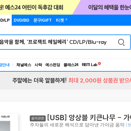
D/LP
DVD/BD
문구
/GIFT
티켓
독서유형검사
RBTI Lab
장안내
채널예스
사락
예스펀딩
클래스24
독서유형검사
주말에는 더욱 알뜰하게!
최대 2,000원 상품권 받으
[USB] 앙상블 키큰나무 - 
음악관련
주자들의 새로운 해석으로 담아낸 가야금 음악
[ 