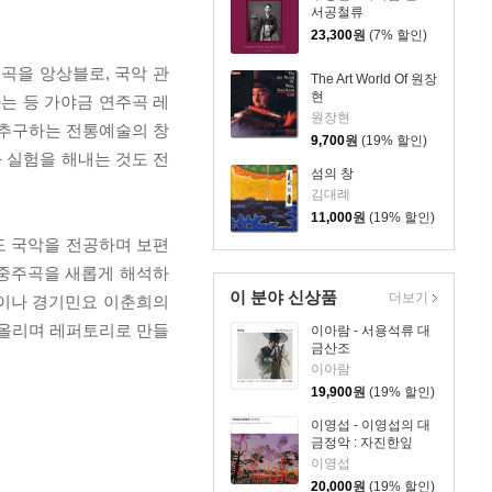
서공철류
23,300
원
(7% 할인)
곡을 앙상블로, 국악 관
The Art World Of 원장
현
는 등 가야금 연주곡 레
원장현
 추구하는 전통예술의 창
9,700
원
(19% 할인)
 실험을 해내는 것도 전
섬의 창
김대례
11,000
원
(19% 할인)
도 국악을 전공하며 보편
 중주곡을 새롭게 해석하
이 분야 신상품
더보기
가곡이나 경기민요 이춘희의
 올리며 레퍼토리로 만들
이아람 - 서용석류 대
금산조
이아람
19,900
원
(19% 할인)
이영섭 - 이영섭의 대
금정악 : 자진한잎
이영섭
20,000
원
(19% 할인)