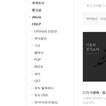
외국도서
최근 2개월 
중고샵
eBook
판매량순
신상
CD/LP
LP(Vinyl) 전문관
예약음반
가요
클래식
POP
ROCK
재즈
OST
뮤직 블루레이
[CD]
이춘희 - 경
뮤직 DVD
이춘희 (국악인)
노
유아/어린이/명상
조은뮤직