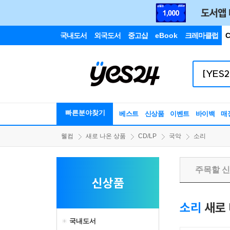
국내도서
외국도서
중고샵
eBook
크레마클럽
C
빠른분야찾기
베스트
신상품
이벤트
바이백
매
웰컴
새로 나온 상품
CD/LP
국악
소리
주목할 
신상품
소리
새로 
국내도서