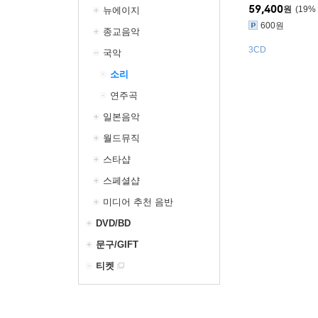
59,400
원
19
%
뉴에이지
600원
종교음악
3CD
국악
소리
연주곡
일본음악
월드뮤직
스타샵
스페셜샵
미디어 추천 음반
DVD/BD
문구/GIFT
티켓