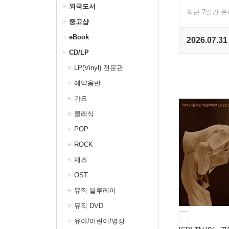
외국도서
최근 7일간 
중고샵
eBook
2026.07.31
CD/LP
LP(Vinyl) 전문관
예약음반
가요
클래식
POP
ROCK
재즈
OST
뮤직 블루레이
뮤직 DVD
유아/어린이/명상