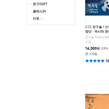
문구/GIFT
클래스24
티켓
[CD]
전구슬 / 
창단 - 역사와 
동요
전구슬
작곡/
산유
고금
16,300
원
19
%
170원
1