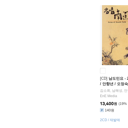
[CD]
남도민요 - 
/ 안향년 / 오정숙 
South Folk, Vol.
김소희
,
남해성
,
안
EnE Media
13,400
원
19
%
140원
2CD / 재발매