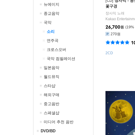
[CD]
장사익 - 
뉴에이지
꽃구경
종교음악
장사익
노래
Kakao Entertainm
국악
26,700
원
19
%
소리
270원
연주곡
1
크로스오버
2CD
국악 컴필레이션
일본음악
월드뮤직
스타샵
해외구매
중고음반
스페셜샵
미디어 추천 음반
DVD/BD