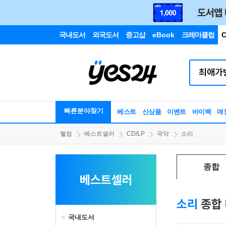
국내도서
외국도서
중고샵
eBook
크레마클럽
C
빠른분야찾기
베스트
신상품
이벤트
바이백
매
웰컴
베스트셀러
CD/LP
국악
소리
종합
베스트셀러
소리
종합
국내도서