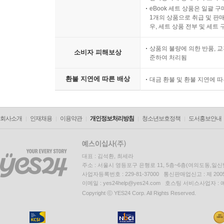
eBook 세트 상품은 일괄 
1개의 상품으로 취급 및 판매
우, 세트 상품 전부 및 세트
상품의 불량에 의한 반품, 교
소비자 피해보상
준하여 처리됨
환불 지연에 따른 배상
대금 환불 및 환불 지연에 
회사소개
인재채용
이용약관
개인정보처리방침
청소년보호정책
도서홍보안내
대표 : 김석환, 최세라
주소 : 서울시 영등포구 은행로 11, 5층~6층(여의도동,일신
사업자등록번호 : 229-81-37000 통신판매업신고 : 제 200
이메일 : yes24help@yes24.com 호스팅 서비스사업자 :
Copyright ⓒ YES24 Corp. All Rights Reserved.