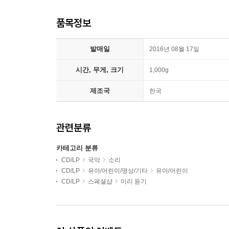
품목정보
발매일
2016년 08월 17일
시간, 무게, 크기
1,000g
제조국
한국
관련분류
카테고리 분류
CD/LP
국악
소리
CD/LP
유아/어린이/명상/기타
유아/어린이
CD/LP
스페셜샵
미리 듣기