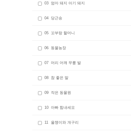
03
엄마 돼지 아기 돼지
04
당근송
05
꼬부랑 할머니
06
동물농장
07
머리 어깨 무릎 발
08
참 좋은 말
09
작은 동물원
10
아빠 힘내세요
11
올챙이와 개구리