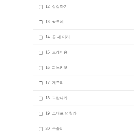
12
섬집아기
13
싹트네
14
곰 세 마리
15
도레미송
16
피노키오
17
개구리
18
파란나라
19
그대로 멈춰라
20
구슬비