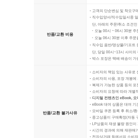
고객의 단순변심 및 착오구
직수입양서/직수입일서중 일
단, 아래의 주문/취소 조건인
오늘 00시 ~ 06시 30분 
반품/교환 비용
오늘 06시 30분 이후 주문
직수입 음반/영상물/기프트 
단, 당일 00시~13시 사이
박스 포장은 택배 배송이 가
소비자의 책임 있는 사유로 
소비자의 사용, 포장 개봉에 
복제가 가능한 상품 등의 포장을 
소비자의 요청에 따라 개별
디지털 컨텐츠인 eBook, 
eBook 대여 상품은 대여 기
모바일 쿠폰 등록 후 취소/환
반품/교환 불가사유
중고상품이 구매확정(자동 
LP상품의 재생 불량 원인이 기
시간의 경과에 의해 재판매가
전자상거래 등에서의 소비자