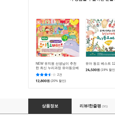
NEW 유치원 선생님이 추천
유아 동요 베스트 1
한 최신 누리과정 유아동요베
24,500
원
(19% 할인
스트 133곡
2건
12,800
원
(20% 할인)
국악으로 듣는 동요 [우리 악기로 연주한 국악 동
상품정보
리뷰/한줄평
(3/1)