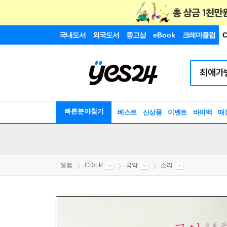
국내도서
외국도서
중고샵
eBook
크레마클럽
C
빠른분야찾기
베스트
신상품
이벤트
바이백
매
웰컴
CD/LP
국악
소리