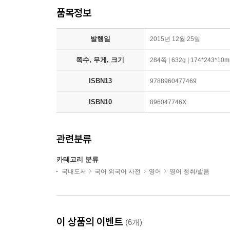
품목정보
발행일
2015년 12월 25일
쪽수, 무게, 크기
284쪽 | 632g | 174*243*10
ISBN13
9788960477469
ISBN10
896047746X
관련분류
카테고리 분류
국내도서
국어 외국어 사전
영어
영어 청취/발음
이 상품의 이벤트
(6개)