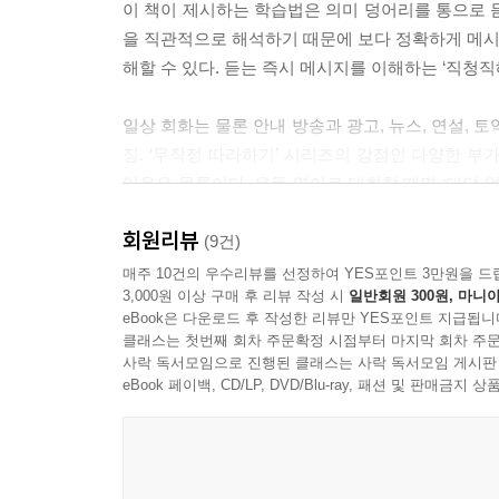
이 책이 제시하는 학습법은 의미 덩어리를 통으로 듣
을 직관적으로 해석하기 때문에 보다 정확하게 메시지
해할 수 있다. 듣는 즉시 메시지를 이해하는 ‘직청직
일상 회화는 물론 안내 방송과 광고, 뉴스, 연설, 
징. ‘무작정 따라하기’ 시리즈의 강점인 다양한 부가
있음은 물론이다. 유독 영어로 대화할 때면 ‘대답 
가능한 수준급 리스너로 거듭나보자.
회원리뷰
(9건)
★ 500만 명의 독자가 선택한 무작정 따라하기 시리
매주 10건의 우수리뷰를 선정하여 YES포인트 3만원을 드
3,000원 이상 구매 후 리뷰 작성 시
일반회원 300원, 마니아
eBook은 다운로드 후 작성한 리뷰만 YES포인트 지급됩니
독학으로 영어를 공부하는 독자들의 변화된 학습 
클래스는 첫번째 회차 주문확정 시점부터 마지막 회차 주문
새로운 학습 프로그램을 제시합니다.
사락 독서모임으로 진행된 클래스는 사락 독서모임 게시판
eBook 페이백, CD/LP, DVD/Blu-ray, 패션 및 판매금
모든 원고를 독자의 눈높이에 맞춰 자세하고 친절한 
리케이션, 길벗 독자지원팀 운영 등 더욱 편하고 쉽