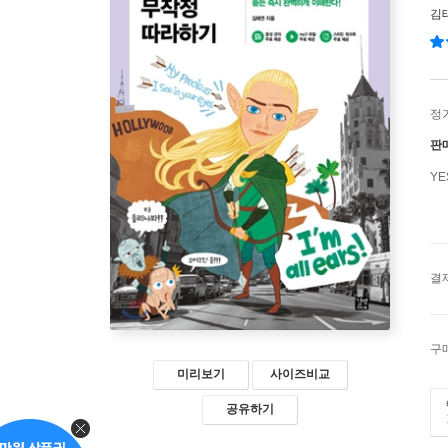
김
정
판
Y
결
구
미리보기
사이즈비교
공유하기