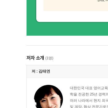
45 Ireland’s economy and financial markets are in a 
아일랜드의 경제와 금융시장이 심각한 위기에 처해
46 When we think of oil, what country comes to you
석유를 생각하면, 어떤 나라가 떠오르시나요?
47 The ten grey colored buildings have been erected
상하이에 열 개의 회색 건물이 세워졌습니다.
48 The first hamburger in a lab has been recently p
연구실에서 만든 첫 번째 햄버거가 최근에 소개되었
저자 소개
(1명)
리스닝 테스트 : 넷째마당 실력 점검
저 :
김태연
다섯째마당 ? 토익(TOEIC) 듣기
아홉째마디 파트3 (PART 3)
대한민국 대표 영어교육
학을 전공한 25년 경력의
49 How did the surgery go this morning?
여러 나라에서 현지 외
오늘 아침에 수술은 어떻게 됐나요?
및 계약, 협상 전문가로