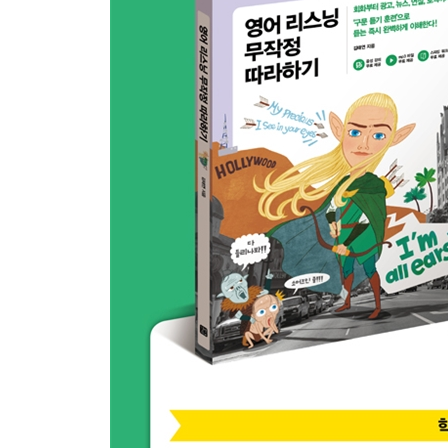
11 The biggest and most valuable investment
가장 중요하고 제일 가치 있는 투자
12 You can make a difference in their lives.
당신이 그들의 삶을 달라지게 할 수 있습니다.
리스닝 테스트 : 첫째마당 실력 점검
둘째마당 ? 일상 대화 듣기
셋째마디 일상 대화
13 I prefer subtle cologne
난 은은한 향수를 더 좋아해.
14 I was up all night with my baby.
아기랑 밤새 깨어 있었거든.
15 I really love to see all the happy faces.
나는 사람들의 행복한 얼굴을 보는 게 아주 좋아.