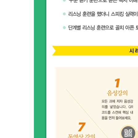
36 We need both security and freedom. - Aung San
안전과 자유가 둘 다 필요합니다. - 아웅 산 수 치
리스닝 테스트 : 셋째마당 실력 점검
넷째마당 ? 뉴스 듣기
여섯째마디 문화, 연예, 건강 뉴스
37 What causes a beer belly?
술배는 왜 생기는 걸까요?
38 Fat, is actually not bad.
지방은, 사실 나쁜 것이 아닙니다.
39 Students gathered to create the 512 square met
학생들이 512㎡의 모자이크를 만들기 위해 모였습
40 ABBA celebrated Eurovision win 40 years.
”아바”가 유러비전 우승 40 주년을 기념했습니다.