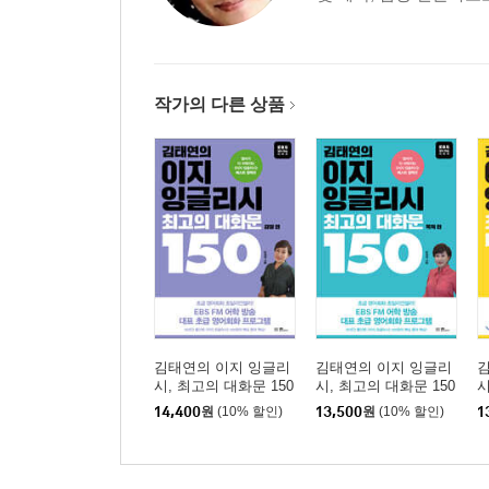
50 Lose weight slowly and sensibly.
천천히 그리고 현명하게 살을 빼세요.
51 When do you think the bike will be ready to be p
작가의 다른 상품
오토바이를 언제쯤 찾아갈 수 있을 것 같으세요?
52 Mr. Kim’s office is on the right, opposite the staff 
김 선생의 사무실은 오른쪽에, 직원용 주방 맞은편
53 The first thing I want you to do is call Tom Jones.
제일 먼저 해줘야 할 일은 톰 존스 씨에게 전화하는
54 I can imagine how excited you guys must be.
너희가 얼마나 들떴을지 알 것 같아.
리스닝 꿀팁 : 영어 리스닝에 도움이 되는 웹사이트
김태연의 이지 잉글리
김태연의 이지 잉글리
시, 최고의 대화문 150
시, 최고의 대화문 150
시
열째마디 파트 4 (PART 4)
- 감정 편
- 목적 편
주
14,400
원
(10% 할인)
13,500
원
(10% 할인)
1
55 The talk lasts approximately ten minutes.
설명은 10분 정도 걸립니다.