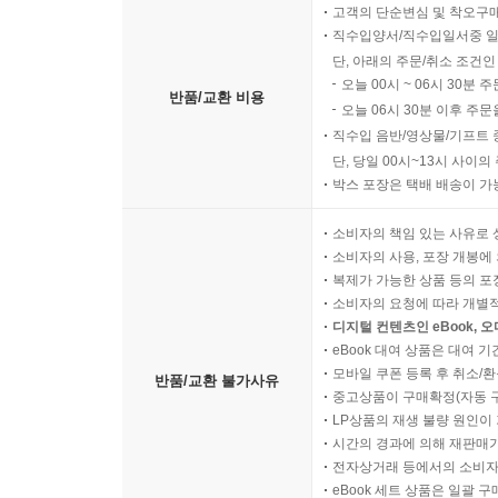
고객의 단순변심 및 착오구
직수입양서/직수입일서중 일
단, 아래의 주문/취소 조건인
오늘 00시 ~ 06시 30분 
반품/교환 비용
오늘 06시 30분 이후 주문
직수입 음반/영상물/기프트 
단, 당일 00시~13시 사이
박스 포장은 택배 배송이 가
소비자의 책임 있는 사유로 
소비자의 사용, 포장 개봉에 
복제가 가능한 상품 등의 포장을 
소비자의 요청에 따라 개별
디지털 컨텐츠인 eBook, 
eBook 대여 상품은 대여 기
모바일 쿠폰 등록 후 취소/환
반품/교환 불가사유
중고상품이 구매확정(자동 
LP상품의 재생 불량 원인이 기
시간의 경과에 의해 재판매가
전자상거래 등에서의 소비자
eBook 세트 상품은 일괄 