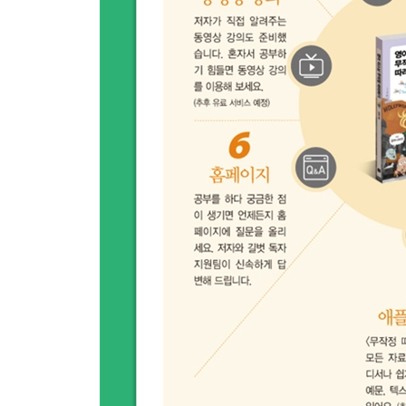
리스닝 꿀팁 : 프랑스에서 온 영어 발음 듣기
일곱째마디 정치, 사회 뉴스
41 A pilot recently delayed a flight for over two hours
최근에 한 조종사가 비행기를 두 시간 넘게 연착시
42 Taking online freedom too far
인터넷상의 자유가 너무 지나치다
43 Tea Party followers generally oppose excessive t
티 파티 추종자들은 일반적으로 과도한 세금에 반대
44 UN peacekeepers are often called Blue Helmets.
유엔 평화 유지군은 자주 ‘파란 헬멧’이라고 불립니다
리스닝 꿀팁 : 영어 리스닝에 도움이 되는 웹사이트 
여덟째마디 경제, 과학 뉴스