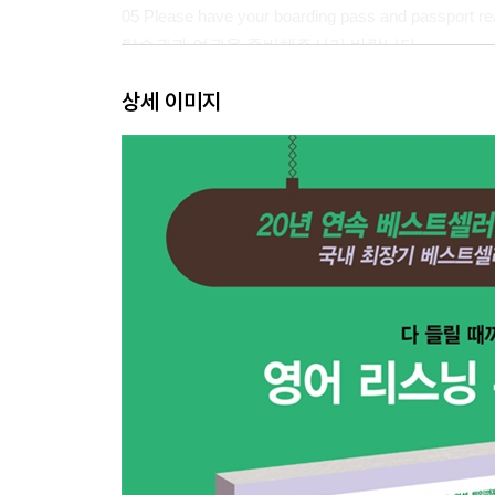
05 Please have your boarding pass and passport re
탑승권과 여권을 준비해주시기 바랍니다.
06 This is the final boarding call for flight KL998.
상세 이미지
KL998편의 마지막 탑승 안내입니다.
07 Smoking is prohibited on the entire aircraft.
기내 전체에서 흡연은 금지되어 있습니다.
08 We’ll be landing in about 10 minutes.
저희는 약 10분 후에 착륙하겠습니다.
리스닝 꿀팁 : 한국식 발음으로 잘못 알고 있는 단어
둘째마디 광고
09 Try a stick today and find out for yourself!
한 번 씹어보시고, 직접 평가해 보세요!
10 Picture yourself on the deck of a luxury ocean lin
고급스러운 여객선의 갑판에 서 있는 당신을 상상해