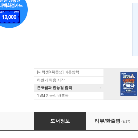
[대학생X취준생] 여름방학
하반기 채용 시작
큰코쌤과 한능검 합격
YBM X 농심 배홍동
영어 리스닝 무작정 따라하기
도서정보
리뷰/한줄평
(9/17)