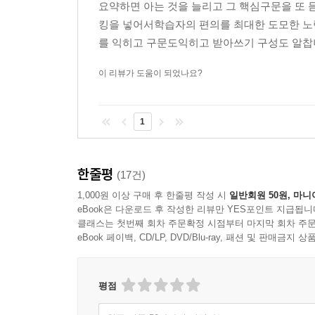
요약하면 아는 것을 늘리고 그 핵심구문을 또 
킹을 넣어서학습자의 편의를 최대한 도모한 노
본문 구성 미리보기
를 익히고 구문도익히고 받아쓰기 구성도 알찹니
준비단계 무작정 들어보기
- 배경 지식만 읽고 대
이 리뷰가 도움이 되었나요?
1단계 기본 단어 듣기
- 단어의 소리와 뜻을 익히고
1
2단계 핵심 구문 듣기
- 핵심 구문에 대한 설명을 
어보세요.
한줄평
(17건)
잠깐만요
- 발음에 대한 보충 설명입니다.
1,000원 이상 구매 후 한줄평 작성 시
일반회원 50원, 마니
eBook은 다운로드 후 작성한 리뷰만 YES포인트 지급됩니
클래스는 첫번째 회차 주문확정 시점부터 마지막 회차 주문
컨닝페이퍼
- 혹시 모르는 어휘가 있다면 참고하세요
eBook 페이백, CD/LP, DVD/Blu-ray, 패션 및 판매금
3단계 받아쓰기
- 마지막으로 받아쓰기를 하며 어떤
평점
리스닝 TIP
- 영어의 중요 발음 현상에 대한 설명을