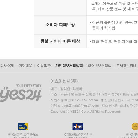
1개의 상품으로 취급 및 판매
우, 세트 상품 전부 및 세트
상품의 불량에 의한 반품, 교
소비자 피해보상
준하여 처리됨
환불 지연에 따른 배상
대금 환불 및 환불 지연에 
회사소개
인재채용
이용약관
개인정보처리방침
청소년보호정책
도서홍보안내
대표 : 김석환, 최세라
주소 : 서울시 영등포구 은행로 11, 5층~6층(여의도동,일신
사업자등록번호 : 229-81-37000 통신판매업신고 : 제 200
이메일 : yes24help@yes24.com 호스팅 서비스사업자 :
Copyright ⓒ YES24 Corp. All Rights Reserved.