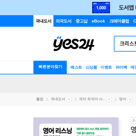
국내도서
외국도서
중고샵
eBook
크레마클럽
C
빠른분야찾기
베스트
신상품
이벤트
바이백
매
웰컴
국내도서
국어 외국어 사...
영어
소