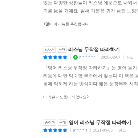
있는 다양한 상황들이 리스닝 예문으로 나와서 
도약하세요.
귀를 뚫을 거예요. 벌써 기분은 귀가 뚫린 느낌
단계별 리스닝 훈련으로 학습효과를 UP!
1명
이 이 리뷰를 추천합니다.
리스닝 훈련을 할 때 가장 많이 하는 방법은 받아쓰
율성이 떨어질뿐더러, 소리 듣기에만 연연하게 되어 
리스닝 무작정 따라하기
eBook
구매
적인 학습을 위해서는 체계적인 리스닝 훈련이 동
j*********r
2026-02-07
신고
|
|
|
훈련을 하고 ④받아쓰기를 하고 ⑤스피킹으로 마무리하
『영어 리스닝 무작정 따라하기』는 영어 듣기
킹 실력까지 향상될 것입니다.
리듬에 대한 익숙함 부족에서 찾는다.이 책은
몸에 익히게 하는 방식이다.짧은 문장부터 시작해
다양한 리스닝 콘텐츠로 들어야 귀가 열립니다!
이 리뷰가 도움이 되었나요?
리스닝 실력을 높이기 위해 뉴스만 듣는다거나, 
된 콘텐츠로 학습하면 그 분야의 듣기에만 익숙해지
듯, 폭넓게 영어 리스닝 실력을 높이기 위해서는 편
영어 리스닝 무작정 따라하기
종이책
구매
리스닝 콘텐츠로리스닝 훈련을 해보세요. 외국 여행을
a*******r
2021-03-05
신고
|
|
|
볼 때 어떤 상황에도 영어가 잘 들리게 될 것입니다.