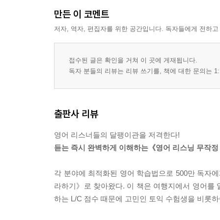
56 Our next available representative will assist you.
만든 이 코멘트
연결이 가능한 상담원에게 연결됩니다.
저자, 역자, 편집자를 위한 공간입니다. 독자들에게 전하고
57 These records will help us to make a case.
이 기록들이 우리의 정당함을 입증하는 데 도움을 줄
58 Exercise means a lot in various ways.
접수된 글은 확인을 거쳐 이 곳에 게재됩니다.
운동은 여러 면에서 중요합니다.
독자 분들의 리뷰는 리뷰 쓰기를, 책에 대한 문의는 1:
59 The traffic report reveals slowdowns on Route 51
교통 상황을 보니 51번 도로에서 정체되고 있습니다
60 We’re running two-for-one deals on Hapburn jean
출판사 리뷰
헵번 청바지 1 + 1 행사를 진행 중입니다.
영어 리스너들의 달팽이관을 저격한다!
리스닝 테스트 : 다섯째마당 실력 점검
듣는 즉시 완벽하게 이해하는《영어 리스닝 무작정
각 분야에 최적화된 영어 학습법으로 500만 독자에
라하기》로 찾아왔다. 이 책은 여행지에서 영어를 알
하는 L/C 점수 때문에 고민인 토익 수험생을 비롯