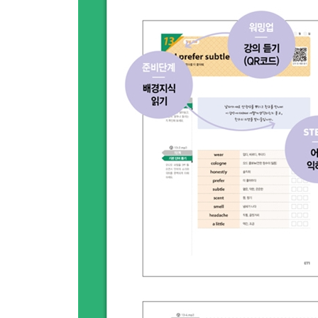
16 Which do you prefer, potluck or dinner parties?
뭐가 더 좋아, 팟럭 파티 아니면 디너파티?
17 I’m so happy to have a long holiday.
연휴가 길어서 정말 좋아.
18 Do you work the night shift or the day shift?
낮에 근무하세요 아니면 밤에 근무하세요?
19 It’s already half past the lunch hour!
벌써 점심시간에서 삼십 분이나 지났잖아!
20 I used to live in a big city.
전에는 대도시에 살았어요.
21 Why don’t you start keeping a gratitude journal?
감사 일기 쓰는 걸 시작해 보는 건 어때?
22 I love to go running or jogging for an hour or so.
나는 한 시간 정도 달리거나 빠르게 걷는 걸 아주 좋
23 That looks really great on you!
그거 너한테 아주 잘 어울린다!
24 Can you tell me what you cannot live without?
넌 뭐 없이는 못 살겠는지 말해줄래?