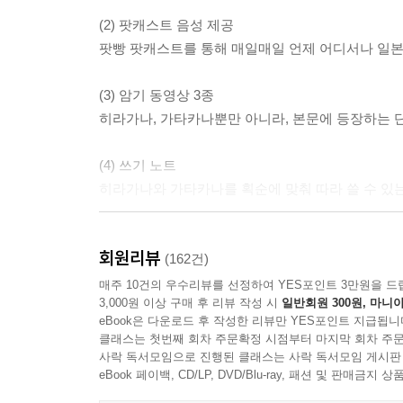
(2) 팟캐스트 음성 제공
팟빵 팟캐스트를 통해 매일매일 언제 어디서나 일본
(3) 암기 동영상 3종
히라가나, 가타카나뿐만 아니라, 본문에 등장하는 단
(4) 쓰기 노트
히라가나와 가타카나를 획순에 맞춰 따라 쓸 수 있는
(5) 추가 테스트 자료 2종
회원리뷰
어려운 형용사와 동사 활용을 복습해 볼 수 있는 형
(162건)
매주 10건의 우수리뷰를 선정하여 YES포인트 3만원을 드
3,000원 이상 구매 후 리뷰 작성 시
일반회원 300원, 마니아
(6) 학습 도우미 셀로판지
eBook은 다운로드 후 작성한 리뷰만 YES포인트 지급됩니
한자 위 한글 요미가나와 히라가나, 예문 해석 등을
클래스는 첫번째 회차 주문확정 시점부터 마지막 회차 주문
사락 독서모임으로 진행된 클래스는 사락 독서모임 게시판
★ 증보판 특별 부록★
eBook 페이백, CD/LP, DVD/Blu-ray, 패션 및 판매금