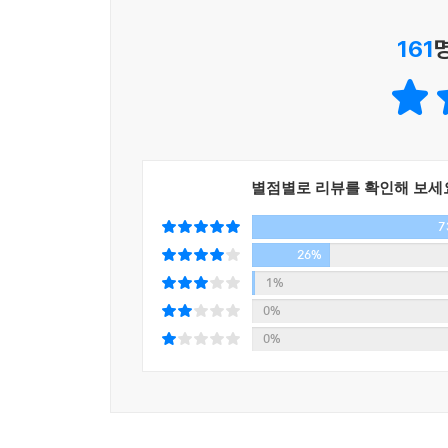
1. JLPT N5 / N4 모의고사 1회분 full 버전 수록
161
실제 시험과 동일한 문제지 및 정답지로 미리 시험을
2. 일본어 STORY 읽기
교재의 중심 이야기를 ‘연애’라는 키워드로 재미있게
엮었습니다.
교재에 나오는 문법과 문형을 익히면 충분히 읽을 
별점별로 리뷰를 확인해 보세
7
26%
1%
0%
0%