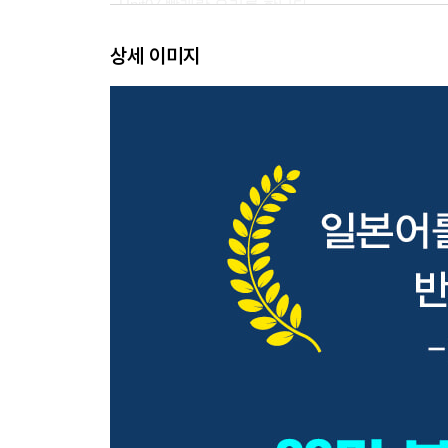
- Unit07 빨래랑 요리를 합니다.
- Unit08 차가운 것은 그다지 먹지 않아요.
상세 이미지
- Unit09 빨리 만나고 싶네요.
- Unit10 냄비에는 손대지 말아 주세요.
- Unit11 맥주를 마시고 있네요.
- Unit12 후지산에 오른 적이 있습니까?
- Unit13 물 속에서 사용할 수 있습니다.
- Unit14 때때로 만날 수 있는 거죠?
- Unit15 너무 쓸쓸할 것 같아요.
- Unit16 졸업식에 와 주었습니다.
부록
- 품사의 활용표
- 정답 (확인해 볼까요? 및 도전! 연습문제)
- 스크립트 (도전! 연습문제 청해)
별책 부록
- 착! 붙는 챌린지 북 (JLPT N5 / N4 모의고사 및 Sto