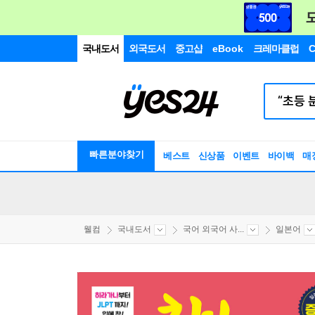
국내도서
외국도서
중고샵
eBook
크레마클럽
C
빠른분야찾기
베스트
신상품
이벤트
바이백
매
웰컴
국내도서
국어 외국어 사...
일본어