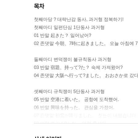
목차
첫째마당 ? 대략난감 동사, 과거형 정복하기!
첫째마디 일편단심 1단동사 과거형
01 반말 起きた？ 일어났어?
02 존댓말 今朝、7時に起きました。 오늘 아침에 
둘째마디 변덕쟁이 불규칙동사 과거형
03 반말 宿題、持って?た？ 숙제 가져왔어?
04 존댓말 大阪へ行って?ました。 おおさか로 갔다
셋째마디 규칙쟁이 5단동사 과거형
05 반말 空港に着いた。 공항에 도착했어.
06 반말 興味を持った。 관심을 가졌어.
07 존댓말 初雪が降りました。 첫눈이 내렸습니다.
08 반말 すごく?んだ。 엄청 줄섰어.
09 반말 彼氏とけんかした。 남자 친구랑 싸웠어.