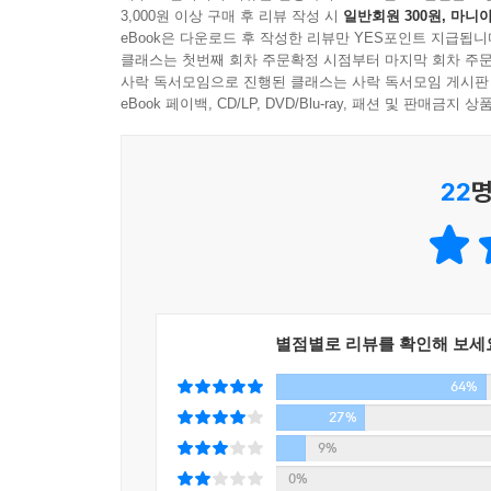
3,000원 이상 구매 후 리뷰 작성 시
일반회원 300원, 마니아
eBook은 다운로드 후 작성한 리뷰만 YES포인트 지급됩니
★ 이 책의 특징
클래스는 첫번째 회차 주문확정 시점부터 마지막 회차 주문
사락 독서모임으로 진행된 클래스는 사락 독서모임 게시판
1. 본격적인 회화 공부를 위한 소리 패턴 학습의 심
eBook 페이백, CD/LP, DVD/Blu-ray, 패션 및 판매금
《일본어 무작정 따라하기》를 끝내고 다음 단계
22
명
활용을 다뤘다면, 이번에 출간된 《일본어 무작정
《일무따 심화편》으로 듣기와 말하기 실력을 한 단
가서 네이티브처럼 말하고 싶다면 소리 패턴 학습법
2. 억지로 외우지 않아도 자연스럽게 외워진다!
별점별로 리뷰를 확인해 보세
포기하고 싶은 동사 활용도 회화에 꼭 필요한 기초
64%
까다롭게 공들여 만든 듣기 자료의 힘이다. 저자 음
공부가 될 수 있도록 만들었고, 오디오 구성을 강
27%
세심하게 체크했으며, 책의 모든 단어에 억양을 표기
9%
0%