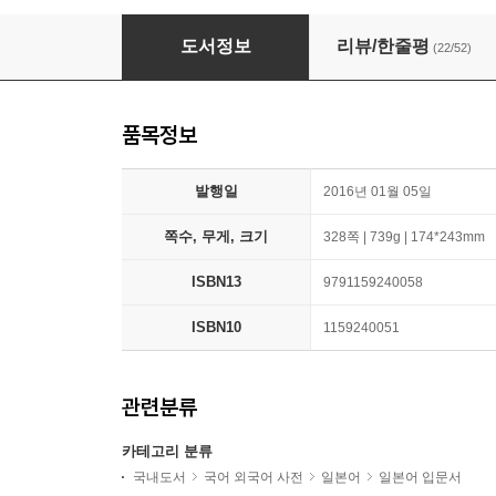
일본어 무작정 따라하기 심화편
도서정보
리뷰/한줄평
(22/52)
품목정보
발행일
2016년 01월 05일
쪽수, 무게, 크기
328쪽 | 739g | 174*243mm
ISBN13
9791159240058
ISBN10
1159240051
관련분류
카테고리 분류
국내도서
국어 외국어 사전
일본어
일본어 입문서