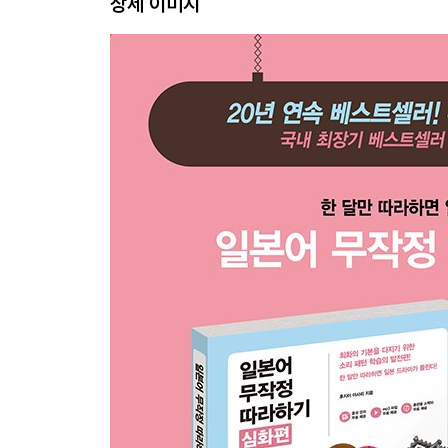
상세 이미지
10 존댓말 切符を無くしました。 표를 잃어버렸습
넷째마디 동사 과거형을 이용하여 말해 보자!
11 반말 日本に行ったことがない。 일본에 간 적이 
12 존댓말 富士山に登ったんですか。 ふじ산에 올
13 반말 運動した方がいい。 운동하는 편이 좋아.
14 존댓말 ?を塗らない方がいいです。 약을 바르지
둘째마당 ? 한국인 티를 벗어나자!
다섯째마디 내가 원하는 것을 표현하기!
15 반말 それ、ちょうだい。 그거, 줘.
16 존댓말 そのりんごをください。 그 사과를 주세
17 반말 ?いたい！ 보고 싶어!
18 존댓말 ?みに行きたいです。 술 마시러 가고 싶
여섯째마디 한국 사람이 잘 틀리는 표현들
19 반말 誰がいる? 누가 있어?
20 존댓말 兄弟がいますか。 형제가 있습니까?