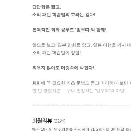
답답함은 짧고,
소리 패턴 학습법의 효과는 길다!
본격적인 회화 공부도 ‘일무따’와 함께!
일드를 보고, 일본 만화를 읽고, 일본 여행을 가서
소리 패턴 학습법이 정답!
외우지 않아도 머릿속에 박힌다!
회화에 꼭 필요한 기초 문법도 듣고 따라하다 보면
한 번 경험하면 누구나 인정하는 ‘일무따’의 마법!
과외나 학원이 필요 없는 최고의 해설 !
회원리뷰
25만 독자들이 꼽은 최고의 일본어 전문가, 후지이
(22건)
독학자의 궁금증을 확실하게 풀어준다!
매주 10건의 우수리뷰를 선정하여 YES포인트 3만원을 드