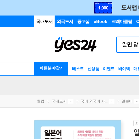
국내도서
외국도서
중고샵
eBook
크레마클럽
C
빠른분야찾기
베스트
신상품
이벤트
바이백
매
웰컴
국내도서
국어 외국어 사...
일본어
소