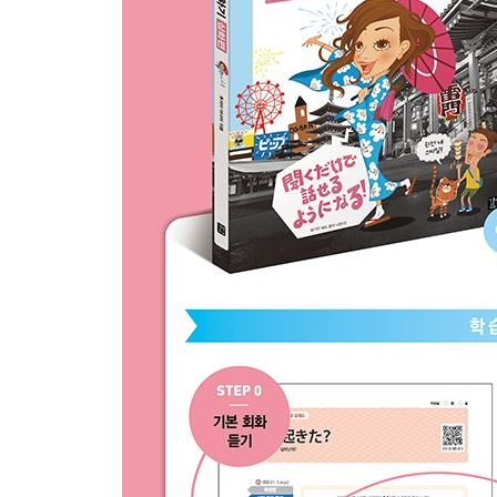
21 반말 彼女に指輪をあげた。 여자 친구한테 반지
22 존댓말 おばにもらいました。 이모에게 받았습
셋째마당 ? 동사 て형을 정복해라!
일곱째마디 て형 기본
23 반말 道が暗くて怖かった。 길이 어두워서 무서
24 존댓말 電話を無くして困りました。 전화를 잃
25 반말 傘を持って出かけた。 우산을 가지고 나갔
26 존댓말 立たないでください。 일어서지 마세요.
여덟째마디 て형 발전편
27 반말 パソコンを直してあげた。 PC를 고쳐 줬어
28 존댓말 母がほめてくれました。 어머니가 칭찬해
29 반말 計?はもう立ててある。 계획은 이미 세워져
30 존댓말 駐車場にとめておきました。 주차장에 
특별 부록