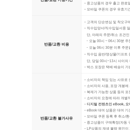
중고상품의 경우 출고 완료일
모바일 쿠폰의 경우 유효기간(
고객의 단순변심 및 착오구
직수입양서/직수입일서중 일
단, 아래의 주문/취소 조건인
오늘 00시 ~ 06시 30분 
반품/교환 비용
오늘 06시 30분 이후 주문
직수입 음반/영상물/기프트 
단, 당일 00시~13시 사이
박스 포장은 택배 배송이 가
소비자의 책임 있는 사유로 
소비자의 사용, 포장 개봉에 
복제가 가능한 상품 등의 포장을 
소비자의 요청에 따라 개별
디지털 컨텐츠인 eBook, 
eBook 대여 상품은 대여 기
모바일 쿠폰 등록 후 취소/환
반품/교환 불가사유
중고상품이 구매확정(자동 
LP상품의 재생 불량 원인이 기