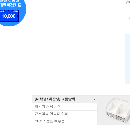
구
[대학생X취준생] 여름방학
하반기 채용 시작
큰코쌤과 한능검 합격
YBM X 농심 배홍동