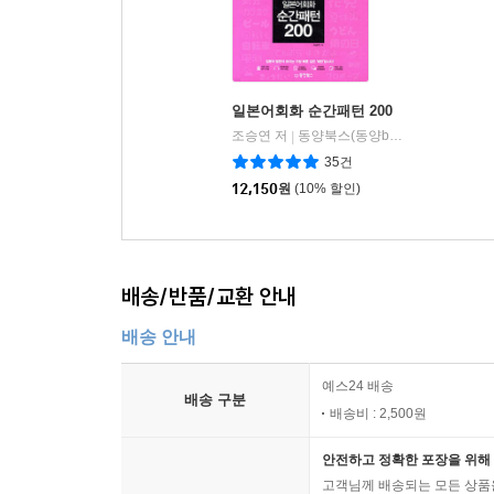
일본어회화 순간패턴 200
조승연 저
동양북스(동양books)
|
35건
12,150
원
(10% 할인)
배송/반품/교환 안내
배송 안내
예스24 배송
배송 구분
배송비 : 2,500원
안전하고 정확한 포장을 위해 
고객님께 배송되는 모든 상품을