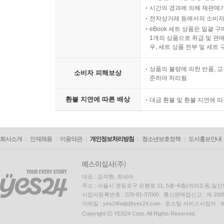
시간의 경과에 의해 재판매가
전자상거래 등에서의 소비자
eBook 세트 상품은 일괄 
1개의 상품으로 취급 및 판매
우, 세트 상품 전부 및 세트
상품의 불량에 의한 반품, 교
소비자 피해보상
준하여 처리됨
환불 지연에 따른 배상
대금 환불 및 환불 지연에 
회사소개
인재채용
이용약관
개인정보처리방침
청소년보호정책
도서홍보안내
대표 : 김석환, 최세라
주소 : 서울시 영등포구 은행로 11, 5층~6층(여의도동,일신
사업자등록번호 : 229-81-37000 통신판매업신고 : 제 200
이메일 : yes24help@yes24.com 호스팅 서비스사업자 :
Copyright ⓒ YES24 Corp. All Rights Reserved.