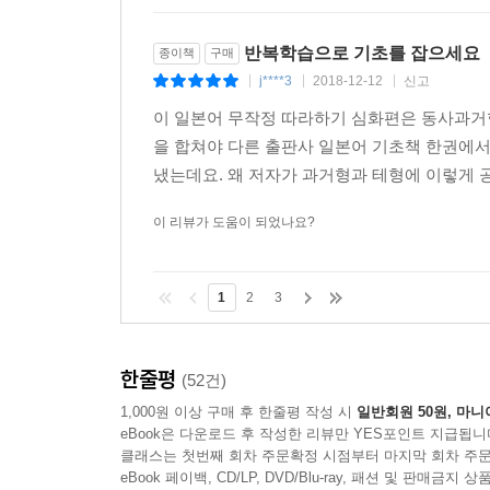
반복학습으로 기초를 잡으세요
종이책
구매
j****3
2018-12-12
신고
|
|
|
이 일본어 무작정 따라하기 심화편은 동사과거
을 합쳐야 다른 출판사 일본어 기초책 한권에서
냈는데요. 왜 저자가 과거형과 테형에 이렇게 
이 리뷰가 도움이 되었나요?
1
2
3
한줄평
(52건)
1,000원 이상 구매 후 한줄평 작성 시
일반회원 50원, 마니
eBook은 다운로드 후 작성한 리뷰만 YES포인트 지급됩니
클래스는 첫번째 회차 주문확정 시점부터 마지막 회차 주문
eBook 페이백, CD/LP, DVD/Blu-ray, 패션 및 판매금