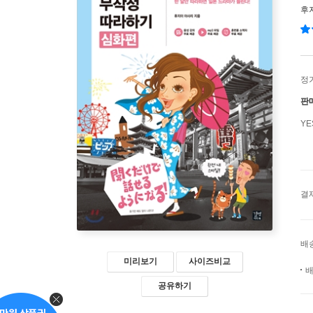
후
정
판
Y
결
배
미리보기
사이즈비교
배
공유하기