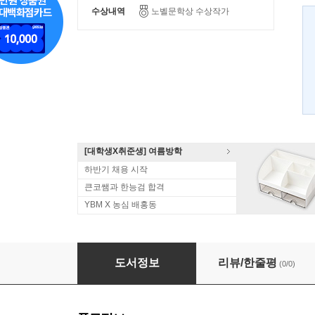
수상내역
노벨문학상 수상작가
[대학생X취준생] 여름방학
하반기 채용 시작
큰코쌤과 한능검 합격
YBM X 농심 배홍동
노인과 바다
도서정보
리뷰/한줄평
(0/0)