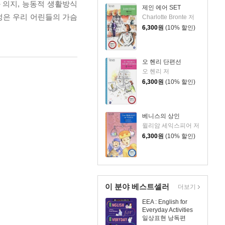
 의지, 능동적 생활방식
제인 에어 SET
정은 우리 어린들의 가슴
Charlotte Bronte 저
6,300
원
(10% 할인)
오 헨리 단편선
오 헨리 저
6,300
원
(10% 할인)
베니스의 상인
윌리암 세익스피어 저
6,300
원
(10% 할인)
이 분야 베스트셀러
더보기
EEA : English for
Everyday Activities
일상표현 낭독편