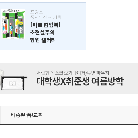
프랑스
퐁피두센터 기획
[아트 팝업북]
초현실주의
팝업 갤러리
배송/반품/교환