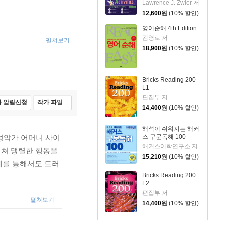
Lawrence J. Zwier 저
12,600
원
(10% 할인)
영어순해 4th Edition
김영로 저
펼쳐보기
18,900
원
(10% 할인)
Bricks Reading 200
L1
편집부 저
 알림신청
작가 파일
14,400
원
(10% 할인)
해석이 쉬워지는 해커
 성악가 어머니 사이
스 구문독해 100
해커스어학연구소 저
걸쳐 맹렬한 행동을
15,210
원
(10% 할인)
체를 통해서도 드러
Bricks Reading 200
L2
편집부 저
펼쳐보기
14,400
원
(10% 할인)