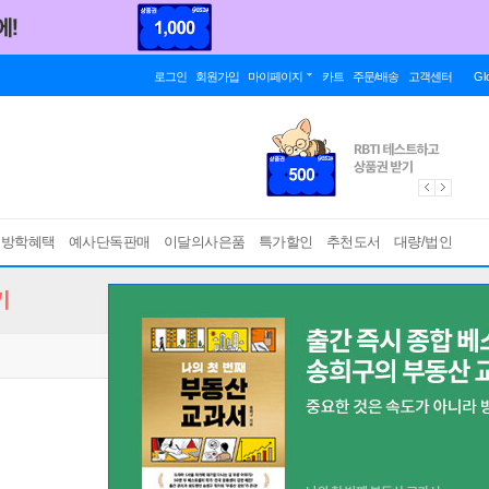
로그인
회원가입
마이페이지
카트
주문/배송
고객센터
Gl
름방학혜택
예사단독판매
이달의사은품
특가할인
추천도서
대량/법인
기