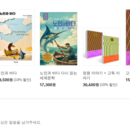
노인과 바다
노인과 바다 다시 읽는
정원 이야기 + 고독 이
고
세계문학
야기
3,500
원
(10% 할인)
15
17,300
원
30,600
원
(10% 할인)
 싶은 말씀을 남겨주세요.