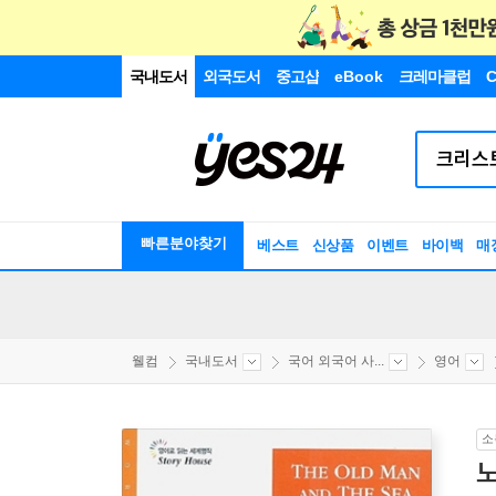
국내도서
외국도서
중고샵
eBook
크레마클럽
C
빠른분야찾기
베스트
신상품
이벤트
바이백
매
웰컴
국내도서
국어 외국어 사...
영어
소