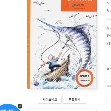
어
첫
정
판
Y
결
구
사이즈비교
공유하기