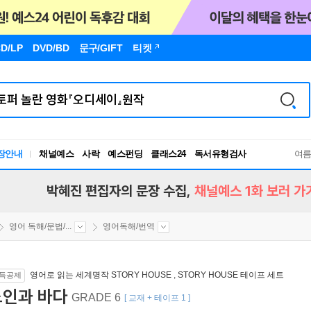
D/LP
DVD/BD
문구
/GIFT
티켓
장안내
채널예스
사락
예스펀딩
클래스24
독서유형검사
여
RBTI Lab
독서유형검사
박혜진 편집자의 문장 수집,
채널예스 1화 보러 가
영어 독해/문법/...
영어독해/번역
영어로 읽는 세계명작 STORY HOUSE
,
STORY HOUSE 테이프 세트
득공제
노인과 바다
GRADE 6
[ 교재 + 테이프 1 ]