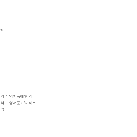
mm
번역
영어독해/번역
번역
영어문고/시리즈
번역