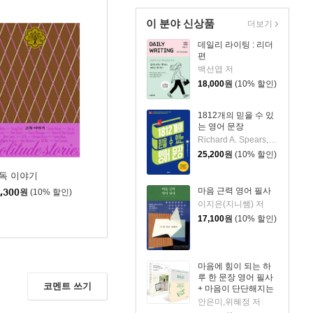
이 분야 신상품
더보기
데일리 라이팅 : 리더
편
백선엽 저
18,000
원
(10% 할인)
1812개의 믿을 수 있
는 영어 문장
Richard A. Spears, Ph. D. 저
25,200
원
(10% 할인)
독 이야기
마음 근력 영어 필사
,300
원
(10% 할인)
이지은(지니쌤) 저
17,100
원
(10% 할인)
마음에 힘이 되는 하
루 한 문장 영어 필사
코멘트 쓰기
+ 마음이 단단해지는
하루 한 문장 일본어
안은미,위혜정 저
필사 세트