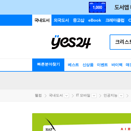
국내도서
외국도서
중고샵
eBook
크레마클럽
C
빠른분야찾기
베스트
신상품
이벤트
바이백
매
웰컴
국내도서
IT 모바일
인공지능