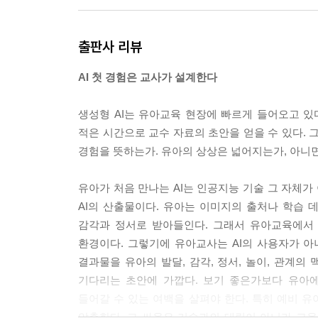
이 점에서 교사의 감각은 AI보다 느리지만 더 세밀하
출판사 리뷰
어떤 표현을 열거나 닫을지, 어떤 유아에게 낯설거
위기를 읽고, 장면의 과도함이나 부자연스러움을 감지
AI 첫 경험은 교사가 설계한다
고, 동료와 함께 다시 살피는 과정에서 조금씩 길
그 자료가 왜 유아에게 맞지 않는지 한 걸음 더 들
생성형 AI는 유아교육 현장에 빠르게 들어오고 있다
가. 아이가 끼어들 수 있는 여백이 사라졌는가. 이 
적은 시간으로 교수 자료의 초안을 얻을 수 있다. 그
있다. 그래서 오류를 보는 감각은 수정의 시작인 동
경험을 뜻하는가. 유아의 상상은 넓어지는가, 아니
--- 「편향과 오류를 걸러내는 민감성」 중에서
유아가 처음 만나는 AI는 인공지능 기술 그 자체가 
집단 지성은 여러 사람이 같은 의견을 내는 상태가 
AI의 산출물이다. 유아는 이미지의 출처나 학습 데
반응을 보고, 다른 교사는 몸의 움직임을 보고, 또 
감각과 정서로 받아들인다. 그래서 유아교육에서 
료를 더 입체적으로 판단할 수 있다.
환경이다. 그렇기에 유아교사는 AI의 사용자가 아니
결과물을 유아의 발달, 감각, 정서, 놀이, 관계의
--- 「동료 교사와 만드는 집단 지성」 중에서
기다리는 초안에 가깝다. 보기 좋은가보다 유아
들어갈 수 있는 여백을 살펴야 한다. 특히 예비 유
압축한다. 그 싸움은 기술과의 대립이 아니라 교육