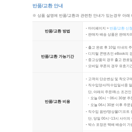
반품/교환 안내
※ 상품 설명에 반품/교환과 관련한 안내가 있는경우 아래 
마이페이지 >
반품/교환 신청
반품/교환 방법
판매자 배송 상품은 판매자와
출고 완료 후 10일 이내의 
디지털 콘텐츠인 eBook의 
반품/교환 가능기간
중고상품의 경우 출고 완료일
모바일 쿠폰의 경우 유효기간(
고객의 단순변심 및 착오구
직수입양서/직수입일서중 일
단, 아래의 주문/취소 조건인
오늘 00시 ~ 06시 30분 
반품/교환 비용
오늘 06시 30분 이후 주문
직수입 음반/영상물/기프트 
단, 당일 00시~13시 사이
박스 포장은 택배 배송이 가